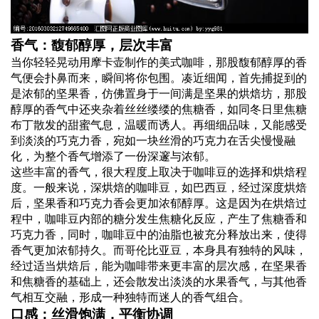
香气：馥郁醇厚，层次丰富
当你轻轻晃动用摩卡壶制作的美式咖啡，那股馥郁醇厚的香
气便会扑鼻而来，瞬间将你包围。凑近细闻，首先捕捉到的
是浓郁的坚果香，仿佛置身于一间满是坚果的烘焙坊，那股
醇厚的香气中还夹杂着丝丝缕缕的焦糖香，如同冬日里焦糖
布丁散发的甜蜜气息，温暖而诱人。再细细品味，又能感受
到淡淡的巧克力香，宛如一块丝滑的巧克力在舌尖慢慢融
化，为整个香气增添了一份深邃与浓郁。
这些丰富的香气，很大程度上取决于咖啡豆的选择和烘焙程
度。一般来说，深烘焙的咖啡豆，如巴西豆，经过深度烘焙
后，坚果香和巧克力香会更加浓郁醇厚。这是因为在烘焙过
程中，咖啡豆内部的糖分发生焦糖化反应，产生了焦糖香和
巧克力香，同时，咖啡豆中的油脂也被充分释放出来，使得
香气更加浓郁持久。而哥伦比亚豆，本身具有独特的风味，
经过适当烘焙后，能为咖啡带来更丰富的层次感，在坚果香
和焦糖香的基础上，还会散发出淡淡的水果香气，与其他香
气相互交融，形成一种独特而迷人的香气组合。
口感：丝滑饱满，平衡协调