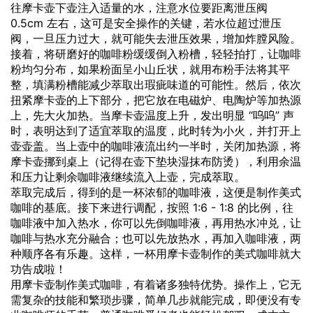
往摩卡壶下壶注入适量的水，注意水位要距离泄压阀
0.5cm 左右，这可是安全操作的关键，若水位超过泄压
阀，一旦压力过大，就可能失去泄压效果，增加炸膛风险。
接着，将研磨好的咖啡粉缓缓倒入粉槽，轻轻拍打，让咖啡
粉均匀分布，如果粉面呈小山丘状，就用布粉手法将其平
整，填满粉槽能减少萃取出瑕疵味道的可能性。然后，依次
扭紧摩卡壶的上下部分，把它放在电磁炉、电陶炉等加热源
上，先大火加热。当摩卡壶温度上升，发出明显 “呜呜” 声
时，表明达到了适宜萃取的温度，此时转为小火，并打开上
壶壶盖。当上壶中的咖啡液流出约一半时，关闭加热源，将
摩卡壶挪到桌上（记得在壶下垫块湿抹布防烫），利用余温
和压力让剩余咖啡液继续流入上壶，完成萃取。
萃取完成后，得到的是一杯浓郁的咖啡液，这便是制作美式
咖啡的基底。接下来进行调配，按照 1:6 - 1:8 的比例，往
咖啡液中加入热水，你可以先倒咖啡液，再用热水冲兑，让
咖啡与热水充分融合；也可以先放热水，再加入咖啡液，两
种顺序各有乐趣。这样，一杯用摩卡壶制作的美式咖啡就大
功告成啦！
用摩卡壶制作美式咖啡，有着诸多独特优势。操作上，它无
需复杂的技能和繁琐步骤，简单几步就能完成，即便没有专