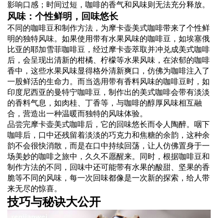
影响口感；时间过短，咖啡的香气和风味则无法充分释放。
风味：个性鲜明，回味悠长
不同的咖啡豆和制作方法，为摩卡壶美式咖啡带来了个性鲜
明的独特风味。如果使用带有水果风味的咖啡豆，如埃塞俄
比亚的耶加雪菲咖啡豆，经过摩卡壶萃取并冲兑成美式咖啡
后，会呈现出清新的柑橘、柠檬等水果风味，在浓郁的咖啡
香中，这些水果风味显得格外清新爽口，仿佛为咖啡注入了
一股鲜活的生命力。而当选用带有香料风味的咖啡豆时，如
印度尼西亚的曼特宁咖啡豆，制作出的美式咖啡会带有淡淡
的香料气息，如肉桂、丁香等，与咖啡的醇厚风味相互融
合，营造出一种温暖而独特的风味体验。
品尝完摩卡壶美式咖啡后，它的回味悠长而令人陶醉。咽下
咖啡后，口中还残留着淡淡的巧克力和焦糖的余韵，这种余
韵不会很快消散，而是在口中持续回荡，让人仿佛置身于一
场美妙的咖啡之旅中，久久不愿醒来。同时，根据咖啡豆和
制作方法的不同，回味中还可能带有水果的酸甜、坚果的香
脆等不同的风味，每一次回味都像是一次新的探索，给人带
来无尽的惊喜。
技巧与秘诀大公开