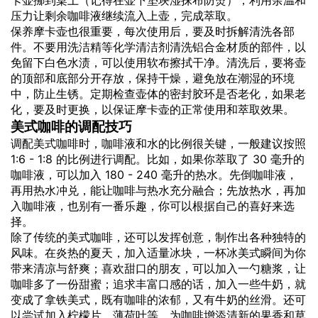
压力让剩余咖啡液继续流入上壶，完成萃取。
保养摩卡壶也很重要，每次使用后，要及时拆解清洗各部
件。不要用洗洁精等化学清洁剂清洗铝合金材质的部件，以
免留下白色水渍，可以使用软布擦拭干净。清洗后，要将壶
的顶部和底部分开存放，保持干燥，避免放在潮湿的环境
中，防止生锈。定期检查壶体的密封胶环是否老化，如果老
化，要及时更换，以保证摩卡壶的正常使用和萃取效果。
美式咖啡的调配技巧
调配美式咖啡时，咖啡液和水的比例很关键，一般建议按照
1:6 - 1:8 的比例进行调配。比如，如果你萃取了 30 毫升的
咖啡液，可以加入 180 - 240 毫升的热水。先倒咖啡液，
再用热水冲兑，能让咖啡与热水充分融合；先放热水，再加
入咖啡液，也别有一番乐趣，你可以根据自己的喜好来选
择。
除了传统的美式咖啡，还可以发挥创意，制作出各种独特的
风味。在炎热的夏天，加入适量冰块，一杯冰美式瞬间为你
带来清凉与舒爽；喜欢甜口的朋友，可以加入一勺糖浆，让
咖啡多了一份甜蜜；追求丰富口感的话，加入一些牛奶，就
变成了拿铁美式，既有咖啡的浓郁，又有牛奶的丝滑。还可
以尝试加入柠檬片、薄荷叶等，为咖啡增添清新的果香和草