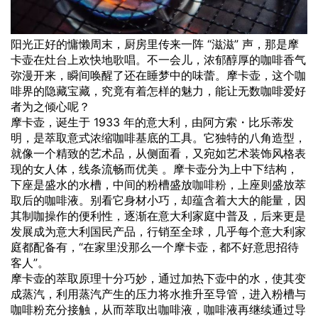
阳光正好的慵懒周末，厨房里传来一阵 “滋滋” 声，那是摩
卡壶在灶台上欢快地歌唱。不一会儿，浓郁醇厚的咖啡香气
弥漫开来，瞬间唤醒了还在睡梦中的味蕾。摩卡壶，这个咖
啡界的隐藏宝藏，究竟有着怎样的魅力，能让无数咖啡爱好
者为之倾心呢？
摩卡壶，诞生于 1933 年的意大利，由阿方索・比乐蒂发
明，是萃取意式浓缩咖啡基底的工具。它独特的八角造型，
就像一个精致的艺术品，从侧面看，又宛如艺术装饰风格表
现的女人体，线条流畅而优美 。摩卡壶分为上中下结构，
下座是盛水的水槽，中间的粉槽盛放
咖啡粉
，上座则盛放萃
取后的咖啡液。别看它身材小巧，却蕴含着大大的能量，因
其制咖操作的便利性，逐渐在意大利家庭中普及，后来更是
发展成为意大利国民产品，行销至全球，几乎每个意大利家
庭都配备有，“在家里没那么一个摩卡壶，都不好意思招待
客人”。
摩卡壶的萃取原理十分巧妙，通过加热下壶中的水，使其变
成蒸汽，利用蒸汽产生的压力将水推升至导管，进入粉槽与
咖啡粉充分接触，从而萃取出咖啡液，咖啡液再继续通过导