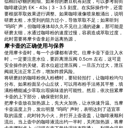
似棉白砂糖的粗细。如果你的磨豆机有刻度，可以参考前街
咖啡建议的 EK - 43s｜3 - 3.5 刻度。在实际操作中，还需
要根据萃取效果进行调整。如果咖啡液像喷泉般涌出，说明
研磨太粗，水受到的阻力过小，导致萃取不足；如果听到
“呜呜” 声，但咖啡液体却久久不见往上涌的迹象，那可能是
研磨太细，水通过咖啡粉的速度过慢，容易造成萃取过度，
此时需要将摩卡壶拿起并远离热源 。
摩卡壶的正确使用与保养
使用摩卡壶时，每一个步骤都有讲究。往摩卡壶下壶注入水
时，一定要注意水位，要距离泄压阀 0.5cm 左右，这可是
安全操作的关键。若水位超过泄压阀，一旦压力过大，泄压
阀就无法正常工作，增加炸膛风险。
将研磨好的咖啡粉倒入粉槽时，要轻轻拍打，让咖啡粉均匀
分布。如果粉面呈小山丘状，可以用布粉手法将其平整，填
满粉槽能减少萃取出瑕疵味道的可能性。然后，依次扭紧摩
卡壶的上下部分，确保密封良好。
把摩卡壶放在加热源上，先大火加热，让水快速升温。当摩
卡壶温度上升，发出明显 “呜呜” 声时，表明达到了适宜萃
取的温度，此时转为小火，并打开上壶壶盖，让咖啡液顺利
流出。当上壶中的咖啡液流出约一半时，关闭加热源，将摩
卡壶挪到桌上（记得在壶下垫块湿抹布防烫），利用余温和