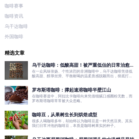
咖啡赛事
咖啡资讯
乌干达咖啡
外国咖啡
精选文章
乌干达咖啡：低酸高甜！被严重低估的日常治愈口
粮豆
在一众风味张扬、个性浓烈的非洲咖啡中，乌干达咖啡凭借低
酸高甜、醇厚丝滑、平衡耐喝的温柔质感脱颖而出，彻底打破
了大众对非洲咖啡“酸涩浓烈、刺激性强”的刻板印象。
罗布斯塔咖啡：撑起速溶咖啡半壁江山
在咖啡赛道中，阿拉比卡咖啡向来凭借细腻口感圈粉无数，而
罗布斯塔咖啡常常被大众忽略。
咖啡豆，从果树生长到烘焙成型
很多人喝咖啡多年，却始终以为咖啡豆是一种天然豆类。其实
我们日常冲泡的咖啡豆，本质是咖啡树果实的种子。