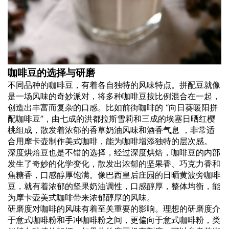
咖啡豆的选择与研磨
不同品种的咖啡豆，有着各自独特的风味特点。拼配豆就像
是一场风味的奇妙派对，将多种咖啡豆按比例混合在一起，
创造出丰富而复杂的口感。比如前街咖啡的 “向日葵暖阳拼
配咖啡豆”，由七成的洪都拉斯雪莉和三成的埃塞日晒红樱
桃组成，散发着浓郁的香草奶油风味和酒香气息 ，非常适
合用摩卡壶制作美式咖啡，能为咖啡增添独特的层次感。
深度烘焙豆也是不错的选择，经过深度烘焙，咖啡豆的内部
发生了奇妙的化学变化，散发出浓郁的坚果香、巧克力香和
焦糖香，口感醇厚饱满。像巴西皇后庄园的日晒黄波旁咖啡
豆，就有着浓郁的坚果奶油调性，口感醇厚，整体均衡，能
为摩卡壶美式咖啡带来浓郁醇厚的风味。
研磨度对咖啡的风味有着至关重要的影响。理想的研磨度介
于意式咖啡粉和手冲咖啡粉之间，更偏向于意式咖啡粉，类