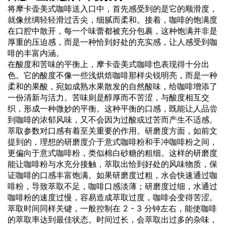
将摩卡壶美式咖啡送入口中，首先感受到的是它的顺滑度，
就像丝绸轻轻滑过舌尖，细腻而柔和。接着，咖啡的饱满度
在口腔中散开，每一个味蕾都被充分包裹，这种饱满并非是
厚重的压迫感，而是一种恰到好处的充实感，让人感受到咖
啡的丰富内涵。
在酸度和苦味的平衡上，摩卡壶美式咖啡也表现得十分出
色。它的酸度不像一些浅烘焙咖啡那样尖锐明亮，而是一种
柔和的果酸，宛如成熟水果散发的自然酸味，给咖啡增添了
一份清新与活力。苦味则是醇厚而不苦涩，与酸度相互交
织，形成一种微妙的平衡。这种平衡的口感，既能让人品尝
到咖啡的浓郁风味，又不会因为过酸或过苦而产生不适感。
萃取参数对口感有着至关重要的作用。研磨度方面，如前文
提到的，理想的研磨度介于意式咖啡粉和手冲咖啡粉之间，
更偏向于意式咖啡粉，类似棉白砂糖的粗细。这样的研磨度
能让咖啡粉与水充分接触，萃取出恰到好处的风味物质，保
证咖啡的口感丰富饱满。如果研磨度过粗，水会快速通过咖
啡粉，导致萃取不足，咖啡口感淡薄；研磨度过细，水通过
咖啡粉的速度过慢，容易造成萃取过度，咖啡会变得苦涩。
萃取时间同样关键，一般控制在 2 - 3 分钟左右，能使咖啡
的萃取率达到最佳状态。时间过长，会萃取出过多的杂味，