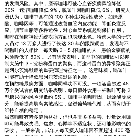
的发病风险。其中，磨碎咖啡可使心血管疾病风险降低
20%，速溶咖啡降低 9%，脱咖啡因咖啡降低 6% 。研究人
员认为，咖啡中含有的 100 多种生物活性成分，如绿原
酸、咖啡因等，可能通过改善血管内皮功能、降低炎症反
应、调节血脂等多种途径，对心血管系统起到保护作用 。
咖啡在预防神经系统疾病方面也表现出色。哈佛大学的研究
人员对 13 万多人进行了长达 30 年的跟踪调查，发现与不
喝咖啡的人相比，每天喝 3 - 5 杯咖啡的人，患帕金森病的
风险降低了 60% 。另有研究表明，咖啡中的咖啡因可以抑
制大脑中 β - 淀粉样蛋白的聚集，而这种蛋白的异常聚集正
是阿尔茨海默症的重要病理特征之一 。这意味着，喝咖啡
可能有助于降低患阿尔茨海默症的风险 。
在预防糖尿病方面，咖啡同样功不可没。一项涵盖超过 45
万个受试者的研究结果表明，每日额外饮用一杯咖啡可将 2
型糖尿病的风险降低约 9% 。咖啡中的咖啡因、绿原酸等成
分，能够提高胰岛素敏感性，促进葡萄糖代谢，从而有助于
维持血糖的稳定 。
虽然咖啡有诸多健康益处，但也并非多多益善。过量饮用咖
啡可能导致失眠、焦虑、心悸等不适症状，还可能影响钙的
吸收 。一般来说，成年人每天摄入咖啡因不宜超过 400 毫