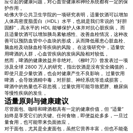
应引起的健康问题，对心血管健康和神经系统都有一定的保
护作用 。
哈佛大学公共卫生学院的一项研究表明，适量饮酒可以增加
人体高密度脂蛋白（HDL）水平，也就是我们常说的 “好胆
固醇”，高水平的 HDL 能够保护人体并对抗心脏疾病 。而
且适量饮酒可以增加胰岛素敏感性、改善血栓情况，这种改
善可以预防血管中小血块的形成，从而降低罹患心脏血栓、
脑血栓及动脉血栓等疾病的风险 。在这项研究中，适量饮
用啤酒的人群，心血管疾病的发病风险相对较低 。
然而，啤酒的健康效益并非绝对。《柳叶刀》曾发表过一项
涉及全球 2800 万人的研究，指出饮酒是没有安全阈值的，
即使只是少量饮酒，也会对健康产生不良影响 。过量饮用
啤酒，会导致酒精中毒，对肝脏、神经系统等造成损害 。
啤酒中的热量也不容忽视，过量饮用可能导致肥胖、糖尿病
等慢性疾病的发生 。
适量原则与健康建议
尽管面包、咖啡和啤酒都具有一定的健康价值，但 “适量”
始终是享受它们的关键。任何食物，即便益处多多，一旦过
量食用，也可能带来负面效应 。
对于面包，尤其是全麦面包，虽然它营养丰富，但也不能毫