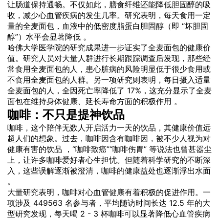
让肠道保持通畅。不仅如此，膳食纤维还能降低胆固醇的吸
收，减少心血管疾病的发生几率。研究表明，每天食用一定
量的全麦面包，血液中的低密度脂蛋白胆固醇（即 “坏胆固
醇”）水平会显著降低 。
哈佛大学医学院的研究成果进一步证实了全麦面包的健康价
值。研究人员对大量人群进行长期跟踪调查后发现，那些经
常食用全麦面包的人，患心脏病的风险明显低于很少食用或
不食用全麦面包的人群。另一项研究则表明，每日摄入适量
全麦面包的人，全因死亡率降低了 17%，这充分显示了全麦
面包在维持身体健康、延长寿命方面的积极作用 。
咖啡：不只是提神饮品
咖啡，这个陪伴无数人开启活力一天的饮品，其健康价值远
超人们的想象。过去，咖啡因含有咖啡因，被不少人视为对
健康有害的饮品 ，“咖啡致癌”“咖啡伤胃” 等说法也曾甚嚣尘
上，让许多咖啡爱好者心生担忧。但随着科学研究的不断深
入，这些误解逐渐被澄清，咖啡的健康益处也逐渐浮出水面
。
大量研究表明，咖啡对心血管健康有着积极的促进作用。一
项涉及 449563 名参与者，平均随访时间长达 12.5 年的大
型研究发现，每天喝 2 - 3 杯咖啡可以显著降低心血管疾病