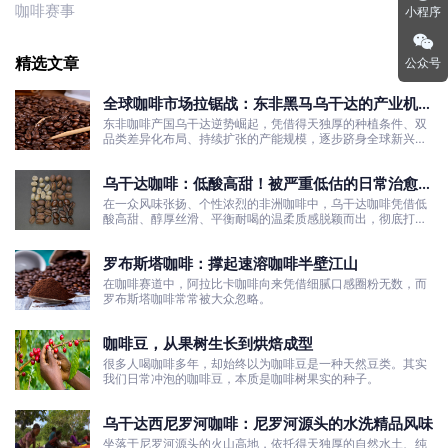
咖啡赛事
小程序
精选文章
公众号
全球咖啡市场拉锯战：东非黑马乌干达的产业机遇
与发展真相
东非咖啡产国乌干达逆势崛起，凭借得天独厚的种植条件、双
品类差异化布局、持续扩张的产能规模，逐步跻身全球新兴咖
啡核心产区行列。
乌干达咖啡：低酸高甜！被严重低估的日常治愈口
粮豆
在一众风味张扬、个性浓烈的非洲咖啡中，乌干达咖啡凭借低
酸高甜、醇厚丝滑、平衡耐喝的温柔质感脱颖而出，彻底打破
了大众对非洲咖啡“酸涩浓烈、刺激性强”的刻板印象。
罗布斯塔咖啡：撑起速溶咖啡半壁江山
在咖啡赛道中，阿拉比卡咖啡向来凭借细腻口感圈粉无数，而
罗布斯塔咖啡常常被大众忽略。
咖啡豆，从果树生长到烘焙成型
很多人喝咖啡多年，却始终以为咖啡豆是一种天然豆类。其实
我们日常冲泡的咖啡豆，本质是咖啡树果实的种子。
乌干达西尼罗河咖啡：尼罗河源头的水洗精品风味
坐落于尼罗河源头的火山高地，依托得天独厚的自然水土、纯