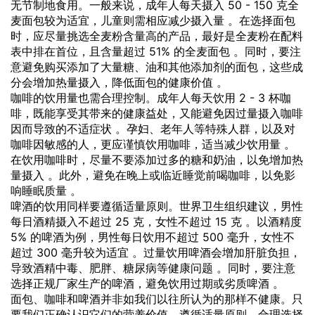
无节制地食用。一般来说，成年人每天摄入 50 - 150 克全
麦面包较为适宜，儿童则需相应减少摄入量 。在选择面包
时，应尽量挑选全麦粉含量高的产品，最好是全麦粉在配料
表中排在首位，且含量超过 51% 的全麦面包 。同时，要注
意避免购买添加了大量糖、油和其他添加剂的面包，这些成
分会增加热量摄入，降低面包的健康价值 。
咖啡的饮用量也需合理控制。成年人每天饮用 2 - 3 杯咖
啡，既能享受其带来的健康益处，又能避免因过量摄入咖啡
因而导致的不适症状 。孕妇、老年人等特殊人群，以及对
咖啡因敏感的人，更应谨慎饮用咖啡，适当减少饮用量 。
在饮用咖啡时，尽量不要添加过多的糖和奶油，以免增加热
量摄入 。此外，避免在晚上或临近睡觉前喝咖啡，以免影
响睡眠质量 。
啤酒的饮用同样要遵循适量原则。世界卫生组织建议，男性
每日酒精摄入不超过 25 克，女性不超过 15 克 。以酒精度
5% 的啤酒为例，男性每日饮用不超过 500 毫升，女性不
超过 300 毫升较为适宜 。过量饮用啤酒会增加肝脏负担，
导致酒精中毒、肥胖、糖尿病等健康问题 。同时，要注意
选择正规厂家生产的啤酒，避免饮用过期或劣质啤酒 。
面包、咖啡和啤酒并非如我们以往所认为的那样不健康。只
要我们正确认识它们的营养价值，遵循适量原则，合理选择