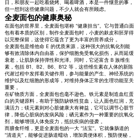
日，和朋友一起吃着烧烤、喝着啤酒，本是一件惬意的事，
但一想到这些健康问题，不少人就会有所顾虑。
全麦面包的健康奥秘
在面包的世界里，全麦面包堪称 “健康担当”。它与普通白面
包有着本质的区别，制作全麦面包时，小麦的麸皮和胚芽得
以完整保留，这使得它蕴含了更为丰富的营养成分 。
全麦面包是维他命 E 的优质来源，这种强大的抗氧化剂能
够有效清除体内自由基，保护细胞免受氧化损伤，从而延缓
衰老，让肌肤保持弹性和光泽。同时，它还富含 B 族维生
素，包括 B1、B2、B6、B12 等，这些维生素在人体的新陈
代谢过程中发挥着关键作用，参与能量的产生、神经系统的
维护以及红细胞的形成等，对维持身体正常的生理功能至关
重要 。
在矿物质方面，全麦面包也毫不逊色。铁元素是制造血红蛋
白的关键原料，有助于预防缺铁性贫血，让人面色红润，充
满活力；镁元素则对心脏健康大有裨益，它可以调节心脏节
律，降低心脏病的发病风险；硒元素作为一种重要的抗氧化
剂，能够增强人体免疫力，抵抗疾病的侵袭 。
而膳食纤维，更是全麦面包的一大 “法宝”。它就像肠道的
“清道夫”，能够促进肠道蠕动，增加粪便体积，预防便秘，