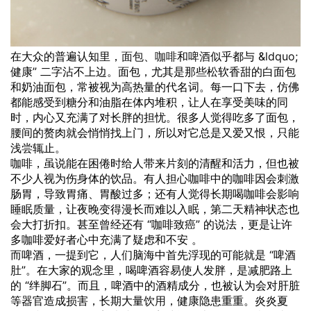
在大众的普遍认知里，
面包
、
咖啡
和
啤酒
似乎都与 &
ldquo
;
健康” 二字沾不上边。面包，尤其是那些松软香甜的白面包
和奶油面包，常被视为高热量的代名词。每一口下去，仿佛
都能感受到糖分和油脂在体内堆积，让人在享受美味的同
时，内心又充满了对长胖的担忧。很多人觉得吃多了面包，
腰间的赘肉就会悄悄找上门，所以对它总是又爱又恨，只能
浅尝辄止。
咖啡，虽说能在困倦时给人带来片刻的清醒和活力，但也被
不少人视为伤身体的饮品。有人担心咖啡中的咖啡因会刺激
肠胃，导致胃痛、胃酸过多；还有人觉得长期喝咖啡会影响
睡眠质量，让夜晚变得漫长而难以入眠，第二天精神状态也
会大打折扣。甚至曾经还有 “咖啡致癌” 的说法，更是让许
多咖啡爱好者心中充满了疑虑和不安 。
而啤酒，一提到它，人们脑海中首先浮现的可能就是 “啤酒
肚”。在大家的观念里，喝啤酒容易使人发胖，是减肥路上
的 “绊脚石”。而且，啤酒中的酒精成分，也被认为会对肝脏
等器官造成损害，长期大量
饮用
，健康隐患重重。炎炎夏