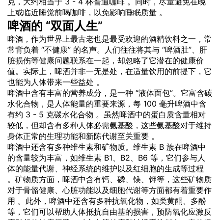
克，大约相当于 3 - 4 杯普通咖啡 。同时，尽量避免在晚
上或临近睡觉前喝咖啡，以免影响睡眠质量 。
啤酒的 “双面人生”
啤酒，作为世界上最古老也是最受欢迎的酒精饮料之一，常
常背负着 “不健康” 的名声。人们往往将其与 “啤酒肚”、肝
脏损伤等健康问题联系在一起，却忽略了它潜在的健康价
值。实际上，啤酒并非一无是处，在适量饮用的前提下，它
也能为人体带来一些益处 。
啤酒中含有丰富的营养成分，是一种 “液体面包”。它富含碳
水化合物，是人体能量的重要来源，每 100 毫升啤酒中含
有约 3 - 5 克碳水化合物 。虽然啤酒中的蛋白质含量相对
较低，但却含有多种人体必需氨基酸，这些氨基酸对于维持
身体正常的生理功能和新陈代谢至关重要 。
啤酒中还含有多种维生素和矿物质。维生素 B 族在啤酒中
的含量较为丰富，如维生素 B1、B2、B6 等，它们参与人
体的能量代谢、神经系统的维护以及红细胞的生成等过程
。矿物质方面，啤酒中含有钙、磷、镁、钾等，这些矿物质
对于骨骼健康、心脏功能以及细胞代谢等方面都有着重要作
用 。此外，啤酒中还含有多种抗氧化物，如类黄酮、多酚
等，它们可以帮助人体抵抗自由基的损害，预防氧化应激反