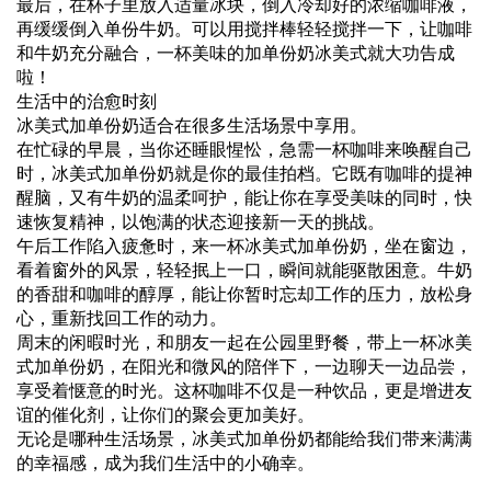
最后，在杯子里放入适量冰块，倒入冷却好的浓缩咖啡液，
再缓缓倒入单份牛奶。可以用搅拌棒轻轻搅拌一下，让咖啡
和牛奶充分融合，一杯美味的加单份奶冰美式就大功告成
啦！
生活中的治愈时刻
冰美式加单份奶适合在很多生活场景中享用。
在忙碌的早晨，当你还睡眼惺忪，急需一杯咖啡来唤醒自己
时，冰美式加单份奶就是你的最佳拍档。它既有咖啡的提神
醒脑，又有牛奶的温柔呵护，能让你在享受美味的同时，快
速恢复精神，以饱满的状态迎接新一天的挑战。
午后工作陷入疲惫时，来一杯冰美式加单份奶，坐在窗边，
看着窗外的风景，轻轻抿上一口，瞬间就能驱散困意。牛奶
的香甜和咖啡的醇厚，能让你暂时忘却工作的压力，放松身
心，重新找回工作的动力。
周末的闲暇时光，和朋友一起在公园里野餐，带上一杯冰美
式加单份奶，在阳光和微风的陪伴下，一边聊天一边品尝，
享受着惬意的时光。这杯咖啡不仅是一种饮品，更是增进友
谊的催化剂，让你们的聚会更加美好。
无论是哪种生活场景，冰美式加单份奶都能给我们带来满满
的幸福感，成为我们生活中的小确幸。