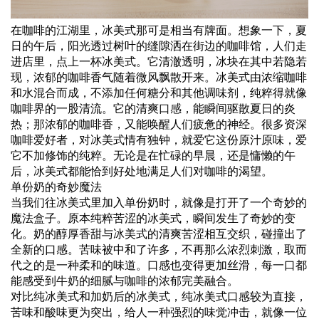
在咖啡的江湖里，冰美式那可是相当有牌面。想象一下，夏
日的午后，阳光透过树叶的缝隙洒在街边的咖啡馆，人们走
进店里，点上一杯冰美式。它清澈透明，冰块在其中若隐若
现，浓郁的咖啡香气随着微风飘散开来。冰美式由浓缩咖啡
和水混合而成，不添加任何糖分和其他调味剂，纯粹得就像
咖啡界的一股清流。它的清爽
口感
，能瞬间驱散夏日的炎
热；那浓郁的咖啡香，又能唤醒人们疲惫的神经。很多资深
咖啡爱好者，对冰美式情有独钟，就爱它这份原汁原味，爱
它不加修饰的纯粹。无论是在忙碌的早晨，还是慵懒的午
后，冰美式都能恰到好处地满足人们对咖啡的渴望。
单份
奶的奇妙魔法
当我们往冰美式里加入单份奶时，就像是打开了一个奇妙的
魔法盒子。原本纯粹苦涩的冰美式，瞬间发生了奇妙的变
化。奶的醇厚香甜与冰美式的清爽苦涩相互交织，碰撞出了
全新的口感。苦味被中和了许多，不再那么浓烈刺激，取而
代之的是一种柔和的味道。口感也变得更加丝滑，每一口都
能感受到
牛奶
的细腻与咖啡的浓郁完美融合。
对比纯冰美式和加奶后的冰美式，纯冰美式口感较为直接，
苦味和酸味更为突出，给人一种强烈的味觉冲击，就像一位