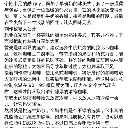
个性十足的酷 guy。而加了单份奶的冰美式，多了一份温柔
与包容，更像是一位温暖的邻家女孩。它的风味层次变得更
加丰富，先是感受到牛奶的香甜，接着是咖啡的醇厚，最后
在舌尖留下一丝淡淡的回甘，让人回味无穷。
制作秘籍大公开
想要在家制作一杯美味的加单份奶冰美式，其实并不难，下
面就把制作秘籍分享给大家。
首先是咖啡豆的选择，建议选择中度烘焙的阿拉比卡咖啡
豆，这种咖啡豆口感丰富，带有淡淡的果香和巧克力香，能
为冰美式奠定良好的风味基础。将选好的咖啡豆研磨成中等
粗细的颗粒，太细容易导致萃取过度，太粗则萃取不足。
接着制作浓缩咖啡，使用意式咖啡机，将研磨好的咖啡粉放
入咖啡机的滤网中，压实后萃取浓缩咖啡液。萃取时要注意
控制水温在 90 - 95 摄氏度之间，压力在 9 个大气压左
右，这样才能萃取出浓郁醇厚的浓缩咖啡。
萃取出的浓缩咖啡液先放置冷却，可以放入冰箱冷藏一会
儿，让它迅速降温。
然后就是挑选牛奶啦，全脂牛奶是个不错的选择，它丰富的
乳脂能让口感更加醇厚。如果对脂肪摄入有要求，也可以选
择低脂牛奶或脱脂牛奶，不过口感上会稍微清淡一些。