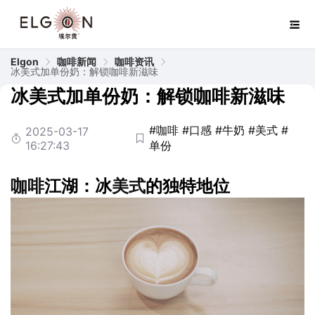
Elgon
咖啡新闻
咖啡资讯
冰美式加单份奶：解锁咖啡新滋味
冰美式加单份奶：解锁咖啡新滋味
#咖啡
#口感
#牛奶
#美式
#
2025-03-17
16:27:43
单份
咖啡
江湖：冰
美式
的独特地位