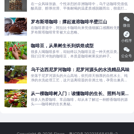
粮豆
在一众风味张扬、个性浓烈的非洲咖啡中，乌干达咖啡凭借低
酸高甜、醇厚丝滑、平衡耐喝的温柔质感脱颖而出，彻底打破
了大众对非洲咖啡“酸涩浓烈、刺激性强”的刻板印象。
罗布斯塔咖啡：撑起速溶咖啡半壁江山
微信
在咖啡赛道中，阿拉比卡咖啡向来凭借细腻口感圈粉无数，而
罗布斯塔咖啡常常被大众忽略。
小程序
咖啡豆，从果树生长到烘焙成型
很多人喝咖啡多年，却始终以为咖啡豆是一种天然豆类。其实
公众号
我们日常冲泡的咖啡豆，本质是咖啡树果实的种子。
乌干达西尼罗河咖啡：尼罗河源头的水洗精品风味
坐落于尼罗河源头的火山高地，依托得天独厚的自然水土、纯
净的水洗处理工艺，这片远离喧嚣的非洲土地，孕育出兼具干
净果酸、白葡萄清甜的优质咖啡豆。
从一棵咖啡树入门：读懂咖啡的生长、照料与采收
全过程
很多人热爱咖啡、常品咖啡，却从未了解过一杯醇香咖啡的源
头——咖啡树的生长奥秘。
Copyright © 2026 Elgon
粤ICP备2023156841号-2