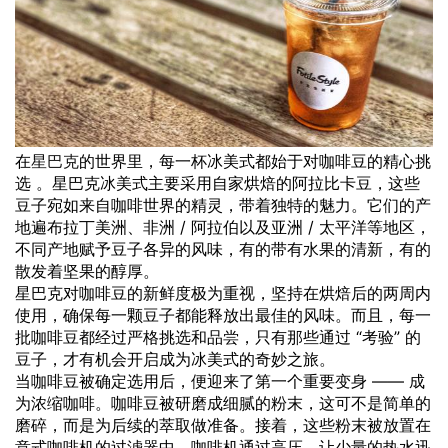
在
星巴克
的世界里，每一杯冰美式都始于对咖啡豆的精心挑
选 。星巴克冰美式主要采用自家烘焙的阿拉比卡豆，这些
豆子宛如来自咖啡世界的精灵，带着独特的魅力。它们的产
地遍布拉丁美洲、非洲 / 阿拉伯以及亚洲 / 太平洋等地区，
不同产地赋予豆子各异的风味，有的带有水果的清新，有的
散发着坚果的醇厚。
星巴克对咖啡豆的新鲜度极为重视，坚持在烘焙后的两周内
使用，确保每一颗豆子都能释放出最佳的风味。而且，每一
批咖啡豆都经过严格挑选和品尝，只有那些通过 “考验” 的
豆子，才有机会开启成为冰美式的奇妙之旅。
当咖啡豆被确定选用后，便迎来了第一个重要变身 —— 成
为浓缩咖啡。咖啡豆被研磨成细腻的粉末，这可不是简单的
磨碎，而是为后续的萃取做准备。接着，这些粉末被放置在
意式咖啡机的过滤器中，咖啡机通过高压，让少量的热水迅