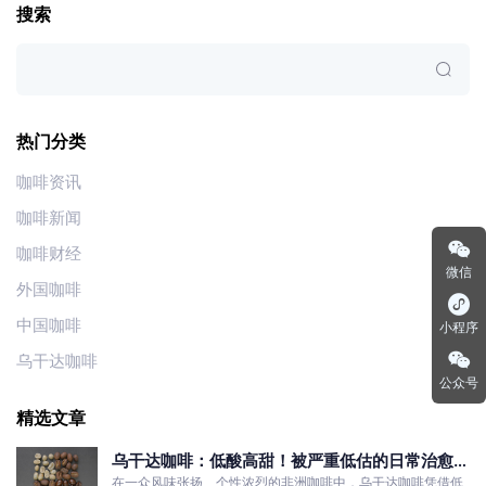
搜索
热门分类
咖啡资讯
咖啡新闻
咖啡财经
微信
外国咖啡
中国咖啡
小程序
乌干达咖啡
公众号
精选文章
乌干达咖啡：低酸高甜！被严重低估的日常治愈口
粮豆
在一众风味张扬、个性浓烈的非洲咖啡中，乌干达咖啡凭借低