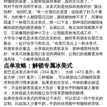
对咖啡的喜爱，又能帮我保持身材，真的太完美了。”
而对于程序员阿宇来说，冰美式则是他加班熬夜时的 “最佳
拍档”。他回忆道：“有一次项目赶进度，连续熬了好几个通
宵。当时整个人都昏昏沉沉的，眼睛都快睁不开了。同事给
我递了一杯星巴克冰美式，第一口下去，那种强烈的咖啡味
瞬间就把我的困意驱散了。从那以后，每次加班我都离不开
它，它就像我的提神小卫士，让我能高效地完成工作。”
大学生小敏也是冰美式的忠实粉丝。她经常和朋友在星巴克
聚会，一起讨论学习和生活。“在星巴克点上一杯冰美式，
和朋友坐在窗边，分享彼此的喜怒哀乐，那种感觉特别美
好。冰美式就像是我们友谊的调味剂，让我们的相聚更加有
滋有味 。” 小敏幸福地说道。
点单攻略：解锁专属冰美式
星巴克冰美式有中杯（354 毫升）、大杯（473 毫升）和
超大杯（591 毫升）三种规格 ，可以根据自己的咖啡因需
求和饮用习惯来选择。如果是初次尝试，中杯的量比较适
中，不会给肠胃造成太大负担；要是你平时咖啡摄入量较
大，大杯或超大杯则能让你尽情享受咖啡的醇厚。
如果你觉得冰美式的苦味过于浓烈，可以尝试一些个性化的
定制。比如加入少量牛奶，牛奶的丝滑能中和咖啡的苦味，