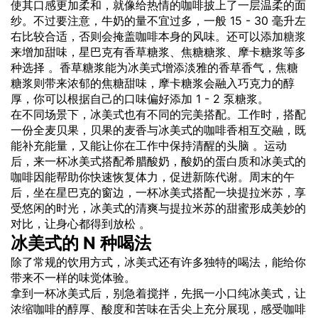
使其口感更加柔和，就像给热情的咖啡披上了一层温柔的面
纱。不过要注意，牛奶的量不宜过多，一般 15 - 30 毫升左
右比较合适，否则会掩盖咖啡本身的风味。还可以添加
糖浆
来增加甜味，星巴克有香草糖浆、焦糖糖浆、摩卡糖浆等多
种选择 。香草糖浆能为冰美式增添淡雅的香草香气，焦糖
糖浆则带来浓郁的焦糖甜味，摩卡糖浆会融入巧克力的醇
厚，你可以根据自己的口味偏好添加 1 - 2 泵糖浆。
在不同场景下，冰美式也有不同的完美搭配。工作时，搭配
一份全麦贝果，贝果的麦香与冰美式的咖啡香相互交融，既
能补充能量，又能让你在工作中保持清醒的头脑 。运动
后，来一杯冰美式搭配希腊酸奶，酸奶的蛋白质和冰美式的
咖啡因能帮助你快速恢复体力，促进新陈代谢。周末的午
后，坐在星巴克的窗边，一杯冰美式搭配一块提拉米苏，享
受悠闲的时光，冰美式的清爽与提拉米苏的甜蜜形成美妙的
对比，让身心都得到放松 。
冰美式的 N 种喝法
除了常规的饮用方式，冰美式还有许多独特的喝法，能给你
带来不一样的味觉体验。
拿到一杯冰美式后，别急着搅拌，先抿一小口纯冰美式，让
浓缩咖啡的醇厚、酸度和苦味在舌尖上充分展现，感受咖啡