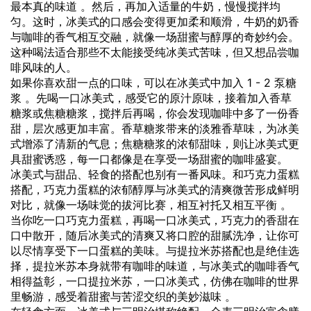
最本真的味道 。然后，再加入适量的牛奶，慢慢搅拌均
匀。这时，冰美式的口感会变得更加柔和顺滑，牛奶的奶香
与咖啡的香气相互交融，就像一场甜蜜与醇厚的奇妙约会。
这种喝法适合那些不太能接受纯冰美式苦味，但又想品尝咖
啡风味的人。
如果你喜欢甜一点的口味，可以在冰美式中加入 1 - 2 泵糖
浆 。先喝一口冰美式，感受它的原汁原味，接着加入香草
糖浆或焦糖糖浆，搅拌后再喝，你会发现咖啡中多了一份香
甜，层次感更加丰富。香草糖浆带来的淡雅香草味，为冰美
式增添了清新的气息；焦糖糖浆的浓郁甜味，则让冰美式更
具甜蜜诱惑，每一口都像是在享受一场甜蜜的咖啡盛宴。
冰美式与甜品、轻食的搭配也别有一番风味。和巧克力蛋糕
搭配，巧克力蛋糕的浓郁醇厚与冰美式的清爽微苦形成鲜明
对比，就像一场味觉的拔河比赛，相互衬托又相互平衡 。
当你吃一口巧克力蛋糕，再喝一口冰美式，巧克力的香甜在
口中散开，随后冰美式的清爽又将口腔的甜腻洗净，让你可
以尽情享受下一口蛋糕的美味。与提拉米苏搭配也是绝佳选
择，提拉米苏本身就带有咖啡的味道，与冰美式的咖啡香气
相得益彰，一口提拉米苏，一口冰美式，仿佛在咖啡的世界
里畅游，感受着甜蜜与苦涩交织的美妙滋味 。