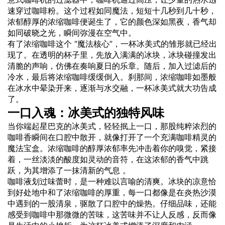
速穿过咖啡粉。这个过程如同魔法，短短十几秒到几十秒，
浓郁醇厚的浓缩咖啡便诞生了，它的颜色深如黑夜，香气却
如同破晓之光，瞬间弥漫在空气中。
有了浓缩咖啡这个 “魔法核心”，一杯冰美式的雏形就已经出
现了。在透明的杯子里，先放入满满的冰块，冰块碰撞发出
清脆的声响，仿佛在奏响夏日的乐章。随后，加入过滤后的
冷水，最后将浓缩咖啡缓缓倒入。刹那间，浓缩咖啡如墨般
在冰水中晕染开来，逐渐与水交融，一杯冰美式就大功告成
了。
一口入魂：冰美式的独特风味
当你端起星巴克的冰美式，轻轻抿上一口，那股纯粹浓烈的
咖啡香瞬间在口腔中散开，就像打开了一个充满咖啡精灵的
魔法宝盒。浓缩咖啡的醇厚浓郁率先冲击着你的嗅觉，紧接
着，一丝淡淡的酸度如灵动的音符，在这浓郁的香气中跳
跃，为其增添了一抹清新的气息 。
咖啡液划过味蕾时，是一种难以言喻的清爽。冰块的凉意恰
到好处地中和了浓缩咖啡的厚重，每一口都像是在炎热沙漠
中遇到的一股清泉，驱散了口腔中的燥热。仔细品味，还能
感受到咖啡中那微微的苦味，这苦味并不让人反感，反而像