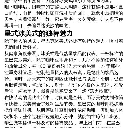
是
生活
中的小挫折，为这杯冰美式增添了深度和内涵。
咽下咖啡后，回味中的甘醇让人陶醉。这种甘醇不是那种直
白的甜，而是一种经过咖啡洗礼后的回甘，就像雨后初晴的
天空，带着清新与宁静。它在舌尖上久久萦绕，让人忍不住
再喝一口，去追寻这美妙的味道。
星式冰美式的独特魅力
除了迷人的风味，星巴克冰美式还拥有独特的魅力，吸引着
无数咖啡爱好者。
从健康角度来看，冰美式是低热量饮品的代表。一杯标准的
星巴克冰美式，除了咖啡豆本身和水，几乎不添加任何额外
的热量成分，每 100 克仅有约 17 大卡的热量 ，对于那些
注重身材管理、控制热量摄入的人来说，是绝佳的饮品选
择。同时，冰美式中的咖啡因还能刺激胃肠道平滑肌，促进
胃肠道蠕动，帮助消化，对于一些消化不良的人来说，在餐
后喝一杯冰美式，就像是给肠胃来了一场 “活力按摩”。
在快节奏的现代生活中，时间就是金钱，而冰美式的制作简
单快捷，完美契合了这种生活节奏。星巴克的咖啡师熟练地
操作着咖啡机，从研磨咖啡豆到制作浓缩咖啡，再到加入冰
块和水，整个过程不过短短几分钟，就能为忙碌的上班族、
学生党等提供一杯及时的提神饮品 。早上出门前，在星巴