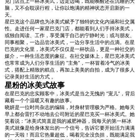
克门店点上一杯冰美式，边走边喝，既能唤醒还在沉睡的大
脑，又不会耽误行程，让你以饱满的精神状态开启新的一
天。
星巴克这个品牌也为冰美式赋予了独特的文化内涵和社交属
性。走进任何一家星巴克门店，都能看到人们手持冰美式，
或独自阅读、工作，享受属于自己的宁静时光；或与朋友、
同事相聚，一边品尝冰美式，一边分享生活中的点滴。在星
巴克的文化里，冰美式不仅仅是一杯饮品，更是一种社交的
媒介，一种生活态度的象征。在社交媒体上，星巴克冰美式
也常常成为人们分享生活的 “主角”，一杯冒着冷气的冰美
式，搭配上精致的糕点，再加上美美的自拍，成为了很多人
记录美好生活的方式 。
星粉的冰美式故事
在星巴克的忠实顾客中，冰美式是当之无愧的 “宠儿”，背后
藏着一个个温暖又有趣的故事。
晓妍是一位时尚杂志的编辑，对身材管理极为严格。她每天
早上都会雷打不动地去公司附近的星巴克买一杯冰美式。她
笑着说：“冰美式简直是我的减肥神器，我每天的第一杯冰
美式就像是给身体发出的一个信号，告诉它要开始活力满满
的一天啦！而且它热量超低，喝着完全没负担，既能满足我