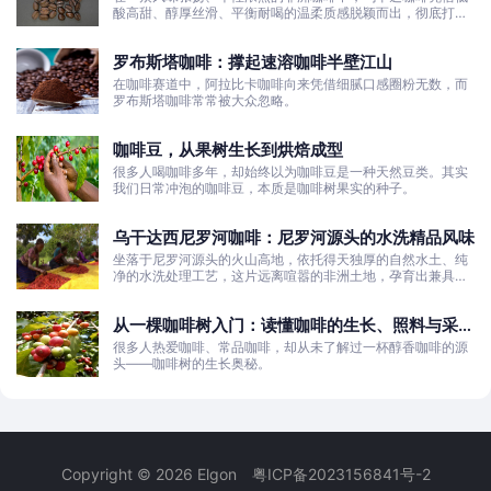
酸高甜、醇厚丝滑、平衡耐喝的温柔质感脱颖而出，彻底打破
了大众对非洲咖啡“酸涩浓烈、刺激性强”的刻板印象。
罗布斯塔咖啡：撑起速溶咖啡半壁江山
在咖啡赛道中，阿拉比卡咖啡向来凭借细腻口感圈粉无数，而
罗布斯塔咖啡常常被大众忽略。
咖啡豆，从果树生长到烘焙成型
很多人喝咖啡多年，却始终以为咖啡豆是一种天然豆类。其实
我们日常冲泡的咖啡豆，本质是咖啡树果实的种子。
乌干达西尼罗河咖啡：尼罗河源头的水洗精品风味
坐落于尼罗河源头的火山高地，依托得天独厚的自然水土、纯
净的水洗处理工艺，这片远离喧嚣的非洲土地，孕育出兼具干
净果酸、白葡萄清甜的优质咖啡豆。
从一棵咖啡树入门：读懂咖啡的生长、照料与采收
全过程
很多人热爱咖啡、常品咖啡，却从未了解过一杯醇香咖啡的源
头——咖啡树的生长奥秘。
Copyright © 2026 Elgon
粤ICP备2023156841号-2