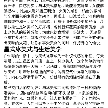
在轻食方面，冰美式与三明治堪称绝配。全麦三明治富含膳
食纤维，口感扎实，与冰美式搭配，既能补充能量，又能解
腻提神 。比如火腿鸡蛋三明治，火腿的咸香、鸡蛋的嫩滑
与全麦面包的麦香完美融合，再喝上一口冰美式，清爽的咖
啡味能中和三明治的油腻感，让整个用餐体验更加舒适。蔬
菜沙拉也是冰美式的好搭档，各种新鲜蔬菜的清爽脆嫩，加
上冰美式的提神醒脑，为健康饮食增添一份活力 。无论是
羽衣甘蓝沙拉、凯撒沙拉还是水果沙拉，都能与冰美式碰撞
出美味的火花，让你在享受美食的同时，保持身心的愉悦。
星式冰美式与生活美学
在忙碌的生活中，冰美式逐渐成为一种仪式感的象征。每天
清晨，走进星巴克门店，点上一杯冰美式，这个简单的动作
就像是为新的一天按下了启动键 。看着咖啡师熟练地制作
冰美式，听着冰块碰撞的声音，闻着空气中弥漫的咖啡香
气，内心也渐渐平静下来，仿佛所有的烦恼都被抛在了脑
后。
星巴克门店的空间设计与冰美式共同营造出了一种独特的生
活美学 。店内的装修风格简约而不失温馨，木质的桌椅、
柔和的灯光、舒缓的音乐，让人仿佛置身于一个宁静的港
湾。在这里，人们可以放下手中的忙碌，享受片刻的宁静与