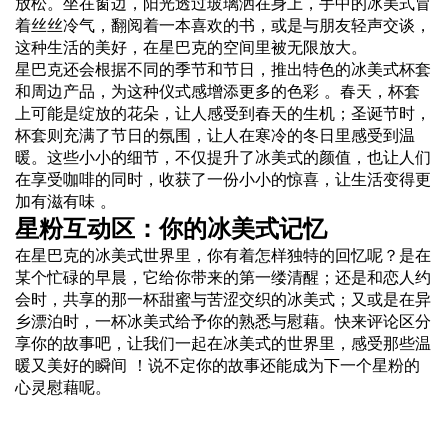
放松。坐在窗边，阳光透过玻璃洒在身上，手中的冰美式冒
着丝丝冷气，翻阅着一本喜欢的书，或是与朋友轻声交谈，
这种生活的美好，在星巴克的空间里被无限放大。
星巴克还会根据不同的季节和节日，推出特色的冰美式杯套
和周边产品，为这种仪式感增添更多的色彩 。春天，杯套
上可能是绽放的花朵，让人感受到春天的生机；圣诞节时，
杯套则充满了节日的氛围，让人在寒冷的冬日里感受到温
暖。这些小小的细节，不仅提升了冰美式的颜值，也让人们
在享受咖啡的同时，收获了一份小小的惊喜，让生活变得更
加有滋有味 。
星粉互动区：你的冰美式记忆
在星巴克的冰美式世界里，你有着怎样独特的回忆呢？是在
某个忙碌的早晨，它给你带来的第一缕清醒；还是和恋人约
会时，共享的那一杯甜蜜与苦涩交织的冰美式；又或是在异
乡漂泊时，一杯冰美式给予你的熟悉与慰藉。快来评论区分
享你的故事吧，让我们一起在冰美式的世界里，感受那些温
暖又美好的瞬间 ！说不定你的故事还能成为下一个星粉的
心灵慰藉呢。