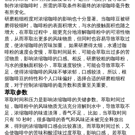
制作浓缩咖啡时，所需的萃取条件和最终的浓缩咖啡毫升数
有所变化。
研磨粗细程度对浓缩咖啡的影响也十分显著。当咖啡豆被研
磨得较细时，咖啡粉的表面积增大，与水的接触面积也随之
增大，在萃取过程中，能更充分地溶解咖啡粉中的可溶性物
质，从而萃取出更多的风味物质，但同时也容易导致萃取过
度，使浓缩咖啡的苦味加重 。如果研磨得太细，水通过咖
啡粉的速度会变慢，萃取时间延长，可能会萃取出过多的苦
涩物质，影响浓缩咖啡的口感。相反，研磨较粗的咖啡粉，
与水的接触面积较小，萃取速度较快，可能会导致萃取不
足，使得浓缩咖啡的风味不够浓郁，口感较淡 。所以，根
据咖啡豆的特性和个人口味偏好，选择合适的研磨粗细程
度，对于控制浓缩咖啡的毫升数和质量至关重要。
萃取参数
萃取时间和压力是影响浓缩咖啡的关键参数。萃取时间过
短，咖啡粉中的风味物质无法充分溶解到水中，导致萃取不
足，浓缩咖啡的味道淡薄，香气不足 。比如，当萃取时间
只有 10 秒时，很多咖啡的香气和风味还未被完全释放出
来，得到的浓缩咖啡口感会比较寡淡。而萃取时间过长，又
会使咖啡中的苦味和酸涩味过度萃取，影响口感 。若萃取