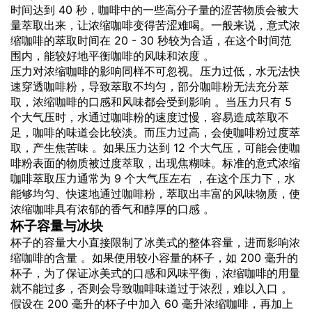
时间达到 40 秒，咖啡中的一些高分子量的涩苦物质会被大
量萃取出来，让浓缩咖啡变得苦涩难喝。一般来说，意式浓
缩咖啡的萃取时间在 20 - 30 秒较为合适，在这个时间范
围内，能较好地平衡咖啡的风味和浓度 。
压力对浓缩咖啡的影响同样不可忽视。压力过低，水无法快
速穿透咖啡粉，导致萃取不均匀，部分咖啡粉无法充分萃
取，浓缩咖啡的口感和风味都会受到影响 。当压力只有 5
个大气压时，水通过咖啡粉的速度过慢，容易造成萃取不
足，咖啡的味道会比较淡。而压力过高，会使咖啡粉过度萃
取，产生焦苦味 。如果压力达到 12 个大气压，可能会使咖
啡粉表面的物质被过度萃取，出现焦糊味。标准的意式浓缩
咖啡萃取压力通常为 9 个大气压左右 ，在这个压力下，水
能够均匀、快速地通过咖啡粉，萃取出丰富的风味物质，使
浓缩咖啡具有浓郁的香气和醇厚的口感 。
杯子容量与冰块
杯子的容量大小直接限制了冰美式的整体容量，进而影响浓
缩咖啡的含量 。如果使用较小容量的杯子，如 200 毫升的
杯子，为了保证冰美式的口感和风味平衡，浓缩咖啡的用量
就不能过多，否则会导致咖啡味道过于浓烈，难以入口 。
假设在 200 毫升的杯子中加入 60 毫升浓缩咖啡，再加上