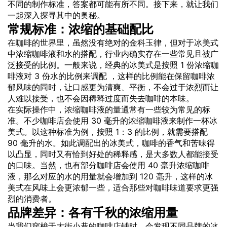
不同的制作标准，答案都可能有所不同。接下来，就让我们
一起深入探寻其中的奥秘。
常规标准：浓缩的基础配比
在咖啡的世界里，虽然没有绝对的金科玉律，但对于冰美式
中浓缩咖啡液和水的搭配，行业内确实存在一些常见且被广
泛接受的比例。一般来说，经典的冰美式是按照 1 份浓缩咖
啡液对 3 份水的比例来调配 ，这样的比例能在保留咖啡浓
郁
风味
的同时，让
口感
更为清爽、平衡，不会过于浓烈而让
人难以接受，也不会因稀释过度而失去咖啡的本味。
在实际操作中，浓缩咖啡液的量通常有一些较为常见的标
准。不少咖啡店会使用 30 毫升的浓缩咖啡液来制作一杯冰
美式。以这种标准为例，按照 1：3 的比例，就需要搭配
90 毫升的水。如此调配出的冰美式，咖啡的香气和苦味得
以凸显，同时又有恰到好处的稀释感，是大多数人都能接受
的口味。当然，也有部分咖啡店会使用 40 毫升浓缩咖啡
液，那么对应的水的用量就会增加到 120 毫升，这样的冰
美式在风味上会更浓郁一些，适合那些对咖啡味道要求更强
烈的消费者。
品牌差异：各有千秋的浓缩用量
当我们穿梭于大街小巷的咖啡店铺时，会发现不同品牌的冰