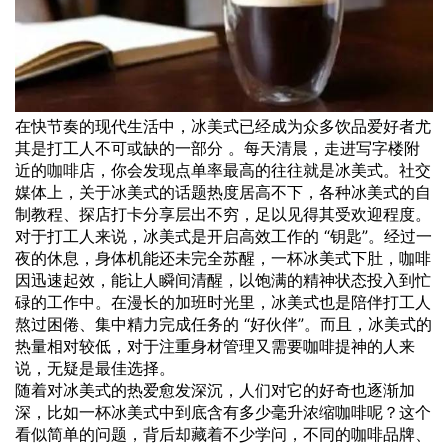
在快节奏的现代生活中，冰美式已经成为众多饮品爱好者尤
其是打工人不可或缺的一部分 。每天清晨，走进写字楼附
近的
咖啡
店，你会发现点单率最高的往往就是冰美式。社交
媒体上，关于冰美式的话题热度居高不下，各种冰美式的自
制教程、探店打卡分享层出不穷，足以见得其受欢迎程度。
对于打工人来说，冰美式是开启高效工作的 “钥匙”。经过一
夜的休息，身体机能还未完全苏醒，一杯冰美式下肚，咖啡
因迅速起效，能让人瞬间清醒，以饱满的精神状态投入到忙
碌的工作中。在漫长的加班时光里，冰美式也是陪伴打工人
熬过困倦、集中精力完成任务的 “好伙伴”。而且，冰美式的
热量相对较低，对于注重身材管理又需要咖啡提神的人来
说，无疑是最佳选择。
随着对冰美式的热爱愈发深沉，人们对它的好奇也逐渐加
深，比如一杯冰美式中到底含有多少毫升浓缩咖啡呢？这个
看似简单的问题，背后却藏着不少学问，不同的咖啡品牌、