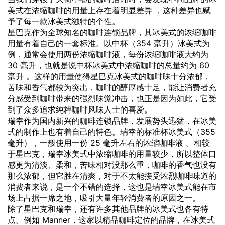
美式在浓缩咖啡的用量上存在着明显差异 ，这种差异也赋
予了每一款冰美式独特的个性。
星巴克作为全球知名的咖啡连锁品牌，其冰美式的浓缩咖啡
用量有着自己的一套标准。以中杯（354 毫升）冰美式为
例，通常会使用两份浓缩咖啡液，每份浓缩咖啡液大约为
30 毫升，也就是说中杯冰美式中浓缩咖啡的总量约为 60
毫升 。这样的用量使得星巴克冰美式的咖啡味十分浓郁，
苦味和香气都较为突出，咖啡的醇厚感十足，能让消费者充
分感受到咖啡带来的强烈味觉冲击，也正是因为如此，它受
到了众多追求纯粹咖啡风味人士的喜爱。
瑞幸作为国内新兴的咖啡连锁品牌，发展势头迅猛，在冰美
式的制作上也有着自己的特色。瑞幸的标准杯冰美式（355
毫升），一般使用一份 25 毫升左右的浓缩咖啡液 。相较
于星巴克，瑞幸冰美式中浓缩咖啡的用量较少，所以整体口
感更为清淡、柔和，苦味相对没那么重，咖啡的香气也没有
那么浓郁，但它胜在清爽，对于不太能接受浓烈咖啡味道的
消费者来说，是一个不错的选择，这也是瑞幸冰美式能在市
场上占据一席之地，吸引大量年轻消费者的原因之一。
除了星巴克和瑞幸，还有许多其他品牌的冰美式也各有特
点。例如 Manner，这家以精品咖啡定位的品牌，在冰美式