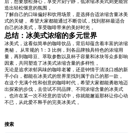
后，想要放松身心，享受片刻宁静，低浓缩冰美式则更能营
造出轻松惬意的氛围 。
了解自己的口味偏好和饮用场景，是选择合适浓缩含量冰美
式的关键 。希望大家都能通过不断尝试，找到那杯最适合
自己的冰美式，享受咖啡带来的美好时光 。
总结：冰美式浓缩的多元世界
冰美式，这看似简单的咖啡饮品，背后却蕴含着丰富的浓缩
奥秘 。从常规的 1：3 比例，到各品牌独具特色的浓缩用
量，再到咖啡豆、萃取参数以及杯子容量和冰块等众多影响
因素，共同塑造了冰美式浓缩含量的多样性 。
无论是追求浓郁风味的咖啡老饕，还是钟情于清淡口感的新
手小白，都能在冰美式的世界里找到属于自己的那一款 。
在这个充满个性和创意的咖啡时代，希望大家都能勇敢地迈
出探索的步伐，去尝试不同品牌、不同浓缩含量的冰美式
。也许在某一次不经意的尝试中，你就能邂逅那杯让你心动
不已，从此爱不释手的完美冰美式 。
搜索