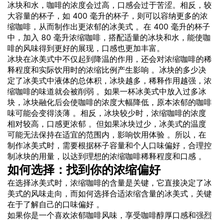
冰块和水，咖啡的浓度会过高，口感会过于苦涩。相反，较
大容量的杯子，如 400 毫升的杯子，则可以容纳更多的浓
缩咖啡，从而制作出更浓郁的冰美式 。在 400 毫升的杯子
中，加入 80 毫升浓缩咖啡，搭配适量的冰块和水，能使咖
啡的风味得到更好的展现，口感也更加丰富。
冰块在冰美式中不仅起到降温的作用，还会对浓缩咖啡的稀
释程度和实际饮用时的浓缩比例产生影响 。冰块的多少决
定了冰美式中液体的总体积，冰块越多，稀释作用越强，浓
缩咖啡的味道就会被削弱 。如果一杯冰美式中放入过多冰
块，冰块融化后会使咖啡的浓度大幅降低，原本浓郁的咖啡
味可能会变得淡薄 。相反，冰块较少时，浓缩咖啡的浓度
相对较高，口感更浓郁 。但如果冰块过少，冰美式的温度
可能无法保持在适宜的范围内，影响饮用体验 。所以，在
制作冰美式时，需要根据杯子容量和个人口味偏好，合理控
制冰块的用量，以达到理想的浓缩咖啡稀释程度和口感 。
如何选择：找到你的浓缩偏好
在选择冰美式时，浓缩咖啡的含量是关键，它直接决定了冰
美式的风味走向，而如何选择合适浓缩含量的冰美式，关键
在于了解自己的口味偏好 。
如果你是一个喜欢浓郁咖啡风味，享受咖啡醇厚口感和强烈