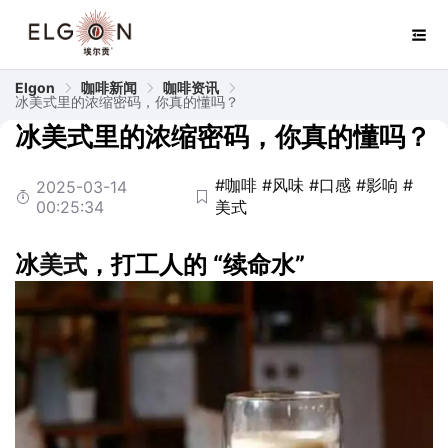
Elgon
咖啡新闻
咖啡资讯
冰美式里的浓缩密码，你真的懂吗？
冰美式里的浓缩密码，你真的懂吗？
#咖啡
#风味
#口感
#影响
#
2025-03-14
00:25:34
美式
冰
美式
，打工人的 “续命水”