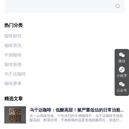
热门分类
咖啡财经
咖啡资讯
中国咖啡
微信
咖啡新闻
乌干达咖啡
小程序
咖啡赛事
公众号
精选文章
乌干达咖啡：低酸高甜！被严重低估的日常治愈口
粮豆
在一众风味张扬、个性浓烈的非洲咖啡中，乌干达咖啡凭借低
酸高甜、醇厚丝滑、平衡耐喝的温柔质感脱颖而出，彻底打破
了大众对非洲咖啡“酸涩浓烈、刺激性强”的刻板印象。