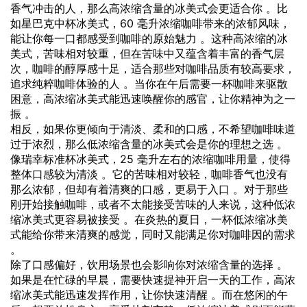
香气冲击的人，那么高浓缩含量的冰美式会更适合你 。比
如星巴克中杯冰美式，60 毫升浓缩咖啡带来的浓郁风味，
能让你每一口都感受到咖啡的原始魅力 。这种高浓缩的冰
美式，苦味相对较重，但在苦味中又蕴含着丰富的香气层
次，咖啡的醇厚感十足，适合那些对咖啡品质有较高要求，
追求纯粹咖啡体验的人 。当你在午后需要一杯咖啡来驱散
困意，高浓缩冰美式能迅速唤醒你的感官，让你精神为之一
振 。
相反，如果你更倾向于清淡、柔和的口感，不希望咖啡味道
过于浓烈，那么低浓缩含量的冰美式会是你的理想之选 。
像瑞幸标准杯冰美式，25 毫升左右的浓缩咖啡用量，使得
整体口感较为清淡 。它的苦味相对较轻，咖啡香气也没有
那么浓郁，但却有着清爽的口感，更易于入口 。对于那些
刚开始接触咖啡，或者不太能接受苦味的人来说，这种低浓
缩冰美式更容易被接受 。在炎热的夏日，一杯低浓缩冰美
式能给你带来清爽的感觉，同时又能满足你对咖啡因的需求
。
除了口感偏好，饮用场景也会影响你对浓缩含量的选择 。
如果是在忙碌的早晨，需要快速提神开启一天的工作，高浓
缩冰美式能迅速发挥作用，让你快速清醒 。而在悠闲的午