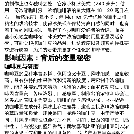
的制作上也有独特之处。它家小杯冰美式（240 毫升）使
用一份浓缩咖啡液，浓缩咖啡液的量大概在 18 - 20 毫升左
右 ，虽然浓缩用量不多，但 Manner 凭借优质的咖啡豆和
精湛的烘焙技术，使得冰美式在保持清爽口感的同时，也有
着丰富的风味层次，赢得了不少咖啡爱好者的青睐。而在一
些小众独立咖啡馆，冰美式中浓缩咖啡的用量更是灵活多
变，可能会根据咖啡豆的品种、烘焙程度以及顾客的特殊要
求进行调整，为消费者带来更加个性化的咖啡体验。
影响
因素：背后的变量秘密
咖啡豆与研磨
咖啡豆的品种丰富多样，像阿拉比卡豆，风味细腻，酸度较
高，带有独特的水果香气和清新的酸度，用它制作浓缩咖
啡，能为冰美式带来清新、优雅的风味；而罗布斯塔豆，咖
啡因含量高，苦味浓烈，口感醇厚，制作出的浓缩咖啡会让
冰美式的苦味更为突出，咖啡的醇厚感也更强 。不同品种
的咖啡豆在成分和风味上存在差异，这会直接影响浓缩咖啡
的萃取量和质量。即使是同一品种的咖啡豆，由于产地不
同，其风味和特性也会有所不同。例如，巴西的咖啡豆口感
中性，带有淡淡的坚果香气；而埃塞俄比亚的咖啡豆则以浓
郁的水果香气和明亮的酸度著称 。这些产地差异会导致在