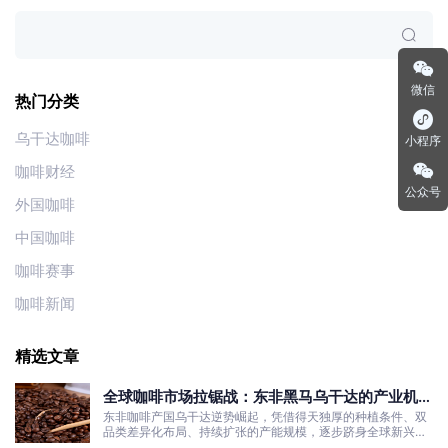
微信
热门分类
乌干达咖啡
小程序
咖啡财经
公众号
外国咖啡
中国咖啡
咖啡赛事
咖啡新闻
精选文章
全球咖啡市场拉锯战：东非黑马乌干达的产业机遇
与发展真相
东非咖啡产国乌干达逆势崛起，凭借得天独厚的种植条件、双
品类差异化布局、持续扩张的产能规模，逐步跻身全球新兴咖
啡核心产区行列。