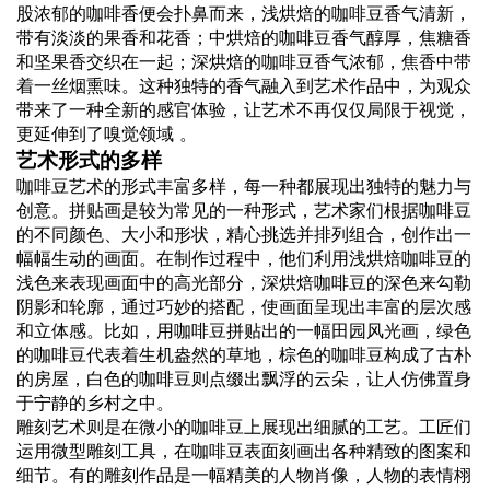
股浓郁的咖啡香便会扑鼻而来，浅烘焙的咖啡豆香气清新，
带有淡淡的果香和花香；中烘焙的咖啡豆香气醇厚，焦糖香
和坚果香交织在一起；深烘焙的咖啡豆香气浓郁，焦香中带
着一丝烟熏味。这种独特的香气融入到艺术作品中，为观众
带来了一种全新的感官体验，让艺术不再仅仅局限于视觉，
更延伸到了嗅觉领域 。
艺术形式的多样
咖啡豆艺术的形式丰富多样，每一种都展现出独特的魅力与
创意。拼贴画是较为常见的一种形式，艺术家们根据咖啡豆
的不同颜色、大小和形状，精心挑选并排列组合，创作出一
幅幅生动的画面。在制作过程中，他们利用浅烘焙咖啡豆的
浅色来表现画面中的高光部分，深烘焙咖啡豆的深色来勾勒
阴影和轮廓，通过巧妙的搭配，使画面呈现出丰富的层次感
和立体感。比如，用咖啡豆拼贴出的一幅田园风光画，绿色
的咖啡豆代表着生机盎然的草地，棕色的咖啡豆构成了古朴
的房屋，白色的咖啡豆则点缀出飘浮的云朵，让人仿佛置身
于宁静的乡村之中。
雕刻艺术则是在微小的咖啡豆上展现出细腻的工艺。工匠们
运用微型雕刻工具，在咖啡豆表面刻画出各种精致的图案和
细节。有的雕刻作品是一幅精美的人物肖像，人物的表情栩