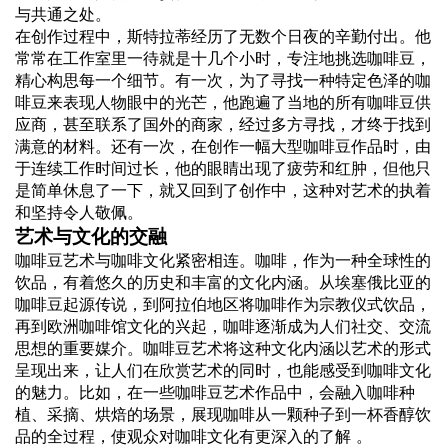
与共通之处。
在创作过程中，斯特拉蒂经历了无数个日夜的辛勤付出。他
常常在工作室里一待就是十几个小时，专注地挑选咖啡豆，
精心构思每一个细节。有一次，为了寻找一种特定色泽的咖
啡豆来表现人物眼中的光芒，他跑遍了当地的所有咖啡豆供
应商，甚至联系了国外的商家，经过多方寻找，才终于找到
满意的材料。还有一次，在创作一幅大型咖啡豆作品时，由
于连续工作时间过长，他的眼睛出现了疲劳和红肿，但他只
是简单休息了一下，就又回到了创作中，这种对艺术的执着
和坚持令人敬佩。
艺术与文化的交融
咖啡豆艺术与咖啡文化紧密相连。咖啡，作为一种全球性的
饮品，有着悠久的历史和丰富的文化内涵。从埃塞俄比亚的
咖啡豆起源传说，到阿拉伯地区将咖啡作为宗教仪式饮品，
再到欧洲咖啡馆文化的兴起，咖啡逐渐成为人们社交、交流
思想的重要媒介。咖啡豆艺术将这种文化内涵以艺术的形式
呈现出来，让人们在欣赏艺术的同时，也能感受到咖啡文化
的魅力。比如，在一些咖啡豆艺术作品中，会融入咖啡种
植、采摘、烘焙的场景，展现咖啡从一颗种子到一杯香醇饮
品的全过程，使观众对咖啡文化有更深入的了解 。