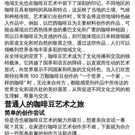
地域文化也在咖啡豆艺术中留下了深刻的印记。不同地区的
咖啡豆具有独特的风味和特点，这反映了当地的土壤、气候
和种植传统。艺术家们在创作时，常常会将这些地域特色融
入作品中。例如，以巴西咖啡豆为主要材料创作的作品，可
能会展现出巴西热情奔放的桑巴文化和广袤的咖啡种植园；
而以日本咖啡豆为灵感的作品，则可能体现出日本精致细腻
的茶道文化和对自然的敬畏之情。通过这些作品，人们可以
领略到世界各地丰富多彩的地域文化 。
在全球化的背景下，咖啡豆艺术成为了文化传播和交流的独
特载体。它跨越了国界和语言的障碍，以直观而生动的艺术
形式，向世界展示不同国家和民族的文化特色。当人们欣赏
斯特拉蒂用 100 万颗咖啡豆创作的 “一个世界，一个家，一
样的咖啡” 时，无论来自何方，都能感受到作品中所传达的
世界文化和谐共处的美好愿景，从而促进不同文化之间的相
互理解、尊重与交流 。
普通人的咖啡豆艺术之旅
简单的创作尝试
你是否也被咖啡豆艺术的魅力所吸引，想要亲自尝试一番
呢？其实，在家进行咖啡豆艺术创作并不难，下面就为你介
绍一些简单有趣的创作方法和步骤 。