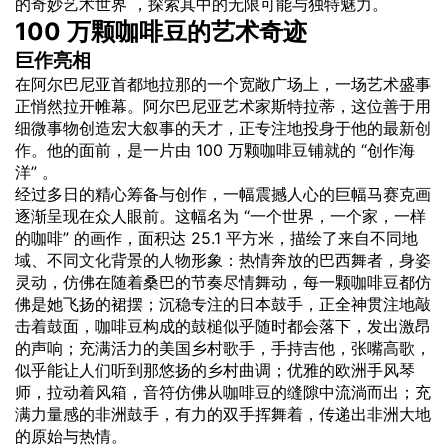
的奇妙艺术世界 ，探索其中的无限可能与独特魅力。
100 万颗咖啡豆的艺术奇迹
巨作亮相
在阿尔巴尼亚首都地拉那的一个宽敞广场上，一场艺术盛事
正悄然拉开帷幕。阿尔巴尼亚艺术家斯特拉蒂，这位善于用
细微事物创造宏大叙事的天才，正专注地投身于他的最新
创
作
。他的面前，是一片由 100 万颗咖啡豆铺就的 “创作海
洋” 。
经过多日的精心筹备与创作，一幅震撼人心的巨幅马赛克画
逐渐呈现在众人眼前。这幅名为 “一个世界，一个家，一样
的咖啡” 的画作，面积达 25.1 平方米，描绘了来自不同地
域、不同
文化
背景的人物形象：热情奔放的巴西舞者，身姿
灵动，仿佛在随着桑巴的节奏尽情舞动，每一颗咖啡豆都仿
佛是她飞扬的裙摆；沉稳专注的日本鼓手，正全神贯注地敲
击着鼓面，咖啡豆构成的鼓槌似乎随时都会落下，发出激昂
的声响；充满活力的美国乡村歌手，手持吉他，张嘴高歌，
似乎能让人们听到那悠扬的乡村曲调；优雅的欧洲手风琴
师，拉动着风箱，音符仿佛从咖啡豆的缝隙中流淌而出；充
满力量感的非洲鼓手，有力的双手挥舞着，传递出非洲大地
的原始与热情。