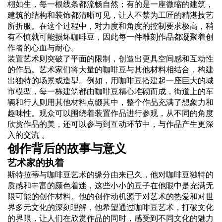
栩如生，每一根线条都流畅自然；有的是一座微缩的建筑，
建筑的结构和装饰都清晰可见，让人不禁为工匠的精湛技艺
所折服。在这个过程中，对力度和角度的控制要求极高，稍
有不慎就可能损坏咖啡豆，因此每一件雕刻作品都凝聚着创
作者的心血与耐心。
装置艺术则突破了平面的限制，创造出更具空间感和互动性
的作品。艺术家们将大量的咖啡豆与其他材料相结合，构建
出独特的场景或造型。例如，用咖啡豆搭建起一座巨大的城
市模型，每一栋建筑都由咖啡豆精心堆砌而成，街道上的车
辆和行人则用其他材料点缀其中，整个作品充满了想象力和
趣味性。观众可以围绕着装置作品进行参观，从不同的角度
欣赏作品的美，还可以参与到互动环节中，与作品产生更深
入的交流 。
创作背后的故事与意义
艺术家的执着
斯特拉蒂与咖啡豆艺术的缘分由来已久，他对咖啡豆独特的
质感和丰富的颜色着迷，这些小小的豆子在他眼中是充满无
限可能的创作材料。他的创作动机源于对艺术的热爱和对世
界多元文化的深刻理解，他希望通过咖啡豆艺术，打破文化
的界限，让人们在欣赏作品的同时，感受到不同文化的魅力