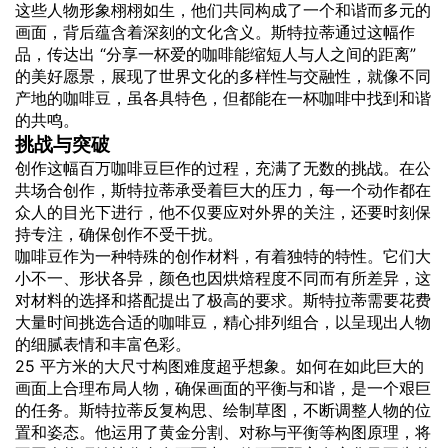
这些人物形象栩栩如生，他们共同构成了一个和谐而多元的
画面，背后蕴含着深刻的文化含义。斯特拉蒂通过这幅作
品，传达出 “分享一杯爱的咖啡能缩短人与人之间的距离”
的美好愿景，展现了世界文化的多样性与交融性，就像不同
产地的咖啡豆，虽各具特色，但都能在一杯咖啡中找到和谐
的共鸣。
挑战与突破
创作这幅百万咖啡豆巨作的过程，充满了无数的挑战。在公
共场合创作，斯特拉蒂承受着巨大的压力，每一个动作都在
众人的目光下进行，他不仅要应对外界的关注，还要时刻保
持专注，确保创作不受干扰。
咖啡豆作为一种特殊的创作材料，有着独特的特性。它们大
小不一、形状各异，颜色也因烘焙程度不同而有所差异，这
对材料的选择和搭配提出了极高的要求。斯特拉蒂需要花费
大量时间挑选合适的咖啡豆，精心排列组合，以呈现出人物
的细腻表情和丰富色彩。
25 平方米的大尺寸构图难度超乎想象。如何在如此巨大的
画面上合理布局人物，确保画面的平衡与和谐，是一个艰巨
的任务。斯特拉蒂反复构思、绘制草图，不断调整人物的位
置和姿态。他运用了黄金分割、对称与平衡等构图原理，将