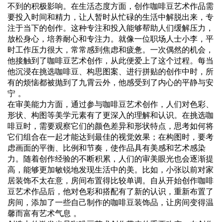
不到的积极影响。在生活态度方面，创作咖啡豆艺术作品需
要投入时间和精力，让人暂时从忙碌的生活中解脱出来，专
注于当下的创作。这种专注和投入能够帮助人们缓解压力，
放松身心，培养耐心和专注力。就像一位职场人士小李，平
时工作压力很大，常常感到焦虑和疲惫。一次偶然的机会，
他接触到了咖啡豆艺术创作，从此便爱上了这个过程。每当
他沉浸在挑选咖啡豆、构思图案、进行拼贴的创作中时，所
有的烦恼都被抛到了九霄云外，他感受到了内心的平静与安
宁 。
在审美能力方面，通过参与咖啡豆艺术创作，人们对色彩、
形状、构图等美学元素有了更深入的理解和认识。在挑选咖
啡豆时，需要观察它们的颜色差异和形状特点，思考如何将
它们组合在一起才能达到最佳的视觉效果；在构图时，要考
虑画面的平衡、比例和节奏，使作品具有美感和艺术感染
力。随着创作经验的不断积累，人们的审美眼光也会逐渐提
高，能够更加敏锐地发现生活中的美。比如，小张以前对家
居装饰不太在意，房间布置得比较单调。自从开始创作咖啡
豆艺术作品后，他对色彩和搭配有了新的认识，重新布置了
房间，添加了一些自己制作的咖啡豆装饰品，让房间变得温
馨而富有艺术气息 。