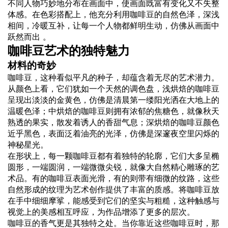
不同人物巧妙地分布在画面中，使画面既富有变化又不失整
体感。在色彩搭配上，他充分利用咖啡豆的自然色泽，深浅
相间，冷暖互补，让每一个人物都鲜明生动，仿佛从画面中
跃然而出 。
咖啡豆艺术的独特魅力
材料的奇妙
咖啡豆，这种看似平凡的种子，却蕴含着无尽的艺术潜力。
从颜色上看，它们犹如一个天然的调色盘，浅烘焙的咖啡豆
呈现出淡淡的金黄色，仿佛是清晨第一缕阳光洒在大地上的
温暖色泽；中烘焙的咖啡豆则拥有浓郁的焦糖色，就像秋天
熟透的果实，散发着诱人的香甜气息；深烘焙的咖啡豆颜色
近乎黑色，表面泛着油亮的光泽，仿佛是深邃夜空里闪烁的
神秘星光。
在形状上，每一颗咖啡豆都有着独特的轮廓，它们大多呈椭
圆形，一端圆润，一端微微尖锐，就像大自然精心雕琢的艺
术品。有的咖啡豆表面光滑，有的则带有细微的纹路，这些
自然形成的纹理为艺术创作提供了丰富的质感。将咖啡豆放
在手中细细摩挲，能感受到它们的坚实与粗糙，这种触感与
视觉上的美感相互呼应，为作品增添了更多的层次。
咖啡豆的香气更是其独特之处。当你靠近这些咖啡豆时，那