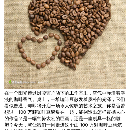
在一个阳光透过斑驳窗户洒下的工作室里，空气中弥漫着淡
淡的咖啡香气。桌上，一堆咖啡豆散发着质朴的光泽，它们
看似普通，却即将开启一场令人惊叹的艺术之旅。你是否曾
想过，100 万颗咖啡豆聚集在一起，能创造出怎样震撼人心
的
作品
？是一幅气势恢宏的巨画，还是一座别具一格的雕
塑？今天，就让我们一同走进这个由 100 万颗咖啡豆构筑