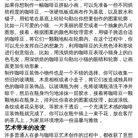
如果你想制作一幅咖啡豆拼贴小画，可以先准备一些不同烘
焙程度的咖啡豆、一张硬纸板或画布作为基底，以及胶水和
镊子。用铅笔在基底上轻轻勾勒出你想要创作的图案轮廓，
比如一只可爱的小猫、一片美丽的星空或者一个抽象的几何
图形。接着，根据图案的颜色和纹理需求，用镊子挑选合适
的咖啡豆，将它们一颗颗地粘在轮廓内。在这个过程中，你
可以充分发挥自己的想象力，利用咖啡豆的天然色泽和形状
进行创意组合。比如，用浅烘焙的咖啡豆表现小猫身上的白
色毛发，用深烘焙的咖啡豆勾勒出小猫的眼睛和轮廓，让画
面更加生动形象 。
制作咖啡豆装饰小物件也是一个不错的选择。你可以收集一
些旧的玻璃瓶、木质相框或者小盒子，将它们改造成独具特
色的咖啡豆装饰品。以玻璃瓶为例，先将玻璃瓶清洗干净并
晾干，然后在瓶身均匀地涂抹一层胶水，接着将咖啡豆一颗
颗地粘在瓶身上，排列出你喜欢的图案或纹理，如波浪线、
条纹或者花朵形状。等胶水干透后，一个充满艺术感的咖啡
豆装饰瓶就完成了。你可以在瓶中插上一束干花，放在客厅
的茶几上，为家居环境增添一份温馨与雅致 。
艺术带来的改变
许多普通人在参与咖啡豆艺术创作的过程中，都收获了意想