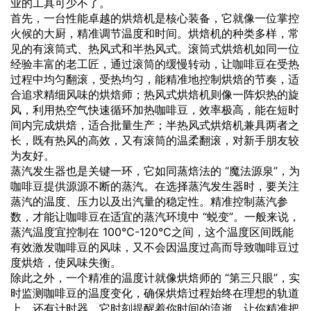
业的工具可少不了。
首先，一台性能卓越的烘焙机是核心装备，它就像一位掌控
火候的大厨，精准调节温度和时间。烘焙机的种类多样，常
见的有滚筒式、热风式和半热风式。滚筒式烘焙机如同一位
经验丰富的老工匠，通过滚筒的缓慢转动，让咖啡豆在受热
过程中均匀翻滚，受热均匀，能精准地控制烘焙的节奏，适
合追求精细风味的烘焙师；热风式烘焙机则像一阵炽热的旋
风，利用热空气快速循环加热咖啡豆，效率极高，能在短时
间内完成烘焙，适合批量生产；半热风式烘焙机兼具两者之
长，既有热风的高效，又有滚筒的温柔翻滚，对新手朋友较
为友好。
蒸汽发生器也是关键一环，它如同蒸焙法的 “魔法源泉”，为
咖啡豆提供源源不断的蒸汽。在选择蒸汽发生器时，要关注
蒸汽的温度、压力以及出汽量的稳定性。精准控制蒸汽参
数，才能让咖啡豆在适宜的蒸汽环境中 “蜕变”。一般来说，
蒸汽温度宜控制在 100℃-120℃之间，这个温度区间既能
有效激发咖啡豆的风味，又不会因温度过高而导致咖啡豆过
度烘焙，使风味失衡。
除此之外，一个精准的温度计就像烘焙师的 “第三只眼”，实
时监测咖啡豆的温度变化，确保烘焙过程始终在理想的轨道
上。还有计时器，它时刻提醒着你时间的流逝，让你精准把