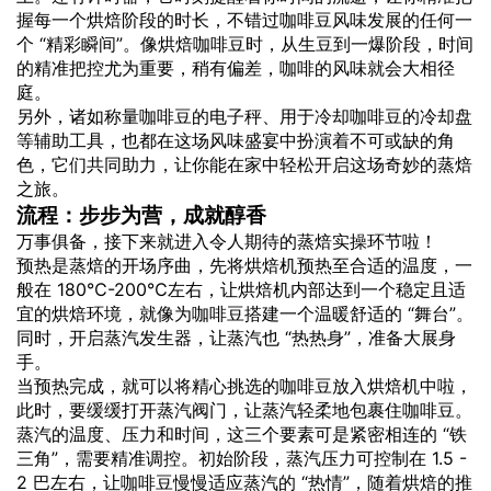
握每一个烘焙阶段的时长，不错过咖啡豆风味发展的任何一
个 “精彩瞬间”。像烘焙咖啡豆时，从生豆到一爆阶段，时间
的精准把控尤为重要，稍有偏差，咖啡的风味就会大相径
庭。
另外，诸如称量咖啡豆的电子秤、用于冷却咖啡豆的冷却盘
等辅助工具，也都在这场风味盛宴中扮演着不可或缺的角
色，它们共同助力，让你能在家中轻松开启这场奇妙的蒸焙
之旅。
流程：步步为营，成就醇香
万事俱备，接下来就进入令人期待的蒸焙实操环节啦！
预热是蒸焙的开场序曲，先将烘焙机预热至合适的温度，一
般在 180℃-200℃左右，让烘焙机内部达到一个稳定且适
宜的烘焙环境，就像为咖啡豆搭建一个温暖舒适的 “舞台”。
同时，开启蒸汽发生器，让蒸汽也 “热热身”，准备大展身
手。
当预热完成，就可以将精心挑选的咖啡豆放入烘焙机中啦，
此时，要缓缓打开蒸汽阀门，让蒸汽轻柔地包裹住咖啡豆。
蒸汽的温度、压力和时间，这三个要素可是紧密相连的 “铁
三角”，需要精准调控。初始阶段，蒸汽压力可控制在 1.5 -
2 巴左右，让咖啡豆慢慢适应蒸汽的 “热情”，随着烘焙的推