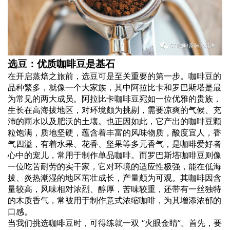
选豆：优质咖啡豆是基石
在开启蒸焙之旅前，选豆可是至关重要的第一步。咖啡豆的
品种繁多，就像一个大家族，其中阿拉比卡和罗巴斯塔是最
为常见的两大成员。阿拉比卡咖啡豆宛如一位优雅的贵族，
生长在高海拔地区，对环境颇为挑剔，需要凉爽的气候、充
沛的雨水以及肥沃的土壤。也正因如此，它产出的咖啡豆颗
粒饱满，质地坚硬，蕴含着丰富的风味物质，酸度宜人，香
气四溢，有着水果、花香、坚果等多元香气，是咖啡爱好者
心中的宠儿，常用于制作单品咖啡。而罗巴斯塔咖啡豆则像
一位吃苦耐劳的实干家，它对环境的适应性极强，能在低海
拔、炎热潮湿的地区茁壮成长，产量颇为可观。其咖啡因含
量较高，风味相对浓烈、醇厚，苦味较重，还带有一丝独特
的木质香气，常被用于制作意式浓缩咖啡，为其增添浓郁的
口感。
当我们挑选咖啡豆时，可得练就一双 “火眼金睛”。首先，要