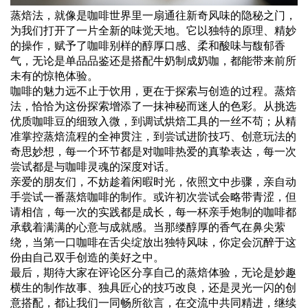
蒸焙法，就像是咖啡世界里一扇通往新奇风味的隐秘之门，
为我们打开了一片全新的味觉天地。它以独特的原理、精妙
的操作，赋予了咖啡别样的醇厚口感、柔和酸味与馥郁香
气，无论是单品品鉴还是搭配牛奶制成奶咖，都能带来前所
未有的惊艳体验。
咖啡的魅力远不止于饮用，更在于探索与创造的过程。蒸焙
法，恰恰为这份探索增添了一抹神秘而迷人的色彩。从挑选
优质咖啡豆的细致入微，到调试烘焙工具的一丝不苟；从精
准掌控蒸焙流程的全神贯注，到尝试进阶技巧、创意玩法的
奇思妙想，每一个环节都是对咖啡热爱的真挚表达，每一次
尝试都是与咖啡灵魂的深度对话。
亲爱的朋友们，不妨趁着闲暇时光，依照文中步骤，亲自动
手尝试一番蒸焙咖啡的制作。或许初次尝试会略带青涩，但
请相信，每一次的实践都是成长，每一杯亲手炮制的咖啡都
承载着满满的心意与成就感。当那缕醇厚的香气在鼻尖萦
绕，当第一口咖啡在舌尖绽放出独特风味，你定会沉醉于这
份由自己双手创造的美好之中。
最后，期待大家在评论区分享自己的蒸焙体验，无论是妙趣
横生的制作故事、独具匠心的技巧改良，还是灵光一闪的创
意搭配，都让我们一同畅所欲言，在交流中共同精进，继续