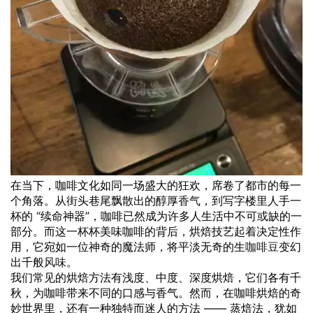
在当下，咖啡文化如同一场盛大的狂欢，席卷了都市的每一
个角落。从街头巷尾飘散出的醇厚
香气
，到写字楼里人手一
杯的 “续命神器”，咖啡已然成为许多人生活中不可或缺的一
部分。而这一杯杯美味咖啡的背后，烘焙技艺起着决定性作
用，它宛如一位神奇的魔法师，将平淡无奇的生
咖啡豆
变幻
出千般
风味
。
我们常见的烘焙方法有浅度、中度、深度烘焙，它们各有千
秋，为咖啡带来不同的口感与香气。然而，在咖啡烘焙的奇
妙世界里，还有一种独特而迷人的方法 —— 蒸焙法，犹如