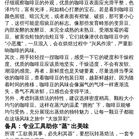
仔细观察咖啡豆的外观，优质的咖啡豆表面应光滑平整，色
泽均匀，富有光泽，宛如精心打磨的宝石。若是看到咖啡豆
颜色斑驳、暗沉无光，或者表面有褶皱、破损，那可要小心
了，这些可能是瑕疵豆的标志。像那些发育畸形的变异豆、
内部发酵的发酵豆、未完全成熟的未熟豆、受潮发霉的霉
豆、被害虫蛀蚀的虫蛀豆等，它们就像潜伏在咖啡豆中的
“小恶魔”，一旦混入，会在烘焙过程中 “兴风作浪”，严重影
响咖啡的风味。
其次，用手轻轻捏一捏咖啡豆，感受一下它的硬度和干燥程
度。优质的咖啡豆应该质地坚实，干燥适度，不会有发软、
潮湿的感觉。再者，新鲜度也是关键要素，尽量选择当季采
收的咖啡豆，查看咖啡豆的包装日期，越新鲜越好。因为随
着时间的推移，咖啡豆的风味会像漏气的气球一样逐渐流
失，香气不再浓郁，口感也会变得平淡。
另外，考虑到蒸焙法的特性，建议选择密度稍高、颗粒大小
均匀的咖啡豆。这样在蒸汽的温柔 “拥抱” 下，咖啡豆能够
均匀受热，充分展现出蒸焙的独特魅力，让每一颗豆子都能
在这场风味之旅中 “大放异彩”。
备具：专业工具助你 “蒸” 出美味
所谓 “工欲善其事，必先利其器”，要想玩转蒸焙法，一套专