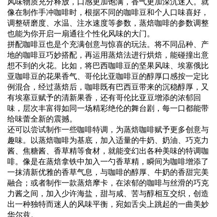
风味物质充分释放，口感更加饱满，香气更加深沉迷人。就
像在制作手冲咖啡时，根据不同的咖啡豆和个人口味喜好，
调整研磨度、水温、注水速度等参数，蒸焙咖啡的参数调整
也能为你开启一扇通往个性化风味的大门。
拼配咖啡豆也是个充满创意与惊喜的玩法。将不同品种、产
地的咖啡豆巧妙搭配，再运用蒸焙法进行烘焙，能碰撞出意
想不到的火花。比如，将巴西咖啡豆的坚果风味、埃塞俄比
亚咖啡豆的花果香气、哥伦比亚咖啡豆的醇厚口感按一定比
例混合，经过蒸焙后，咖啡既有巴西豆带来的沉稳醇厚，又
有埃塞豆赋予的清新果香，还有哥伦比亚豆增添的浓郁回
味，层次丰富得如同一场精彩绝伦的舞台剧，每一口都能带
给味蕾全新的震撼。
还可以尝试制作一些咖啡特调，为蒸焙咖啡赋予更多创意与
趣味。以蒸焙咖啡为基底，加入适量的牛奶、奶油、巧克力
酱、焦糖酱、香草精等食材，就能变幻出各种美味的特调咖
啡。像是在蒸焙拿铁中加入一勺香草精，瞬间为咖啡增添了
一抹清新优雅的香草气息，与咖啡的醇厚、牛奶的香甜完美
融合；或者制作一款蒸焙摩卡，在浓郁的咖啡与丝滑的巧克
力酱之间，加入少许海盐，甜与咸、苦与醇相互交织，创造
出一种独特而迷人的风味平衡，宛如舌尖上跳起的一曲美妙
华尔兹。