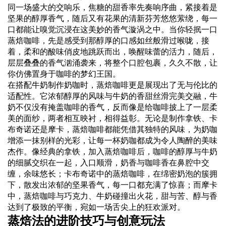
同一场盛大的交响乐，焦糖的甜香率先奏响序曲，紧接着是
坚果的醇厚香气，随后又有花果的清新芬芳悠悠萦绕，每一
口都能让嗅觉沉浸在这美妙的香气漩涡之中。当你轻抿一口
蒸焙咖啡，先是感受到那醇厚的口感如丝般滑过喉咙，接
着，柔和的酸味俏皮地跳跃而出，唤醒味蕾的活力，随后，
层层叠叠的香气汹涌袭来，将整个口腔包裹，久久不散，让
你仿佛置身于咖啡的梦幻王国。
在搭配牛奶制作奶咖时，蒸焙咖啡更是展现出了无与伦比的
适配性。它浓郁醇厚的风味与牛奶的香甜丝滑完美交融，牛
奶不仅没有掩盖咖啡的香气，反而像是给咖啡披上了一层柔
美的面纱，两者相互映衬，相得益彰。无论是制作拿铁、卡
布奇诺还是摩卡，蒸焙咖啡都能凭借其独特的风味，为奶咖
增添一抹别样的光彩，让每一杯奶咖都成为令人陶醉的美味
杰作。像经典的拿铁，加入蒸焙咖啡后，咖啡的醇厚与牛奶
的细腻交织在一起，入口顺滑，奶香与咖啡香在鼻腔中交
缠，余味悠长；卡布奇诺中的蒸焙咖啡，在绵密奶泡的簇拥
下，散发出浓郁的坚果香气，每一口都充满了惊喜；而摩卡
中，蒸焙咖啡与巧克力、牛奶碰撞出火花，甜与苦、醇与香
达到了极致的平衡，宛如一场舌尖上的狂欢派对。
蒸焙法的进阶技巧与创意玩法