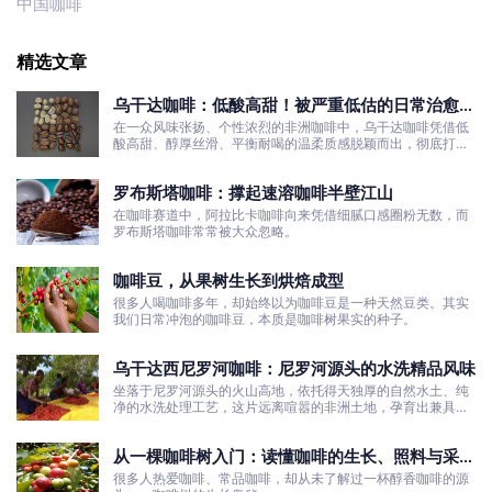
中国咖啡
精选文章
乌干达咖啡：低酸高甜！被严重低估的日常治愈口
粮豆
在一众风味张扬、个性浓烈的非洲咖啡中，乌干达咖啡凭借低
酸高甜、醇厚丝滑、平衡耐喝的温柔质感脱颖而出，彻底打破
了大众对非洲咖啡“酸涩浓烈、刺激性强”的刻板印象。
罗布斯塔咖啡：撑起速溶咖啡半壁江山
在咖啡赛道中，阿拉比卡咖啡向来凭借细腻口感圈粉无数，而
罗布斯塔咖啡常常被大众忽略。
咖啡豆，从果树生长到烘焙成型
很多人喝咖啡多年，却始终以为咖啡豆是一种天然豆类。其实
我们日常冲泡的咖啡豆，本质是咖啡树果实的种子。
乌干达西尼罗河咖啡：尼罗河源头的水洗精品风味
坐落于尼罗河源头的火山高地，依托得天独厚的自然水土、纯
净的水洗处理工艺，这片远离喧嚣的非洲土地，孕育出兼具干
净果酸、白葡萄清甜的优质咖啡豆。
从一棵咖啡树入门：读懂咖啡的生长、照料与采收
全过程
很多人热爱咖啡、常品咖啡，却从未了解过一杯醇香咖啡的源