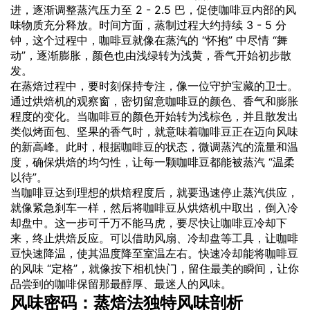
进，逐渐调整蒸汽压力至 2 - 2.5 巴，促使咖啡豆内部的风
味物质充分释放。时间方面，蒸制过程大约持续 3 - 5 分
钟，这个过程中，咖啡豆就像在蒸汽的 “怀抱” 中尽情 “舞
动”，逐渐膨胀，颜色也由浅绿转为浅黄，香气开始初步散
发。
在蒸焙过程中，要时刻保持专注，像一位守护宝藏的卫士。
通过烘焙机的观察窗，密切留意咖啡豆的颜色、香气和膨胀
程度的变化。当咖啡豆的颜色开始转为浅棕色，并且散发出
类似烤面包、坚果的香气时，就意味着咖啡豆正在迈向风味
的新高峰。此时，根据咖啡豆的状态，微调蒸汽的流量和温
度，确保烘焙的均匀性，让每一颗咖啡豆都能被蒸汽 “温柔
以待”。
当咖啡豆达到理想的烘焙程度后，就要迅速停止蒸汽供应，
就像紧急刹车一样，然后将咖啡豆从烘焙机中取出，倒入冷
却盘中。这一步可千万不能马虎，要尽快让咖啡豆冷却下
来，终止烘焙反应。可以借助风扇、冷却盘等工具，让咖啡
豆快速降温，使其温度降至室温左右。快速冷却能将咖啡豆
的风味 “定格”，就像按下相机快门，留住最美的瞬间，让你
品尝到的咖啡保留那最醇厚、最迷人的风味。
风味密码：蒸焙法独特风味剖析