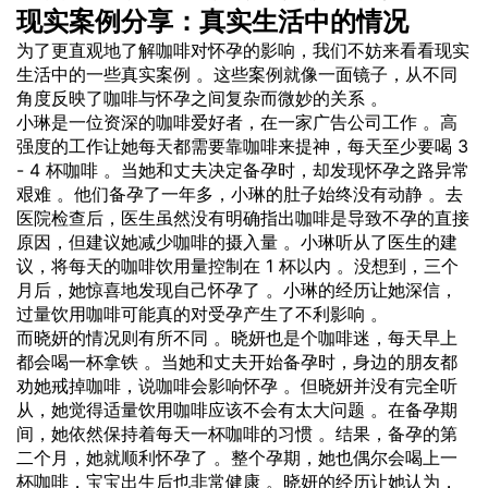
现实案例分享：真实生活中的情况
为了更直观地了解咖啡对怀孕的影响，我们不妨来看看现实
生活中的一些真实案例 。这些案例就像一面镜子，从不同
角度反映了咖啡与怀孕之间复杂而微妙的关系 。
小琳是一位资深的咖啡爱好者，在一家广告公司工作 。高
强度的工作让她每天都需要靠咖啡来提神，每天至少要喝 3
- 4 杯咖啡 。当她和丈夫决定备孕时，却发现怀孕之路异常
艰难 。他们备孕了一年多，小琳的肚子始终没有动静 。去
医院检查后，医生虽然没有明确指出咖啡是导致不孕的直接
原因，但建议她减少咖啡的摄入量 。小琳听从了医生的建
议，将每天的咖啡饮用量控制在 1 杯以内 。没想到，三个
月后，她惊喜地发现自己怀孕了 。小琳的经历让她深信，
过量饮用咖啡可能真的对受孕产生了不利影响 。
而晓妍的情况则有所不同 。晓妍也是个咖啡迷，每天早上
都会喝一杯拿铁 。当她和丈夫开始备孕时，身边的朋友都
劝她戒掉咖啡，说咖啡会影响怀孕 。但晓妍并没有完全听
从，她觉得适量饮用咖啡应该不会有太大问题 。在备孕期
间，她依然保持着每天一杯咖啡的习惯 。结果，备孕的第
二个月，她就顺利怀孕了 。整个孕期，她也偶尔会喝上一
杯咖啡，宝宝出生后也非常健康 。晓妍的经历让她认为，