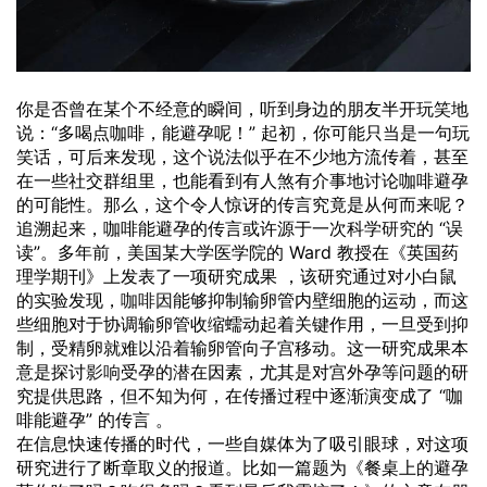
你是否曾在某个不经意的瞬间，听到身边的朋友半开玩笑地
说：“多喝点咖啡，能避孕呢！” 起初，你可能只当是一句玩
笑话，可后来发现，这个说法似乎在不少地方流传着，甚至
在一些社交群组里，也能看到有人煞有介事地讨论咖啡避孕
的可能性。那么，这个令人惊讶的传言究竟是从何而来呢？
追溯起来，咖啡能避孕的传言或许源于一次科学
研究
的 “误
读”。多年前，美国某大学医学院的 Ward 教授在《英国药
理学期刊》上发表了一项研究成果 ，该研究通过对小白鼠
的实验发现，
咖啡因
能够抑制输卵管内壁细胞的运动，而这
些细胞对于协调输卵管收缩蠕动起着关键作用，一旦受到抑
制，受精卵就难以沿着输卵管向子宫移动。这一研究成果本
意是探讨
影响
受孕的潜在因素，尤其是对宫外孕等问题的研
究提供思路，但不知为何，在传播过程中逐渐演变成了 “咖
啡能避孕” 的传言 。
在信息快速传播的时代，一些自媒体为了吸引眼球，对这项
研究进行了断章取义的报道。比如一篇题为《餐桌上的避孕