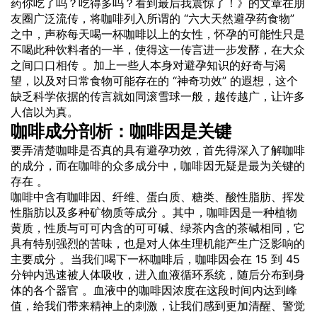
药你吃了吗？吃得多吗？看到最后我震惊了！》的文章在朋
友圈广泛流传，将咖啡列入所谓的 “六大天然避孕药食物”
之中，声称每天喝一杯咖啡以上的女性，怀孕的可能性只是
不喝此种饮料者的一半，使得这一传言进一步发酵，在大众
之间口口相传 。加上一些人本身对避孕知识的好奇与渴
望，以及对日常食物可能存在的 “神奇功效” 的遐想，这个
缺乏科学依据的传言就如同滚雪球一般，越传越广，让许多
人信以为真。
咖啡成分剖析：咖啡因是关键
要弄清楚咖啡是否真的具有避孕功效，首先得深入了解咖啡
的成分，而在咖啡的众多成分中，咖啡因无疑是最为关键的
存在 。
咖啡中含有咖啡因、纤维、蛋白质、糖类、酸性脂肪、挥发
性脂肪以及多种矿物质等成分 。其中，咖啡因是一种植物
黄质，性质与可可内含的可可碱、绿茶内含的茶碱相同，它
具有特别强烈的苦味，也是对人体生理机能产生广泛影响的
主要成分 。当我们喝下一杯咖啡后，咖啡因会在 15 到 45
分钟内迅速被人体吸收，进入血液循环系统，随后分布到身
体的各个器官 。血液中的咖啡因浓度在这段时间内达到峰
值，给我们带来精神上的刺激，让我们感到更加清醒、警觉