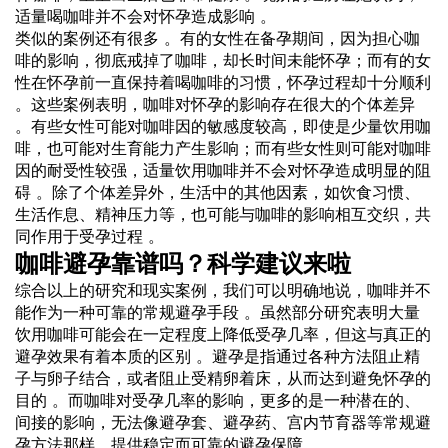
适量喝咖啡并不会对怀孕造成影响 。
类似的案例还有很多 。有的女性在备孕期间，因为担心咖
啡的影响，彻底戒掉了咖啡，却长时间未能怀孕；而有的女
性在怀孕前一直保持着喝咖啡的习惯，怀孕过程却十分顺利
。这些案例表明，咖啡对怀孕的影响存在很大的个体差异
。有些女性可能对咖啡因的敏感度较高，即使是少量饮用咖
啡，也可能对生育能力产生影响；而有些女性则可能对咖啡
因的耐受性较强，适量饮用咖啡并不会对怀孕造成明显的阻
碍 。除了个体差异外，生活中的其他因素，如饮食习惯、
生活作息、精神压力等，也可能与咖啡的影响相互交织，共
同作用于受孕过程 。
咖啡避孕靠谱吗？科学建议来啦
综合以上的研究和现实案例，我们可以明确地说，咖啡并不
能作为一种可靠的常规避孕手段 。虽然部分研究表明大量
饮用咖啡可能会在一定程度上降低受孕几率，但这与真正的
避孕效果有着本质的区别 。避孕是指通过各种方法阻止精
子与卵子结合，或者阻止受精卵着床，从而达到避免怀孕的
目的 。而咖啡对受孕几率的影响，更多的是一种潜在的、
间接的影响，无法像避孕套、避孕药、宫内节育器等常规避
孕方法那样，提供稳定而可靠的避孕保障 。