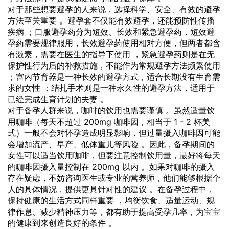
对于那些想要避孕的人来说，选择科学、安全、有效的避孕
方法至关重要 。避孕套不仅能有效避孕，还能预防性传播
疾病 ；口服避孕药分为短效、长效和紧急避孕药，短效避
孕药需要规律服用，长效避孕药使用相对方便，但两者都含
有激素，需要在医生的指导下使用 ，紧急避孕药则是在无
保护性行为后的补救措施，不能作为常规避孕方法频繁使用
；宫内节育器是一种长效的避孕方式，适合长期没有生育需
求的女性 ；结扎手术则是一种永久性的避孕方法，适用于
已经完成生育计划的夫妻 。
对于备孕人群来说，咖啡的饮用也需要谨慎 。虽然适量饮
用咖啡（每天不超过 200mg 咖啡因，相当于 1 - 2 杯美
式）一般不会对怀孕造成明显影响，但过量摄入咖啡因可能
会增加流产、早产、低体重儿等风险 。因此，备孕期间的
女性可以适当饮用咖啡，但要注意控制饮用量，最好将每天
的咖啡因摄入量控制在 200mg 以内 。如果对咖啡的摄入
存在疑虑，不妨咨询医生或专业的营养师，他们能够根据个
人的具体情况，提供更具针对性的建议 。在备孕过程中，
保持健康的生活方式同样重要 ，均衡饮食、适量运动、规
律作息、减少精神压力等，都有助于提高受孕几率，为宝宝
的健康到来创造良好的条件 。