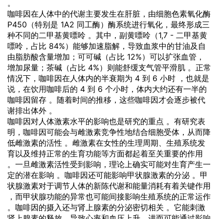
。
咖啡因在人体中的代谢主要发生在肝脏，由细胞色素氧化酶
P450（特别是 1A2 同工酶）酶系统进行氧化，最终形成三
种不同的二甲基黄嘌呤 。其中，副黄嘌呤（1,7 - 二甲基黄
嘌呤，占比 84%）能够加速脂解，导致血浆中的甘油及自
由脂肪酸含量增加；可可碱（占比 12%）可以扩张血管，
增加尿量；茶碱（占比 4%）则能舒缓支气管平滑肌 。正常
情况下，咖啡因在人体内的半衰期为 4 到 6 小时 ，也就是
说，在
饮用
咖啡后的 4 到 6 个小时，体内大约还有一半的
咖啡因留存 。随着时间的推移，这些咖啡因才会逐步被代
谢排出体外 。
咖啡因对人体激素水平的影响也是研究的重点 。有研究表
明，咖啡因可能会与雌激素竞争性地结合细胞受体，从而降
低雌激素的活性 。雌激素在女性的生理周期、生殖系统发
育以及维持正常的生育功能等方面都起着至关重要的作用
。一旦雌激素活性受到影响，理论上确实可能对生育产生一
定的潜在影响 。咖啡因还可能影响甲状腺激素的分泌 。甲
状腺激素对于调节人体的新陈代谢和能量消耗有着关键作用
，而甲状腺功能的异常也可能间接影响生殖系统的正常运作
。咖啡因的摄入还与肾上腺素的分泌密切相关 。它能刺激
肾上腺素的释放，导致心率和血压上升，进而可能通过影响