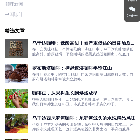
咖啡新闻
中国咖啡
公众号
精选文章
乌干达咖啡：低酸高甜！被严重低估的日常治愈口
粮豆
在一众风味张扬、个性浓烈的非洲咖啡中，乌干达咖啡凭借低
酸高甜、醇厚丝滑、平衡耐喝的温柔质感脱颖而出，彻底打破
了大众对非洲咖啡“酸涩浓烈、刺激性强”的刻板印象。
罗布斯塔咖啡：撑起速溶咖啡半壁江山
在咖啡赛道中，阿拉比卡咖啡向来凭借细腻口感圈粉无数，而
罗布斯塔咖啡常常被大众忽略。
咖啡豆，从果树生长到烘焙成型
很多人喝咖啡多年，却始终以为咖啡豆是一种天然豆类。其实
我们日常冲泡的咖啡豆，本质是咖啡树果实的种子。
乌干达西尼罗河咖啡：尼罗河源头的水洗精品风味
坐落于尼罗河源头的火山高地，依托得天独厚的自然水土、纯
净的水洗处理工艺，这片远离喧嚣的非洲土地，孕育出兼具干
净果酸、白葡萄清甜的优质咖啡豆。