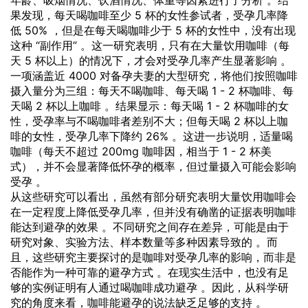
果发现，每天喝咖啡至少 5 杯的女性参试者，受孕几率降
低 50% ，但是在每天喝咖啡少于 5 杯的女性中，没有出现
这种 “副作用” 。这一研究表明，只有在大量饮用咖啡（每
天 5 杯以上）的情况下，才会对受孕几率产生显著影响 。
一项涵盖近 4000 对备孕夫妻的大型研究，将他们按照咖啡
摄入量分为三组：每天不喝咖啡、每天喝 1 - 2 杯咖啡、每
天喝 2 杯以上咖啡 。结果显示：每天喝 1 - 2 杯咖啡的女
性，受孕率与不喝咖啡者差别不大；但每天喝 2 杯以上咖
啡的女性，受孕几率下降约 26% 。这进一步说明，适量喝
咖啡（每天不超过 200mg 咖啡因，相当于 1 - 2 杯美
式），并不会显著降低怀孕的概率，但过量摄入可能会影响
受孕 。
从这些研究可以看出，虽然有部分研究表明大量饮用咖啡会
在一定程度上降低受孕几率，但并没有确凿的证据表明咖啡
能达到避孕的效果 。不同研究之间存在差异，可能是由于
研究对象、实验方法、样本数量等多种因素导致的 。而
且，这些研究主要探讨的是咖啡对受孕几率的影响，而非是
否能作为一种可靠的避孕方式 。在现实生活中，也没有足
够的实例证明有人通过喝咖啡成功避孕 。因此，从科学研
究的角度来看，咖啡能避孕的说法缺乏足够的支持 。