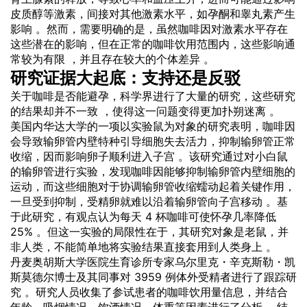
皮质醇等激素，间接对其他激素水平，如孕酮和睾丸素产生
影响 。然而，需要明确的是，虽然咖啡因对激素水平存在
这些潜在的影响，但在正常的咖啡饮用范围内，这些影响通
常较为有限 ，并且存在较大的个体差异 。
研究证据大起底：支持还是反驳
关于咖啡是否能避孕，科学界进行了大量的研究，这些研究
的结果却并不一致 ，使得这一问题变得更加扑朔迷离 。
美国内华达大学的一项以实验鼠为对象的研究表明，咖啡因
会导致输卵管内壁特种引导细胞失去活力，抑制输卵管正常
收缩，因而影响卵子顺利进入子宫 。该研究通过对小白鼠
的输卵管进行实验，发现咖啡因能够抑制输卵管内壁细胞的
运动，而这些细胞对于协调输卵管收缩蠕动起着关键作用，
一旦受到抑制，受精卵就难以沿着输卵管向子宫移动 。基
于此研究，有观点认为每天 4 杯咖啡可使怀孕几率降低
25% 。但这一实验的局限性在于，其研究对象是老鼠，并
非人类，不能简单地将实验结果直接套用到人类身上 。
丹麦奥胡斯大学医院生育诊所专家乌尔里克・辛克斯勒・凯
斯莫德尔博士及其同事对 3959 例体外受精者进行了跟踪研
究 。研究人员收集了参试患者的咖啡饮用量信息，并结合
年龄、吸烟情况、饮酒情况、体重等因素进行了分析 。结