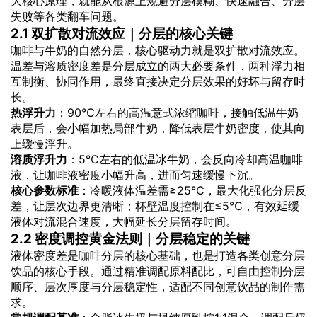
大核心原理，就能从根源上规避分层模糊、快速融合、分层
失败等各类翻车问题。
2.1 双扩散对流效应｜分层的核心关键
咖啡与牛奶的自然分层，核心驱动力就是双扩散对流效应。
温差与溶质密度差是分层成立的两大必要条件，两种浮力相
互制衡、协同作用，最终直接决定分层效果的好坏与留存时
长。
热浮升力
：90℃左右的高温意式浓缩咖啡，接触低温牛奶
表层后，会小幅加热局部牛奶，降低表层牛奶密度，使其向
上缓慢浮升。
溶质浮升力
：5℃左右的低温冰牛奶，会反向冷却高温咖啡
液，让咖啡液密度小幅升高，进而匀速缓慢下沉。
核心参数标准
：冷暖液体温差需≥25℃，最大化强化分层反
差，让层次边界更清晰；杯壁温度控制在≤5℃，有效延缓
液体对流混合速度，大幅延长分层留存时间。
2.2 密度调控黄金法则｜分层稳定的关键
液体密度差是咖啡分层的核心基础，也是打造各类创意分层
饮品的核心手段。通过精准调配原料配比，可自由控制分层
顺序、层次厚度与分层稳定性，适配不同创意饮品的制作需
求。