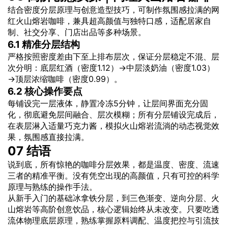
结合密度分层原理与创意造型技巧，可制作氛围感拉满的网
红火山熔岩咖啡，兼具超高颜值与独特口感，适配居家自
制、社交分享、门店出品等多种场景。
6.1 精准分层结构
严格按照密度差由下至上排布层次，保证分层稳定不混、层
次分明：底层红酒（密度1.12）→中层淡奶油（密度1.03）
→顶层浓缩咖啡（密度0.99）。
6.2 核心操作要点
每铺设完一层液体，静置冷冻5分钟，让层间界面充分固
化，彻底避免层间融合、层次模糊；所有分层铺设完成后，
在表层淋入适量巧克力酱，模拟火山熔岩流淌的动态视觉效
果，氛围感直接拉满。
07 结语
说到底，所有惊艳的咖啡分层效果，都是温度、密度、流速
三者的精准平衡。没有凭空出现的高颜值，只有可控的科学
原理与熟练的操作手法。
从新手入门的基础冰拿铁分层，到三色渐变、逆向分层、火
山熔岩等高阶创意饮品，核心逻辑始终从未改变。只要吃透
流体物理底层原理，熟练掌握原料调配、温度把控与引流技