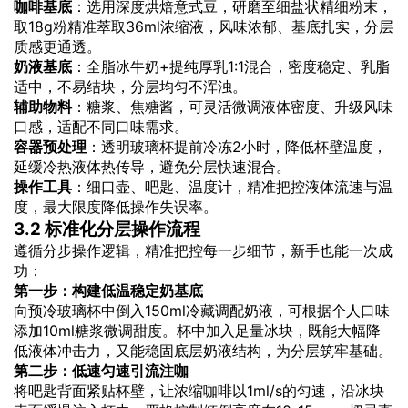
咖啡基底
：选用深度烘焙意式豆，研磨至细盐状精细粉末，
取18g粉精准萃取36ml浓缩液，风味浓郁、基底扎实，分层
质感更通透。
奶液基底
：全脂冰牛奶+提纯厚乳1:1混合，密度稳定、乳脂
适中，不易结块，分层均匀不浑浊。
辅助物料
：糖浆、焦糖酱，可灵活微调液体密度、升级风味
口感，适配不同口味需求。
容器预处理
：透明玻璃杯提前冷冻2小时，降低杯壁温度，
延缓冷热液体热传导，避免分层快速混合。
操作工具
：细口壶、吧匙、温度计，精准把控液体流速与温
度，最大限度降低操作失误率。
3.2 标准化分层操作流程
遵循分步操作逻辑，精准把控每一步细节，新手也能一次成
功：
第一步：构建低温稳定奶基底
向预冷玻璃杯中倒入150ml冷藏调配奶液，可根据个人口味
添加10ml糖浆微调甜度。杯中加入足量冰块，既能大幅降
低液体冲击力，又能稳固底层奶液结构，为分层筑牢基础。
第二步：低速匀速引流注咖
将吧匙背面紧贴杯壁，让浓缩咖啡以1ml/s的匀速，沿冰块