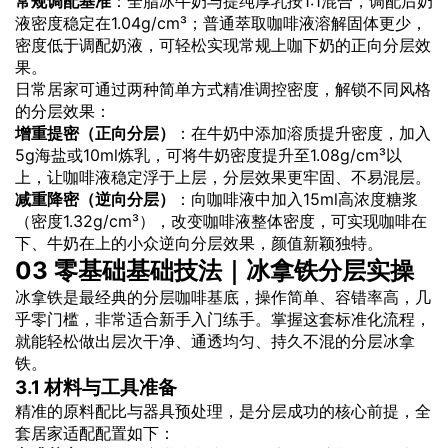
常规调配基准
：全脂冰牛奶与提纯厚乳按1:1混合，调配后奶
液密度稳定在1.04g/cm³；普通萃取咖啡液溶解固体更少，
密度低于调配奶液，可轻松实现常规上咖下奶的正向分层效
果。
日常居家可通过两种简单方式精准调控密度，解锁不同风格
的分层效果：
增重提密（正向分层）
：在牛奶中添加溶质提升密度，加入
5g海盐或10ml炼乳，可将牛奶密度提升至1.08g/cm³以
上，让咖啡液稳定浮于上层，分层效果更牢固、不易混层。
减重降密（逆向分层）
：向咖啡液中加入15ml高浓度糖浆
（密度1.32g/cm³），改变咖啡液整体密度，可实现咖啡在
下、牛奶在上的小众逆向分层效果，颜值新颖独特。
03 零基础基础技法｜冰拿铁分层实操
冰拿铁是最经典的分层咖啡基底，操作简单、容错率高，几
乎零门槛，非常适合新手入门练手。掌握这套标准化流程，
就能轻松做出层次干净、通透均匀、持久不混的分层冰拿
铁。
3.1 材料与工具准备
精准的原料配比与器具预处理，是分层成功的核心前提，全
套居家适配配置如下：