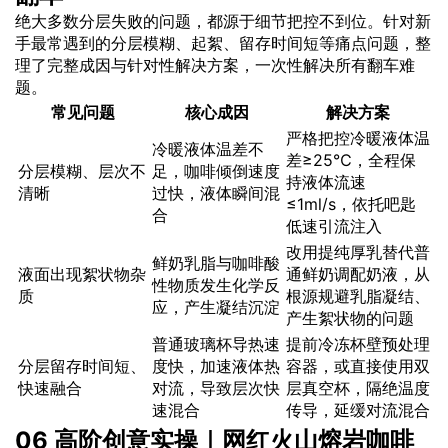
绝大多数分层失败的问题，都源于细节把控不到位。针对新
手最常遇到的分层模糊、起絮、留存时间短等痛点问题，整
理了完整成因与针对性解决方案，一次性解决所有翻车难
题。
常见问题
核心成因
解决方案
严格把控冷暖液体温
冷暖液体温差不
差≥25℃，全程保
分层模糊、层次不
足，咖啡倾倒速度
持液体流速
清晰
过快，液体瞬间混
≤1ml/s，依托吧匙
合
低速引流注入
改用提纯厚乳替代普
鲜奶乳脂与咖啡酸
液面出现絮状物杂
通鲜奶调配奶液，从
性物质发生化学反
质
根源规避乳脂凝结、
应，产生凝结沉淀
产生絮状物的问题
普通玻璃杯导热速
提前冷冻杯壁预处理
分层留存时间短、
度快，加速液体热
容器，或直接使用双
快速融合
对流，导致层次快
层真空杯，隔绝温度
速混合
传导，延缓对流混合
06 高阶创意实操｜网红火山熔岩咖啡