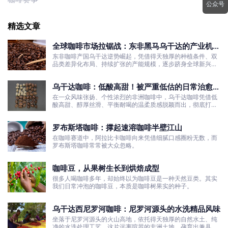
公众号
精选文章
全球咖啡市场拉锯战：东非黑马乌干达的产业机遇
与发展真相
东非咖啡产国乌干达逆势崛起，凭借得天独厚的种植条件、双
品类差异化布局、持续扩张的产能规模，逐步跻身全球新兴咖
啡核心产区行列。
乌干达咖啡：低酸高甜！被严重低估的日常治愈口
粮豆
在一众风味张扬、个性浓烈的非洲咖啡中，乌干达咖啡凭借低
酸高甜、醇厚丝滑、平衡耐喝的温柔质感脱颖而出，彻底打破
了大众对非洲咖啡“酸涩浓烈、刺激性强”的刻板印象。
罗布斯塔咖啡：撑起速溶咖啡半壁江山
在咖啡赛道中，阿拉比卡咖啡向来凭借细腻口感圈粉无数，而
罗布斯塔咖啡常常被大众忽略。
咖啡豆，从果树生长到烘焙成型
很多人喝咖啡多年，却始终以为咖啡豆是一种天然豆类。其实
我们日常冲泡的咖啡豆，本质是咖啡树果实的种子。
乌干达西尼罗河咖啡：尼罗河源头的水洗精品风味
坐落于尼罗河源头的火山高地，依托得天独厚的自然水土、纯
净的水洗处理工艺，这片远离喧嚣的非洲土地，孕育出兼具干