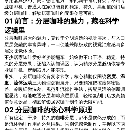
家用器具技巧、高阶创意配方，搭配新手避坑答疑，不用专
业咖啡机，普通人在家也能复刻稳定、持久、高颜值的门店
级分层咖啡，解锁居家咖啡的无限创意可能。
01 前言：分层咖啡的魅力，藏在科学
逻辑里
分层咖啡最大的魅力，莫过于分明通透的视觉层次，与入口
层层交融的丰富风味，一口便能兼顾极致的视觉治愈感与多
层次味觉体验。
不少居家咖啡爱好者屡屡翻车，始终做不出干净、稳定、持
久的分层效果，还陷入认知误区，认为精致分层必须依靠专
业咖啡机、定制器具才能实现。
事实上，分层咖啡没有复杂玄学，核心精髓仅围绕
密度、温
度、流体运动
三大物理逻辑展开。只要精准把控
液体
密度
差、冷暖细微温差、规范引流操作手法，搭配灵活的创新调
配思路，就能吃透分层咖啡底层原理，轻松复刻门店级高颜
值创意饮品，彻底解锁居家咖啡制作的无限可能。
02 分层咖啡的核心科学原理
所有稳定、干净、持久的咖啡分层，都不是偶然形成的，而
是流体物理作用的必然结果。告别凭感觉制作，掌握以下两