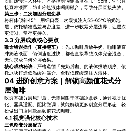
表面缓慢注入杯中。严格控制倾倒高度在10-15cm，切忌直
接直冲液面，防止冷热液体瞬间融合，导致分层直接失效。
第三步：二次加固分层边界
将杯体倾斜45°，用细口壶二次缓慢注入55-65℃的奶泡
层，依托精准温差与密度差，进一步收紧分层边界，让层次
更清晰、留存更持久。
3.3 分层成败核心要点
致命错误操作（直接翻车）
：先加咖啡后放牛奶、咖啡液直
冲奶液液面、倾倒速度过快，都会直接导致液体完全混合，
无法形成任何分层效果。
核心成功秘诀
：严格遵循「先奶后咖」的液体投放顺序、依
托冰块打造低温缓冲媒介、全程低速缓速注入液体。
04 进阶创意方案｜解锁高颜值花式分
层咖啡
吃透基础分层原理后，无需局限于基础冰拿铁，通过视觉优
化、器具适配、配比微调，就能解锁更多创意分层形态，轻
松做出门店同款高颜值花式咖啡。
4.1 视觉强化核心技术
三色渐变分层配方