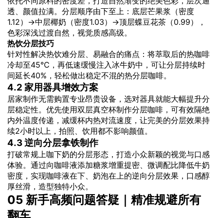
依托不同原料的密度差，打造自然渐变的绝美色彩，层次通
透、颜值拉满。分层顺序由下至上：底层芒果浆（密度
1.12）→中层椰奶（密度1.03）→顶层蝶豆花茶（0.99），
色彩深浅过渡自然，视觉质感高级。
热饮分层技巧
针对性解决热饮难分层、易融合的痛点：将萃取后的热咖啡
冷却至45℃，再低速缓慢注入冰牛奶中，可让分层持续时
间延长40%，轻松做出稳定不混的热分层咖啡。
4.2 家用器具增效方案
居家制作无需购置专业昂贵设备，选对器具就能大幅提升分
层稳定性。优先使用双层真空杯制作分层咖啡，可有效隔绝
内外温度传递，减缓杯内热对流速度，让完美的分层效果持
续2小时以上，拍照、饮用都不影响颜值。
4.3 逆向分层拿铁制作
打破常规上咖下奶的分层形态，打造小众新颖的视觉与口感
体验。通过向咖啡液添加糖浆增重提密、微调配比降低牛奶
密度，实现咖啡液在下、奶泡在上的逆向分层效果，口感醇
厚丝滑，造型独特小众。
05 新手高频问题答疑｜精准规避所有
翻车