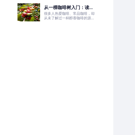
的非洲土地，孕育出兼具干净果
从一棵咖啡树入门：读懂
酸、白葡萄清甜的优质咖啡豆。
咖啡的生长、照料与采收
很多人热爱咖啡、常品咖啡，却
全过程
从未了解过一杯醇香咖啡的源头
——咖啡树的生长奥秘。