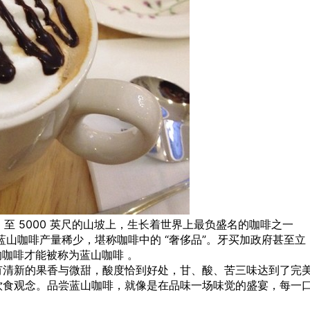
至 5000 英尺的山坡上，
生长
着世界上最负盛名的咖啡之一
蓝山咖啡产量稀少，堪称咖啡中的 “奢侈品”。牙买加政府甚至立
的咖啡才能被称为蓝山咖啡 。
有清新的果香与微甜，酸度恰到好处，甘、酸、苦三味达到了完
饮食观念。品尝蓝山咖啡，就像是在品味一场味觉的盛宴，每一