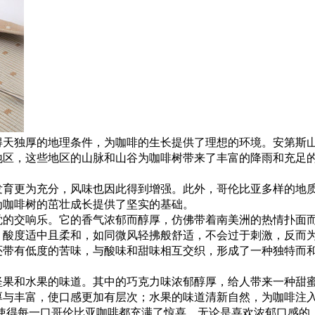
得天独厚的地理条件，为咖啡的生长提供了理想的环境。安第斯
地区，这些地区的山脉和山谷为咖啡树带来了丰富的降雨和充足
发育更为充分，风味也因此得到增强。此外，哥伦比亚多样的地
为咖啡树的茁壮成长提供了坚实的基础。
觉的交响乐。它的香气浓郁而醇厚，仿佛带着南美洲的热情扑面
，酸度适中且柔和，如同微风轻拂般舒适，不会过于刺激，反而
还带有低度的苦味，与酸味和甜味相互交织，形成了一种独特而
坚果和水果的味道。其中的巧克力味浓郁醇厚，给人带来一种甜
厚与丰富，使口感更加有层次；水果的味道清新自然，为咖啡注
使得每一口哥伦比亚咖啡都充满了惊喜，无论是喜欢浓郁口感的