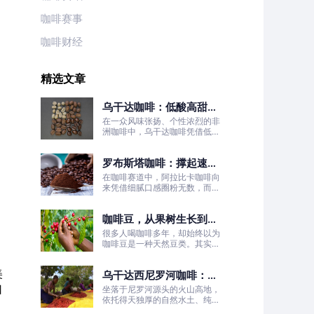
咖啡赛事
咖啡财经
精选文章
乌干达咖啡：低酸高甜！
被严重低估的日常治愈口
在一众风味张扬、个性浓烈的非
粮豆
洲咖啡中，乌干达咖啡凭借低酸
高甜、醇厚丝滑、平衡耐喝的温
柔质感脱颖而出，彻底打破了大
罗布斯塔咖啡：撑起速溶
众对非洲咖啡“酸涩浓烈、刺激
性强”的刻板印象。
咖啡半壁江山
在咖啡赛道中，阿拉比卡咖啡向
来凭借细腻口感圈粉无数，而罗
布斯塔咖啡常常被大众忽略。
咖啡豆，从果树生长到烘
焙成型
很多人喝咖啡多年，却始终以为
咖啡豆是一种天然豆类。其实我
们日常冲泡的咖啡豆，本质是咖
啡树果实的种子。
美
乌干达西尼罗河咖啡：尼
罗河源头的水洗精品风味
口
坐落于尼罗河源头的火山高地，
依托得天独厚的自然水土、纯净
的水洗处理工艺，这片远离喧嚣