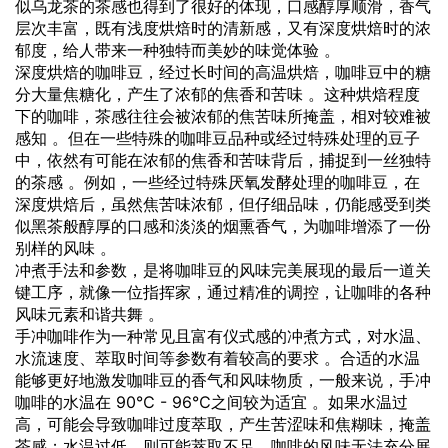
似乌龙茶的茶感也得到了很好的体现，口感醇厚顺滑，香气
层次丰富，既有浅度烘焙时的清新感，又有深度烘焙时的浓
郁度，给人带来一种独特而美妙的味觉体验 。
深度烘焙的咖啡豆，经过长时间的高温烘焙，咖啡豆中的糖
分大量焦糖化，产生了浓郁的焦香和苦味 。这种烘焙程度
下的咖啡，茶感往往会被浓郁的焦苦味所掩盖，相对较难被
感知 。但在一些特殊的咖啡豆品种或经过特殊处理的豆子
中，依然有可能在浓郁的焦香和苦味背后，捕捉到一丝独特
的茶感 。例如，一些经过特殊厌氧发酵处理的咖啡豆，在
深度烘焙后，虽然焦苦味浓郁，但仔细品味，仍能感受到类
似黑茶般醇厚的口感和淡淡的烟熏香气，为咖啡增添了一份
别样的风味 。
冲煮手法和参数，是将咖啡豆的风味完美展现的最后一道关
键工序，就像一位指挥家，通过精准的调控，让咖啡的各种
风味元素和谐共舞 。
手冲咖啡作为一种常见且富有仪式感的冲煮方式，对水温、
水流速度、萃取时间等参数有着较高的要求 。合适的水温
能够更好地激发咖啡豆的香气和风味物质，一般来说，手冲
咖啡的水温在 90℃ - 96℃之间较为适宜 。如果水温过
高，可能会导致咖啡过度萃取，产生苦涩味和焦糊味，掩盖
茶感；水温过低，则可能萃取不足，咖啡的风味无法充分展