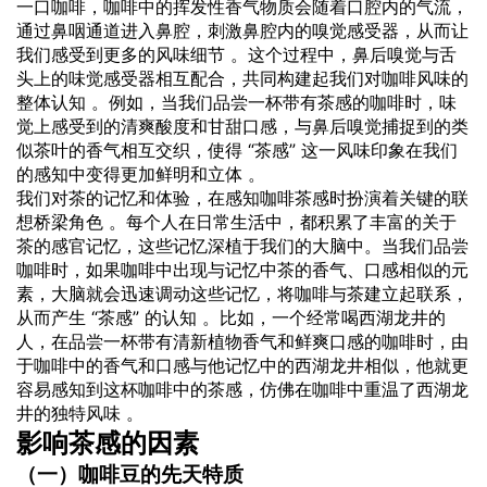
一口咖啡，咖啡中的挥发性香气物质会随着口腔内的气流，
通过鼻咽通道进入鼻腔，刺激鼻腔内的嗅觉感受器，从而让
我们感受到更多的风味细节 。这个过程中，鼻后嗅觉与舌
头上的味觉感受器相互配合，共同构建起我们对咖啡风味的
整体认知 。例如，当我们品尝一杯带有茶感的咖啡时，味
觉上感受到的清爽酸度和甘甜口感，与鼻后嗅觉捕捉到的类
似茶叶的香气相互交织，使得 “茶感” 这一风味印象在我们
的感知中变得更加鲜明和立体 。
我们对茶的记忆和体验，在感知咖啡茶感时扮演着关键的联
想桥梁角色 。每个人在日常生活中，都积累了丰富的关于
茶的感官记忆，这些记忆深植于我们的大脑中。当我们品尝
咖啡时，如果咖啡中出现与记忆中茶的香气、口感相似的元
素，大脑就会迅速调动这些记忆，将咖啡与茶建立起联系，
从而产生 “茶感” 的认知 。比如，一个经常喝西湖龙井的
人，在品尝一杯带有清新植物香气和鲜爽口感的咖啡时，由
于咖啡中的香气和口感与他记忆中的西湖龙井相似，他就更
容易感知到这杯咖啡中的茶感，仿佛在咖啡中重温了西湖龙
井的独特风味 。
影响茶感的因素
（一）咖啡豆的先天特质