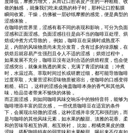
度降低，摩擦力增大，从而让口腔表皮产生的一种粗糙、收
敛的触感 ，就像我们吃未成熟的柿子时，那种让口腔黏膜
瞬间收紧、干燥，仿佛被一层砂纸摩擦的感觉，便是典型的
涩感体验 。
在咖啡的世界里，涩感有着不同的表现和影响，可分为负面
涩感和正面涩感。负面涩感往往是由不当的咖啡豆处理、烘
焙或冲煮方式导致的 。例如，咖啡豆在采摘时成熟度不
足，内部的风味物质尚未充分发育，含有过多的绿原酸，在
烘焙后就容易产生强烈且令人不适的涩感 ；烘焙过程中，
如果发展不充分，咖啡豆没有达到合适的烘焙程度，也会使
涩感突出，就像未熟透的果实，充满了青涩的味道 ；冲煮
时，水温过高、萃取时间过长或研磨过细，都可能导致咖啡
过度萃取，大量苦涩和涩味物质被溶出，使咖啡的口感变得
粗糙、碍口 ，这样的涩感会掩盖咖啡本身的香气和其他风
味，给品尝者带来不愉快的体验 。
而正面涩感，则如同咖啡风味交响乐中的独特音符，能够为
咖啡增添丰富的层次感 。一些优质咖啡豆在适宜的条件
下，会展现出轻微的涩感，这种涩感并非突兀和强烈的，而
是与咖啡的其他风味元素，如水果的酸甜、淡雅的花香、柔
和的苦味等相互协调、相互映衬 。比如，柑橘类果皮的微
涩味，搭配咖啡特有的弱苦味和水果酸甜，喝起来不仅有如