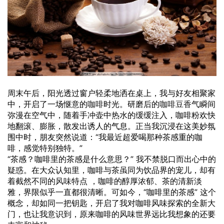
周末午后，阳光透过窗户轻柔地洒在桌上，我与好友相聚家
中，开启了一场惬意的
咖啡
时光。研磨后的
咖啡豆
香气
瞬间
弥漫在空气中，随着手冲壶中热水的缓缓注入，咖啡粉欢快
地翻滚、膨胀，散发出诱人的气息。正当我沉浸在这美妙氛
围中时，朋友突然说道：“我最近超爱喝那种茶感重的咖
啡，感觉特别独特。”
“茶感？咖啡里的茶感是什么意思？” 我不禁脱口而出心中的
疑惑。在大众认知里，咖啡与茶虽同为饮品界的宠儿，却有
着截然不同的
风味
特点 ，咖啡的醇厚浓郁、茶的清新淡
雅，界限似乎一直都很清晰。可如今，“咖啡里的茶感” 这个
概念，却如同一把钥匙，开启了我对咖啡风味探索的全新大
门，也让我意识到，原来咖啡的风味世界远比我想象的还要