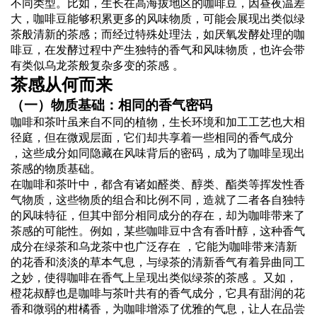
不同类型。比如，生长在高海拔地区的咖啡豆，因昼夜温差
大，咖啡豆能够积累更多的风味物质，可能会展现出类似绿
茶般清新的茶感；而经过特殊处理法，如厌氧发酵处理的咖
啡豆，在发酵过程中产生独特的香气和风味物质，也许会带
有类似乌龙茶般复杂多变的茶感 。
茶感从何而来
（一）物质基础：相同的香气密码
咖啡和茶叶虽来自不同的植物，生长环境和加工工艺也大相
径庭，但在微观层面，它们却共享着一些相同的香气成分
，这些成分如同隐藏在风味背后的密码，成为了咖啡呈现出
茶感的物质基础。
在咖啡和茶叶中，都含有诸如醛类、醇类、酯类等挥发性香
气物质，这些物质的组合和比例不同，造就了二者各自独特
的风味特征，但其中部分相同成分的存在，却为咖啡带来了
茶感的可能性。例如，某些咖啡豆中含有香叶醇，这种香气
成分在绿茶和乌龙茶中也广泛存在 ，它能为咖啡带来清新
的花香和淡淡的草本气息，与绿茶的清新香气有着异曲同工
之妙，使得咖啡在香气上呈现出类似绿茶的茶感 。又如，
橙花叔醇也是咖啡与茶叶共有的香气成分，它具有甜润的花
香和微弱的柑橘香，为咖啡增添了优雅的气息，让人在品尝