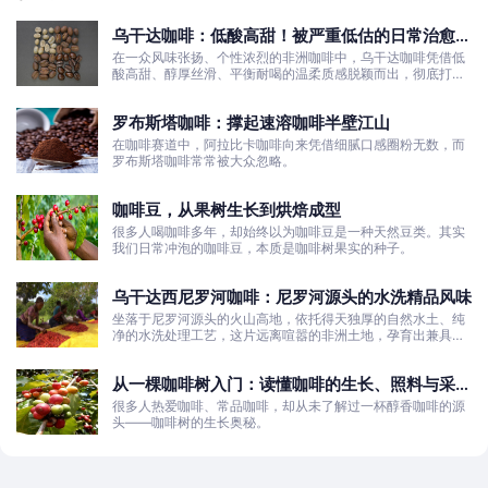
乌干达咖啡：低酸高甜！被严重低估的日常治愈口
粮豆
在一众风味张扬、个性浓烈的非洲咖啡中，乌干达咖啡凭借低
酸高甜、醇厚丝滑、平衡耐喝的温柔质感脱颖而出，彻底打破
了大众对非洲咖啡“酸涩浓烈、刺激性强”的刻板印象。
罗布斯塔咖啡：撑起速溶咖啡半壁江山
在咖啡赛道中，阿拉比卡咖啡向来凭借细腻口感圈粉无数，而
罗布斯塔咖啡常常被大众忽略。
咖啡豆，从果树生长到烘焙成型
很多人喝咖啡多年，却始终以为咖啡豆是一种天然豆类。其实
我们日常冲泡的咖啡豆，本质是咖啡树果实的种子。
乌干达西尼罗河咖啡：尼罗河源头的水洗精品风味
坐落于尼罗河源头的火山高地，依托得天独厚的自然水土、纯
净的水洗处理工艺，这片远离喧嚣的非洲土地，孕育出兼具干
净果酸、白葡萄清甜的优质咖啡豆。
从一棵咖啡树入门：读懂咖啡的生长、照料与采收
全过程
很多人热爱咖啡、常品咖啡，却从未了解过一杯醇香咖啡的源
头——咖啡树的生长奥秘。