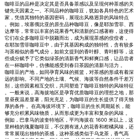
咖啡豆的品种是决定其是否具备茶感以及呈现何种茶感的关
键先天因素之一。不同品种的咖啡豆，犹如各具特色的艺术
家，凭借其独特的基因密码，展现出风格迥异的风味特点
。例如，埃塞俄比亚的原生品种咖啡豆，像是耶加雪菲、西
达摩等，常常以丰富的花果香气和清新的口感著称，这使得
它们在众多咖啡豆中脱颖而出，成为展现茶感的佼佼者 。
在耶加雪菲咖啡豆中，由于其基因构成的独特性，含有较多
与茶相似的香气成分，如前文提到的香叶醇、青叶醇等，这
些成分赋予了它类似绿茶的清新香气和鲜爽口感，让品尝者
在一杯咖啡中，仿佛能感受到春日茶园的清新与活力 。
咖啡豆的产地，如同孕育风味的摇篮，对茶感的形成有着深
远的影响。不同产地的土壤、气候、海拔等自然条件千差万
别，这些因素相互交织，共同塑造了咖啡豆独特的风味特征
。一般来说，高海拔地区是孕育优质咖啡豆的理想之地，那
里昼夜温差显著，阳光充足，为咖啡豆的生长提供了得天独
厚的条件 。在高海拔环境下，咖啡豆的生长周期延长，能
够充分积累风味物质，从而形成更为丰富和复杂的风味 。
例如，巴拿马的波奎特地区，平均海拔在 1600 米以上，这
里种植的瑰夏咖啡豆，不仅拥有迷人的花香和柑橘风味，还
常常展现出独特的茶感，这种茶感类似于乌龙茶，香气高