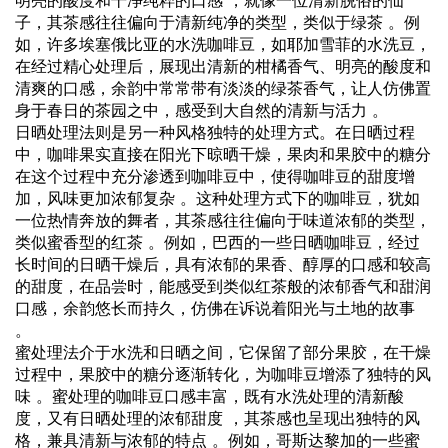
明亮的酸度和干净纯粹的口感 ，就像一位清新脱俗的仙
子，其茶感往往偏向于清新纯净的类型，类似于绿茶 。例
如，许多埃塞俄比亚的水洗咖啡豆，如耶加雪菲的水洗豆，
在经过精心处理后，展现出清新的柑橘香气、明亮的酸度和
清爽的口感，余韵中常常带有淡淡的绿茶香气，让人仿佛置
身于春日的茶园之中，感受到大自然的清新与活力 。
日晒处理法则是另一种风格独特的处理方式。在日晒过程
中，咖啡果实直接在阳光下晾晒干燥，果肉和果胶中的糖分
在这个过程中充分渗透到咖啡豆中，使得咖啡豆的甜度增
加，风味更加浓郁复杂 。这种处理方式下的咖啡豆，犹如
一位热情奔放的舞者，其茶感往往偏向于味道浓郁的类型，
类似蜜香型的红茶 。例如，巴西的一些日晒咖啡豆，经过
长时间的日晒干燥后，具有浓郁的果香、醇厚的口感和较高
的甜度，在品尝时，能感受到类似红茶般的浓郁香气和甜润
口感，余韵悠长而持久，仿佛在诉说着阳光与土地的故事
。
蜜处理法介于水洗和日晒之间，它保留了部分果胶，在干燥
过程中，果胶中的糖分逐渐转化，为咖啡豆增添了独特的风
味 。蜜处理的咖啡豆口感丰富，既有水洗处理的清新酸
度，又有日晒处理的浓郁甜度 ，其茶感也呈现出独特的风
格，兼具清新与浓郁的特点 。例如，哥斯达黎加的一些蜜