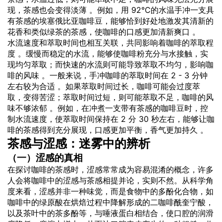
现，茶感也会变得淡薄 。例如，用 92℃的水温手冲一支具
有茶感的埃塞俄比亚咖啡豆，能够恰到好处地激发其清新的
花香和类似绿茶的茶感，使咖啡的口感更加清新爽口 。
水流速度和萃取时间也相互关联，共同影响着咖啡的萃取程
度 。缓慢而稳定的水流，能够使咖啡粉充分与水接触，实
现均匀萃取；而快速的水流则可能导致萃取不均匀，影响咖
啡的风味 。一般来说，手冲咖啡的萃取时间在 2 - 3 分钟
左右较为合适 。如果萃取时间过长，咖啡可能会过度萃
取，变得苦涩；萃取时间过短，则可能萃取不足，咖啡的风
味不够浓郁 。例如，在冲煮一支带有茶感的咖啡豆时，控
制水流速度，使萃取时间保持在 2 分 30 秒左右，能够让咖
啡的茶感得到充分展现，口感更加平衡，香气更加持久 。
茶感与涩感：迷雾中的辨析
（一）涩感的真相
在探讨咖啡的茶感时，涩感常常成为容易混淆的概念，许多
人会将咖啡中的涩感与茶感相提并论，实则不然。从科学角
度来看，涩感并非一种味觉，而是食物中的多酚化合物，如
咖啡中的绿原酸在烘焙过程中降解形成的二咖啡酰奎宁酸，
以及茶叶中的茶多酚等，与唾液蛋白相结合，使口腔的润滑