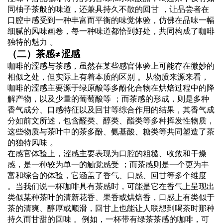
同柚子茶般的味道，还兼具持久不散的回甘 ，让品尝者在
口腔中感受到一种丰富而平衡的味觉体验，仿佛在品味一幅
细腻的风味画卷，每一种味道都恰到好处，共同构成了咖啡
独特的魅力 。
（二）茶感≠涩感
咖啡的涩感与茶感，虽然在某些感官体验上可能存在微妙的
相似之处，但实际上有着本质的区别 。从物质来源来看，
咖啡的涩感主要源于绿原酸等多酚化合物在烘焙过程中的降
解产物，以及少量的葡萄酸等 ；而茶感的形成，则是多种
香气成分、口感特征以及回甘等综合作用的结果，其香气成
分如前文所述，包含醛类、醇类、酯类等多种挥发性物质，
这些物质与茶叶中的茶多酚、氨基酸、糖类等共同塑造了茶
的独特风味 。
在感官体验上，涩感主要表现为口腔的粗糙、收敛和干燥
感，是一种较为单一的触觉感受 ；而茶感则是一个更为丰
富和综合的体验，它涵盖了香气、口感、回甘等多个维度
。当我们说一杯咖啡具有茶感时，可能是它在香气上呈现出
类似某种茶叶的清新花香、果香或烘焙香，口感上有类似于
茶的清爽、醇厚或顺滑，回甘上也能让人联想到喝茶时那种
持久而甘甜的回味 。例如，一杯带有绿茶茶感的咖啡，可