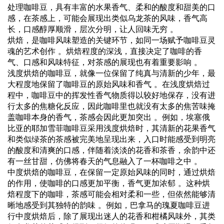
处理咖啡豆，具有丰富的水果香气、柔和的酸度和甜美的口
感，在茶感上，可能会展现出类似乌龙茶的风味，香气高
长，口感醇厚顺滑，层次分明，让人回味无穷 。
烘焙，是咖啡风味塑造的关键环节，如同一场赋予咖啡豆灵
魂的艺术创作 。烘焙程度的深浅，直接决定了咖啡的香
气、口感和风味特征，对茶感的展现也有着重要影响 。
浅度烘焙的咖啡豆，就像一位保留了纯真与清新的少年，最
大程度地保留了咖啡豆的原始风味和香气 。在浅度烘焙过
程中，咖啡豆中的挥发性香气物质得以较好地保存，没有进
行太多的焦糖化反应，因此咖啡里也就没有太多的焦苦味掩
盖咖啡本身的香气，茶感会因此更加突出 。例如，埃塞俄
比亚的耶加雪菲咖啡豆采用浅度烘焙时，其清新的花果香气
和类似绿茶的茶感被完美地呈现出来，入口时能感受到明亮
的酸度和清爽的口感，伴随着淡淡的花香和茶香，余韵中还
有一丝甘甜，仿佛将春天的气息融入了一杯咖啡之中 。
中度烘焙的咖啡豆，在保留一定原始风味的同时，通过烘焙
的作用，使咖啡的口感更加平衡，香气更加浓郁 。这种烘
焙程度下的咖啡，茶感可能会相对柔和一些，但依然能够清
晰地感受到其独特的韵味 。例如，巴拿马的瑰夏咖啡豆进
行中度烘焙后，除了展现出迷人的花香和柑橘风味外，其类