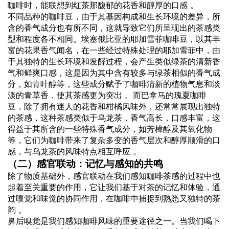
咖啡时，能联想到红茶那馥郁的花香和醇厚的口感 。
不同品种的咖啡豆，由于其基因构成和生长环境的差异，所
含的香气成分也有所不同，这就导致它们所呈现出的茶感类
型和程度各不相同。埃塞俄比亚的耶加雪菲咖啡豆，以其丰
富的花果香气闻名，在一些经过特殊处理的耶加雪菲中，由
于其独特的生长环境和发酵过程，会产生类似绿茶的清新香
气和鲜爽口感，这是因为其中含有较多与绿茶相似的香气成
分，如青叶醇等，这些成分赋予了咖啡清新的植物气息和淡
淡的青草香，使其茶感更为突出 。而巴拿马的瑰夏咖啡
豆，除了拥有迷人的花香和柑橘风味外，还常常展现出独特
的茶感，这种茶感类似于乌龙茶，香气高长，口感丰富，这
得益于其所含的一些特殊香气成分，如芳樟醇及其氧化物
等，它们为咖啡带来了复杂多变的香气层次和醇厚顺滑的口
感，与乌龙茶的风味特点相互呼应 。
（二）感官联动：记忆与感知的共鸣
除了物质基础外，感官联动在我们感知咖啡茶感的过程中也
起着至关重要的作用，它让我们基于对茶的记忆和体验，通
过嗅觉和味觉的协同作用，在咖啡中捕捉到熟悉又独特的茶
韵 。
鼻后嗅觉是我们感知咖啡风味的重要途径之一。当我们喝下