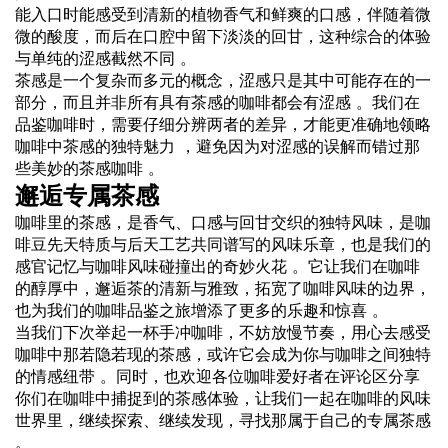
能入口时能感受到清新的植物香气和鲜爽的口感，伴随着微
微的酸度，而后在口腔中留下淡淡的回甘，这种综合的体验
与单纯的涩感截然不同 。
茶感是一个复杂而多元的概念，涩感只是其中可能存在的一
部分，而且并非所有具有茶感的咖啡都会有涩感 。我们在
品鉴咖啡时，需要仔细分辨两者的差异，才能更准确地领略
咖啡中茶感的独特魅力 ，避免因为对涩感的误解而错过那
些美妙的茶感咖啡 。
邂逅专属茶感
咖啡里的茶感，是香气、口感与回甘交织的独特风味，是咖
啡豆先天特质与后天工艺共同谱写的风味乐章，也是我们的
感官记忆与咖啡风味碰撞出的奇妙火花 。它让我们在咖啡
的醇厚中，邂逅茶的清新与雅致，拓宽了咖啡风味的边界，
也为我们的咖啡品鉴之旅增添了更多的乐趣和惊喜 。
当我们下次举起一杯手冲咖啡，不妨放慢节奏，用心去感受
咖啡中那若隐若现的茶感，或许它会成为你与咖啡之间独特
的情感纽带 。同时，也欢迎各位咖啡爱好者在评论区分享
你们在咖啡中捕捉到的茶感体验，让我们一起在咖啡的风味
世界里，继续探索、继续发现，寻找那属于自己的专属茶感
。