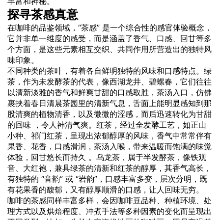
丰富和神秘。
探寻茶感真意
在咖啡的品鉴领域，“茶感” 是一个综合性的感官体验概念，
它并非单一维度的感受，而是涵盖了香气、口感、回甘等多
个方面，是这些元素相互交织、共同作用所营造出的独特风
味印象。
不同种类的茶叶，有着各自鲜明独特的风味和口感特点。绿
茶，作为未发酵茶的代表，像西湖龙井、碧螺春，它们往往
以清新淡雅的香气和鲜爽甘甜的口感取胜，茶汤入口，仿佛
裹挟着春日清晨茶园里的清新气息，舌面上能明显感知到那
股清爽的植物清香，以及微微的涩感，而后迅速转化为甘甜
的回味 ，令人神清气爽。红茶，经过全发酵工艺，如正山
小种、祁门红茶，呈现出浓郁醇厚的风味，香气中常常伴有
果香、花香，口感滑润，茶汤入喉，带来温暖而饱满的味觉
体验，回甘悠长而持久 。乌龙茶，属于半发酵茶，像铁观
音、大红袍，兼具绿茶的清新和红茶的醇厚，其香气高长，
有独特的 “音韵” 或 “岩韵”，口感丰富多变，层次分明，既
有花果香的馥郁，又有醇厚顺滑的口感，让人回味无穷。
咖啡的茶感同样丰富多样，会因咖啡豆品种、种植环境、处
理方式以及烘焙程度、冲煮手法等多种因素的变化而呈现出