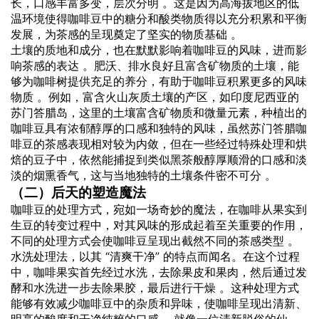
长，口感丰富多变，层次分明 。这是因为高海拔地区的低
温环境使得咖啡豆中的糖分和酸类物质得以充分积累和平衡
发展，为茶感的呈现奠定了坚实的物质基础 。
土壤的质地和成分，也在默默影响着咖啡豆的风味，进而影
响茶感的表达 。肥沃、排水良好且富含矿物质的土壤，能
够为咖啡树提供充足的养分，有助于咖啡豆积累更多的风味
物质 。例如，富含火山灰质土壤的产区，如印度尼西亚的
苏门答腊岛，这里的土壤富含矿物质和微量元素，种植出的
咖啡豆具有浓郁醇厚的口感和独特的风味，虽然苏门答腊咖
啡豆的茶感表现相对较为内敛，但在一些经过特殊处理和烘
焙的豆子中，依然能捕捉到类似黑茶般醇厚顺滑的口感和淡
淡的烟熏香气，这与当地独特的土壤条件密不可分 。
（二）后天的塑造魔法
咖啡豆的处理方式，宛如一场奇妙的魔法，在咖啡从果实到
生豆的转变过程中，对其风味的形成起着至关重要的作用，
不同的处理方式会使咖啡豆呈现出截然不同的茶感类型 。
水洗处理法，以其 “清爽干净” 的特点而闻名。在这个过程
中，咖啡果实首先经过水洗，去除果皮和果肉，然后通过发
酵和水洗进一步去除果胶，最后进行干燥 。这种处理方式
能够有效减少咖啡豆中的杂质和异味，使咖啡呈现出清新、