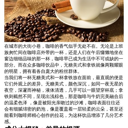
在城市的大街小巷，咖啡的香气似乎无处不在。无论是上班
族匆忙间在咖啡店外带的一杯，还是人们在午后慵懒地坐在
窗边细细品味的那一杯，咖啡早已成为生活中不可或缺的一
部分。而在众多咖啡饮品中，
无糖
美式
和拿铁就像两颗耀眼
的明星，拥有着各自庞大的粉丝群体。
当我们将一杯无糖美式和一杯拿铁放在面前，最直观的便是
它们外观上的差异。无糖美式，颜色深沉，如同一夜无星的
夜空，深邃而神秘，液体清透，几乎可以一眼望穿杯底；拿
铁则截然不同，呈现出浅棕色，那是咖啡与
牛奶
完美融合后
的温柔色泽 ，像是被阳光亲吻过的沙滩，咖啡表面往往还
会有细腻绵密的奶泡，像是覆盖着一层轻柔的云朵，甚至还
能看到咖啡师精心创作的拉花，为这杯饮品增添了几分艺术
感。