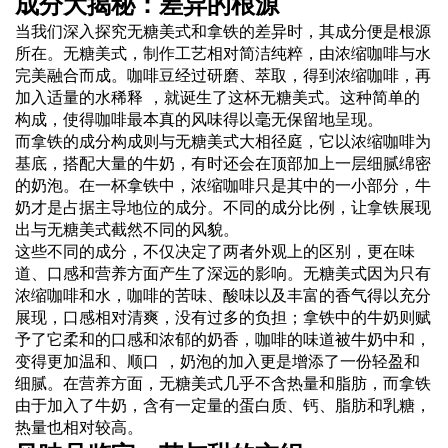
成分大揭秘：差异的根源
当我们深入探究无糖美式和拿铁的差异时，其成分便是根源
所在。无糖美式，
制作
工艺相对简洁纯粹，由浓缩咖啡与水
完美融合而成。咖啡豆经过研磨、萃取，得到浓缩咖啡，再
加入适量的水稀释 ，就诞生了这杯无糖美式。这种简单的
构成，使得咖啡最本真的风味得以毫无保留地呈现。
而拿铁的成分构成则与无糖美式大相径庭，它以浓缩咖啡为
基底，搭配大量的牛奶，有时还会在顶部加上一层细腻绵密
的奶泡。在一杯拿铁中，浓缩咖啡只是其中的一小部分，牛
奶才是占据主导地位的成分。不同的成分比例，让拿铁展现
出与无糖美式截然不同的风貌。
这些不同的成分，不仅决定了两者外观上的区别，更在味
道、口感和营养方面产生了深远的影响。无糖美式因为只有
浓缩咖啡和水，咖啡的苦味、酸味以及丰富的香气得以充分
展现，口感相对清爽，没有过多的负担；拿铁中的牛奶则赋
予了它柔和的口感和浓郁的奶香，咖啡的味道被牛奶中和，
变得更加温和、顺口 ，奶泡的加入更是增添了一份轻盈和
细腻。在营养方面，无糖美式几乎不含热量和脂肪，而拿铁
由于加入了牛奶，含有一定量的蛋白质、钙、脂肪和乳糖，
热量也相对较高。