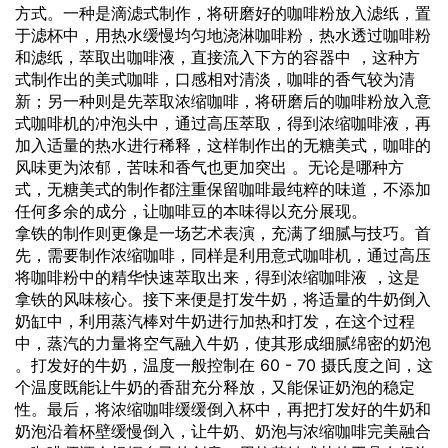
方式。一种是滴滤式制作，将研磨好的咖啡粉放入滤纸，置
于滤杯中，用热水缓慢均匀地浇淋咖啡粉，热水透过咖啡粉
和滤纸，萃取出咖啡液，直接流入下方的容器中 ，这种方
式制作出的美式咖啡，口感相对清淡，咖啡的香气较为清
新；另一种则是先萃取浓缩咖啡，将研磨后的咖啡粉放入意
式咖啡机的冲泡头中，通过高压萃取，得到浓缩咖啡液，再
加入适量的热水进行稀释，这样制作出的无糖美式，咖啡的
风味更为浓郁，苦味和香气也更加突出 。无论是哪种方
式，无糖美式的制作都注重保留咖啡最纯粹的味道，不添加
任何多余的成分，让咖啡豆的本味得以充分展现。
拿铁的制作则更像是一场艺术表演，充满了细腻与技巧。首
先，需要制作浓缩咖啡，同样是利用意式咖啡机，通过高压
将咖啡粉中的精华快速萃取出来，得到浓缩咖啡液 ，这是
拿铁的风味核心。接下来便是打发牛奶，将适量的牛奶倒入
奶缸中，利用蒸汽棒对牛奶进行加热和打发，在这个过程
中，蒸汽的力量将空气融入牛奶，使其形成细腻绵密的奶泡
。打发好的牛奶，温度一般控制在 60 - 70 摄氏度之间，这
个温度既能让牛奶的香甜充分释放，又能保证奶泡的稳定
性。最后，将浓缩咖啡缓缓倒入杯中，再把打发好的牛奶和
奶泡沿着杯壁缓慢倒入，让牛奶、奶泡与浓缩咖啡完美融合