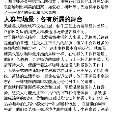
，咖啡师还会根据自己的创意，用拉花针或其他工具在奶泡
表面绘制出精美的图案，如爱心、树叶等，为这杯拿铁增添
了一份独特的美感和艺术氛围。
人群与场景：各有所属的舞台
无糖美式和拿铁不仅在口感、制作工艺上有着明显的差异，
它们所对应的消费人群和适用场景也各有不同。
对于那些追求纯粹、热爱极简生活的人来说，无糖美式往往
是他们的首选。这类人注重生活的品质，但又不喜欢过多的
修饰和繁琐的过程 ，他们追求事物最本真的状态，就像无
糖美式追求咖啡最原始的风味一样。在忙碌的工作日清晨，
他们行色匆匆，走进街边的咖啡店，点上一杯无糖美式，无
需等待太久，便能带着这杯咖啡迅速投入到紧张的工作中
。无糖美式的快速制作过程和纯粹口感，完美契合了他们高
效、简洁的生活节奏，就像在告诉世界，他们不需要多余的
东西，一杯纯粹的咖啡就能满足他们对生活的追求 。
而拿铁则更受那些喜欢柔和口感、享受温馨氛围的人群喜
爱。这类人可能更注重生活中的细节和情感体验 ，拿铁那
细腻绵密的奶泡、柔和的口感以及淡淡的奶香，能让他们在
品尝咖啡的过程中感受到一种温暖和惬意 。在慵懒的周末
午后，他们会选择一家环境优雅的咖啡店，坐在窗边，沐浴