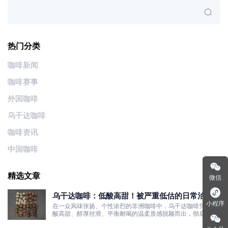
热门分类
咖啡新闻
咖啡赛事
外国咖啡
乌干达咖啡
咖啡资讯
中国咖啡
精选文章
微信
乌干达咖啡：低酸高甜！被严重低估的日常治愈口
小程序
粮豆
在一众风味张扬、个性浓烈的非洲咖啡中，乌干达咖啡凭借低
酸高甜、醇厚丝滑、平衡耐喝的温柔质感脱颖而出，彻底打破
了大众对非洲咖啡“酸涩浓烈、刺激性强”的刻板印象。