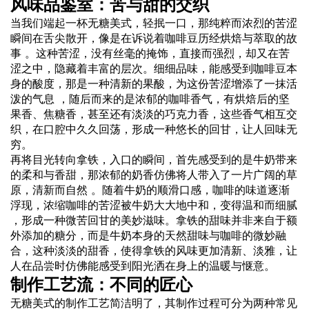
风味品鉴室：苦与甜的交织
当我们端起一杯无糖美式，轻抿一口，那纯粹而浓烈的苦涩
瞬间在舌尖散开，像是在诉说着咖啡豆历经烘焙与萃取的故
事 。这种苦涩，没有丝毫的掩饰，直接而强烈，却又在苦
涩之中，隐藏着丰富的层次。细细品味，能感受到咖啡豆本
身的酸度，那是一种清新的果酸，为这份苦涩增添了一抹活
泼的气息 ，随后而来的是浓郁的咖啡香气，有烘焙后的坚
果香、焦糖香，甚至还有淡淡的巧克力香，这些香气相互交
织，在口腔中久久回荡，形成一种悠长的回甘，让人回味无
穷。
再将目光转向拿铁，入口的瞬间，首先感受到的是牛奶带来
的柔和与香甜，那浓郁的奶香仿佛将人带入了一片广阔的草
原，清新而自然 。随着牛奶的顺滑口感，咖啡的味道逐渐
浮现，浓缩咖啡的苦涩被牛奶大大地中和，变得温和而细腻
，形成一种微苦回甘的美妙滋味。拿铁的甜味并非来自于额
外添加的糖分，而是牛奶本身的天然甜味与咖啡的微妙融
合，这种淡淡的甜香，使得拿铁的风味更加清新、淡雅，让
人在品尝时仿佛能感受到阳光洒在身上的温暖与惬意。
制作工艺流：不同的匠心
无糖美式的制作工艺简洁明了，其制作过程可分为两种常见