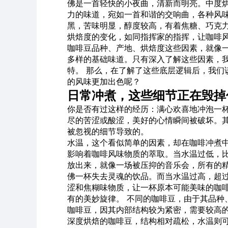
佛是一首轻快的小夜曲，清新而明亮。中度
力的味道，宛如一首和谐的交响曲，各种风
黑，苦味明显，醇度较高，有着焦糖、巧克
烘焙度的变化，如同指挥家的指挥，让咖啡
咖啡豆品种、产地、烘焙度这些因素，就像
多样的基础味道。只有深入了解这些因素，
特。 那么，在了解了这些底层逻辑后，我们
的风味更加出色呢？
日常冲煮，这些细节正在毁掉
你是否有过这样的经历：满心欢喜地冲泡一
尽的苦涩或酸涩，美好的心情瞬间被破坏。
被忽视的细节导致的。
水温，这个看似简单的因素，却在咖啡冲煮
影响着咖啡风味物质的萃取。当水温过低，比
放出来，就像一场被压抑的音乐会，所有的
佛一杯失去灵魂的饮品。而当水温过高，超过
涩和焦糊味物质，让一杯原本可能美味的咖
有的美妙旋律。 不同的咖啡豆，由于其品种
咖啡豆，因其内部结构较为紧密，需要较高的水
深度烘焙的咖啡豆，结构相对疏松，水温则可适