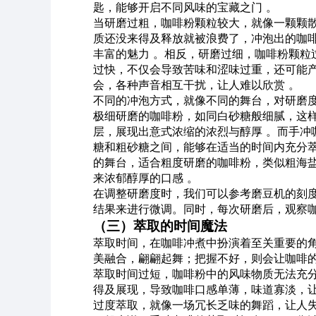
匙，能够开启不同风味的宝藏之门 。
当研磨过粗，咖啡粉颗粒较大，就像一颗颗
质还没来得及释放就被浪费了，冲泡出的咖
丰富的魅力 。相反，研磨过细，咖啡粉颗粒
过快，不仅会导致苦味和涩味过重，还可能
会，各种声音相互干扰，让人难以欣赏 。
不同的冲泡方式，就像不同的舞台，对研磨
极细研磨的咖啡粉，如同白砂糖般细腻，这
层，展现出意式浓缩的浓烈与醇厚 。而手冲
糖和粗砂糖之间，能够在适当的时间内充分萃
的舞台，适合粗度研磨的咖啡粉，类似粗海
来浓郁醇厚的口感 。
在调整研磨度时，我们可以参考磨豆机的刻
结果来进行微调。同时，每次研磨后，观察咖
（三）萃取的时间魔法
萃取时间，在咖啡冲煮中扮演着至关重要的
美融合，翩翩起舞；把握不好，则会让咖啡的
萃取时间过短，咖啡粉中的风味物质无法充
得及展现，导致咖啡口感单薄，味道寡淡，让
过度萃取，就像一场冗长乏味的舞蹈，让人失