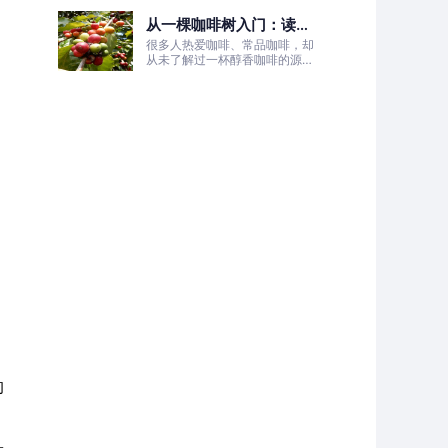
的非洲土地，孕育出兼具干净果
从一棵咖啡树入门：读懂
酸、白葡萄清甜的优质咖啡豆。
咖啡的生长、照料与采收
很多人热爱咖啡、常品咖啡，却
全过程
从未了解过一杯醇香咖啡的源头
——咖啡树的生长奥秘。
的
，