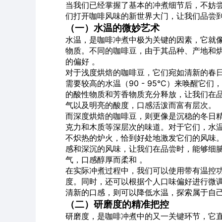
当我们已经掌握了基本的冲煮细节后，不妨
们打开咖啡风味的新世界大门，让我们品尝
（一）水温的微妙艺术
水温，是咖啡冲煮中极为关键的因素，它就
物质。不同的咖啡豆，由于其品种、产地和
的偏好 。
对于浅度烘焙的咖啡豆，它们宛如清新的春
需要较高的水温（90 - 95°C）来唤醒
的酸性物质和芳香物质充分释放，让我们在
气以及明亮的酸度，口感活泼而富有层次。
而深度烘焙的咖啡豆，则更像是沉稳的冬日
克力和木质等深层次的味道。对于它们，水温可
不炽热的炉火，恰到好处地激发它们的风味
感和深沉的风味，让我们在品尝时，能够细
气，口感醇厚而柔和 。
在实际冲煮过程中，我们可以使用带有温控
度。同时，还可以根据个人口味偏好进行微
清新的口感，则可以降低水温，探索属于自己
（二）研磨度的精准把控
研磨度，是咖啡冲煮中的又一关键环节，它