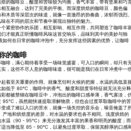
烘焙的咖啡豆，酸度和苦味较为均衡，香气丰富，带有坚果和巧
味相互融合，达到了完美的平衡。而深度烘焙的咖啡豆，颜色偏
力和木质等深层次的味道，就像一首激昂的协奏曲，浓郁而强烈
风味在不同的层次和节奏中展现出独特的魅力。
一个紧密协作的乐团，相互影响、相互作用，共同塑造了咖啡丰
我们才能真正听懂咖啡风味这首交响乐，品味到其中的美妙与独
该如何在日常的咖啡冲泡中，充分发挥这些因素的优势，让咖啡
你的咖啡
杯咖啡，满心期待着享受一场味觉盛宴，可入口的瞬间，却只有
其实，这些不尽人意的咖啡味道，很可能是我们在日常冲煮中一
中起着至关重要的作用。就像烹饪时火候的把握，水温的高低直
如低于 80°C，咖啡中的香气、酸度和甜度等特征就无法充分释
精彩都被禁锢在咖啡豆中，冲泡出的咖啡口感单薄，香气寡淡，
 95°C，虽然能快速提取溶解物质，但也会过度萃取咖啡中的苦
啡变成了难以入口的苦水，就像一场失控的音乐会，噪音掩盖了
、产地和烘焙度的差异，对水温的要求也各不相同。浅度烘焙的
温（90 - 95°C）来充分激发其丰富的果香和明亮的酸度；而
当降低至 85 - 90°C，以避免过度萃取，保留其醇厚的口感