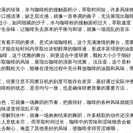
散落的珍珠，水与咖啡粉的接触面积小，萃取时间短，许多风味
啡口感淡薄，缺乏层次感，就像一首单调的曲子，无法展现出咖
过小，如同细腻的沙子，水与咖啡粉的接触面积过大，萃取速度
产生杂味，让咖啡失去原本的平衡与和谐，就像一场混乱的音乐
度有着不同的要求。意式浓缩咖啡机，这个充满激情的舞台，需
样才能在短时间内萃取出浓郁醇厚的咖啡液，形成丰富绵密的油
咖啡，这个优雅的舞台，则更适合中度研磨，颗粒大小介于细砂
取咖啡的风味，展现出咖啡的清新与优雅 。法压壶，这个质朴
盐的颗粒大小，能够在浸泡过程中充分释放咖啡的油脂和风味，
度，但要注意不同磨豆机的刻度可能存在差异，最好通过实际冲
啡粉的状态，是否均匀一致，也是确保研磨质量的重要方法 。
角色，它就像一场舞蹈的节奏，把握得好，咖啡的各种风味就能
味道变得混乱不堪 。
分溶解到水中，就像一场匆匆结束的舞蹈，许多精彩的动作还没
人意犹未尽 。而萃取时间过长，咖啡中的苦味和涩味物质会被
去耐心，掩盖了其他美好的风味，使咖啡变得苦涩难咽 。