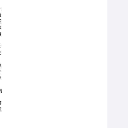
萃
咖
层
啡
与
丰
充
融
溶
啡
为
有
完
？