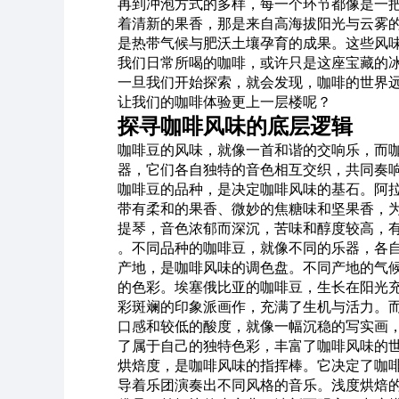
再到冲泡方式的多样，每一个环节都像是一
着清新的果香，那是来自高海拔阳光与云雾
是热带气候与肥沃土壤孕育的成果。这些风
我们日常所喝的咖啡，或许只是这座宝藏的
一旦我们开始探索，就会发现，咖啡的世界远
让我们的咖啡体验更上一层楼呢？
探寻咖啡风味的底层逻辑
咖啡豆的风味，就像一首和谐的交响乐，而
器，它们各自独特的音色相互交织，共同奏
咖啡豆的品种，是决定咖啡风味的基石。阿
带有柔和的果香、微妙的焦糖味和坚果香，
提琴，音色浓郁而深沉，苦味和醇度较高，
。不同品种的咖啡豆，就像不同的乐器，各
产地，是咖啡风味的调色盘。不同产地的气
的色彩。埃塞俄比亚的咖啡豆，生长在阳光
彩斑斓的印象派画作，充满了生机与活力。
口感
和较低的酸度，就像一幅沉稳的写实画
了属于自己的独特色彩，丰富了咖啡风味的
烘焙度，是咖啡风味的指挥棒。它决定了咖
导着乐团演奏出不同风格的音乐。浅度烘焙