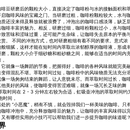
咖啡豆研磨后的颗粒大小，直接决定了咖啡粉与水的接触面积和
开启咖啡风味的宝藏之门。当研磨过粗，咖啡粉颗粒较大，水与
物质还没来得及释放就被浪费了，冲泡出的咖啡口感淡薄，缺乏
出咖啡丰富的魅力。相反，研磨过细，咖啡粉颗粒过小，水与咖
导致苦味和涩味过重，还可能产生杂味，让咖啡失去原本的平衡
赏。 不同的冲泡方式，也对研磨粗细有着不同的要求。意式浓
糖般细腻，这样才能在短时间内萃取出浓郁醇厚的咖啡液，形成
研磨，颗粒大小介于细砂糖和粗砂糖之间，能够在适当的时间内
 。
。它就像一场舞蹈的节奏，把握得好，咖啡的各种风味就能完美
道变得混乱不堪。萃取时间过短，咖啡粉中的风味物质无法充分
就像一场匆匆结束的舞蹈，让人意犹未尽。而萃取时间过长，咖
其他美好的风味，使咖啡变得苦涩难咽，就像一场冗长乏味的舞
取时间在 2 - 3 分钟左右较为合适，虹吸壶冲泡的萃取时间约
浸泡时间 。
处的 “小恶魔”，稍有不慎，就会毁掉我们一杯美味的咖啡。只
的咖啡冲泡中，充分释放咖啡豆的魅力，让咖啡的丰富风味得以
，又有哪些实用的小技巧可以帮助我们进一步提升咖啡的味道呢
界