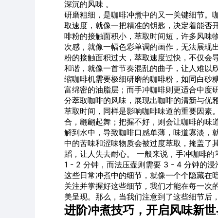
深沉的风味 。
研磨粗细，是咖啡冲煮中的又一关键细节。
取速度，就像一把精准的钥匙，决定着能否
啡粉的接触面积小，萃取
时间
短，许多风味
次感，就像一幅色彩单调的画作，无法展现
粉的接触面积过大，萃取速度过快，不仅会
和谐，就像一首节奏混乱的曲子，让人难以欣
缩咖啡机需要极细研磨的咖啡粉，如同白砂
富绵密的油脂层；而手冲咖啡则更适合中度
分萃取咖啡的风味，展现出咖啡的清新与优雅
萃取时间，同样是影响咖啡味道的重要因素
合，翩翩起舞；把握不好，则会让咖啡的味
解到水中，导致咖啡口感单薄，味道寡淡，
中的苦味和涩味物质会被过度萃取，掩盖了
蹈，让人失去耐心。 一般来说，手冲咖啡的萃
1 - 2 分钟，而法压壶则需要 3 - 4 分钟的
这些日常冲煮中的细节，就像一个个隐藏在暗
关注并掌握好这些细节，我们才能在每一次
美呈现。那么，当我们注意到了这些细节后
进阶冲煮技巧，开启风味新世