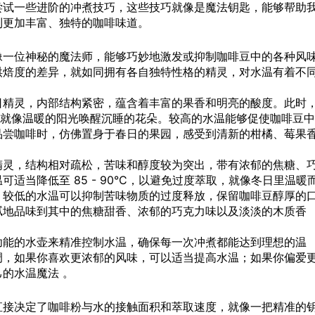
尝试一些进阶的冲煮技巧，这些技巧就像是魔法钥匙，能够帮助
到更加丰富、独特的咖啡味道。
像一位神秘的魔法师，能够巧妙地激发或抑制咖啡豆中的各种风
烘焙度的差异，就如同拥有各自独特性格的精灵，对水温有着不
日精灵，内部结构紧密，蕴含着丰富的果香和明亮的酸度。此时
它们，就像温暖的阳光唤醒沉睡的花朵。较高的水温能够促使咖啡豆中
品尝咖啡时，仿佛置身于春日的果园，感受到清新的柑橘、莓果
精灵，结构相对疏松，苦味和醇度较为突出，带有浓郁的焦糖、
适当降低至 85 - 90°C，以避免过度萃取，就像冬日里温暖
。较低的水温可以抑制苦味物质的过度释放，保留咖啡豆醇厚的
腻地品味到其中的焦糖甜香、浓郁的巧克力味以及淡淡的木质香
功能的水壶来精准控制水温，确保每一次冲煮都能达到理想的温
调，如果你喜欢更浓郁的风味，可以适当提高水温；如果你偏爱
的水温魔法 。
直接决定了咖啡粉与水的接触面积和萃取速度，就像一把精准的