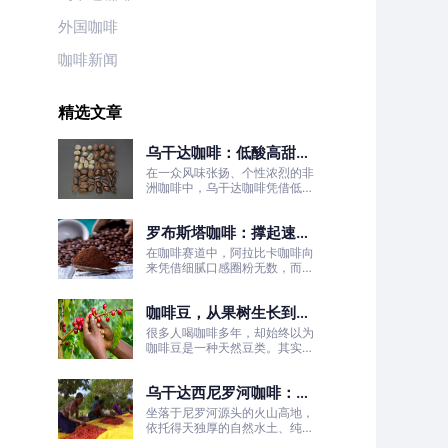
外国咖啡
咖啡新闻
精选文章
乌干达咖啡：低酸高甜！
被严重低估的日常治愈口
在一众风味张扬、个性浓烈的非
粮豆
洲咖啡中，乌干达咖啡凭借低酸
高甜、醇厚丝滑、平衡耐喝的温
柔质感脱颖而出，彻底打破了大
罗布斯塔咖啡：撑起速溶
众对非洲咖啡“酸涩浓烈、刺激
性强”的刻板印象。
咖啡半壁江山
在咖啡赛道中，阿拉比卡咖啡向
来凭借细腻口感圈粉无数，而罗
布斯塔咖啡常常被大众忽略。
咖啡豆，从果树生长到烘
焙成型
很多人喝咖啡多年，却始终以为
咖啡豆是一种天然豆类。其实我
们日常冲泡的咖啡豆，本质是咖
啡树果实的种子。
乌干达西尼罗河咖啡：尼
罗河源头的水洗精品风味
坐落于尼罗河源头的火山高地，
依托得天独厚的自然水土、纯净
的水洗处理工艺，这片远离喧嚣