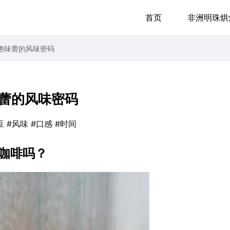
首页
非洲明珠烘
艳味蕾的风味密码
蕾的风味密码
豆
#风味
#口感
#时间
咖啡吗？