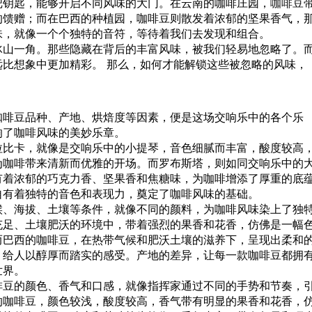
把钥匙，能够开启不同风味的大门。在云南的咖啡庄园，
咖啡豆
的馈赠；而在巴西的种植园，咖啡豆则散发着浓郁的坚果香气，
味，就像一个个独特的音符，等待着我们去发现和组合。
冰山一角。那些隐藏在背后的丰富风味，被我们轻易地忽略了。
比想象中更加精彩。 那么，如何才能解锁这些被忽略的风味，
咖啡豆品种、产地、烘焙度等因素，便是这场交响乐中的各个乐
响了咖啡风味的美妙乐章。
拉比卡，就像是交响乐中的小提琴，音色细腻而丰富，酸度较高
为咖啡带来清新而优雅的开场。而罗布斯塔，则如同交响乐中的
有着浓郁的巧克力香、坚果香和焦糖味，为咖啡增添了厚重的底
自有着独特的音色和表现力，奠定了咖啡风味的基础。
候、海拔、土壤等条件，就像不同的颜料，为咖啡风味染上了独
充足、土壤肥沃的环境中，带着强烈的果香和花香，仿佛是一幅
而巴西的咖啡豆，在热带气候和肥沃土壤的滋养下，呈现出柔和
，给人以醇厚而踏实的感受。产地的差异，让每一款咖啡豆都拥
世界。
啡豆的颜色、香气和口感，就像指挥家通过不同的手势和节奏，
的咖啡豆，颜色较浅，酸度较高，香气带有明显的果香和花香，