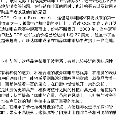
 Development） 。该计划除了持续提升咖啡生产品质以外，还开始关注小农
当地艾滋病等问题。在行销咖啡豆的同时，也让购买者以及饮用
帮助生产者以及他们的家庭。
E，Cup of Excellence），这也是非洲国家有史以来的第一
啡赛事之一，被誉为 “咖啡界的奥斯卡”。通过 COE 竞赛，卢旺
达咖啡在竞赛中脱颖而出，价格不断攀升。2008 年，当年冠
 年卢旺达 COE 冠军豆的价格已经达到 1 磅 37 美元 。这显示了国
度越来越高，卢旺达咖啡逐渐在精品咖啡市场中占据了一席之地
及卡杜艾等，这些品种都属于波旁系，有着比较接近的风味调性
它有着独特的魅力。种植合理的波旁咖啡甜感优异，在甜度的表
的卢旺达咖啡时，能够感受到那浓郁而醇厚的甜感，就像品尝着
，而是伴随着丰富的层次，在口腔中慢慢散开，余韵悠长 。
就是比波旁更加高产，植株与植株之间的种植距离更短，这使得
咖啡树，从而提高了咖啡的产量。虽然在风味上，卡杜拉与波旁
也在卢旺达的咖啡种植中占据了重要的地位 。
优点。它继承了卡杜拉树身低的特点，方便咖啡农进行采摘和管
拂时，果实不易脱落，这就弥补了阿拉比卡咖啡果子相对脆弱的