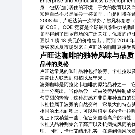
Enterprise and Agribusiness
身，包括他们居住的环境、子女的教育以及
知道自己不只是品尝一杯咖啡，而是间接在
2008 年，卢旺达第一次举办了超凡杯竞赛（CO
届 COE 。COE 竞赛是全球最具影响力的咖
咖啡得到了国际市场的广泛关注，优质的卢旺
豆以 1 磅 18 美元的价格售出，而到 2014
际买家以及市场对来自卢旺达的咖啡豆接受
卢旺达咖啡的独特风味与品质
品种的奥秘
卢旺达常见的咖啡品种包括波旁、卡杜拉以
常常让人联想到柑橘以及坚果 。
波旁咖啡是阿拉比卡咖啡的原始品种之一，
上十分突出。当你品尝一杯由波旁品种制成
勺香甜的蜂蜜，这种甜感并非是那种直白的甜
卡杜拉属于波旁的自然变种，它最大的特点
相同的土地面积上，可以种植更多的卡杜拉
相上下或稍差一些，但它凭借着高产的特性，
卡杜艾品种则集合了高产以及抗病抗风雨的
理。同时，卡杜艾结果扎实，在遇到强风吹