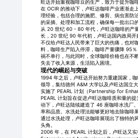
旺达开始重视咖啡豆的生产，致力于提升咖啡
在 OCIR 的推动下，卢旺达咖啡产业逐
理经验，包括合理的施肥、修剪、病虫害防治
的采摘、处理和加工流程，确保每一批出口
从 20 世纪 60 - 80 年代，卢旺达咖
长，20 世纪 90 年代初，卢旺达国内政局
不仅给卢旺达人民带来了巨大的伤痛，也对
料，咖啡生产陷入停滞，咖啡产量骤降 95％
祸不单行，与此同时，全球咖啡价格也在不
失去了收入来源，生活陷入困境。
现代的崛起与突破
1994 年之后，卢旺达开始努力重建国家，
领导，集结德州 A&M 大学以及卢旺达国
实施了 PEARL 计划（Partnership for Enhanci
PEARL 计划旨在促进卢旺达咖啡质和量
动下，卢旺达陆续建造了 46 座咖啡水洗
率和品质。水洗处理法能够更好地去除咖啡果
通过水洗处理，卢旺达咖啡展现出了独特的
头角。
2006 年，在 PEARL 计划之后，卢旺达又实行了 SPR