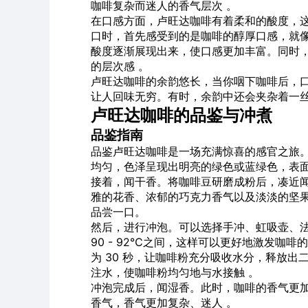
咖啡复杂而迷人的香气层次 。
在口感方面，卢旺达咖啡有着柔和的酸度，
口时，首先感受到的是咖啡的醇厚口感，就
酸度逐渐展现出来，使口感更加丰富。同时
的层次感 。
卢旺达咖啡的余韵悠长，当你咽下咖啡后，
让人回味无穷。有时，余韵中还会夹杂着一丝
卢旺达咖啡的品鉴与冲煮
品鉴指南
品鉴卢旺达咖啡是一场充满惊喜的感官之旅
均匀，色泽呈现出明亮的绿色或蓝绿色，表面
接着，闻干香。将咖啡豆研磨成粉后，凑近
雅的花香、浓郁的巧克力香气以及淡淡的坚果
品尝一口。
然后，进行冲泡。可以选择手冲、虹吸壶、
90 - 92℃之间，这样可以更好地激发咖
为 30 秒，让咖啡粉充分吸收水分，释放
注水，使咖啡粉均匀地与水接触 。
冲泡完成后，闻湿香。此时，咖啡的香气更
香气，香气更加复杂、迷人 。