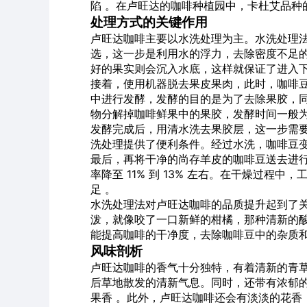
陷 。在卢旺达的咖啡种植园中，卡杜艾品种
处理方式的关键作用
卢旺达咖啡主要以水洗处理为主。水洗处理
选，这一步是利用水的浮力，去除密度不足
好的果实则会沉入水底，这样就保证了进入下
接着，使用机器脱去果皮果肉，此时，咖啡
中进行发酵，发酵的目的是为了去除果胶，
物分解掉咖啡鲜果中的果胶，发酵时间一般为 12 
发酵完成后，用清水洗去果胶层，这一步需
洗处理提供了便利条件。经过水洗，咖啡豆变
最后，再将干净的尚存羊皮的咖啡豆送去进行干
率降至 11% 到 13% 左右。在干燥过
足 。
水洗处理法对卢旺达咖啡的品质提升起到了
泼，就像咬了一口新鲜的柑橘，那种清新的
能提高咖啡的干净度，去除咖啡豆中的杂质和
风味剖析
卢旺达咖啡的香气十分独特，有着清新的青
后草地散发的清新气息。同时，还带有浓郁
果香 。此外，卢旺达咖啡还会有淡淡的花香