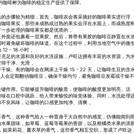
的咖啡树为咖啡的稳定生产提供了保障。
法的步骤较为精细，首先，咖啡农会将采摘好的咖啡果实进行浮
的咖啡果实，那些未成熟或过熟的果实会浮在水面上，而成熟度
一步处理的咖啡果实都是优质的 。
豆外面还包裹着一层果胶。然后，将带有果胶的咖啡豆静置在水
同时避免破坏咖啡的味道。在这个过程中，利用当地空气中的微
- 18 小时 。
要充足的水源和良好的水洗设施，卢旺达拥有丰富的水资源，为
得干净、光滑 。
燥。有的咖啡会在网床上干燥 15 - 22 天，让咖啡生豆的含
程中，工人会定期翻动咖啡豆，确保干燥均匀，避免咖啡豆发霉或干燥
关键作用。它能够提升咖啡的酸质，使咖啡的酸度更加明亮、活
酸味在口腔中跳跃，给人带来愉悦的味觉体验。同时，水洗处理
不良风味，让咖啡的口感更加纯净、清爽 。
草香气，这种香气给人一种置身于大自然中的感觉，仿佛能闻到
的水果甜味，如草莓、蓝莓等莓果的香甜，以及柑橘类水果的清
，如茉莉花、薰衣草的香气，这些香气相互交织，形成了卢旺达