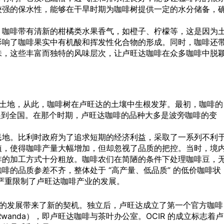
较强的保水性，能够在干旱时期为咖啡树提供一定的水分储备，
。
。咖啡带有清新的柑橘类水果香气，如橙子、柠檬等，这是因为
影响了咖啡果实中有机酸和挥发性化合物的形成。同时，咖啡还
味，这些丰富而独特的风味层次，让卢旺达咖啡在众多咖啡中脱
这片土地，从此，咖啡树在卢旺达的土壤中生根发芽。最初，咖啡的
渐扩展到全国。在那个时期，卢旺达咖啡的品种大多是波旁咖啡的变
民地。比利时政府为了追求短期的经济利益，采取了一系列不利
植，使得咖啡产量大幅增加，但却忽视了品质的把控。当时，境
啡的加工方式十分粗放。咖啡农们在简陋的条件下处理咖啡豆，
啡的品质参差不齐，整体处于 “高产量、低品质” 的低价咖啡状
严重限制了卢旺达咖啡产业的发展。
产业的发展带来了新的契机。独立后，卢旺达成立了第一个官方咖啡
 Thé du Rwanda），即卢旺达咖啡与茶叶办公室。OCIR 的成立标志着卢