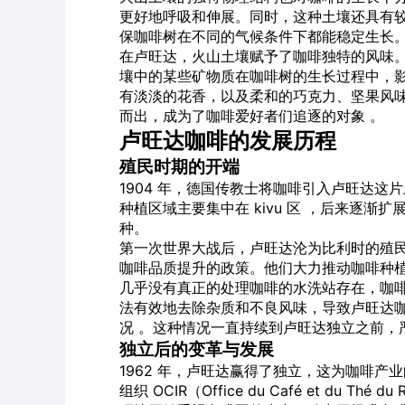
更好地呼吸和伸展。同时，这种土壤还具有
保咖啡树在不同的气候条件下都能稳定生长
在卢旺达，火山土壤赋予了咖啡独特的风味
壤中的某些矿物质在咖啡树的生长过程中，
有淡淡的花香，以及柔和的巧克力、坚果风
而出，成为了咖啡爱好者们追逐的对象 。
卢旺达咖啡的发展历程
殖民时期的开端
1904 年，德国传教士将咖啡引入卢旺达
种植区域主要集中在 kivu 区 ，后来逐
种。
第一次世界大战后，卢旺达沦为比利时的殖
咖啡品质提升的政策。他们大力推动咖啡种
几乎没有真正的处理咖啡的水洗站存在，咖
法有效地去除杂质和不良风味，导致卢旺达咖
况 。这种情况一直持续到卢旺达独立之前，
独立后的变革与发展
1962 年，卢旺达赢得了独立，这为咖啡
组织 OCIR（Office du Café et du