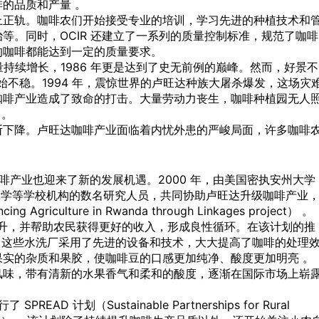
的品质和产量 。
渐走上正轨。咖啡农们开始接受专业的培训，学习先进的种植技术和
等。同时，OCIR 还建立了一系列的质量控制标准，规范了咖啡
的咖啡都能达到一定的质量要求。
啡的产量持续增长，1986 年更是达到了史无前例的巅峰。然而，好景不
开始不稳。1994 年，震惊世界的卢旺达种族大屠杀爆发，这场灾
咖啡产业造成了致命的打击。大量劳动力丧生，咖啡种植园无人
 。
断下降。卢旺达咖啡产业面临着内忧外患的严峻局面，许多咖啡
咖啡产业也迎来了新的发展机遇。2000 年，由美国密执安州大学
立大学等学校机构的数名研究人员，共同协助卢旺达升级咖啡产业
ng Agriculture in Rwanda through Linkages project） 。
的提升，并帮助农民获得更好的收入，形成良性循环。在该计划的推
厂。这些水洗厂采用了先进的设备和技术，大大提高了咖啡的处理
实的杂质和果胶，使咖啡豆的口感更加纯净、酸度更加明亮 。
风味，带有清新的水果香气和柔和的酸度，逐渐在国际市场上崭
EAD 计划（Sustainable Partnerships for Rural