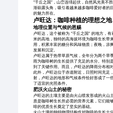
“千丘之国”，山峦连绵起伏，自然风光美不
渐崭露头角，吸引着越来越多咖啡爱好者的目
的魅力所在。
卢旺达：咖啡种植的理想之地
地理位置与气候的恩赐
卢旺达，这个被称为 “千丘之国” 的地方，有着
米的高地，独特的高海拔环境为咖啡生长带
用，积累丰富的糖分和风味物质；夜晚，凉
发展和沉淀。
卢旺达属于热带草原气候，全年分为两个旱季和两
雨为咖啡树的生长提供了充足的水分。特别
到了关键作用。而且，卢旺达的降雨分布相
此外，卢旺达位于赤道附近，日照时间充足
射，卢旺达的地形和气候条件恰好形成了一
了适宜的光照条件。
肥沃火山土的秘密
卢旺达的土壤主要是由火山喷发形成的火山
质是咖啡树生长所必需的营养元素，它们能
啡的优质生长奠定了坚实的基础。
火山土壤的独特物理结构也对咖啡的生长十