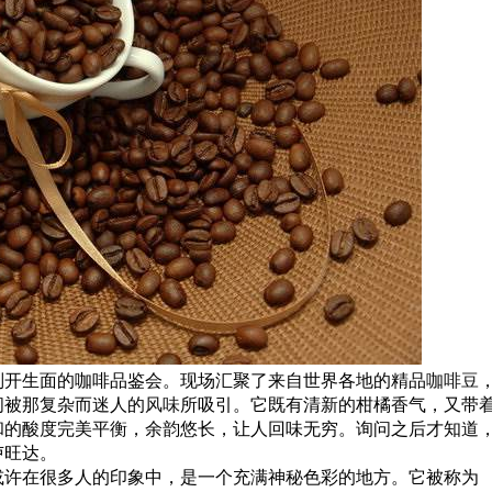
别开生面的咖啡品鉴会。现场汇聚了来自世界各地的精品
咖啡豆
间被那复杂而迷人的
风味
所吸引。它既有清新的柑橘香气，又带
和的酸度完美平衡，余韵悠长，让人回味无穷。询问之后才知道
卢旺达。
或许在很多人的印象中，是一个充满神秘色彩的地方。它被称为