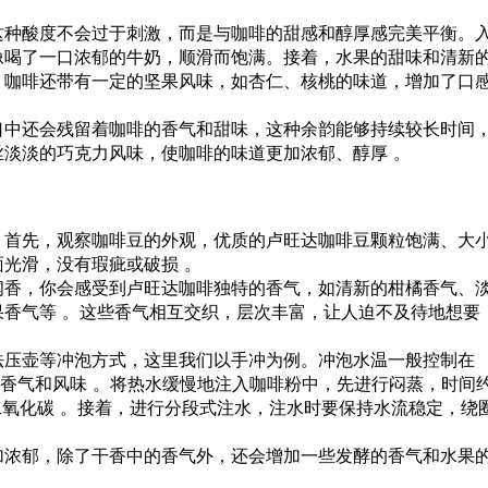
这种酸度不会过于刺激，而是与咖啡的甜感和醇厚感完美平衡。
像喝了一口浓郁的牛奶，顺滑而饱满。接着，水果的甜味和清新
，咖啡还带有一定的坚果风味，如杏仁、核桃的味道，增加了口
口中还会残留着咖啡的香气和甜味，这种余韵能够持续较长时间
淡淡的巧克力风味，使咖啡的味道更加浓郁、醇厚 。
。首先，观察咖啡豆的外观，优质的卢旺达咖啡豆颗粒饱满、大
光滑，没有瑕疵或破损 。
闻香，你会感受到卢旺达咖啡独特的香气，如清新的柑橘香气、
香气等 。这些香气相互交织，层次丰富，让人迫不及待地想要
法压壶等冲泡方式，这里我们以手冲为例。冲泡水温一般控制在
啡的香气和风味 。将热水缓慢地注入咖啡粉中，先进行闷蒸，时间
出二氧化碳 。接着，进行分段式注水，注水时要保持水流稳定，绕
加浓郁，除了干香中的香气外，还会增加一些发酵的香气和水果