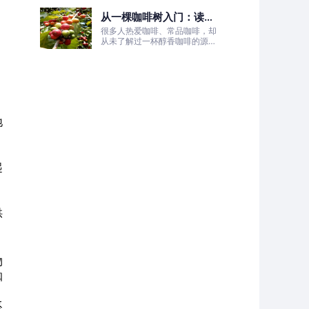
的非洲土地，孕育出兼具干净果
从一棵咖啡树入门：读懂
酸、白葡萄清甜的优质咖啡豆。
咖啡的生长、照料与采收
很多人热爱咖啡、常品咖啡，却
全过程
从未了解过一杯醇香咖啡的源头
——咖啡树的生长奥秘。
地
起
供
物
咖
系