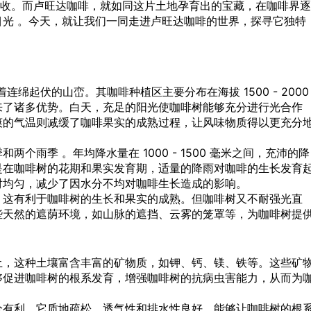
胜收。而卢旺达咖啡，就如同这片土地孕育出的宝藏，在咖啡界逐
光 。今天，就让我们一同走进卢旺达咖啡的世界，探寻它独特
连绵起伏的山峦。其咖啡种植区主要分布在海拔 1500 - 2000
来了诸多优势。白天，充足的阳光使咖啡树能够充分进行光合作
爽的气温则减缓了咖啡果实的成熟过程，让风味物质得以更充分
个雨季 。年均降水量在 1000 - 1500 毫米之间，充沛的降
是在咖啡树的花期和果实发育期，适量的降雨对咖啡的生长发育
对均匀，减少了因水分不均对咖啡生长造成的影响。
，这有利于咖啡树的生长和果实的成熟。但咖啡树又不耐强光直
些天然的遮荫环境，如山脉的遮挡、云雾的笼罩等，为咖啡树提
土，这种土壤富含丰富的矿物质，如钾、钙、镁、铁等。这些矿
够促进咖啡树的根系发育，增强咖啡树的抗病虫害能力，从而为
分有利。它质地疏松，透气性和排水性良好，能够让咖啡树的根