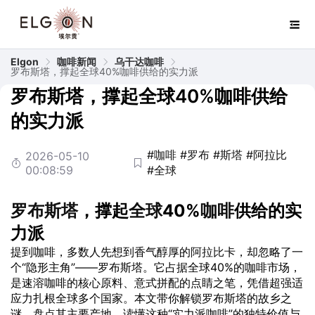
Elgon
咖啡新闻
乌干达咖啡
罗布斯塔，撑起全球40%咖啡供给的实力派
罗布斯塔，撑起全球40%咖啡供给
的实力派
#咖啡
#罗布
#斯塔
#阿拉比
2026-05-10
00:08:59
#全球
罗布
斯塔
，撑起
全球
40%
咖啡
供给的实
力派
提到咖啡，多数人先想到香气醇厚的
阿拉比
卡，却忽略了一
个“隐形主角”——罗布斯塔。它占据全球40%的咖啡市场，
是速溶咖啡的核心原料、意式拼配的点睛之笔，凭借超强适
应力扎根全球多个国家。本文带你解锁罗布斯塔的故乡之
谜，盘点其主要产地，读懂这种“实力派咖啡”的独特价值与