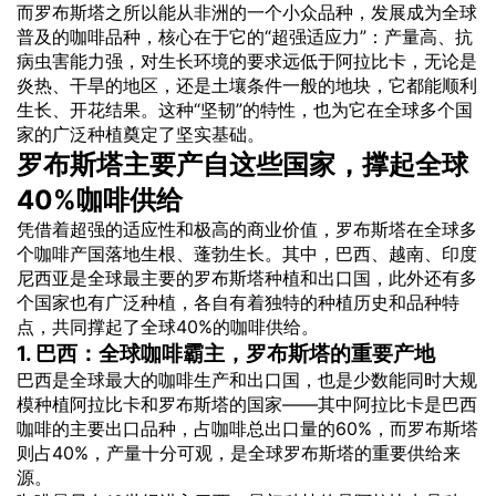
而罗布斯塔之所以能从非洲的一个小众品种，发展成为全球
普及的咖啡品种，核心在于它的“超强适应力”：产量高、抗
病虫害能力强，对生长环境的要求远低于阿拉比卡，无论是
炎热、干旱的地区，还是土壤条件一般的地块，它都能顺利
生长、开花结果。这种“坚韧”的特性，也为它在全球多个国
家的广泛种植奠定了坚实基础。
罗布斯塔主要产自这些国家，撑起全球
40%咖啡供给
凭借着超强的适应性和极高的商业价值，罗布斯塔在全球多
个咖啡产国落地生根、蓬勃生长。其中，巴西、越南、印度
尼西亚是全球最主要的罗布斯塔种植和出口国，此外还有多
个国家也有广泛种植，各自有着独特的种植历史和品种特
点，共同撑起了全球40%的咖啡供给。
1. 巴西：全球咖啡霸主，罗布斯塔的重要产地
巴西是全球最大的咖啡生产和出口国，也是少数能同时大规
模种植阿拉比卡和罗布斯塔的国家——其中阿拉比卡是巴西
咖啡的主要出口品种，占咖啡总出口量的60%，而罗布斯塔
则占40%，产量十分可观，是全球罗布斯塔的重要供给来
源。