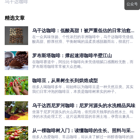
乌干达咖啡
公众号
精选文章
乌干达咖啡：低酸高甜！被严重低估的日常治愈口
粮豆
在一众风味张扬、个性浓烈的非洲咖啡中，乌干达咖啡凭借低
酸高甜、醇厚丝滑、平衡耐喝的温柔质感脱颖而出，彻底打破
了大众对非洲咖啡“酸涩浓烈、刺激性强”的刻板印象。
罗布斯塔咖啡：撑起速溶咖啡半壁江山
在咖啡赛道中，阿拉比卡咖啡向来凭借细腻口感圈粉无数，而
罗布斯塔咖啡常常被大众忽略。
咖啡豆，从果树生长到烘焙成型
很多人喝咖啡多年，却始终以为咖啡豆是一种天然豆类。其实
我们日常冲泡的咖啡豆，本质是咖啡树果实的种子。
乌干达西尼罗河咖啡：尼罗河源头的水洗精品风味
坐落于尼罗河源头的火山高地，依托得天独厚的自然水土、纯
净的水洗处理工艺，这片远离喧嚣的非洲土地，孕育出兼具干
净果酸、白葡萄清甜的优质咖啡豆。
从一棵咖啡树入门：读懂咖啡的生长、照料与采收
全过程
很多人热爱咖啡、常品咖啡，却从未了解过一杯醇香咖啡的源