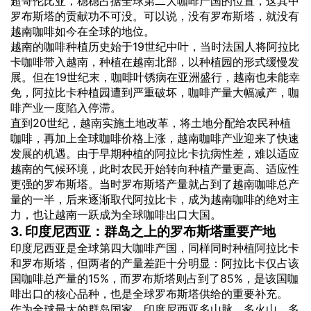
超哥伦比亚，稳稳占据全球第二大咖啡产国的位置，这其中
罗布斯塔的贡献功不可没。可以说，没有罗布斯塔，就没有
越南咖啡如今在全球的地位。
越南的咖啡种植历史始于19世纪中叶，当时法国人将阿拉比
卡咖啡带入越南，种植在越南北部，以种植园的形式缓慢发
展。但在19世纪末，咖啡叶锈病在亚洲盛行，越南也未能幸
免，阿拉比卡种植园遭到严重破坏，咖啡产量大幅减产，咖
啡产业一度陷入停滞。
直到20世纪，越南实施土地改革，将土地分配给农民种植
咖啡，再加上全球咖啡价格上涨，越南咖啡产业迎来了快速
发展的机遇。由于早期种植的阿拉比卡抗病性差，难以适应
越南的气候环境，此时农民开始转向种植产量更高、适应性
更强的罗布斯塔。当时罗布斯塔产量就占到了越南咖啡总产
量的一半，后来逐渐取代阿拉比卡，成为越南咖啡的绝对主
力，也让越南一跃成为全球咖啡出口大国。
3. 印度尼西亚：群岛之上的罗布斯塔重要产地
印度尼西亚是全球第四大咖啡产国，同样同时种植阿拉比卡
和罗布斯塔，但两者的产量差距十分明显：阿拉比卡仅占该
国咖啡总产量的15%，而罗布斯塔则占到了85%，是该国咖
啡出口的核心品种，也是全球罗布斯塔供给的重要补充。
作为全球最大的群岛国家，印度尼西亚多山脉、多火山，多