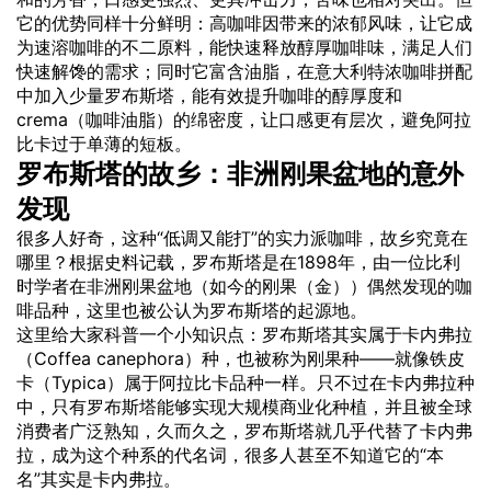
它的优势同样十分鲜明：高咖啡因带来的浓郁风味，让它成
为速溶咖啡的不二原料，能快速释放醇厚咖啡味，满足人们
快速解馋的需求；同时它富含油脂，在意大利特浓咖啡拼配
中加入少量罗布斯塔，能有效提升咖啡的醇厚度和
crema（咖啡油脂）的绵密度，让口感更有层次，避免阿拉
比卡过于单薄的短板。
罗布斯塔的故乡：非洲刚果盆地的意外
发现
很多人好奇，这种“低调又能打”的实力派咖啡，故乡究竟在
哪里？根据史料记载，罗布斯塔是在1898年，由一位比利
时学者在非洲刚果盆地（如今的刚果（金））偶然发现的咖
啡品种，这里也被公认为罗布斯塔的起源地。
这里给大家科普一个小知识点：罗布斯塔其实属于卡内弗拉
（Coffea canephora）种，也被称为刚果种——就像铁皮
卡（Typica）属于阿拉比卡品种一样。只不过在卡内弗拉种
中，只有罗布斯塔能够实现大规模商业化种植，并且被全球
消费者广泛熟知，久而久之，罗布斯塔就几乎代替了卡内弗
拉，成为这个种系的代名词，很多人甚至不知道它的“本
名”其实是卡内弗拉。