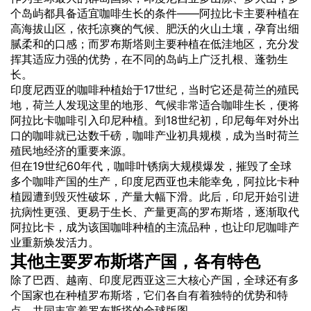
个岛屿都具备适宜咖啡生长的条件——阿拉比卡主要种植在
高海拔山区，依托凉爽的气候、肥沃的火山土壤，孕育出细
腻柔和的口感；而罗布斯塔则主要种植在低洼地区，充分发
挥其适应力强的优势，在不同的岛屿上广泛扎根、蓬勃生
长。
印度尼西亚的咖啡种植始于17世纪，当时它还是荷兰的殖民
地，荷兰人发现这里的地形、气候非常适合咖啡生长，便将
阿拉比卡咖啡引入印尼种植。到18世纪初，印尼每年对外出
口的咖啡就已达数千磅，咖啡产业初具规模，成为当时荷兰
殖民地经济的重要来源。
但在19世纪60年代，咖啡叶锈病大规模爆发，摧毁了全球
多个咖啡产国的生产，印度尼西亚也未能幸免，阿拉比卡种
植园遭到毁灭性破坏，产量大幅下滑。此后，印尼开始引进
抗病性更强、更易于生长、产量更高的罗布斯塔，逐渐取代
阿拉比卡，成为该国咖啡种植的主流品种，也让印尼咖啡产
业重新焕发活力。
其他主要罗布斯塔产国，各有特色
除了巴西、越南、印度尼西亚这三大核心产国，全球还有多
个国家也在种植罗布斯塔，它们各自有着独特的优势和特
点，共同丰富着罗布斯塔的全球版图。