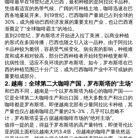
咖啡最早在18世纪进入巴西，最初种植的是阿拉比卡品种。
凭借着适宜的热带气候、广阔的可种植土地，咖啡迅速在巴
西各地蔓延开来。到19世纪，巴西咖啡产量就已占到全球的
30%，成为推动巴西经济发展的重要支柱产业，也让巴西逐
渐奠定了“全球咖啡霸主”的地位。
直到20世纪，罗布斯塔才开始进入拉丁美洲，以商业种植
的形式在多国传播，巴西也随之引入这一品种。由于阿拉比
卡品种较为脆弱，容易受气候变化、病虫害的影响，种植难
度和成本相对较高，部分巴西种植者开始转型种植更耐旱、
抗病性强、适应不良环境的罗布斯塔。如今，罗布斯塔在巴
西的种植范围已十分广泛，成为巴西咖啡产业中不可或缺的
重要组成部分。
2. 越南：全球第二大咖啡产国，罗布斯塔的“主场”
和巴西不同，越南是一个以罗布斯塔为核心的咖啡产国——
它是全球第二大咖啡生产和出口国，绝大多数生产和出口的
咖啡都是罗布斯塔。即便越南北部有少量阿拉比卡种植，其
产量也仅占越南咖啡总产量的2%-3%，几乎可以忽略不
计，罗布斯塔妥妥占据越南咖啡市场的“绝对主场”。
值得一提的是，得益于罗布斯塔的高产量特性，即便哥伦比
亚的国土面积比越南大约3.4倍，但越南的咖啡产量依然远