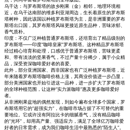
乌干达：与罗布斯塔的故乡刚果（金）相邻，地理环境相
近，在乌干达南部的维多利亚湖周边，生长着原生的罗布斯
塔树种，因此该国以种植罗布斯塔为主，是非洲重要的罗布
斯塔出口国，其罗布斯塔风味更接近原生品种，苦味浓郁、
香气质朴。
印度：不仅广泛种植普通罗布斯塔，还培育出了精品级别的
罗布斯塔——印度“咖啡皇家”罗布斯塔。这种精品罗布斯塔
经过精心培育和处理，口感优于普通罗布斯塔，苦味更柔
和、带有淡淡的坚果香气，不过产量十分稀少，属于小众精
品，深受资深咖啡爱好者的喜爱。
此外，部分亚洲国家、西非国家也有广泛种植罗布斯塔，近
年来随着罗布斯塔咖啡价格上涨，其商业价值进一步凸显，
部分美洲国家也开始引进这一品种，进一步扩大了罗布斯塔
的全球种植范围，让这种“实力派咖啡”惠及更多咖啡爱好
者。
从非洲刚果盆地的偶然发现，到如今遍布全球多个国家，罗
布斯塔用它的“超强实力”，在咖啡市场占据了不可替代的重
要地位。它或许没有阿拉比卡的细腻香气，没有精品咖啡
的“光环”，却用高产量、强适应力，满足了全球亿万咖啡爱
好者的日常需求，成为我们咖啡生活中最熟悉的“陌生人”。