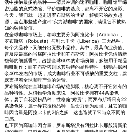
活中接触最多的品种——清晨冲调的速溶咖啡、咖啡馆里绵
密油脂的意式浓缩、平价咖啡的基底，都离不开它的身影。
今天，我们就一起走进罗布斯塔的世界，解锁它的故乡起
源，盘点那些盛产这种“实力派咖啡”的国家，读懂它不被熟
知的独特价值。
在全球咖啡市场上，咖啡主要分为阿拉比卡（Arabica）、
罗布斯塔（Robusta）与利比里卡（Liberica）三大品种，
每个大品种下又细分出无数小品种。其中，最具商业价值、
普及度最高的当属阿拉比卡和罗布斯塔：阿拉比卡凭借清新
馥郁的细腻香气，占据全球60%的市场份额，多被用于精品
咖啡制作；而罗布斯塔则以其独特的品种特性，稳稳占据剩
余40%左右的市场，成为咖啡行业不可或缺的重要支柱，默
默支撑着全球咖啡产业的运转。
罗布斯塔能在全球咖啡市场站稳脚跟，核心离不开它独有的
品种特性。从植物学角度来说，阿拉比卡拥有44条染色
体，属于自花授粉品种，性格偏“娇贵”；而罗布斯塔只有22
条染色体，属于异花授粉品种，生命力更为顽强，且它的咖
啡因含量是阿拉比卡的2倍之多，这也造就了它与众不同的
口感。
也正因为高咖啡因含量，罗布斯塔没有阿拉比卡那般清新柔
和的芳香，口感更强烈、更具冲击力，苦味也相对突出。但