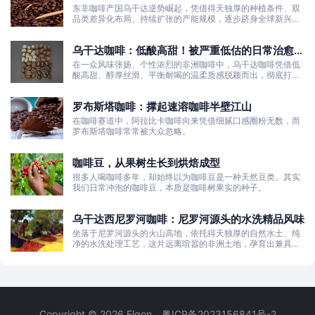
与发展真相
东非咖啡产国乌干达逆势崛起，凭借得天独厚的种植条件、双
品类差异化布局、持续扩张的产能规模，逐步跻身全球新兴咖
啡核心产区行列。
乌干达咖啡：低酸高甜！被严重低估的日常治愈口
粮豆
在一众风味张扬、个性浓烈的非洲咖啡中，乌干达咖啡凭借低
酸高甜、醇厚丝滑、平衡耐喝的温柔质感脱颖而出，彻底打破
了大众对非洲咖啡“酸涩浓烈、刺激性强”的刻板印象。
罗布斯塔咖啡：撑起速溶咖啡半壁江山
在咖啡赛道中，阿拉比卡咖啡向来凭借细腻口感圈粉无数，而
罗布斯塔咖啡常常被大众忽略。
咖啡豆，从果树生长到烘焙成型
很多人喝咖啡多年，却始终以为咖啡豆是一种天然豆类。其实
我们日常冲泡的咖啡豆，本质是咖啡树果实的种子。
乌干达西尼罗河咖啡：尼罗河源头的水洗精品风味
坐落于尼罗河源头的火山高地，依托得天独厚的自然水土、纯
净的水洗处理工艺，这片远离喧嚣的非洲土地，孕育出兼具干
净果酸、白葡萄清甜的优质咖啡豆。
Copyright © 2026 Elgon
粤ICP备2023156841号-2