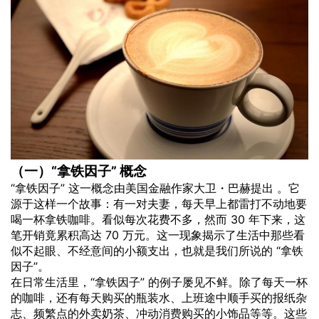
（一）“拿铁因子” 概念
“拿铁因子” 这一概念由美国金融作家大卫・巴赫提出 。它
源于这样一个故事：有一对夫妻，每天早上都雷打不动地要
喝一杯拿铁咖啡。看似每次花费不多，然而 30 年下来，这
笔开销竟累积高达 70 万元。这一现象揭示了生活中那些看
似不起眼、不经意间的小额支出，也就是我们所说的 “拿铁
因子”。
在日常生活里，“拿铁因子” 的例子屡见不鲜。除了每天一杯
的咖啡，还有每天购买的瓶装水、上班途中顺手买的报纸杂
志、频繁点的外卖奶茶、冲动
消费
购买的小饰品等等。这些