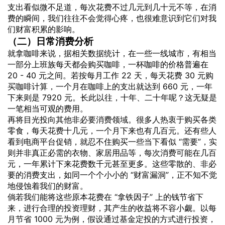
支出看似微不足道，每次花费不过几元到几十元不等，在消
费的瞬间，我们往往不会觉得心疼，也很难意识到它们对我
们财富积累的影响。
（二）日常消费分析
就拿咖啡来说，据相关数据统计，在一些一线城市，有相当
一部分上班族每天都会购买咖啡，一杯咖啡的价格普遍在
20 - 40 元之间。若按每月工作 22 天，每天花费 30 元购
买咖啡计算，一个月在咖啡上的支出就达到 660 元，一年
下来则是 7920 元。长此以往，十年、二十年呢？这无疑是
一笔相当可观的费用。
再将目光投向其他非必要消费领域。很多人热衷于购买各类
零食，每天花费十几元，一个月下来也有几百元。还有些人
看到电商平台促销，就忍不住购买一些当下看似 “需要”，实
则并非真正必需的衣物、家居用品等，每次消费可能在几百
元，一年累计下来花费数千元甚至更多。这些零散的、非必
要的消费支出，如同一个个小小的 “财富漏洞”，正不知不觉
地侵蚀着我们的财富。
倘若我们能将这些原本花费在 “拿铁因子” 上的钱节省下
来，进行合理的投资理财，其产生的收益将不容小觑。以每
月节省 1000 元为例，假设通过基金定投的方式进行投资，