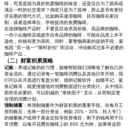
啡，究竟是因为真的热爱咖啡的味道，还是仅仅为了跟风或
满足一时的社交需求？倘若只是为了提神，那么是否有更经
济实惠的替代方式，比如购买速溶咖啡、挂耳咖啡在家自
制，或者选择单位、学校提供的免费咖啡。
在选择咖啡产品时，不要盲目追求高价格、高品牌的咖啡。
一些小众咖啡店或超市自有品牌的咖啡，可能在品质上并不
逊色，价格却更为亲民。同时，要警惕商家的促销手段，避
免因 “买一送一”“限时折扣” 等活动，冲动购买过多不必要的
咖啡产品 。
（二）财富积累策略
记账
：养成记账的好习惯，能够帮助我们清晰地了解自己的
资金流向。通过记录每一笔咖啡消费以及其他日常开销，我
们可以在月底进行复盘分析。借助记账软件，如随手记、鲨
鱼记账等，能更便捷地对消费数据进行分类统计。从中找出
那些非必要的、可以削减的 “拿铁因子” 支出，从而制定更
合理的消费计划。
强制储蓄
：将强制储蓄作为财富积累的重要手段。在每月工
资到账后，先将一部分资金，例如 20% - 30%，转入专门
的储蓄账户或用于基金定投等投资项目，剩下的钱再用于日
常消费。以每月花费在咖啡上的 600 元为例，如果将这部