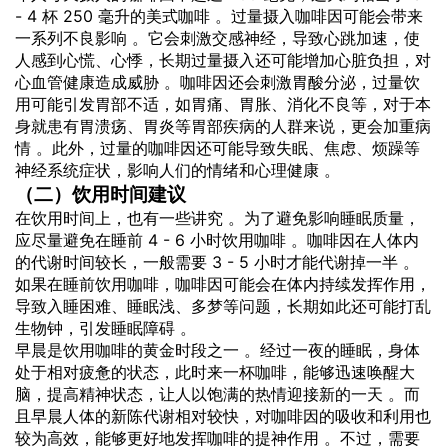
- 4 杯 250 毫升的美式咖啡 。过量摄入咖啡因可能会带来
一系列不良影响 。它会刺激交感神经，导致心跳加速，使
人感到心慌、心悸，长期过量摄入还可能增加心脏负担，对
心血管健康造成威胁 。咖啡因还会刺激胃酸分泌，过量饮
用可能引发胃部不适，如胃痛、胃胀、消化不良等，对于本
身就患有胃溃疡、胃炎等胃部疾病的人群来说，更会加重病
情 。此外，过量的咖啡因还可能导致失眠、焦虑、烦躁等
神经系统症状，影响人们的情绪和心理健康 。
（二）饮用时间建议
在饮用时间上，也有一些讲究 。为了避免影响睡眠质量，
应尽量避免在睡前 4 - 6 小时饮用咖啡 。咖啡因在人体内
的代谢时间较长，一般需要 3 - 5 小时才能代谢掉一半 。
如果在睡前饮用咖啡，咖啡因可能会在体内持续发挥作用，
导致入睡困难、睡眠浅、多梦等问题，长期如此还可能打乱
生物钟，引发睡眠障碍 。
早晨是饮用咖啡的黄金时段之一 。经过一夜的睡眠，身体
处于相对疲惫的状态，此时来一杯咖啡，能够迅速唤醒大
脑，提高精神状态，让人以饱满的热情迎接新的一天 。而
且早晨人体的新陈代谢相对较快，对咖啡因的吸收和利用也
较为高效，能够更好地发挥咖啡的提神作用 。不过，需要