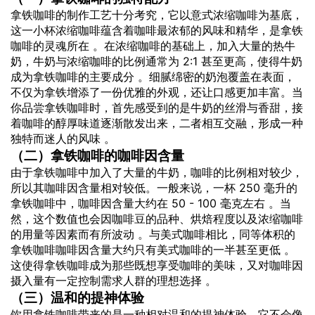
拿铁咖啡的制作工艺十分考究，它以意式浓缩咖啡为基底，
这一小杯浓缩咖啡蕴含着咖啡最浓郁的风味和精华，是拿铁
咖啡的灵魂所在 。在浓缩咖啡的基础上，加入大量的热牛
奶，牛奶与浓缩咖啡的比例通常为 2:1 甚至更高，使得牛奶
成为拿铁咖啡的主要成分 。细腻绵密的奶泡覆盖在表面，
不仅为拿铁增添了一份优雅的外观，还让口感更加丰富。当
你品尝拿铁咖啡时，首先感受到的是牛奶的丝滑与香甜，接
着咖啡的醇厚味道逐渐散发出来，二者相互交融，形成一种
独特而迷人的风味 。
（二）拿铁咖啡的咖啡因含量
由于拿铁咖啡中加入了大量的牛奶，咖啡的比例相对较少，
所以其咖啡因含量相对较低。一般来说，一杯 250 毫升的
拿铁咖啡中，咖啡因含量大约在 50 - 100 毫克左右 。当
然，这个数值也会因咖啡豆的品种、烘焙程度以及浓缩咖啡
的用量等因素而有所波动 。与美式咖啡相比，同等体积的
拿铁咖啡咖啡因含量大约只有美式咖啡的一半甚至更低 。
这使得拿铁咖啡成为那些既想享受咖啡的美味，又对咖啡因
摄入量有一定控制需求人群的理想选择 。
（三）温和的提神体验
饮用
拿铁咖啡带来的是一种相对温和的提神体验。它不会像