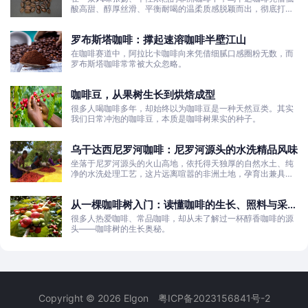
酸高甜、醇厚丝滑、平衡耐喝的温柔质感脱颖而出，彻底打破
了大众对非洲咖啡“酸涩浓烈、刺激性强”的刻板印象。
罗布斯塔咖啡：撑起速溶咖啡半壁江山
在咖啡赛道中，阿拉比卡咖啡向来凭借细腻口感圈粉无数，而
罗布斯塔咖啡常常被大众忽略。
咖啡豆，从果树生长到烘焙成型
很多人喝咖啡多年，却始终以为咖啡豆是一种天然豆类。其实
我们日常冲泡的咖啡豆，本质是咖啡树果实的种子。
乌干达西尼罗河咖啡：尼罗河源头的水洗精品风味
坐落于尼罗河源头的火山高地，依托得天独厚的自然水土、纯
净的水洗处理工艺，这片远离喧嚣的非洲土地，孕育出兼具干
净果酸、白葡萄清甜的优质咖啡豆。
从一棵咖啡树入门：读懂咖啡的生长、照料与采收
全过程
很多人热爱咖啡、常品咖啡，却从未了解过一杯醇香咖啡的源
头——咖啡树的生长奥秘。
Copyright © 2026 Elgon
粤ICP备2023156841号-2