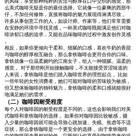
的风味，享受那种纯粹的苦涩与醇厚在口中交织的感觉，那
么美式咖啡无疑是你的最佳选择。它就像一位豪爽的西部牛
仔，不加任何修饰，直接将咖啡的魅力展现得淋漓尽致 。
许多从事创意工作的人，如设计师、作家等，他们常常需要
在安静的环境中寻找灵感，一杯美式咖啡既能满足他们对咖
啡浓郁口感的追求，又能在品味咖啡的过程中激发创作灵感
。
相反，如果你更倾向于柔和、细腻的口感，喜欢牛奶的香甜
与咖啡的醇厚相互融合，那么拿铁咖啡会更符合你的口味。
拿铁就像一位温柔婉约的江南女子，给人一种细腻、温柔的
感觉 。对于那些刚开始接触咖啡，不太能接受苦涩味道的
人来说，拿铁咖啡是他们踏入咖啡世界的理想起点 。比如
一些年轻的女性消费者，她们可能对咖啡的苦味较为敏感，
但又想体验咖啡的独特魅力，拿铁咖啡的柔和口感就能很好
地满足她们的需求 。
（二）咖啡因耐受程度
每个人对咖啡因的耐受程度是不同的，这也会影响我们对美
式咖啡和拿铁咖啡的选择 。如果你对咖啡因比较敏感，摄
入少量的咖啡因就可能会导致心跳加速、失眠、焦虑等不适
症状，那么拿铁咖啡是一个更安全的选择 。由于拿铁咖啡
中的咖啡因含量相对较低，它既能让你享受到咖啡带来的提