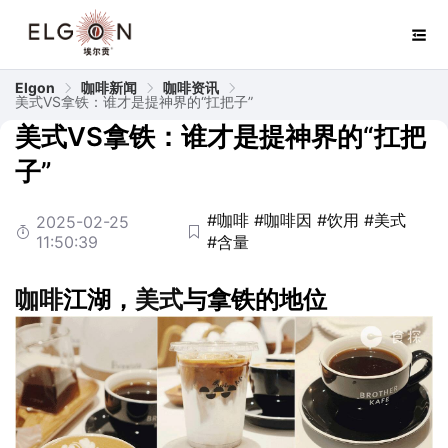
Elgon
咖啡新闻
咖啡资讯
美式VS拿铁：谁才是提神界的“扛把子”
美式VS拿铁：谁才是提神界的“扛把
子”
#咖啡
#咖啡因
#饮用
#美式
2025-02-25
11:50:39
#含量
咖啡
江湖，
美式
与拿铁的地位