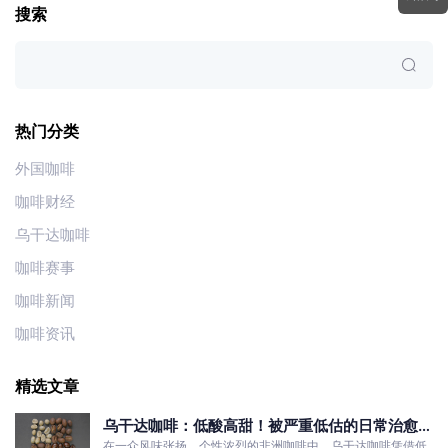
搜索
热门分类
外国咖啡
咖啡财经
乌干达咖啡
咖啡赛事
咖啡新闻
咖啡资讯
精选文章
乌干达咖啡：低酸高甜！被严重低估的日常治愈口
粮豆
在一众风味张扬、个性浓烈的非洲咖啡中，乌干达咖啡凭借低