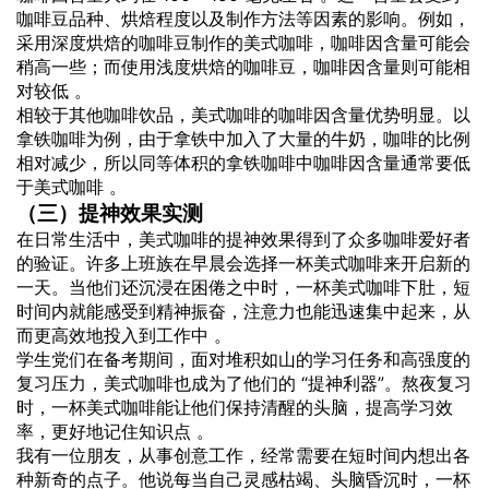
咖啡豆品种、烘焙程度以及制作方法等因素的影响。例如，
采用深度烘焙的咖啡豆制作的美式咖啡，咖啡因含量可能会
稍高一些；而使用浅度烘焙的咖啡豆，咖啡因含量则可能相
对较低 。
相较于其他咖啡饮品，美式咖啡的咖啡因含量优势明显。以
拿铁咖啡为例，由于拿铁中加入了大量的牛奶，咖啡的比例
相对减少，所以同等体积的拿铁咖啡中咖啡因含量通常要低
于美式咖啡 。
（三）提神效果实测
在日常生活中，美式咖啡的提神效果得到了众多咖啡爱好者
的验证。许多上班族在早晨会选择一杯美式咖啡来开启新的
一天。当他们还沉浸在困倦之中时，一杯美式咖啡下肚，短
时间内就能感受到精神振奋，注意力也能迅速集中起来，从
而更高效地投入到工作中 。
学生党们在备考期间，面对堆积如山的学习任务和高强度的
复习压力，美式咖啡也成为了他们的 “提神利器”。熬夜复习
时，一杯美式咖啡能让他们保持清醒的头脑，提高学习效
率，更好地记住知识点 。
我有一位朋友，从事创意工作，经常需要在短时间内想出各
种新奇的点子。他说每当自己灵感枯竭、头脑昏沉时，一杯