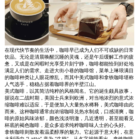
在现代快节奏的生活中，咖啡早已成为人们不可或缺的日常
饮品。无论是清晨唤醒沉睡的灵魂，还是午后缓解工作的疲
惫，又或是在闲暇时光享受片刻宁静，咖啡都能恰到好处地
满足人们的需求。走进大街小巷的咖啡馆，菜单上琳琅满目
的咖啡种类让人眼花缭乱，而其中美式咖啡和拿铁咖啡堪称
人气选手，稳稳占据着咖啡界的半壁江山。
美式咖啡，以其简洁纯粹的风格闻名。它的诞生颇具故事，
据说在二战时期，美国士兵来到欧洲，对当地浓烈的意式浓
缩咖啡难以适应，于是便加入大量热水稀释，美式咖啡由此
而来。这种咖啡通常由浓缩咖啡兑热水制成，口感清爽，咖
啡的原始风味浓郁，颜色浅淡明澈，几近透明，甚至能看见
杯底的褐色咖啡，是众多追求纯粹咖啡味人士的心头好。
拿铁咖啡则散发着温柔醇厚的魅力。它起源于意大利，在意
大利语中 “Latte” 意为 “牛奶”，从名字就能看出，拿铁咖啡