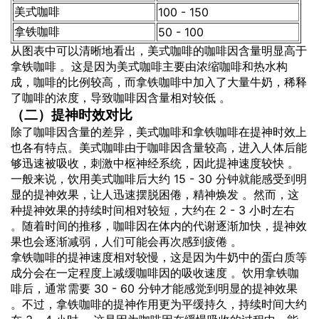
美式咖啡
100 - 150
拿铁咖啡
50 - 100
从图表中可以清晰地看出，美式咖啡的咖啡因含量明显高于
拿铁咖啡 。这是因为美式咖啡主要由浓缩咖啡和热水构
成，咖啡的比例较高，而拿铁咖啡中加入了大量牛奶，稀释
了咖啡的浓度，导致咖啡因含量相对较低 。
（二）提神时效对比
除了咖啡因含量的差异，美式咖啡和拿铁咖啡在提神时效上
也各有特点。美式咖啡由于咖啡因含量较高，进入人体后能
够迅速被吸收，刺激中枢神经系统，因此提神速度较快 。
一般来说，饮用美式咖啡后大约 15 - 30 分钟就能感受到明
显的提神效果，让人迅速摆脱困倦，精神焕发 。然而，这
种提神效果的持续时间相对较短，大约在 2 - 3 小时左右
。随着时间的推移，咖啡因在体内的代谢逐渐加快，提神效
果也会逐渐减弱，人们可能会再次感到疲倦 。
拿铁咖啡的提神速度相对较慢，这是因为牛奶中的蛋白质等
成分会在一定程度上减缓咖啡因的吸收速度 。饮用拿铁咖
啡后，通常需要 30 - 60 分钟才能感觉到明显的提神效果
。不过，拿铁咖啡的提神作用更为平缓持久，持续时间大约