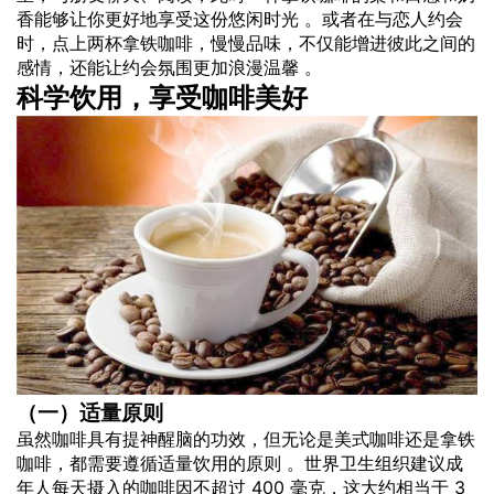
香能够让你更好地享受这份悠闲时光 。或者在与恋人约会
时，点上两杯拿铁咖啡，慢慢品味，不仅能增进彼此之间的
感情，还能让约会氛围更加浪漫温馨 。
科学饮用，享受咖啡美好
（一）适量原则
虽然咖啡具有提神醒脑的功效，但无论是美式咖啡还是拿铁
咖啡，都需要遵循适量饮用的原则 。世界卫生组织建议成
年人每天摄入的咖啡因不超过 400 毫克，这大约相当于 3