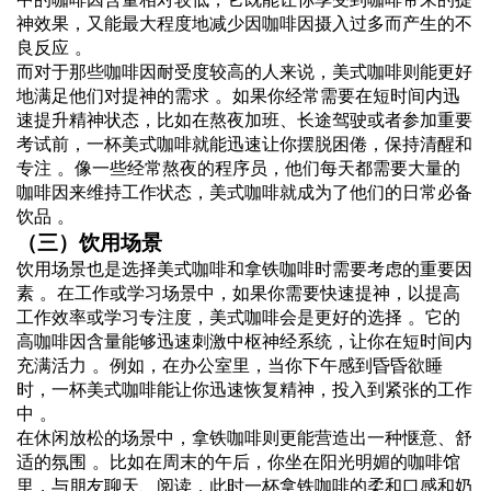
神效果，又能最大程度地减少因咖啡因摄入过多而产生的不
良反应 。
而对于那些咖啡因耐受度较高的人来说，美式咖啡则能更好
地满足他们对提神的需求 。如果你经常需要在短时间内迅
速提升精神状态，比如在熬夜加班、长途驾驶或者参加重要
考试前，一杯美式咖啡就能迅速让你摆脱困倦，保持清醒和
专注 。像一些经常熬夜的程序员，他们每天都需要大量的
咖啡因来维持工作状态，美式咖啡就成为了他们的日常必备
饮品 。
（三）饮用场景
饮用场景也是选择美式咖啡和拿铁咖啡时需要考虑的重要因
素 。在工作或学习场景中，如果你需要快速提神，以提高
工作效率或学习专注度，美式咖啡会是更好的选择 。它的
高咖啡因含量能够迅速刺激中枢神经系统，让你在短时间内
充满活力 。例如，在办公室里，当你下午感到昏昏欲睡
时，一杯美式咖啡能让你迅速恢复精神，投入到紧张的工作
中 。
在休闲放松的场景中，拿铁咖啡则更能营造出一种惬意、舒
适的氛围 。比如在周末的午后，你坐在阳光明媚的咖啡馆
里，与朋友聊天、阅读，此时一杯拿铁咖啡的柔和口感和奶