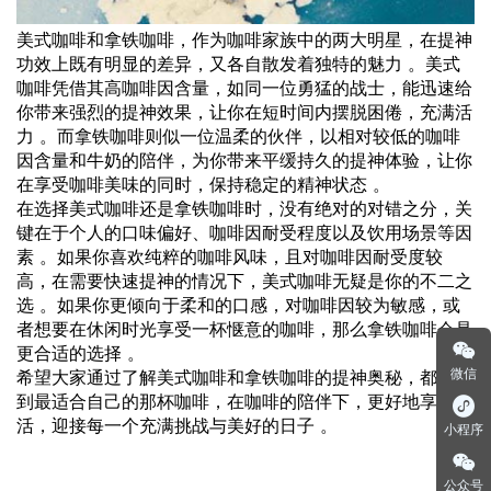
美式咖啡和拿铁咖啡，作为咖啡家族中的两大明星，在提神
功效上既有明显的差异，又各自散发着独特的魅力 。美式
咖啡凭借其高咖啡因含量，如同一位勇猛的战士，能迅速给
你带来强烈的提神效果，让你在短时间内摆脱困倦，充满活
力 。而拿铁咖啡则似一位温柔的伙伴，以相对较低的咖啡
因含量和牛奶的陪伴，为你带来平缓持久的提神体验，让你
在享受咖啡美味的同时，保持稳定的精神状态 。
在选择美式咖啡还是拿铁咖啡时，没有绝对的对错之分，关
键在于个人的口味偏好、咖啡因耐受程度以及饮用场景等因
素 。如果你喜欢纯粹的咖啡风味，且对咖啡因耐受度较
高，在需要快速提神的情况下，美式咖啡无疑是你的不二之
选 。如果你更倾向于柔和的口感，对咖啡因较为敏感，或
者想要在休闲时光享受一杯惬意的咖啡，那么拿铁咖啡会是
更合适的选择 。
微信
希望大家通过了解美式咖啡和拿铁咖啡的提神奥秘，都能找
到最适合自己的那杯咖啡，在咖啡的陪伴下，更好地享受生
活，迎接每一个充满挑战与美好的日子 。
小程序
公众号