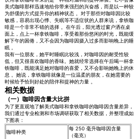
美式咖啡那样迅速地给你带来强烈的兴奋感，而是以一种较
为舒缓的方式提升你的精神状态 。对于那些对咖啡因比较
敏感，容易出现心悸、失眠等不适症状的人群来说，拿铁咖
啡是一个非常不错的选择 。在午后，阳光透过窗户洒在桌
面上，点上一杯拿铁咖啡，享受着那份悠闲的时光，既能缓
解下午的困倦，又不会因为咖啡因摄入过多而影响晚上的睡
眠 。
我有一位朋友，她平时睡眠比较浅，对咖啡因的耐受性较
低，但又很喜欢咖啡的香味。她就经常选择在午后喝一杯拿
铁咖啡，既能满足她对咖啡的喜爱，又不会影响她晚上的休
息 。她说，拿铁咖啡就像是一位温柔的朋友，在她需要的
时候给予恰到好处的陪伴和提神的力量 。
相关数据
（一）咖啡因含量大比拼
为了更直观地了解美式咖啡和拿铁咖啡的咖啡因含量差异，
我们通过专业检测和市场调研获取了相关数据，并整理成如
下图表：
每 250 毫升咖啡因含量
咖啡种类
（毫克）