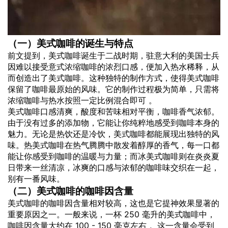
（一）美式咖啡的诞生与特点
前文提到，美式咖啡诞生于二战时期，驻意大利的美国士兵
因难以接受意式浓缩咖啡的浓烈口感，便加入热水稀释，从
而创造出了美式咖啡。这种独特的制作方式，使得美式咖啡
保留了咖啡最原始的风味。它的制作过程极为简单，只需将
浓缩咖啡与热水按照一定比例混合即可 。
美式咖啡口感清爽，酸度和苦味相对平衡，咖啡香气浓郁。
由于没有过多的添加物，它能让你纯粹地感受到咖啡本身的
魅力。无论是热饮还是冷饮，美式咖啡都能展现出独特的风
味。热美式咖啡在热气腾腾中散发着醇厚的香气，每一口都
能让你感受到咖啡的温暖与力量；而冰美式咖啡则在炎炎夏
日带来一丝清凉，冰爽的口感与浓郁的咖啡味交织在一起，
别有一番风味。
（二）美式咖啡的咖啡因
含量
美式咖啡的咖啡因含量相对较高，这也是它提神效果显著的
重要原因之一。一般来说，一杯 250 毫升的美式咖啡中，
咖啡因含量大约在 100 - 150 毫克左右 。这一含量会受到