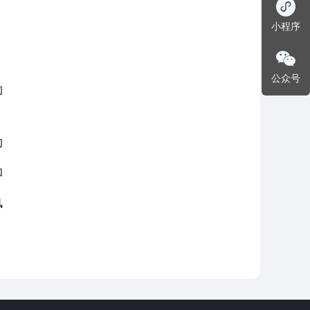
小程序
公众号
的
的
和
风