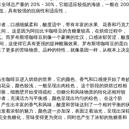
球总产量的 20% - 30%，它能适应较低的海拔，一般在 200
较低，具有较强的抗病性和适应性 。
舞者，口感细腻柔和，酸度适中，带有丰富的水果、花香和巧克
5% 之间 。这是因为阿拉比卡咖啡豆的含糖量较高，在烘焙过程中，
气。而罗布斯塔咖啡豆则像一个豪爽的壮汉，口感浓郁苦涩，酸
% 之间，这使得它具有更强的提神醒脑效果。罗布斯塔咖啡豆的蛋白
生了更多的苦味物质。品种的特性，就像基因一样，从根本上决
当生咖啡豆进入烘焙的世界，它的颜色、香气和口感便开始了奇
花朵，颜色较浅，一般呈现出肉桂色 。这个阶段的烘焙过程相
膨胀，细胞壁开始变得疏松，但糖分和风味物质的转化还相对较
者，充满活力与平衡感，颜色呈现出均匀的棕色 。在这个阶
，产生出丰富的香气和风味，酸度和苦味达到了一个相对平衡的
散发着浓郁的魅力，颜色进一步加深，表面泛着油光，呈现出深
完全焦糖化，苦味变得更为突出，同时也产生了浓郁的焦糖香和