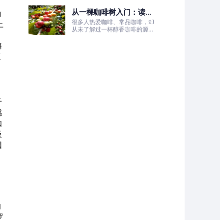
的非洲土地，孕育出兼具干净果
从一棵咖啡树入门：读懂
酸、白葡萄清甜的优质咖啡豆。
南
咖啡的生长、照料与采收
很多人热爱咖啡、常品咖啡，却
上
全过程
从未了解过一杯醇香咖啡的源头
。
——咖啡树的生长奥秘。
海
豆
于
感
咖
吸
因
的
罗