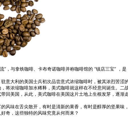
流”，与拿铁咖啡、卡布奇诺咖啡并称咖啡馆的 “镇店三宝” ，是
，驻意大利的美国士兵初次品尝意式浓缩咖啡时，被其浓烈苦涩
动，将浓缩咖啡加水稀释，美式咖啡就这样在不经意间诞生。二
式带回美国，从此，美式咖啡在美国这片土地上生根发芽，逐渐
富的
风味
在舌尖散开，有时是清新的果香，有时是醇厚的坚果味
人好奇，这些独特的风味究竟从何而来？