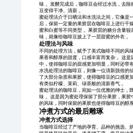
味 。发酵完成后，咖啡豆会经过水洗，去除
豆变得干净、清新 。
蜜处理法介于日晒法和水洗法之间，它像是
后，保留一定量的果胶层在咖啡豆上进行干燥
蜜和白蜜等不同类型 。果胶层的糖分含量较
味，就像给咖啡豆披上了一层甜蜜的外衣 。
处理法与风味
不同的处理方法，赋予了美式咖啡不同的风
果香和醇厚的甜度，口感丰富而复杂 。这是
中，使得咖啡豆的甜感更加明显，同时还带有
水洗处理法的咖啡豆，则像一位清新脱俗的仙
了大部分杂质和果胶，使得咖啡豆的口感更
有类似柠檬、茉莉、绿茶般的清新香气 。
蜜处理法的咖啡豆，宛如一位优雅的绅士，
味 。这是因为蜜处理保留了部分果胶，果胶
的风味，同时保留的果胶也使得咖啡豆的醇厚
冲煮方式的最后雕琢
冲煮方式选择
当咖啡豆经过了产地的孕育、品种的挑选、