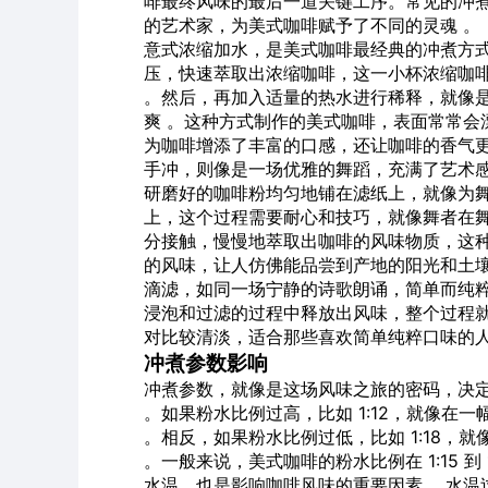
啡最终风味的最后一道关键工序。常见的冲
的艺术家，为美式咖啡赋予了不同的灵魂 。
意式浓缩加水，是美式咖啡最经典的冲煮方
压，快速萃取出浓缩咖啡，这一小杯浓缩咖
。然后，再加入适量的热水进行稀释，就像
爽 。这种方式制作的美式咖啡，表面常常会
为咖啡增添了丰富的口感，还让咖啡的香气更
手冲，则像是一场优雅的舞蹈，充满了艺术
研磨好的咖啡粉均匀地铺在滤纸上，就像为舞
上，这个过程需要耐心和技巧，就像舞者在舞
分接触，慢慢地萃取出咖啡的风味物质，这
的风味，让人仿佛能品尝到产地的阳光和土壤
滴滤，如同一场宁静的诗歌朗诵，简单而纯
浸泡和过滤的过程中释放出风味，整个过程就
对比较清淡，适合那些喜欢简单纯粹口味的人
冲煮参数影响
冲煮参数，就像是这场风味之旅的密码，决
。如果粉水比例过高，比如 1:12，就像
。相反，如果粉水比例过低，比如 1:18
。一般来说，美式咖啡的粉水比例在 1:15 到
水温，也是影响咖啡风味的重要因素 。水温