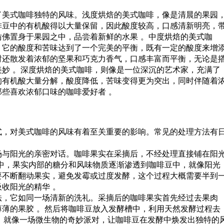
了美式咖啡独特的风味。浅度烘焙的美式咖啡，像是清晨的果园
啡豆中的有机酸得以大量保留，因此酸度较高，口感清新明亮，
佛置身于果园之中，品尝着新鲜的水果 。中度烘焙的美式咖
。它的酸度和苦味达到了一个完美的平衡，既有一定的酸度来增
时还散发着浓郁的坚果和巧克力香气，口感丰富而平衡，无论是
妙 。深度烘焙的美式咖啡，则像是一位深沉的艺术家，充满了
的有机酸大量分解，酸度降低，苦味变得更为突出，同时伴随着
些喜欢浓郁口味的咖啡爱好者 。
式，对美式咖啡的风味有着至关重要的影响。常见的处理方法有
场与阳光的亲密对话。咖啡果实在采摘后，不经处理直接铺在阳
中，果实内部的糖分和风味物质逐渐渗透到咖啡豆中，就像阳光
要不断翻动果实，避免发霉或过度发酵，这个过程大概需要半到
收阳光的精华 。
法，它如同一场清新的洗礼。采摘后的咖啡果实首先经过去果肉
薄的果胶 。然后将咖啡豆放入发酵槽中，利用天然发酵过程去
 小时，就像一场微生物的奇妙派对，让咖啡豆在发酵中焕发出独特的