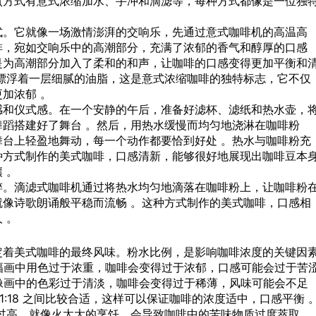
煮方式有意式浓缩加水、手冲和滴滤等，每种方式都像是一位独
式。它就像一场激情澎湃的交响乐，先通过意式咖啡机的高温高
啡，宛如交响乐中的高潮部分，充满了浓郁的香气和醇厚的口感
是为高潮部分加入了柔和的和声，让咖啡的口感变得更加平衡和
漂浮着一层细腻的油脂，这是意式浓缩咖啡的独特标志，它不仅
加浓郁 。
感和仪式感。在一个安静的午后，准备好滤杯、滤纸和热水壶，
蹈搭建好了舞台 。然后，用热水缓慢而均匀地浇淋在咖啡粉
台上轻盈地舞动，每一个动作都要恰到好处 。热水与咖啡粉充
种方式制作的美式咖啡，口感清新，能够很好地展现出咖啡豆本
 。
粹。滴滤式咖啡机通过将热水均匀地滴落在咖啡粉上，让咖啡粉
像诗歌朗诵般平稳而流畅 。这种方式制作的美式咖啡，口感相
 。
定着美式咖啡的最终风味。粉水比例，是影响咖啡浓度的关键因
在一幅画中用色过于浓重，咖啡会变得过于浓郁，口感可能会过于苦
，就像画中的色彩过于清淡，咖啡会变得过于稀薄，风味可能会不足
 1:18 之间比较合适，这样可以保证咖啡的浓度适中，口感平衡 
过高，就像火太大的烹饪，会导致咖啡中的苦味物质过度萃取，