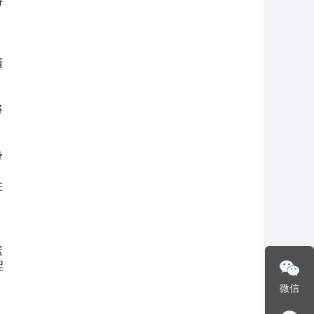
特
清
将
身
在
素
涩
微信
。