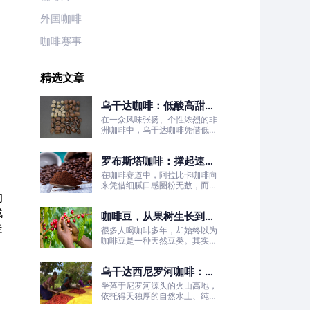
外国咖啡
咖啡赛事
精选文章
乌干达咖啡：低酸高甜！
被严重低估的日常治愈口
在一众风味张扬、个性浓烈的非
粮豆
洲咖啡中，乌干达咖啡凭借低酸
高甜、醇厚丝滑、平衡耐喝的温
柔质感脱颖而出，彻底打破了大
罗布斯塔咖啡：撑起速溶
众对非洲咖啡“酸涩浓烈、刺激
性强”的刻板印象。
咖啡半壁江山
在咖啡赛道中，阿拉比卡咖啡向
来凭借细腻口感圈粉无数，而罗
布斯塔咖啡常常被大众忽略。
的
战
咖啡豆，从果树生长到烘
走
焙成型
很多人喝咖啡多年，却始终以为
咖啡豆是一种天然豆类。其实我
们日常冲泡的咖啡豆，本质是咖
，
啡树果实的种子。
乌干达西尼罗河咖啡：尼
罗河源头的水洗精品风味
坐落于尼罗河源头的火山高地，
依托得天独厚的自然水土、纯净
的水洗处理工艺，这片远离喧嚣