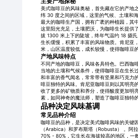
主要产地探秘
美式
咖啡豆
的风味奥秘，首先藏在它的产地之中
纬 30 度之间的区域，这里的气候、土壤
最大的咖啡生产国，拥有广袤的种植园，其
这里阳光充足，土壤肥沃，为咖啡生长提供
拔 1300 米上下的陡坡，终年气温约 18 摄
生长缓慢，积累了丰富的风味物质。肯尼亚，咖啡
米，山区温度较低，成长较慢，使得咖啡豆
产地风味特点
不同产地的咖啡豆，风味各具特色。巴西咖
当地的土壤和气候条件，使得咖啡豆在生长
和丰富的香气闻名，常常带有坚果和巧克力
啡豆独特的风味。肯尼亚咖啡豆则以其明亮
收了更多的矿物质和养分，使得酸度更加明
素，如同神奇的魔法师，塑造了咖啡豆独特
品种决定风味基调
常见品种介绍
咖啡豆的品种，是决定美式咖啡风味的关键
（Arabica）和罗布斯塔（Robusta）
70% - 80%，它生长在海拔较高的地区，一