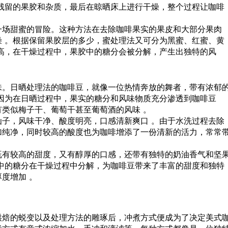
残留的果胶和杂质，最后在晾晒床上进行干燥，整个过程让咖啡
一场甜蜜的冒险。这种方法在去除咖啡果实的果皮和大部分果肉
 。根据保留果胶层的多少，蜜处理法又可分为黑蜜、红蜜、黄
高，在干燥过程中，果胶中的糖分会被分解，产生出独特的风
味。日晒处理法的咖啡豆，就像一位热情奔放的舞者，带有浓郁
因为在日晒过程中，果实的糖分和风味物质充分渗透到咖啡豆
类似梅子干、葡萄干甚至葡萄酒的风味 。
子，风味干净、酸度明亮，口感清新爽口 。由于水洗过程去除
加纯净，同时较高的酸度也为咖啡增添了一份清新的活力，常常
既有较高的甜度，又有醇厚的口感，还带有独特的奶油香气和坚
中的糖分在干燥过程中分解，为咖啡豆带来了丰富的甜度和独特
度增加 。
烘焙的蜕变以及处理方法的雕琢后，冲煮方式便成为了决定美式