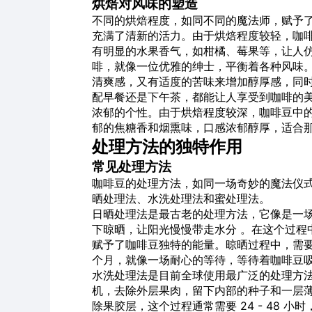
烘焙对风味的塑造
不同的烘焙程度，如同不同的魔法师，赋予
充满了清新的活力。由于烘焙程度较轻，咖
有明显的水果香气，如柑橘、莓果等，让人仿
啡，就像一位优雅的绅士，平衡着各种风味
清爽感，又有适度的苦味来增加醇厚感，同
配早餐还是下午茶，都能让人享受到咖啡的美
浓郁的个性。由于烘焙程度较深，咖啡豆中
郁的焦糖香和烟熏味，口感浓郁醇厚，适合那
处理方法的独特作用
常见处理方法
咖啡豆的处理方法，如同一场奇妙的魔法仪
晒处理法、水洗处理法和蜜处理法。
日晒处理法是最古老的处理方法，它像是一
下晾晒，让阳光慢慢带走水分 。在这个过程
赋予了咖啡豆独特的能量。晾晒过程中，需
个月，就像一场耐心的等待，等待着咖啡豆吸
水洗处理法是目前全球使用最广泛的处理方
机，去除外层果肉，留下内部的种子和一层薄
除果胶层，这个过程通常需要 24 - 48