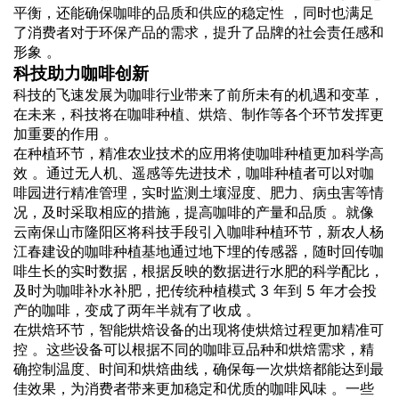
平衡，还能确保咖啡的品质和供应的稳定性 ，同时也满足
了消费者对于环保产品的需求，提升了品牌的社会责任感和
形象 。
科技助力咖啡创新
科技的飞速发展为咖啡行业带来了前所未有的机遇和变革，
在未来，科技将在咖啡种植、烘焙、制作等各个环节发挥更
加重要的作用 。
在种植环节，精准农业技术的应用将使咖啡种植更加科学高
效 。通过无人机、遥感等先进技术，咖啡种植者可以对咖
啡园进行精准管理，实时监测土壤湿度、肥力、病虫害等情
况，及时采取相应的措施，提高咖啡的产量和品质 。就像
云南保山市隆阳区将科技手段引入咖啡种植环节，新农人杨
江春建设的咖啡种植基地通过地下埋的传感器，随时回传咖
啡生长的实时数据，根据反映的数据进行水肥的科学配比，
及时为咖啡补水补肥，把传统种植模式 3 年到 5 年才会投
产的咖啡，变成了两年半就有了收成 。
在烘焙环节，智能烘焙设备的出现将使烘焙过程更加精准可
控 。这些设备可以根据不同的咖啡豆品种和烘焙需求，精
确控制温度、时间和烘焙曲线，确保每一次烘焙都能达到最
佳效果，为消费者带来更加稳定和优质的咖啡风味 。一些