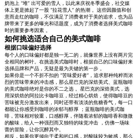
奶泡上 “堆” 出可爱的雪人，以此来庆祝冬季盛会，社交媒
体上更是掀起了一股 “拉花雪人” 的热潮 。这些因颜值和创
意而走红的咖啡，不仅满足了消费者对于美的追求，也为品
牌带来了更多的曝光和话题度，成为了消费者选择美式咖啡
时的重要参考因素 。
如何挑选适合自己的美式咖啡
根据口味偏好选择
每个人的口味偏好都是独一无二的，就像世界上没有两片完
全相同的树叶。在挑选美式咖啡时，根据自己的口味偏好来
选择品牌和产品，无疑是最为关键的第一步 。
如果你是一个不折不扣的 “苦味爱好者”，追求那种纯粹而浓
烈的苦味带来的冲击感，那么星巴克的深焙美式、蓝瓶咖啡
的美式咖啡绝对是你的不二之选 。星巴克的深焙美式，选
用深烘焙的阿拉比卡咖啡豆，经过精心烘焙，使得咖啡豆的
苦味被充分激发出来，同时还带有淡淡的焦糖香气，每一口
都能让你感受到咖啡的浓郁与醇厚 ；蓝瓶咖啡的美式咖
啡，苦味相对较重，口感醇厚，伴随着浓郁的咖啡香和微微
的酸味，给人一种强烈而又独特的味觉冲击 ，仿佛一场味
蕾的冒险，让你沉醉其中。
相反，如果你更倾向于柔和的口感，对酸味较为敏感，那么