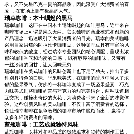
求，又不失星巴克一贯的高品质，因此深受广大消费者的喜
爱 ，在市场上拥有极高的人气。
瑞幸咖啡：本土崛起的黑马
瑞幸咖啡，这匹在中国本土迅速崛起的咖啡黑马，近年来在
咖啡市场上可谓是风头无两。它以独特的商业模式和创新的
产品理念，迅速吸引了大量消费者的目光。瑞幸的美式咖啡
采用自家烘焙的阿拉比卡咖啡豆，这种咖啡豆具有丰富的风
味和较低的酸度，经过瑞幸专业团队的精心调配，呈现出浓
郁的咖啡香气和均衡的口感 ，既有醇厚的咖啡味，又带有
一丝淡淡的回甘，让人回味无穷。
瑞幸咖啡在美式咖啡的风味创新上也下足了功夫，推出了多
种别具特色的口味。坚果味美式，在咖啡的醇厚中融入了浓
郁的坚果香气，仿佛将一杯咖啡变成了一场坚果盛宴；巧克
力味美式则将咖啡的苦与巧克力的甜完美结合，两种味道相
互交织，碰撞出奇妙的火花，为消费者带来了全新的味觉体
验。这些创新风味的美式咖啡，不仅丰富了消费者的选择，
也让瑞幸咖啡在竞争激烈的咖啡市场中脱颖而出 ，赢得了
众多年轻消费者的青睐。
蓝瓶咖啡：工艺成就独特风味
蓝瓶咖啡，以其对咖啡品质的极致追求和独特的制作工艺，