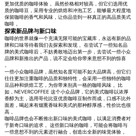
更加优质的咖啡体验 。虽然价格相对较高，但它们选用优
质的咖啡豆，采用专业的烘焙和冲泡工艺，能够最大程度地
保留咖啡的香气和风味，让你品尝到一杯真正的高品质美式
咖啡 。
探索新品牌与新口味
咖啡的世界就像一个充满无限可能的宝藏库，永远有新的品
牌和口味等待着我们去探索和发现 。在尝试了一些知名品
牌的美式咖啡后，不妨勇敢地迈出第一步，去尝试一些小众
品牌和新推出的产品，说不定会给你带来意想不到的惊喜
。
一些小众咖啡品牌，虽然知名度可能不如大品牌高，但它们
往往更加注重咖啡的品质和独特性，会采用一些独特的咖啡
豆品种和烘焙工艺，为你带来别具一格的咖啡风味 。比
如，NEVERCOFFEE 这个小众品牌，它的美式咖啡以浓厚
香醇为主，选用哥伦比亚优质咖啡豆制作而成，口感不比外
面差，喝起来有烟熏香味和美式的那种醇厚感，性价比也很
高 。
咖啡品牌也会不断推出新口味的美式咖啡，以满足消费者对
于新奇口味的追求 。这些新口味的咖啡，可能会将咖啡与
一些意想不到的元素进行融合，创造出全新的味觉体验 。