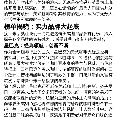
载着人们对纯粹与美好的追求。无论是在忙碌的清晨为上班
族开启活力满满的一天，还是在慵懒的午后为人们提供片刻
的宁静与放松，美式咖啡都以其独特的魅力，成为了无数人
生活中不可或缺的一部分。
榜单揭晓：实力
品牌
大起底
接下来，就让我们一同走进这份美式咖啡品牌排行榜，深入
探寻各个品牌的独特魅力 ，感受经典与创新的完美融合。
星巴克：经典领航，创新不断
作为全球咖啡行业的巨头，星巴克的美式咖啡无疑是经典中
的经典。它选用优质的阿拉比卡
咖啡豆
，经过精心的烘焙与
研磨，最大程度地保留了咖啡豆本身的香气与风味。当你轻
轻抿上一口星巴克的美式咖啡，浓郁醇厚的咖啡香瞬间在口
中散开，苦味与酸味达到了精妙的平衡，口感顺滑而又富有
层次，给味蕾带来一场极致的享受 。
除了经典款，星巴克还不断在美式咖啡上进行创新。炎炎夏
日，冰爽美式成为了众多
消费者
的心头好，清爽的冰美式不
仅能驱散夏日的燥热，还能为疲惫的身体注入满满的活力；
而椰香美式则巧妙地将浓郁的椰香与醇厚的咖啡味融合在一
起，每一口都仿佛带着热带海滨的风情，让人陶醉其中。这
些创新口味的美式咖啡，既满足了消费者对于新奇口味的追