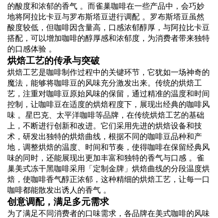
的酸度和浓郁的香气 。而雀巢咖啡在一些产品中，会巧妙
地将阿拉比卡豆与罗布斯塔豆进行调配 。罗布斯塔豆虽然
酸度较低，但咖啡因含量高，口感浓郁醇厚，与阿拉比卡豆
搭配，可以增加咖啡的醇厚感和浓郁度，为消费者带来独特
的口感体验 。
烘焙工艺的传承与突破
烘焙工艺是咖啡制作过程中的关键环节，它犹如一场神奇的
魔法，能够将咖啡豆的风味充分激发出来。传统的烘焙工
艺，注重对咖啡豆原始风味的保留，通过精准的温度和时间
控制，让咖啡豆在适度的烘焙程度下，展现出经典的咖啡风
味 。星巴克、太平洋咖啡等品牌，在传统烘焙工艺的基础
上，不断进行创新和改进。它们采用先进的烘焙设备和技
术，研发出独特的烘焙曲线，根据不同的咖啡豆品种和产
地，调整烘焙的温度、时间和节奏，使得咖啡在保留经典风
味的同时，还能展现出更加丰富和独特的香气与口感 。雀
巢美式冻干黑咖啡采用「定制金牌」烘焙曲线的分段温度烘
焙，使咖啡香气醇正浓郁，这种精细的烘焙工艺，让每一口
咖啡都能散发出诱人的香气 。
创意调配，满足多元需求
为了满足不同消费者的口味需求，各品牌在美式咖啡的风味