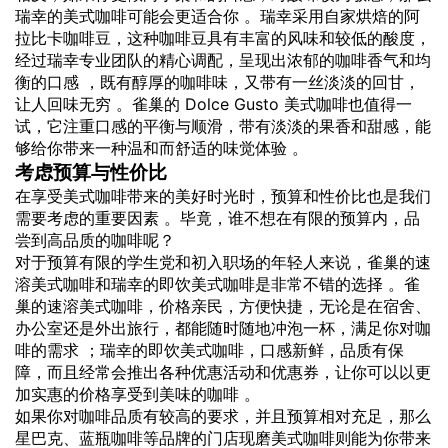
瑞幸的美式咖啡可能会更适合你 。瑞幸采用自家烘焙的阿
拉比卡咖啡豆，这种咖啡豆具有丰富的风味和较低的酸度，
经过瑞幸专业团队的精心调配，呈现出浓郁的咖啡香气和均
衡的口感 ，既有醇厚的咖啡味，又带有一丝淡淡的回甘，
让人回味无穷 。雀巢的 Dolce Gusto 美式咖啡也值得一
试，它注重口感的平衡与顺滑，带有淡淡的果香和甜感，能
够给你带来一种温和而舒适的味觉体验 。
考虑预算与性价比
在享受美式咖啡带来的美好时光时，预算和性价比也是我们
需要考虑的重要因素 。毕竟，谁不想在有限的预算内，品
尝到高品质的咖啡呢？
对于预算有限的学生党和初入职场的年轻人来说，雀巢的速
溶美式咖啡和瑞幸的即饮美式咖啡是非常不错的选择 。雀
巢的速溶美式咖啡，价格亲民，方便快捷，无论是在宿舍、
办公室还是外出旅行，都能随时随地冲泡一杯，满足你对咖
啡的需求 ；瑞幸的即饮美式咖啡，口感新鲜，品质有保
障，而且经常会推出各种优惠活动和优惠券，让你可以以更
加实惠的价格享受到美味的咖啡 。
如果你对咖啡品质有较高的要求，并且预算相对充足，那么
星巴克、蓝瓶咖啡等品牌的门店现磨美式咖啡则能为你带来