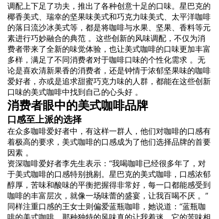
调配上下足了功夫，推出了各种创意十足的口味。星巴克的
椰香美式、瑞幸的坚果味美式和巧克力味美式、太平洋咖啡
的落日流沙冰美式等，都是将咖啡与水果、坚果、香料等元
素进行巧妙融合的典范 。这些创新的风味调配，不仅为消
费者带来了全新的味觉体验，也让美式咖啡的口味更加丰富
多样，满足了不同消费者对于咖啡口味的个性化需求 。无
论是喜欢清新果香的消费者，还是钟情于浓郁坚果味的咖啡
爱好者，亦或是追求甜蜜巧克力味的人群，都能在这些创新
口味的美式咖啡中找到自己的心头好 。
消费者眼中的美式咖啡品牌
口感至上派的选择
在众多咖啡爱好者中，有这样一群人，他们对咖啡的口感有
着极高的要求，美式咖啡的口感成为了他们选择品牌的首要
因素 。
资深咖啡爱好者李先生表示：“我喝咖啡已经很多年了，对
于美式咖啡的口感特别挑剔。星巴克的美式咖啡，口感浓郁
醇厚，苦味和酸味的平衡把握得非常好，每一口都能感受到
咖啡的丰富层次，就像一场味蕾的盛宴，让我百喝不厌 。”
同样注重口感的王女士则偏爱蓝瓶咖啡，她说道：“蓝瓶咖
啡的美式咖啡，那种独特的风味真的让我着迷。它的苦味相