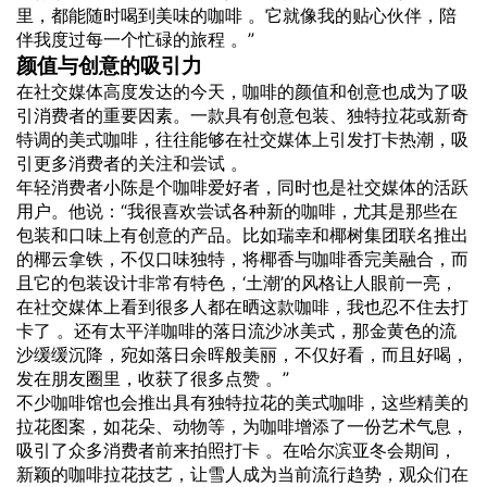
里，都能随时喝到美味的咖啡 。它就像我的贴心伙伴，陪
伴我度过每一个忙碌的旅程 。”
颜值与创意的吸引力
在社交媒体高度发达的今天，咖啡的颜值和创意也成为了吸
引消费者的重要因素。一款具有创意包装、独特拉花或新奇
特调的美式咖啡，往往能够在社交媒体上引发打卡热潮，吸
引更多消费者的关注和尝试 。
年轻消费者小陈是个咖啡爱好者，同时也是社交媒体的活跃
用户。他说：“我很喜欢尝试各种新的咖啡，尤其是那些在
包装和口味上有创意的产品。比如瑞幸和椰树集团联名推出
的椰云拿铁，不仅口味独特，将椰香与咖啡香完美融合，而
且它的包装设计非常有特色，‘土潮’的风格让人眼前一亮，
在社交媒体上看到很多人都在晒这款咖啡，我也忍不住去打
卡了 。还有太平洋咖啡的落日流沙冰美式，那金黄色的流
沙缓缓沉降，宛如落日余晖般美丽，不仅好看，而且好喝，
发在朋友圈里，收获了很多点赞 。”
不少咖啡馆也会推出具有独特拉花的美式咖啡，这些精美的
拉花图案，如花朵、动物等，为咖啡增添了一份艺术气息，
吸引了众多消费者前来拍照打卡 。在哈尔滨亚冬会期间，
新颖的咖啡拉花技艺，让雪人成为当前流行趋势，观众们在