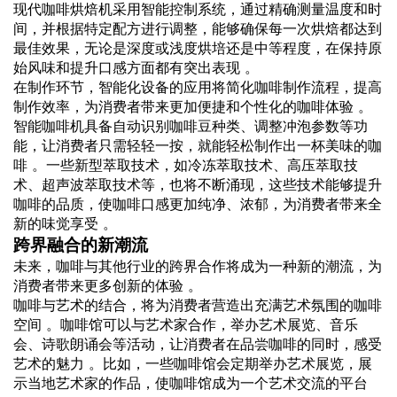
现代咖啡烘焙机采用智能控制系统，通过精确测量温度和时
间，并根据特定配方进行调整，能够确保每一次烘焙都达到
最佳效果，无论是深度或浅度烘培还是中等程度，在保持原
始风味和提升口感方面都有突出表现 。
在制作环节，智能化设备的应用将简化咖啡制作流程，提高
制作效率，为消费者带来更加便捷和个性化的咖啡体验 。
智能咖啡机具备自动识别咖啡豆种类、调整冲泡参数等功
能，让消费者只需轻轻一按，就能轻松制作出一杯美味的咖
啡 。一些新型萃取技术，如冷冻萃取技术、高压萃取技
术、超声波萃取技术等，也将不断涌现，这些技术能够提升
咖啡的品质，使咖啡口感更加纯净、浓郁，为消费者带来全
新的味觉享受 。
跨界融合的新潮流
未来，咖啡与其他行业的跨界合作将成为一种新的潮流，为
消费者带来更多创新的体验 。
咖啡与艺术的结合，将为消费者营造出充满艺术氛围的咖啡
空间 。咖啡馆可以与艺术家合作，举办艺术展览、音乐
会、诗歌朗诵会等活动，让消费者在品尝咖啡的同时，感受
艺术的魅力 。比如，一些咖啡馆会定期举办艺术展览，展
示当地艺术家的作品，使咖啡馆成为一个艺术交流的平台