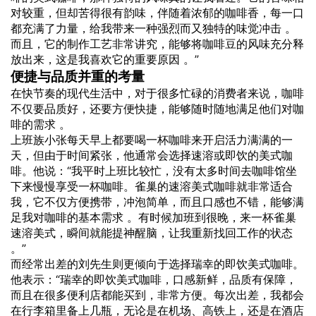
对较重，但却苦得很有韵味，伴随着浓郁的咖啡香，每一口
都充满了力量，给我带来一种强烈而又独特的味觉冲击 。
而且，它的制作工艺非常讲究，能够将咖啡豆的风味充分释
放出来，这是我喜欢它的重要原因 。”
便捷与品质并重的考量
在快节奏的现代生活中，对于很多忙碌的消费者来说，咖啡
不仅要品质好，还要方便快捷，能够随时随地满足他们对咖
啡的需求 。
上班族小张每天早上都要喝一杯咖啡来开启活力满满的一
天，但由于时间紧张，他通常会选择速溶或即饮的美式咖
啡。他说：“我平时上班比较忙，没有太多时间去咖啡馆坐
下来慢慢享受一杯咖啡。雀巢的速溶美式咖啡就非常适合
我，它不仅方便携带，冲泡简单，而且口感也不错，能够满
足我对咖啡的基本需求 。有时候加班到很晚，来一杯雀巢
速溶美式，瞬间就能提神醒脑，让我重新找回工作的状态
。”
而经常出差的刘先生则更倾向于选择瑞幸的即饮美式咖啡。
他表示：“瑞幸的即饮美式咖啡，口感新鲜，品质有保障，
而且在很多便利店都能买到，非常方便。每次出差，我都会
在行李箱里备上几瓶，无论是在机场、高铁上，还是在酒店