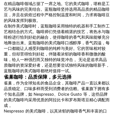
在精品咖啡领域占据了一席之地。它的美式咖啡，堪称是工
艺与风味的完美结合。蓝瓶咖啡坚持选用高品质的精品咖啡
豆，并且在烘焙过程中严格控制温度和时间，力求将咖啡豆
的风味发挥到极致。
在制作美式咖啡时，蓝瓶咖啡采用独特的机器和手工制作工
艺相结合的方式。咖啡师们凭借着精湛的技艺，将热水与咖
啡粉进行恰到好处的融合，使得咖啡的香气和风味能够充分
地释放出来。蓝瓶咖啡的美式咖啡口感醇厚，香气四溢，每
一口都能让人感受到咖啡的纯粹与美好。它的苦味相对较
重，但却苦得恰到好处，伴随着浓郁的咖啡香和微微的酸
味，给人一种强烈而又独特的味觉冲击 。无论是追求高品
质咖啡的资深爱好者，还是想要尝试独特风味的咖啡新手，
蓝瓶咖啡的美式咖啡都绝对值得一试。
雀巢咖啡：品质保障，多元选择
雀巢，作为全球知名的食品企业，其咖啡产品一直以来都以
品质稳定、口味多样而受到消费者的信赖。雀巢旗下拥有多
个知名品牌，如 Nespresso、Dolce Gusto 等，这些品牌
的美式咖啡均采用优质的阿拉比卡和罗布斯塔豆精心调配而
成 。
Nespresso 的美式咖啡，以其浓郁的咖啡香气和丰富的口