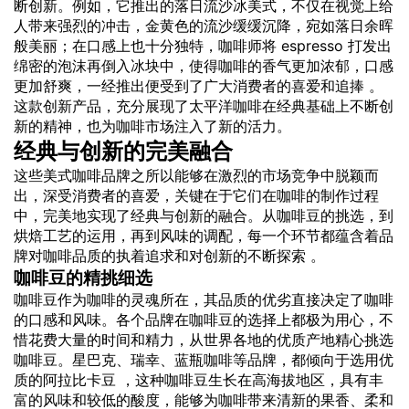
断创新。例如，它推出的落日流沙冰美式，不仅在视觉上给
人带来强烈的冲击，金黄色的流沙缓缓沉降，宛如落日余晖
般美丽；在口感上也十分独特，咖啡师将 espresso 打发出
绵密的泡沫再倒入冰块中，使得咖啡的香气更加浓郁，口感
更加舒爽，一经推出便受到了广大消费者的喜爱和追捧 。
这款创新产品，充分展现了太平洋咖啡在经典基础上不断创
新的精神，也为咖啡市场注入了新的活力。
经典与创新的完美融合
这些美式咖啡品牌之所以能够在激烈的市场竞争中脱颖而
出，深受消费者的喜爱，关键在于它们在咖啡的制作过程
中，完美地实现了经典与创新的融合。从咖啡豆的挑选，到
烘焙工艺的运用，再到风味的调配，每一个环节都蕴含着品
牌对咖啡品质的执着追求和对创新的不断探索 。
咖啡豆的精挑细选
咖啡豆作为咖啡的灵魂所在，其品质的优劣直接决定了咖啡
的口感和风味。各个品牌在咖啡豆的选择上都极为用心，不
惜花费大量的时间和精力，从世界各地的优质产地精心挑选
咖啡豆。星巴克、瑞幸、蓝瓶咖啡等品牌，都倾向于选用优
质的阿拉比卡豆 ，这种咖啡豆生长在高海拔地区，具有丰
富的风味和较低的酸度，能够为咖啡带来清新的果香、柔和