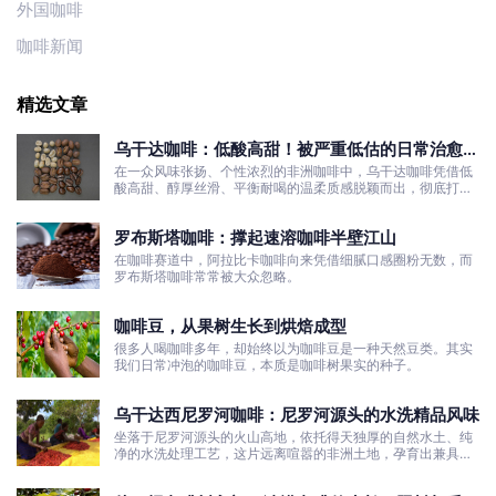
外国咖啡
咖啡新闻
精选文章
乌干达咖啡：低酸高甜！被严重低估的日常治愈口
粮豆
在一众风味张扬、个性浓烈的非洲咖啡中，乌干达咖啡凭借低
酸高甜、醇厚丝滑、平衡耐喝的温柔质感脱颖而出，彻底打破
了大众对非洲咖啡“酸涩浓烈、刺激性强”的刻板印象。
罗布斯塔咖啡：撑起速溶咖啡半壁江山
在咖啡赛道中，阿拉比卡咖啡向来凭借细腻口感圈粉无数，而
罗布斯塔咖啡常常被大众忽略。
咖啡豆，从果树生长到烘焙成型
很多人喝咖啡多年，却始终以为咖啡豆是一种天然豆类。其实
我们日常冲泡的咖啡豆，本质是咖啡树果实的种子。
乌干达西尼罗河咖啡：尼罗河源头的水洗精品风味
坐落于尼罗河源头的火山高地，依托得天独厚的自然水土、纯
净的水洗处理工艺，这片远离喧嚣的非洲土地，孕育出兼具干
净果酸、白葡萄清甜的优质咖啡豆。