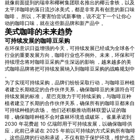
就像前面提到的瑞幸和椰树集团联名推出的椰云拿铁，以及
太平洋咖啡的落日流沙冰美式，都是非常具有创意的新口味
咖啡 。所以，不要害怕尝试新事物，说不定下一个让你心
动的咖啡口味，就在这些新品牌和新产品中 。
美式咖啡的未来趋势
可持续发展的咖啡豆采购
在环保意识日益增强的今天，可持续发展已经成为全球各个
行业的重要发展方向，咖啡行业也不例外。未来，环保和可
持续理念将对咖啡豆采购产生深远的影响 ，越来越多的美
式咖啡品牌将把可持续发展纳入到咖啡豆采购的战略规划中
。
为了实现可持续采购，品牌们纷纷采取行动，与咖啡豆种植
者建立长期稳定的合作伙伴关系，确保咖啡豆的来源符合可
持续发展的标准 。星巴克致力于可持续采购，与咖啡豆种
植者建立了长期的合作伙伴关系，确保所有的咖啡豆都来自
可持续种植的农场 。他们还积极推动雨林联盟认证的咖
啡，确保咖啡种植不会对森林环境造成破坏 。雀巢承诺到
2030 年花费超 10 亿瑞郎用于可持续发展，以确保咖啡供
应，此前已承诺在 2025 年前以可持续的方式采购所有咖啡
。这些品牌的行动和承诺，不仅有助于保护环境，维护生态