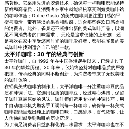
感著称。它采用先进的胶囊技术，确保每一杯咖啡都能保持
新鲜和高品质，让消费者在家中就能轻松享受到媲美咖啡馆
的咖啡体验；Dolce Gusto 的美式咖啡则更注重口感的平
衡与顺滑，带有淡淡的果香和甜感，适合那些喜欢口感柔和
的消费者。此外，雀巢还不断推出新的美式咖啡产品，以满
足不同消费者的口味需求 。无论是追求便捷的上班族，还
是喜欢在家中享受悠闲时光的咖啡爱好者，都能在雀巢的美
式咖啡中找到适合自己的那一款。
太平洋咖啡：30 年的经典与创新
太平洋咖啡，自 1992 年在中国香港诞生以来，已经走过了
30 年的辉煌历程。30 年来，它始终坚持对咖啡品质的严格
把控，传承经典的同时不断创新，为消费者带来了无数美味
的咖啡体验 。
在经典美式咖啡的制作上，太平洋咖啡十分注重咖啡豆的品
质和冲调手法。它选用优质的咖啡豆，经过精心烘焙，保留
了咖啡豆最原始的风味。咖啡师们运用专业的冲调技巧，用
半自动咖啡机为顾客手工调制每一杯咖啡，确保每一杯美式
咖啡都能呈现出纯正的咖啡口味，口感醇厚，香气浓郁，让
人仿佛能感受到咖啡的历史沉淀 。
为了满足消费者日益多样化的口味需求，太平洋咖啡也在不