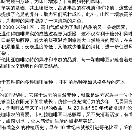
风味
物质的形成，为咖啡增添了丰富而独特的风味。
了坚实的基础。其土壤肥沃，富含丰富的有机质和矿物质，这些
株提供了充足的养分，助力它们茁壮成长。此外，山区土壤较高
感，为咖啡的风味增添了一抹清新的亮色。
到 2000 米的山区 ，高山气候成为了咖啡品质的又一关键因素。
低温使得咖啡果实的成熟过程更为缓慢，这不仅有利于糖分和风
，口感更加醇厚。较大的昼夜温差则像是大自然施展的魔法，在
，积累能量；夜晚温度降低，又能减少能量的消耗，进一步促进
杂 。
哥伦比亚咖啡独特的风味和卓越的品质。每一颗咖啡豆都蕴含着
与咖啡农辛勤劳作的完美结晶。
于其种植的多种咖啡品种 ，不同的品种宛如风格各异的艺术
章。
广泛的咖啡品种 。它属于波旁的自然变种，就像是波旁家族中一位
能够直接在阳光下茁壮成长，仿佛一位充满活力的少年，无畏阳
为咖啡农带来了可观的收益。从 20 世纪 50 年代被引进哥伦
受咖啡农的喜爱。卡杜拉咖啡豆口感醇厚，又不失清新活泼，有
，甜感明显 ，让人感受到生活的甜蜜与美好。
拥有着悠久的种植历史，早在 16 世纪末就被引进哥伦比亚 。它