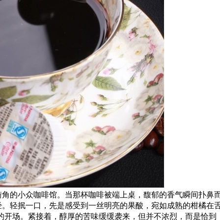
街角的小众咖啡馆。当那杯咖啡被端上桌，馥郁的香气瞬间扑鼻
经。轻抿一口，先是感受到一丝明亮的果酸，宛如成熟的柑橘在
的开场。紧接着，醇厚的苦味缓缓袭来，但并不浓烈，而是恰到