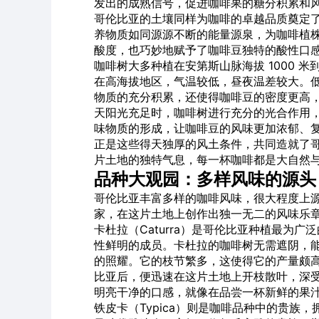
发出的成熟信号，促进咖啡果的糖分积累和
哥伦比亚的土壤同样为咖啡的卓越品质奠定
养物质如同源源不断的能量源泉，为咖啡植
酸度，也巧妙地赋予了咖啡豆独特的酸性口
咖啡树大多种植在安第斯山脉海拔 1000 米
在高海拔地区，气温较低，昼夜温差较大。
物质的充分积累，还使得咖啡豆的密度更高
天阳光充足时，咖啡树进行充分的光合作用
味物质的形成，让咖啡豆的风味更加浓郁、复
正是这些得天独厚的风土条件，共同造就了
片土地的独特气息，每一杯咖啡都是大自然
品种大观园：多样风味的源头
哥伦比亚丰富多样的咖啡风味，很大程度上源
家，在这片土地上创作出独一无二的风味乐
卡杜拉（Caturra）是哥伦比亚种植最为
性鲜明的成员。卡杜拉的咖啡树无需遮阴，
的照耀。它的枝节繁多，这使得它的产量颇高，
比亚后，便迅速在这片土地上开枝散叶，深
明亮干净的口感，就像在品尝一杯新鲜的果汁
铁皮卡（Typica）则是咖啡品种中的贵族，