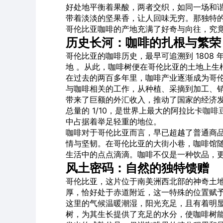
好处地平衡着果酸，两者交织，如同一场和
带着淡淡的坚果香，让人回味无穷。那独特
哥伦比亚咖啡的产地充满了好奇与向往，究
历史长河：咖啡的扎根与繁荣
哥伦比亚的咖啡历史，最早可追溯到 1808
地 。从此，咖啡树便在哥伦比亚的土地上生
在过去的两百多年里，咖啡产业逐渐成为哥
与咖啡相关的工作，从种植、采摘到加工、
带来了巨额的外汇收入，推动了国家的经济
总量的 1/10，是世界上最大的阿拉比卡
咖啡
中占据着举足轻重的地位。
咖啡对于哥伦比亚而言，早已超越了普通商
情与坚韧。在哥伦比亚的大街小巷，咖啡馆
生活中的点点滴滴。咖啡不仅是一种饮品，
风土密码：自然的独特馈赠
哥伦比亚，这片位于南美洲西北部的神奇土
厚，恰好处于赤道附近，这一特殊的位置赋予
这里的气候温暖潮湿，阳光充足，且有着明
树，为其生长提供了充足的水分，使咖啡树