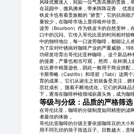
风味优雅迷人，宛如一位气质高雅的贵族，
在花园中，微风拂来，带来阵阵花香 ，优质
铁皮卡也有着贵族般的 “娇贵”，它的抗病
量较少，在咖啡市场上显得格外珍贵。
波旁（Bourbon）作为铁皮卡的自然变种
口中的沉闷。它传入哥伦比亚的时间相对较
中的独特地位，每一口波旁咖啡，都能让人
为了应对叶锈病对咖啡产业的严重威胁，1982
功研发培育出哥伦比亚种咖啡 。这个新品种
的侵袭，产量也相当可观 。然而，在杯测上
在比赛中稍显逊色，因此一般用于商业拼配
卡斯蒂略（Castillo）和塔碧（Tabi）
育的成果 。它们从诞生之初就备受关注，拥
茁壮成长 。随着不断地优化，它们的风味品质
下，逐渐在咖啡种植领域崭露头角，成为咖
等级与分级：品质的严格筛选
在哥伦比亚，咖啡的分级制度如同精密的滤
者最佳的体验 。
哥伦比亚咖啡的分级主要依据咖啡豆的大小和
用不同孔径的筛子筛选豆子。目数越大，意味着