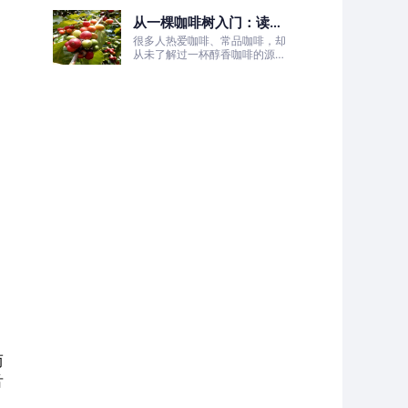
的非洲土地，孕育出兼具干净果
从一棵咖啡树入门：读懂
酸、白葡萄清甜的优质咖啡豆。
咖啡的生长、照料与采收
很多人热爱咖啡、常品咖啡，却
全过程
从未了解过一杯醇香咖啡的源头
——咖啡树的生长奥秘。
而
舌