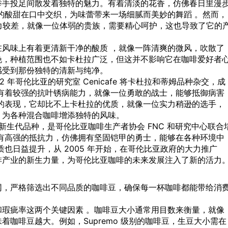
举手投足间散发着独特的魅力。有着清淡的花香，仿佛春日里漫
的酸甜在口中交织，为味蕾带来一场细腻而美妙的舞蹈 。然而，
能力较差，就像一位体弱的贵族，需要精心呵护，这也导致了它的
，在风味上有着更清新干净的酸质 ，就像一阵清爽的微风，吹散了
晚，种植范围也不如卡杜拉广泛，但这并不影响它在咖啡爱好者
感受到那份独特的清新与纯净。
 年哥伦比亚的研究室 Cenicafe 将卡杜拉和蒂姆品种杂交，成
有着较强的抗叶锈病能力，就像一位勇敢的战士，能够抵御病害
的表现，它却比不上卡杜拉的优质，就像一位实力稍逊的选手，
，为各种混合咖啡增添独特的风味。
这两个新生代品种，是哥伦比亚咖啡生产者协会 FNC 和研究中心联合
有高强的抵抗力，仿佛拥有坚固铠甲的勇士，能够在各种环境中
也日益提升，从 2005 年开始，在哥伦比亚政府的大力推广
啡产业的新生力量，为哥伦比亚咖啡的未来发展注入了新的活力
网，严格筛选出不同品质的咖啡豆，确保每一杯咖啡都能带给消
瑕疵率这两个关键因素 。咖啡豆大小通常用目数来衡量，就像
咖啡豆越大。例如，Supremo 级别的咖啡豆，生豆大小需在