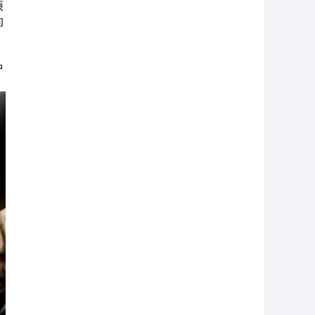
硕
的
%
中