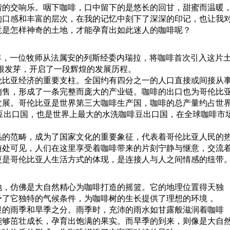
谐的交响乐。咽下咖啡，口中留下的是悠长的回甘，甜蜜而温暖
的
口感
和丰富的层次，在我的记忆中刻下了深深的印记，也让我
竟是怎样神奇的土地，才能孕育出如此迷人的咖啡呢？
 年，一位牧师从法属安的列斯经委内瑞拉，将咖啡首次引入这片
根发芽，开启了一段辉煌的发展历程。
伦比亚经济的重要支柱。全国约有四分之一的人口直接或间接从
销售，形成了一条完整而庞大的产业链。咖啡的出口也为哥伦比
发展。哥伦比亚是世界第三大咖啡生产国，咖啡的总产量约占世
豆
出口国，也是世界上最大的水洗咖啡豆出口国，在全球咖啡市
品的范畴，成为了国家文化的重要象征，代表着哥伦比亚人民的
随处可见，人们在这里享受着咖啡带来的片刻宁静与惬意，交流
更是哥伦比亚人生活方式的体现，是连接人与人之间情感的纽带
地，仿佛是大自然精心为咖啡打造的摇篮。它的地理位置得天独
了它独特的气候条件，为咖啡树的生长提供了理想的环境 。
显的雨季和旱季之分。雨季时，充沛的雨水如甘露般滋润着咖啡
能够茁壮成长，孕育出饱满的果实。而旱季的到来，则像是大自