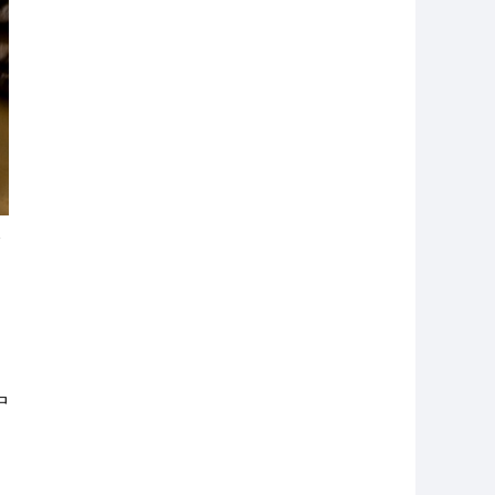
瑕
，
中