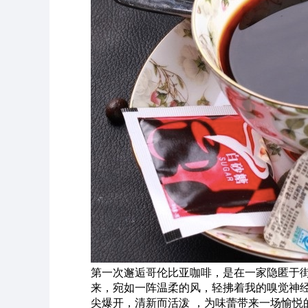
第一次邂逅哥伦比亚咖啡，是在一家隐匿于
来，宛如一阵温柔的风，轻拂着我的嗅觉神
尖爆开，清新而活泼 ，为味蕾带来一场愉悦