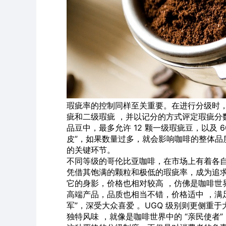
瑕疵率的控制同样至关重要。在进行分级时，会
疵和二级瑕疵 ，并以记分的方式评定瑕疵分数 。比如
品豆中，最多允许 12 颗一级瑕疵豆，以及 
皮”，如果数量过多，就会影响咖啡的整体品
的关键环节。
不同等级的哥伦比亚咖啡，在市场上有着各自独
凭借其饱满的颗粒和极低的瑕疵率，成为追求
它的身影，价格也相对较高 ，仿佛是咖啡世界中的
高端产品，品质也相当不错，价格适中 ，满
军”，深受大众喜爱 。UGQ 级别则更侧重
独特风味 ，就像是咖啡世界中的 “亲民使者”