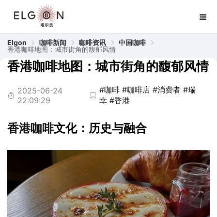
Elgon
咖啡新闻
咖啡资讯
中国咖啡
香港咖啡地图：城市街角的馥郁风情
香港咖啡地图：城市街角的馥郁风情
#咖啡
#咖啡店
#消费者
#瑞
2025-06-24
22:09:29
幸
#香港
香港
咖啡
文化：历史与融合