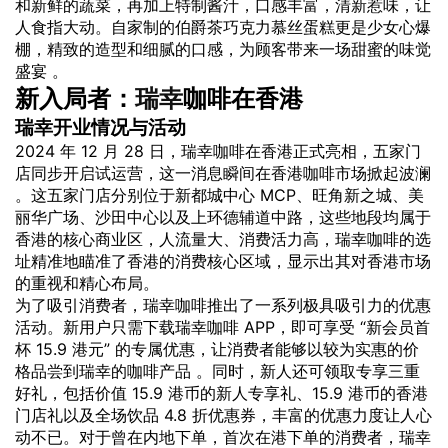
和新鲜的蔬菜，再加上特制酱汁，口感丰富，清新惹味，让
人食指大动。自家制的伯爵茶巧克力慕丝蛋糕更是少女心爆
棚，精致的造型和细腻的口感，为顾客带来一场甜蜜的味觉
盛宴 。
新入局者：
瑞幸
咖啡在香港
瑞幸开业情况与活动
2024 年 12 月 28 日，瑞幸咖啡在香港正式亮相，五家门
店同步开启试运营，这一消息瞬间在香港咖啡市场掀起波澜
。这五家门店分别位于新都城中心 MCP、旺角新之城、美
丽华广场、沙田中心以及上环德辅道中路，这些地段均属于
香港的核心商业区，人流量大、消费活力高，瑞幸咖啡的选
址精准地瞄准了香港的消费核心区域，显示出其对香港市场
的重视和精心布局。
为了吸引消费者，瑞幸咖啡推出了一系列极具吸引力的优惠
活动。新用户只需下载瑞幸咖啡 APP，即可享受 “新会员首
杯 15.9 港元” 的专属优惠，让消费者能够以较为实惠的价
格品尝到瑞幸的咖啡产品 。同时，新人还可领取专享三重
好礼，包括价值 15.9 港币的新人专享礼、15.9 港币的香港
门店礼以及全场饮品 4.8 折优惠券，丰富的优惠力度让人心
动不已。对于曾在内地下单，首次在港下单的消费者，瑞幸