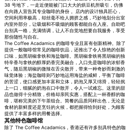
38 号地下，一走近便能被门口大大的烘豆机所吸引，仿佛
在向路人宣告其专业咖啡的身份 。店内的设计独具匠心，
空间利用率极高，却丝毫不给人拥挤之感，巧妙地划分出室
内室外部分，让吸烟和不吸烟的顾客都能自在入座。自助吧
台别具一格，充满情调，让人不自觉地想要自我服务，享受
那份随性与自在。
The Coffee Acadamics 的咖啡专业且富有创新精神。除了
提供一般咖啡馆常见的咖啡饮品，还推出了令人惊艳的创新
口味，如黑胡椒拿铁和海盐咖啡。黑胡椒拿铁将黑胡椒的独
特辛香与拿铁的醇厚奶香完美融合，入口先是咖啡的浓郁香
气，随后黑胡椒的微辣在舌尖散开，带来一种奇妙而刺激的
味觉体验；海盐咖啡则巧妙地运用海盐的咸鲜，平衡了咖啡
的苦涩，使口感更加丰富和立体，奶泡又厚又绵滑，轻轻抿
上一口，细腻的奶泡在口中散开，令人一试难忘。这里的甜
品也做得十分精致，价格却亲民实惠，搭配上一杯香醇的咖
啡，堪称完美的下午茶组合。简餐的品质同样出色，无论是
食材的新鲜度还是烹饪的火候，都把握得恰到好处，为顾客
提供了丰富多样的用餐选择。
其他特色咖啡馆
除了 The Coffee Acadamics，香港还有许多别具特色的咖