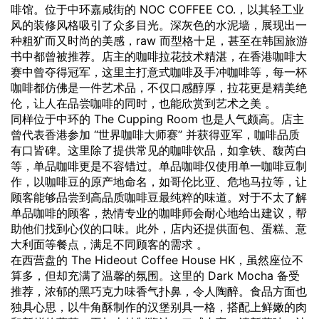
啡馆。位于中环嘉咸街的 NOC COFFEE CO.，以其轻工业
风的装修风格吸引了众多目光。深灰色的水泥墙，展现出一
种粗犷而又时尚的美感，raw 而型格十足，甚至在韩国旅游
书中都曾被推荐。店主的咖啡拉花技术精湛，在香港咖啡大
赛中曾夺得冠军，这里主打意式咖啡及手冲咖啡等，每一杯
咖啡都仿佛是一件艺术品，不仅口感醇厚，拉花更是精美绝
伦，让人在品尝咖啡的同时，也能欣赏到艺术之美 。
同样位于中环的 The Cupping Room 也是人气颇高。店主
曾代表香港参加 “世界咖啡大师赛” 并获得亚军，咖啡品质
有口皆碑。这里除了提供常见的咖啡饮品，如拿铁、馥芮白
等，单品咖啡更是不容错过。单品咖啡仅使用单一咖啡豆制
作，以咖啡豆的原产地命名，如哥伦比亚、危地马拉等，让
顾客能够品尝到高品质咖啡豆最纯粹的味道。对于不太了解
单品咖啡的顾客，热情专业的咖啡师会耐心地给出建议，帮
助他们找到心仪的口味。此外，店内还提供面包、蛋糕、意
大利面等餐点，满足不同顾客的需求 。
在西营盘的 The Hideout Coffee House HK，虽然座位不
算多，但却充满了温馨的氛围。这里的 Dark Mocha 备受
推荐，浓郁的黑巧克力味香气扑鼻，令人陶醉。食品方面也
独具心思，以牛角酥制作的汉堡别具一格，搭配上鲜嫩的肉