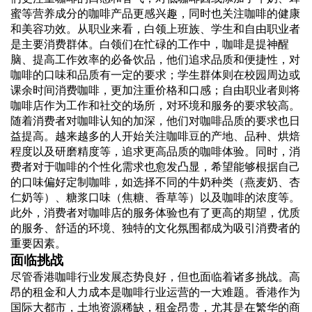
蜜等营养成分的咖啡产品更感兴趣，同时也关注咖啡的健康
和美容功效。从职业来看，白领上班族、学生和自由职业者
是主要消费群体。白领们在忙碌的工作中，咖啡是提神醒
脑、提高工作效率的必备饮品，他们追求品质和便捷性，对
咖啡的口味和品质有一定的要求；学生群体则在校园周边或
课余时间消费咖啡，更加注重价格和口感；自由职业者则将
咖啡店作为工作和社交的场所，对环境和服务的要求较高。
随着消费者对咖啡认知的加深，他们对咖啡品质的要求也日
益提高。越来越多的人开始关注咖啡豆的产地、品种、烘焙
程度以及研磨精度等，追求更高品质的咖啡体验。同时，消
费者对于咖啡的个性化需求也愈发凸显，希望能够根据自己
的口味偏好定制咖啡，如选择不同的牛奶种类（燕麦奶、杏
仁奶等）、糖浆口味（焦糖、香草等）以及咖啡的浓度等。
此外，消费者对咖啡店的服务体验也有了更高的期望，优质
的服务、舒适的环境、独特的文化氛围都成为吸引消费者的
重要因素。
面临挑战
尽管香港咖啡行业发展态势良好，但也面临着诸多挑战。高
昂的租金和人力成本是咖啡行业运营的一大难题。香港作为
国际大都市，土地资源稀缺，租金昂贵，尤其是在繁华的商