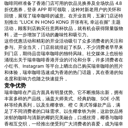
咖啡同样准备了香港门店可用的饮品兑换券及全场饮品 4.8
折优惠券，登录 APP 即可领取，这种对新老用户的关怀和
回馈，展现了瑞幸咖啡的诚意。在开业首周，五家门店还特
别推出 “LUCK IN HONG KONG 开张有礼 幸运在握” 主题
活动，顾客到店购买任意两杯饮品，就有机会获得限量版物
料，进一步增加了活动的趣味性和吸引力。
这些优惠活动和精彩的开业活动吸引了众多消费者的关注和
参与。开业当天，门店前就排起了长队，不少消费者早早来
到门店，期待品尝瑞幸咖啡的独特风味。社交媒体上也纷纷
涌现出关于瑞幸咖啡香港开业的讨论和分享，许多消费者在
小红书、Instagram 等平台上晒出自己购买瑞幸咖啡的照片
和体验，瑞幸咖啡迅速成为香港的热门话题，其在香港的知
名度和影响力也随之快速提升 。
竞争优势
瑞幸咖啡在产品方面具有明显优势。它不断推陈出新，拥有
丰富多样的产品线，涵盖大师美式、经典奶咖、SOE 小黑
杯等经典系列，以及生椰拿铁、橙 C 美式等爆款产品，满
足了不同消费者的口味需求。以生椰拿铁为例，这款饮品将
浓郁的咖啡与清新的椰奶完美融合，口感丝滑，椰香与咖啡
香相互交织，一经推出便受到广大消费者的喜爱，成为瑞幸