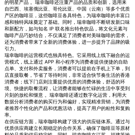
的明星产品 。瑞幸咖啡还注重产品的品质和创新，选用来
自巴西、埃塞俄比亚、哥伦比亚、中国（云南）等多个优质
产区的咖啡豆，这些咖啡豆各具特色，为瑞幸咖啡的丰富口
感和独特风味奠定了基础。同时，瑞幸咖啡不断研发新口味
和新配方，如与知名 IP 联名推出特色饮品，将文化元素与
咖啡产品巧妙结合，不仅满足了消费者对美味咖啡的需求，
还为消费者带来了全新的消费体验，进一步提升了品牌的吸
引力。
瑞幸咖啡的运营模式也独具特色。它采用线上线下融合的运
营模式，线上通过 APP 和小程序为消费者提供便捷的自助
点单、支付和外卖服务，消费者可以提前在手机上下单，到
店直接取餐，节省了等待时间，非常适合快节奏生活的香港
消费者；线下门店则注重提供优质的消费体验，舒适的环
境、快捷的取餐流程，让消费者能够在忙碌的生活中享受到
片刻的放松和惬意 。瑞幸咖啡还通过数字化运营，利用大
数据分析消费者的购买行为和偏好，实现精准营销，为消费
者推荐个性化的产品和优惠活动，提高了用户的粘性和复购
率。
在供应链方面，瑞幸咖啡构建了强大的供应链体系。通过与
优质供应商建立长期稳定的合作关系，确保了咖啡豆等原材
料的品质和供应稳定性。同时，瑞幸咖啡在江苏、福建等地