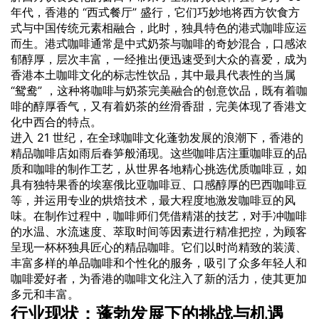
年代，香港的 “西式餐厅” 盛行，它们巧妙地将西方饮食方
式与中国传统元素相融合，此时，独具特色的港式咖啡应运
而生。港式咖啡通常是中式奶茶与咖啡的奇妙混合，口感浓
郁醇厚，层次丰富，一经推出便迅速受到大众的喜爱，成为
香港本土咖啡文化的标志性饮品，其中最具代表性的当属
“鸳鸯” ，这种将咖啡与奶茶完美融合的创意饮品，既有着咖
啡的醇厚香气，又有着奶茶的丝滑香甜，完美体现了香港文
化中西合的特点。
进入 21 世纪，在全球咖啡文化蓬勃发展的浪潮下，香港的
精品咖啡店如雨后春笋般涌现。这些咖啡店注重咖啡豆的品
质和咖啡的制作工艺，从世界各地精心挑选优质咖啡豆，如
具有独特果香的埃塞俄比亚咖啡豆、口感醇厚的巴西咖啡豆
等，并运用专业的烘焙技术，最大程度地激发咖啡豆的风
味。在制作过程中，咖啡师们凭借精湛的技艺，对手冲咖啡
的水温、水流速度、萃取时间等因素进行精准把控，为顾客
呈现一杯杯独具匠心的精品咖啡。它们以时尚精致的装潢、
丰富多样的单品咖啡和个性化的服务，吸引了众多年轻人和
咖啡爱好者，为香港的咖啡文化注入了新的活力，使其更加
多元和丰富。
行业现状：蓬勃发展下的挑战与机遇