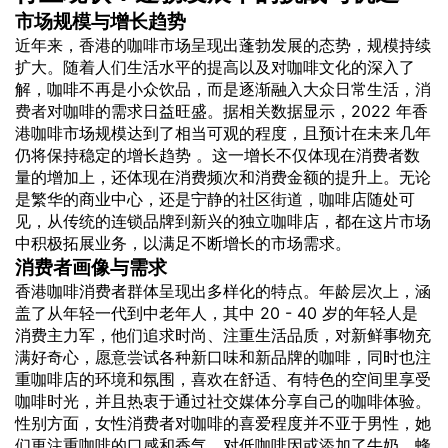
市场规模与增长趋势
近年来，香港的咖啡市场呈现出蓬勃发展的态势，规模持续
扩大。随着人们生活水平的提高以及对咖啡文化的深入了
解，咖啡不再是小众饮品，而是逐渐融入大众日常生活，
消
费者
对咖啡的需求日益旺盛。据相关数据显示，2022 年香
港咖啡市场规模达到了相当可观的程度，且预计在未来几年
仍将保持稳定的增长趋势 。这一增长不仅体现在消费者数
量的增加上，还体现在消费频次和消费金额的提升上。无论
是繁华的商业中心，还是宁静的社区街道，咖啡店随处可
见，从传统的连锁品牌到新兴的独立咖啡店，都在这片市场
中积极拓展业务，以满足不断增长的市场需求。
消费者画像与需求
香港咖啡消费者群体呈现出多样化的特点。年龄层次上，涵
盖了从年轻一代到中老年人，其中 20 - 40 岁的年轻人是
消费主力军，他们追求时尚、注重生活品质，对新鲜事物充
满好奇心，愿意尝试各种新口味和新品牌的咖啡，同时也注
重咖啡店的环境和氛围，喜欢在舒适、有特色的空间里享受
咖啡时光，并且热衷于通过社交媒体分享自己的咖啡体验。
性别方面，女性消费者对咖啡的喜爱程度并不亚于男性，她
们更注重咖啡的口感和香气，对低咖啡因或添加了牛奶、蜂