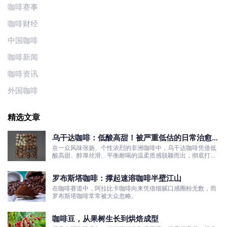
咖啡赛事
咖啡财经
中国咖啡
咖啡新闻
咖啡资讯
外国咖啡
精选文章
乌干达咖啡：低酸高甜！被严重低估的日常治愈口
粮豆
在一众风味张扬、个性浓烈的非洲咖啡中，乌干达咖啡凭借低
酸高甜、醇厚丝滑、平衡耐喝的温柔质感脱颖而出，彻底打破
了大众对非洲咖啡“酸涩浓烈、刺激性强”的刻板印象。
罗布斯塔咖啡：撑起速溶咖啡半壁江山
在咖啡赛道中，阿拉比卡咖啡向来凭借细腻口感圈粉无数，而
罗布斯塔咖啡常常被大众忽略。
咖啡豆，从果树生长到烘焙成型