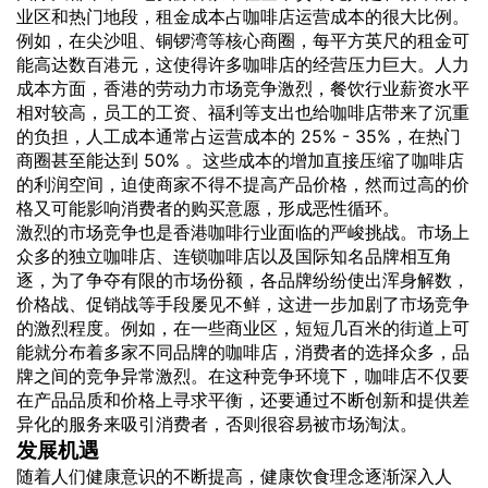
业区和热门地段，租金成本占咖啡店运营成本的很大比例。
例如，在尖沙咀、铜锣湾等核心商圈，每平方英尺的租金可
能高达数百港元，这使得许多咖啡店的经营压力巨大。人力
成本方面，香港的劳动力市场竞争激烈，餐饮行业薪资水平
相对较高，员工的工资、福利等支出也给咖啡店带来了沉重
的负担，人工成本通常占运营成本的 25% - 35%，在热门
商圈甚至能达到 50% 。这些成本的增加直接压缩了咖啡店
的利润空间，迫使商家不得不提高产品价格，然而过高的价
格又可能影响消费者的购买意愿，形成恶性循环。
激烈的市场竞争也是香港咖啡行业面临的严峻挑战。市场上
众多的独立咖啡店、连锁咖啡店以及国际知名品牌相互角
逐，为了争夺有限的市场份额，各品牌纷纷使出浑身解数，
价格战、促销战等手段屡见不鲜，这进一步加剧了市场竞争
的激烈程度。例如，在一些商业区，短短几百米的街道上可
能就分布着多家不同品牌的咖啡店，消费者的选择众多，品
牌之间的竞争异常激烈。在这种竞争环境下，咖啡店不仅要
在产品品质和价格上寻求平衡，还要通过不断创新和提供差
异化的服务来吸引消费者，否则很容易被市场淘汰。
发展机遇
随着人们健康意识的不断提高，健康饮食理念逐渐深入人