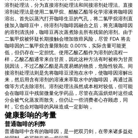
溶剂处理法，分为直接溶剂处理法和间接溶剂处理法。直接
溶剂处理法是使用二氯甲烷、醋酸乙酯等化学溶液将咖啡因
溶出。首先以蒸汽打开咖啡生豆的气孔，将二氯甲烷溶剂直
接加入咖啡豆中，待溶剂与咖啡因融合之后，将充满咖啡因
的溶剂清洗掉，咖啡豆再次蒸煮除去所有残留的溶剂。由于
二氯甲烷被怀疑长期接触会增加致癌风险，尽管 FDA 将去
咖啡因的二氯甲烷含量限制在 0.001%，实际含量可能更
低，但仍存在一定担忧。使用乙酸乙酯作为溶剂的流程一
样，乙酸乙酯通常来自甘蔗，因此这种方法有时被称为甘蔗
脱因法，不过乙酸乙酯是高度易燃的物质，危险性较高。间
接溶剂处理法则是先将咖啡豆浸泡在水中，使咖啡因溶解出
来，然后用含有溶剂的溶液来萃取水中的咖啡因，再通过蒸
馏等方式去除溶剂。溶剂处理法虽然成本相对较低，但可能
会在咖啡豆中残留微量化学药品，尽管在高温烘焙时这些成
分会被气化蒸发而散失，但仍让一些消费者心存顾虑，同
时，它也会对咖啡的风味造成一定影响 。
健康影响的考量
普通咖啡的利弊
普通咖啡中含有的咖啡因，是一把双刃剑，在带来诸多益处