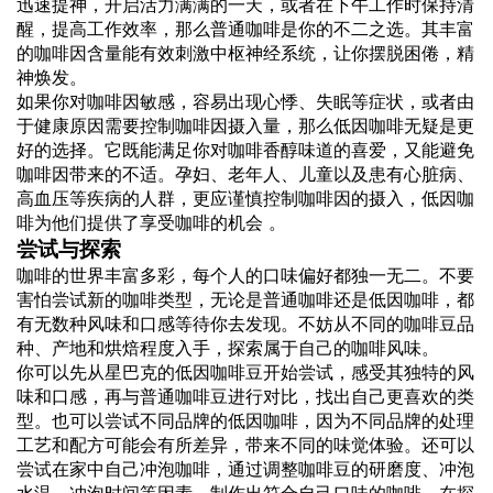
迅速提神，开启活力满满的一天，或者在下午工作时保持清
醒，提高工作效率，那么普通咖啡是你的不二之选。其丰富
的咖啡因含量能有效刺激中枢神经系统，让你摆脱困倦，精
神焕发。
如果你对咖啡因敏感，容易出现心悸、失眠等症状，或者由
于健康原因需要控制咖啡因摄入量，那么低因咖啡无疑是更
好的选择。它既能满足你对咖啡香醇味道的喜爱，又能避免
咖啡因带来的不适。孕妇、老年人、儿童以及患有心脏病、
高血压等疾病的人群，更应谨慎控制咖啡因的摄入，低因咖
啡为他们提供了享受咖啡的机会 。
尝试与探索
咖啡的世界丰富多彩，每个人的口味偏好都独一无二。不要
害怕尝试新的咖啡类型，无论是普通咖啡还是低因咖啡，都
有无数种风味和口感等待你去发现。不妨从不同的咖啡豆品
种、产地和烘焙程度入手，探索属于自己的咖啡风味。
你可以先从星巴克的低因咖啡豆开始尝试，感受其独特的风
味和口感，再与普通咖啡豆进行对比，找出自己更喜欢的类
型。也可以尝试不同品牌的低因咖啡，因为不同品牌的处理
工艺和配方可能会有所差异，带来不同的味觉体验。还可以
尝试在家中自己冲泡咖啡，通过调整咖啡豆的研磨度、冲泡