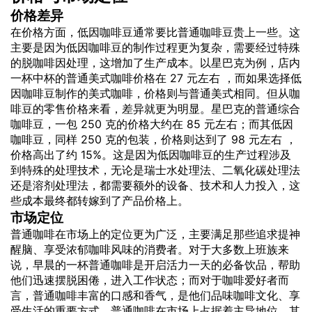
价格差异
在价格方面，低因咖啡豆通常要比普通咖啡豆贵上一些。这
主要是因为低因咖啡豆的制作过程更为复杂，需要经过特殊
的脱咖啡因处理，这增加了生产成本。以星巴克为例，店内
一杯中杯的普通美式咖啡价格在 27 元左右 ，而如果选择低
因咖啡豆制作的美式咖啡，价格则与普通美式相同。但从咖
啡豆的零售价格来看，差异就更为明显。星巴克的普通综合
咖啡豆，一包 250 克的价格大约在 85 元左右；而其低因
咖啡豆，同样 250 克的包装，价格则达到了 98 元左右 ，
价格高出了约 15%。这是因为低因咖啡豆的生产过程涉及
到特殊的处理技术，无论是瑞士水处理法、二氧化碳处理法
还是溶剂处理法，都需要额外的设备、技术和人力投入，这
些成本最终都转嫁到了产品价格上。
市场定位
普通咖啡在市场上的定位更为广泛，主要满足那些追求提神
醒脑、享受浓郁咖啡风味的消费者。对于大多数上班族来
说，早晨的一杯普通咖啡是开启活力一天的必备饮品，帮助
他们迅速摆脱困倦，进入工作状态；而对于咖啡爱好者而
言，普通咖啡丰富的口感和香气，是他们品味咖啡文化、享
受生活的重要方式。普通咖啡在市场上占据着主导地位，其