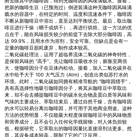
附去除其中的咖啡因，得到无咖啡因的风味满载水。接着，
把新的咖啡生豆（已预泡过）倒进装满这种无咖啡因风味满
载水的容器中，在特定的时间、温度和流速条件下，咖啡因
不断从新咖啡豆中溶出，直至达到平衡状态。最后，取出咖
啡豆进行干燥（晒干或烘干），再进行烘焙。这一方法的优
点在于，能在风味损失较少的前提下去除大部分咖啡因，高
达 99.9%，且用水作为溶剂，安全可靠。但缺点是会有一
定量的咖啡豆损耗废弃，制作成本较高。
二氧化碳处理法，运用了超临界流体二氧化碳的神奇特性，
是保留风味的 “高手”。先让咖啡豆吸收水分，膨胀至两倍
大，使咖啡因分子在豆体内松动。接着，加入二氧化碳并在
水中给予大于 100 大气压力 (Atm)，创造出类似苏打水的
环境。此时，二氧化碳如同拥有精准导航的 “咖啡因猎手”，
具有高选择性地吸引咖啡因分子，将其从咖啡豆中萃取出
来，却不会去捕捉咖啡豆中的碳水化合物及蛋白质等风味和
气味的主要成分。萃取结束后，通过自然干燥，含有咖啡因
的水可以轻易分离出咖啡因，并可用于其他商业用途。这种
方法的优势明显，不仅能最大程度保留咖啡豆中的风味物质
和营养成分，且不会引入任何化学残留物，对人体负担较
低，根据研究，它萃取出的咖啡因量比直接溶剂法更多。然
而，其设备成本较高，限制了它的广泛应用 。