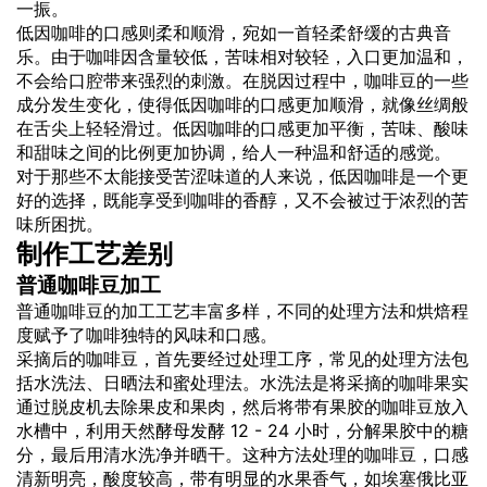
一振。
低因咖啡的口感则柔和顺滑，宛如一首轻柔舒缓的古典音
乐。由于咖啡因含量较低，苦味相对较轻，入口更加温和，
不会给口腔带来强烈的刺激。在脱因过程中，咖啡豆的一些
成分发生变化，使得低因咖啡的口感更加顺滑，就像丝绸般
在舌尖上轻轻滑过。低因咖啡的口感更加平衡，苦味、酸味
和甜味之间的比例更加协调，给人一种温和舒适的感觉。
对于那些不太能接受苦涩味道的人来说，低因咖啡是一个更
好的选择，既能享受到咖啡的香醇，又不会被过于浓烈的苦
味所困扰。
制作工艺差别
普通咖啡豆加工
普通咖啡豆的加工工艺丰富多样，不同的处理方法和烘焙程
度赋予了咖啡独特的风味和口感。
采摘后的咖啡豆，首先要经过处理工序，常见的处理方法包
括水洗法、日晒法和蜜处理法。水洗法是将采摘的咖啡果实
通过脱皮机去除果皮和果肉，然后将带有果胶的咖啡豆放入
水槽中，利用天然酵母发酵 12 - 24 小时，分解果胶中的糖
分，最后用清水洗净并晒干。这种方法处理的咖啡豆，口感
清新明亮，酸度较高，带有明显的水果香气，如埃塞俄比亚