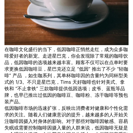
在咖啡文化盛行的当下，低因咖啡正悄然走红，成为众多咖
啡爱好者的新宠。走进星巴克，你会发现除了常规的咖啡饮
品，低因咖啡的选项越来越丰富。顾客不仅可以在点单时要
求更换低因
咖啡豆
，星巴克还立足 “低因” 推出了不少 “轻咖
啡” 产品 ，如生咖系列，其单杯
咖啡因
的含量约为同杯型美
式的 1/3。不只是星巴克，Tims 天好咖啡也针对美式、拿
铁和 “不止拿铁” 三款咖啡提供低因选项；皮爷、蓝瓶等品
牌，也早已推出过低因的咖啡豆、咖啡粉、冻干咖啡等预包
装产品。
低因咖啡市场的迅速扩张，反映出消费者对健康和个性化需
求的关注。随着人们健康意识的提升，越来越多的人开始关
注咖啡因摄入对身体的影响。对于那些对咖啡因敏感、容易
失眠或需要控制咖啡因摄入量的人群来说，低因咖啡无疑是