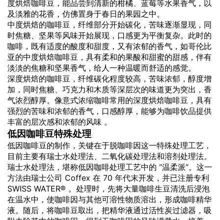
度烘焙咖啡豆，能品尝到清新的柑橘、蓝莓等水果香气，以
及淡雅的花香，仿佛置身于春日的果园之中。
中度烘焙的咖啡豆，纤维部分开始碳化，苦味逐渐显现，同
时焦糖、坚果等风味开始展现，口感更为平衡复杂。此时的
咖啡，既有适度的酸度和甜度，又有浓郁的香气，如哥伦比
亚的中度烘焙咖啡豆，具有柔和的果酸和甜蜜的甜感，伴有
淡淡的焦糖和坚果香气，给人一种温暖而舒适的感觉。
深度烘焙的咖啡豆，纤维碳化程度较高，苦味浓郁，醇度增
加，同时焦糖、巧克力和木质等深层次的味道更为突出，香
气浓烈醇厚。像意式浓缩咖啡常用的深度烘焙咖啡豆，具有
强烈的苦味和浓郁的香气，口感醇厚，能够为咖啡饮品提供
丰富的层次感和浓郁的风味 。
低因咖啡豆特殊处理
低因咖啡豆的制作，关键在于脱咖啡因这一特殊处理工艺，
目前主要有瑞士水处理法、二氧化碳处理法和溶剂处理法。
瑞士水处理法，堪称低因咖啡处理工艺中的 “温柔派”。这一
方法由瑞士公司 Coffex 在 70 年代末开发，并已注册专利
SWISS WATER® 。处理时，先将大量咖啡生豆清洗后浸泡
在温水中，使咖啡因与其他可溶性物质溶出，形成咖啡精华
液。随后，将咖啡豆取出，把精华液通过活性炭过滤器，吸