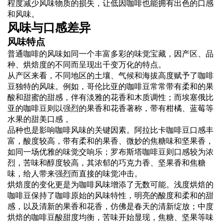
程度减少风味物质的损失，让低因咖啡也能拥有出色的口感
和风味。
风味与口感差异
风味特点
普通咖啡的风味如同一个丰富多彩的味觉宝藏，因产区、品
种、烘焙度的不同而呈现出千变万化的特点。
从产区来看，不同地区的土壤、气候和海拔高度赋予了咖啡
豆独特的风味。例如，哥伦比亚的咖啡豆常常带有柔和的果
酸和甜蜜的甜感，伴有淡雅的花香和木质调性；而埃塞俄比
亚的咖啡豆则以强烈的果香和花香著称，带有柑橘、蓝莓等
水果的甜美口感 。
品种也是影响咖啡风味的关键因素。阿拉比卡咖啡豆口感丰
富，酸度较高，带有柔和的果香、微妙的焦糖味和坚果香，
如同一场优雅的味觉交响乐；罗布斯塔咖啡豆则口感较为浓
烈，苦味和醇度较高，其浓郁的巧克力香、坚果香和焦糖
味，给人带来强烈而直接的味觉冲击。
烘焙度的变化更是为咖啡风味增添了无数可能。浅度烘焙的
咖啡豆保持了咖啡原始的风味特性，明亮的酸度和柔和的甜
感，以及清新的果香和花香，仿佛是春天的清新绽放；中度
烘焙的咖啡豆酸甜度均衡，苦味开始显现，焦糖、坚果等味