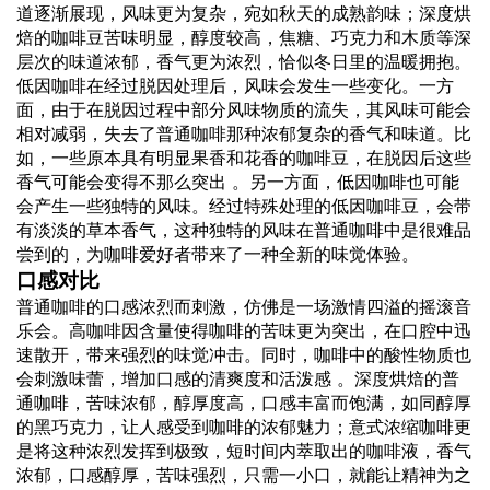
道逐渐展现，风味更为复杂，宛如秋天的成熟韵味；深度烘
焙的咖啡豆苦味明显，醇度较高，焦糖、巧克力和木质等深
层次的味道浓郁，香气更为浓烈，恰似冬日里的温暖拥抱。
低因咖啡在经过脱因处理后，风味会发生一些变化。一方
面，由于在脱因过程中部分风味物质的流失，其风味可能会
相对减弱，失去了普通咖啡那种浓郁复杂的香气和味道。比
如，一些原本具有明显果香和花香的咖啡豆，在脱因后这些
香气可能会变得不那么突出 。另一方面，低因咖啡也可能
会产生一些独特的风味。经过特殊处理的低因咖啡豆，会带
有淡淡的草本香气，这种独特的风味在普通咖啡中是很难品
尝到的，为咖啡爱好者带来了一种全新的味觉体验。
口感对比
普通咖啡的口感浓烈而刺激，仿佛是一场激情四溢的摇滚音
乐会。高咖啡因含量使得咖啡的苦味更为突出，在口腔中迅
速散开，带来强烈的味觉冲击。同时，咖啡中的酸性物质也
会刺激味蕾，增加口感的清爽度和活泼感 。深度烘焙的普
通咖啡，苦味浓郁，醇厚度高，口感丰富而饱满，如同醇厚
的黑巧克力，让人感受到咖啡的浓郁魅力；意式浓缩咖啡更
是将这种浓烈发挥到极致，短时间内萃取出的咖啡液，香气
浓郁，口感醇厚，苦味强烈，只需一小口，就能让精神为之