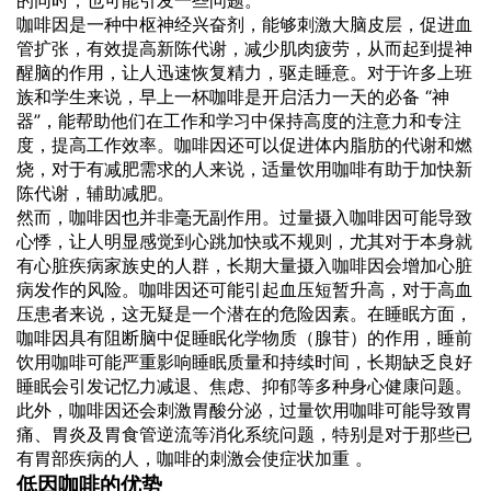
的同时，也可能引发一些问题。
咖啡因是一种中枢神经兴奋剂，能够刺激大脑皮层，促进血
管扩张，有效提高新陈代谢，减少肌肉疲劳，从而起到提神
醒脑的作用，让人迅速恢复精力，驱走睡意。对于许多上班
族和学生来说，早上一杯咖啡是开启活力一天的必备 “神
器”，能帮助他们在工作和学习中保持高度的注意力和专注
度，提高工作效率。咖啡因还可以促进体内脂肪的代谢和燃
烧，对于有减肥需求的人来说，适量饮用咖啡有助于加快新
陈代谢，辅助减肥。
然而，咖啡因也并非毫无副作用。过量摄入咖啡因可能导致
心悸，让人明显感觉到心跳加快或不规则，尤其对于本身就
有心脏疾病家族史的人群，长期大量摄入咖啡因会增加心脏
病发作的风险。咖啡因还可能引起血压短暂升高，对于高血
压患者来说，这无疑是一个潜在的危险因素。在睡眠方面，
咖啡因具有阻断脑中促睡眠化学物质（腺苷）的作用，睡前
饮用咖啡可能严重影响睡眠质量和持续时间，长期缺乏良好
睡眠会引发记忆力减退、焦虑、抑郁等多种身心健康问题。
此外，咖啡因还会刺激胃酸分泌，过量饮用咖啡可能导致胃
痛、胃炎及胃食管逆流等消化系统问题，特别是对于那些已
有胃部疾病的人，咖啡的刺激会使症状加重 。
低因咖啡的优势