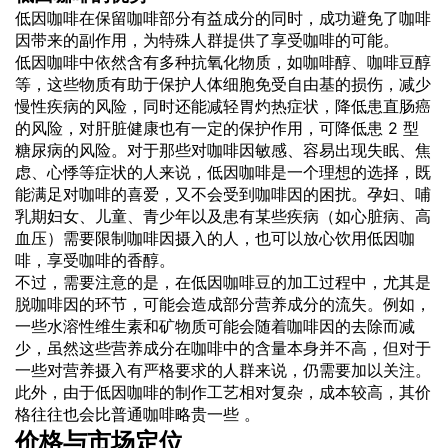
低因咖啡在保留咖啡部分有益成分的同时，成功避免了咖啡
因带来的副作用，为特殊人群提供了享受咖啡的可能。
低因咖啡中依然含有多种抗氧化物质，如咖啡醇、咖啡豆醇
等，这些物质有助于保护人体细胞免受自由基的损伤，减少
慢性疾病的风险，同时还能减轻胃灼热症状，降低患直肠癌
的风险，对肝脏健康也有一定的保护作用，可降低患 2 型
糖尿病的风险。对于那些对咖啡因敏感、容易出现失眠、焦
虑、心悸等症状的人来说，低因咖啡是一个理想的选择，既
能满足对咖啡的喜爱，又不会受到咖啡因的困扰。孕妇、哺
乳期妇女、儿童、青少年以及患有某些疾病（如心脏病、高
血压）需要限制咖啡因摄入的人，也可以放心饮用低因咖
啡，享受咖啡的香醇。
不过，需要注意的是，在低因咖啡豆的加工过程中，尤其是
脱咖啡因的环节，可能会造成部分营养成分的流失。例如，
一些水溶性维生素和矿物质可能会随着咖啡因的去除而减
少，虽然这些营养成分在咖啡中的含量本身并不高，但对于
一些对营养摄入有严格要求的人群来说，仍需要加以关注。
此外，由于低因咖啡的制作工艺相对复杂，成本较高，其价
格往往也会比普通咖啡略贵一些 。
价格与市场定位