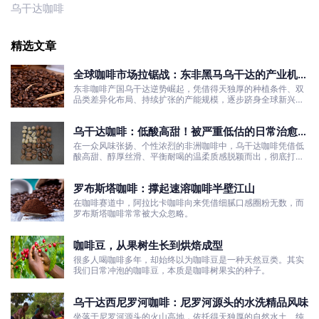
乌干达咖啡
精选文章
全球咖啡市场拉锯战：东非黑马乌干达的产业机遇
与发展真相
东非咖啡产国乌干达逆势崛起，凭借得天独厚的种植条件、双
品类差异化布局、持续扩张的产能规模，逐步跻身全球新兴咖
啡核心产区行列。
乌干达咖啡：低酸高甜！被严重低估的日常治愈口
粮豆
在一众风味张扬、个性浓烈的非洲咖啡中，乌干达咖啡凭借低
酸高甜、醇厚丝滑、平衡耐喝的温柔质感脱颖而出，彻底打破
了大众对非洲咖啡“酸涩浓烈、刺激性强”的刻板印象。
罗布斯塔咖啡：撑起速溶咖啡半壁江山
在咖啡赛道中，阿拉比卡咖啡向来凭借细腻口感圈粉无数，而
罗布斯塔咖啡常常被大众忽略。
咖啡豆，从果树生长到烘焙成型
很多人喝咖啡多年，却始终以为咖啡豆是一种天然豆类。其实
我们日常冲泡的咖啡豆，本质是咖啡树果实的种子。
乌干达西尼罗河咖啡：尼罗河源头的水洗精品风味
坐落于尼罗河源头的火山高地，依托得天独厚的自然水土、纯