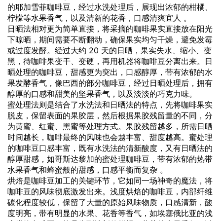
的耶加雪菲咖啡豆，经过水洗处理后，展现出浓郁的柑橘、
柠檬等水果香气，以及清新的花香，口感清爽宜人 。
日晒法相对更为简单直接，将采摘的咖啡果实直接放在阳光
下晾晒，期间需要不断翻动，确保果实均匀干燥，避免发霉
或过度发酵。经过大约 20 天的日晒，果实失水、缩小、变
黑，待咖啡果变干、变硬，再用机器将咖啡豆分离出来。日
晒处理的咖啡豆，甜感更为突出，口感醇厚，带有浓郁的水
果发酵香气，像巴西的部分咖啡豆，经过日晒处理后，拥有
醇厚的口感和甜美的坚果香气，以及淡淡的巧克力味。
蜜处理法则是结合了水洗法和日晒法的特点，先将咖啡果实
脱皮，保留表面的果胶层，然后根据果胶残留量的不同，分
为黄蜜、红蜜、黑蜜等处理方式。果胶残留越多，所需日晒
时间越长，咖啡最终的风味也会越丰富、甜度越高。蜜处理
的咖啡豆口感丰富，既有水洗法的清新酸度，又有日晒法的
醇厚甜感，如哥斯达黎加的蜜处理咖啡豆，带有浓郁的热带
水果香气和蜂蜜般的甜感，口感平衡而复杂 。
烘焙是咖啡豆加工的关键环节，它如同一场神奇的魔法，将
咖啡豆的风味彻底激发出来。浅度烘焙的咖啡豆，内部纤维
碳化程度较低，保留了大量的原始风味物质，口感清新，酸
度明亮，带有明显的水果、花香等香气，如埃塞俄比亚的浅