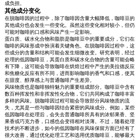
成负担。
其他成分变化
在脱咖啡因的过程中，除了咖啡因含量大幅降低，咖啡豆的
其他成分也会发生一些变化。虽然这些变化相对较小，但仍
可能对咖啡的
口感
和
风味
产生一定影响。
蛋白质、碳水化合物和脂肪是咖啡豆中的重要成分，它们在
咖啡的风味形成中扮演着关键角色。在脱咖啡因过程中，这
些成分的含量和结构可能会发生细微改变。研究表明，经过
处理的低因咖啡豆，其蛋白质和碳水化合物的含量可能会略
有下降，这可能会导致咖啡在烘焙过程中产生的美拉德反应
和焦糖化反应有所不同，进而影响咖啡的香气和口感，使其
在甜度、醇厚感上与普通咖啡产生差异。
风味物质也是咖啡独特魅力的重要组成部分。咖啡豆中含有
数百种挥发性和非挥发性化合物，它们共同构成了咖啡丰富
多样的风味。脱咖啡因过程可能会导致部分风味物质的流
失，尤其是一些与咖啡因结合紧密的风味成分。例如，某些
低因咖啡在处理后，会失去普通咖啡所具有的浓郁果香、坚
果香或巧克力香，口感也会变得相对淡薄。不过，随着处理
技术的不断进步，如今的低因咖啡在风味保留方面已经有了
很大改善，通过优化处理工艺和选用优质咖啡豆，能够最大