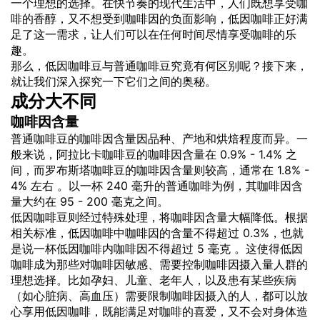
一个理想的选择。在快节奏的现代生活中，人们既想享受咖
啡的香醇，又不想受到咖啡因的负面影响，低因咖啡正好满
足了这一需求，让人们可以在任何时间尽情享受咖啡的乐
趣。
那么，低因咖啡豆与普通咖啡豆究竟有何区别呢？接下来，
就让我们深入探究一下它们之间的奥秘。
成分大不同
咖啡因含量
普通咖啡豆的咖啡因含量因品种、产地和烘焙程度而异。一
般来说，阿拉比卡咖啡豆的咖啡因含量在 0.9% - 1.4% 之
间，而罗布斯塔咖啡豆的咖啡因含量则较高，通常在 1.8% -
4% 左右 。以一杯 240 毫升的普通咖啡为例，其咖啡因含
量大约在 95 - 200 毫克之间。
低因咖啡豆则经过特殊处理，将咖啡因含量大幅降低。根据
相关标准，低因咖啡中咖啡因的含量不得超过 0.3%，也就
是说一杯低因咖啡内咖啡因不得超过 5 毫克 。这使得低因
咖啡成为那些对咖啡因敏感、需要控制咖啡因摄入量人群的
理想选择。比如孕妇、儿童、老年人，以及患有某些疾病
（如心脏病、高血压）需要限制咖啡因摄入的人，都可以放
心享用低因咖啡，既能满足对咖啡的喜爱，又不会对身体造