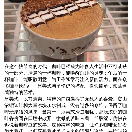
在这个快节奏的时代，
咖啡
已经成为许多人生活中不可或缺
的一部分。清晨的一杯咖啡，能唤醒沉睡的灵魂；午后的一
杯咖啡，能驱散困意，为工作和学习注入新的活力。而在众
多咖啡饮品中，冰美式与单份奶的搭配，看似简单，却蕴含
着独特的
艺术
。
冰美式，以其清爽、纯粹的口感赢得了无数人的喜爱。它由
浓缩咖啡和大量冰块加水制成，没有过多的修饰，保留了咖
啡最原始的风味。当第一口冰美式滑过喉咙，那股浓郁的咖
啡香瞬间在口腔中散开，微微的苦味带着一丝酸涩，仿佛在
诉说着咖啡豆的故事。这种纯粹的味道，让许多咖啡爱好者
为之着迷，他们享受着冰美式带来的清醒与冷静，在忙碌的