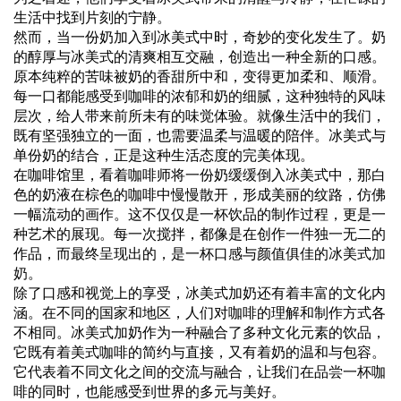
生活中找到片刻的宁静。
然而，当一份奶加入到冰美式中时，奇妙的变化发生了。奶
的醇厚与冰美式的清爽相互交融，创造出一种全新的口感。
原本纯粹的苦味被奶的香甜所中和，变得更加柔和、顺滑。
每一口都能感受到咖啡的浓郁和奶的细腻，这种独特的风味
层次，给人带来前所未有的味觉体验。就像生活中的我们，
既有坚强独立的一面，也需要温柔与温暖的陪伴。冰美式与
单份奶的结合，正是这种生活态度的完美体现。
在咖啡馆里，看着咖啡师将一份奶缓缓倒入冰美式中，那白
色的奶液在棕色的咖啡中慢慢散开，形成美丽的纹路，仿佛
一幅流动的画作。这不仅仅是一杯饮品的制作过程，更是一
种艺术的展现。每一次搅拌，都像是在创作一件独一无二的
作品，而最终呈现出的，是一杯口感与颜值俱佳的冰美式
加
奶
。
除了口感和视觉上的享受，冰美式加奶还有着丰富的文化内
涵。在不同的国家和地区，人们对咖啡的理解和制作方式各
不相同。冰美式加奶作为一种融合了多种文化元素的饮品，
它既有着美式咖啡的简约与直接，又有着奶的温和与包容。
它代表着不同文化之间的交流与融合，让我们在品尝一杯咖
啡的同时，也能感受到世界的多元与美好。