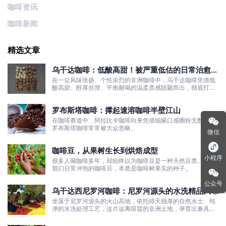
咖啡资讯
咖啡新闻
精选文章
乌干达咖啡：低酸高甜！被严重低估的日常治愈口
粮豆
在一众风味张扬、个性浓烈的非洲咖啡中，乌干达咖啡凭借低
酸高甜、醇厚丝滑、平衡耐喝的温柔质感脱颖而出，彻底打破
了大众对非洲咖啡“酸涩浓烈、刺激性强”的刻板印象。
罗布斯塔咖啡：撑起速溶咖啡半壁江山
在咖啡赛道中，阿拉比卡咖啡向来凭借细腻口感圈粉无数，而
罗布斯塔咖啡常常被大众忽略。
微信
咖啡豆，从果树生长到烘焙成型
小程序
很多人喝咖啡多年，却始终以为咖啡豆是一种天然豆类。其实
我们日常冲泡的咖啡豆，本质是咖啡树果实的种子。
公众号
乌干达西尼罗河咖啡：尼罗河源头的水洗精品风味
坐落于尼罗河源头的火山高地，依托得天独厚的自然水土、纯
净的水洗处理工艺，这片远离喧嚣的非洲土地，孕育出兼具干
净果酸、白葡萄清甜的优质咖啡豆。