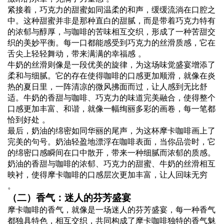
紧接着，巧克力的甜蜜如同温柔的和声，缓缓流淌在口腔之
中。这种甜蜜并非是那种直白的甜腻，而是带着巧克力特有
的浓郁与醇厚，与咖啡的苦味相互交织，形成了一种苦甜交
织的美妙平衡。每一口都能感受到巧克力的丝滑质感，它在
舌尖上轻轻舞动，带来满满的幸福感 。
牛奶的丝滑则像是一段优美的旋律，为这场味觉盛宴增添了
柔和与细腻。它的存在使得咖啡的口感更加顺滑，就像在炎
热的夏日里，一阵清凉的微风拂面而过，让人感到无比舒
适。牛奶的香甜与咖啡、巧克力的味道完美融合，使得整个
口感更加丰富、和谐，就像一幅绚丽多彩的画卷，每一笔都
恰到好处 。
最后，奶油的绵密如同华丽的尾声，为这杯摩卡咖啡画上了
完美的句号。奶油轻盈地漂浮在咖啡表面，当你品尝时，它
的绵密口感瞬间在口中散开，带来一种细腻而浓郁的质感。
奶油的香甜与咖啡的浓郁、巧克力的甜蜜、牛奶的丝滑相互
映衬，使得摩卡咖啡的口感层次更加丰富，让人回味无穷
。
（二）香气：迷人的芬芳盛宴
摩卡咖啡的香气，就像是一场迷人的芬芳盛宴，每一种香气
都独具特色，相互交织，共同构成了摩卡咖啡独特的香气魅