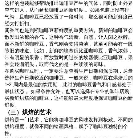
这样的包装能够帮助排出咖啡豆产生的气体，同时防止外界
空气进入，从而延长咖啡豆的新鲜度 。如果包装上没有排
气阀，且咖啡豆已经放置了一段时间，那么很可能新鲜度已
经大打折扣。
闻香气也是判断咖啡豆新鲜度的重要方法。新鲜的咖啡豆会
散发出浓郁的香气，这种香气清新、自然，让人闻之欲醉。
而不新鲜的咖啡豆，香气则会变得淡薄，甚至可能会有一股
陈旧的味道。比如，新鲜的埃塞俄比亚咖啡豆，香气浓郁，
带有明显的果香；而放置时间过长的埃塞俄比亚咖啡豆，果
香会逐渐消失，取而代之的是一种淡淡的霉味。
在购买咖啡豆时，一定要注意查看生产日期和保质期，尽量
选择生产日期较近的咖啡豆。一般来说，咖啡豆在烘焙后的
1-2 周内是最佳的饮用期，此时的咖啡豆香气和口感都处于
最佳状态 。如果条件允许，也可以选择在专业的咖啡店购
买新鲜烘焙的咖啡豆，这样能够最大程度地保证咖啡豆的新
鲜度。
（三）烘焙的艺术
烘焙是一门艺术，它能将咖啡豆的风味发挥到极致。不同的
烘焙程度，就像不同的绘画风格，赋予了咖啡豆独特的个
性。