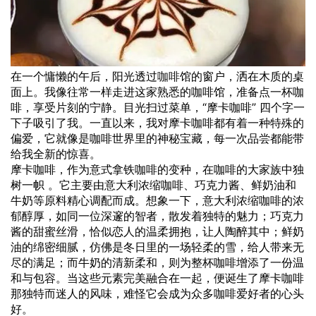
在一个慵懒的午后，阳光透过
咖啡
馆的窗户，洒在木质的桌
面上。我像往常一样走进这家熟悉的咖啡馆，准备点一杯咖
啡，享受片刻的宁静。目光扫过菜单，“摩卡咖啡” 四个字一
下子吸引了我。一直以来，我对摩卡咖啡都有着一种特殊的
偏爱，它就像是咖啡世界里的神秘宝藏，每一次品尝都能带
给我全新的惊喜。
摩卡咖啡，作为意式拿铁咖啡的变种，在咖啡的大家族中独
树一帜 。它主要由意大利浓缩咖啡、巧克力酱、鲜奶油和
牛奶等原料精心调配而成。想象一下，意大利浓缩咖啡的浓
郁醇厚，如同一位深邃的智者，散发着独特的魅力；巧克力
酱的甜蜜丝滑，恰似恋人的温柔拥抱，让人陶醉其中；鲜奶
油的绵密细腻，仿佛是冬日里的一场轻柔的雪，给人带来无
尽的满足；而牛奶的清新柔和，则为整杯咖啡增添了一份温
和与包容。当这些元素完美融合在一起，便诞生了摩卡咖啡
那独特而迷人的风味，难怪它会成为众多咖啡爱好者的心头
好。