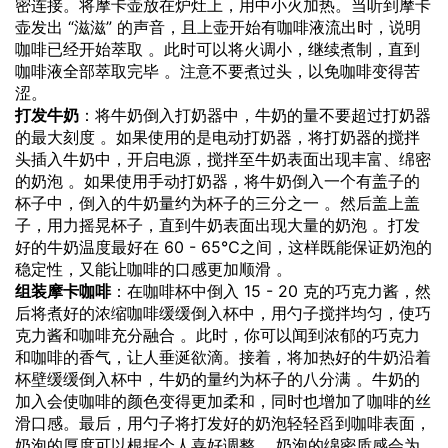
密连接。将摩卡壶放在炉灶上，用中小火加热。当听到摩卡
壶发出 “滋滋” 的声音，且上壶开始有咖啡液流出时，说明
咖啡已经开始萃取 。此时可以将火调小，继续煮制，直到
咖啡液全部萃取完毕 。注意不要煮过头，以免咖啡变得苦
涩。
打发牛奶
：将牛奶倒入打奶器中，牛奶的量不要超过打奶器
的最大刻度 。如果使用的是电动打奶器，将打奶器的搅拌
头插入牛奶中，开启电源，搅拌至牛奶表面出现丰富、绵密
的奶泡 。如果使用手动打奶器，将牛奶倒入一个有盖子的
杯子中，倒入的牛奶量约为杯子的三分之一 。然后盖上盖
子，用力摇晃杯子，直到牛奶表面出现大量的奶泡 。打发
好的牛奶温度最好在 60 - 65℃之间，这样既能保证奶泡的
稳定性，又能让咖啡的口感更加顺滑 。
组装摩卡咖啡
：在咖啡杯中倒入 15 - 20 克的巧克力酱，然
后将煮好的浓缩咖啡缓缓倒入杯中，用勺子搅拌均匀，使巧
克力酱和咖啡充分融合 。此时，你可以闻到浓郁的巧克力
和咖啡的香气，让人垂涎欲滴。接着，将加热好的牛奶沿着
杯壁缓缓倒入杯中，牛奶的量约为杯子的八分满 。牛奶的
加入会使咖啡的颜色变得更加柔和，同时也增加了咖啡的丝
滑口感。最后，用勺子将打发好的奶泡轻轻舀到咖啡表面，
奶泡的厚度可以根据个人喜好调整 。奶泡的绵密质感会为