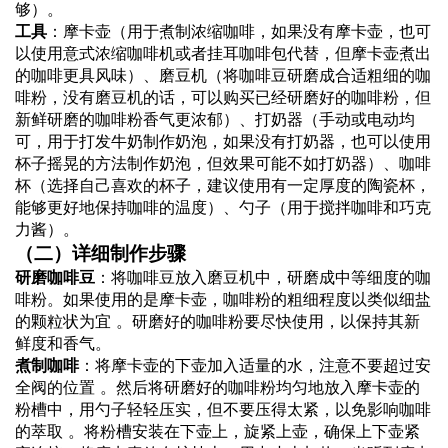
够）。
工具
：摩卡壶（用于煮制浓缩咖啡，如果没有摩卡壶，也可
以使用意式浓缩咖啡机或者挂耳咖啡包代替，但摩卡壶煮出
的咖啡更具风味）、磨豆机（将咖啡豆研磨成合适粗细的咖
啡粉，没有磨豆机的话，可以购买已经研磨好的咖啡粉，但
新鲜研磨的咖啡粉香气更浓郁）、打奶器（手动或电动均
可，用于打发牛奶制作奶泡，如果没有打奶器，也可以使用
杯子摇晃的方法制作奶泡，但效果可能不如打奶器）、咖啡
杯（选择自己喜欢的杯子，建议使用有一定厚度的陶瓷杯，
能够更好地保持咖啡的温度）、勺子（用于搅拌咖啡和巧克
力酱）。
（二）详细制作步骤
研磨咖啡豆
：将咖啡豆放入磨豆机中，研磨成中等细度的咖
啡粉。如果使用的是摩卡壶，咖啡粉的粗细程度以类似细盐
的颗粒状为宜 。研磨好的咖啡粉要尽快使用，以保持其新
鲜度和香气。
煮制咖啡
：将摩卡壶的下壶加入适量的水，注意不要超过安
全阀的位置 。然后将研磨好的咖啡粉均匀地放入摩卡壶的
粉槽中，用勺子轻轻压实，但不要压得太紧，以免影响咖啡
的萃取 。将粉槽安装在下壶上，旋紧上壶，确保上下壶紧