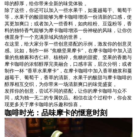
啡的醇厚，给你带来全新的味觉体验 。
除了这些，你还可以加入一些水果干，如蔓越莓干、葡萄干
等，水果干的酸甜能够为摩卡咖啡增添一份清新的口感，使
其更加爽口；或者加入一些香料，如肉桂粉、豆蔻粉等，香
料的独特香气能够为摩卡咖啡增添一份神秘的风味，让你仿
佛置身于一个充满异域风情的世界 。
在这里，给大家分享一些创意搭配的示例，激发你的创意灵
感。比如，制作一杯 “焦糖坚果摩卡”，在摩卡咖啡中加入适
量的焦糖酱和杏仁碎、核桃碎，焦糖的甜蜜、坚果的香脆与
摩卡咖啡的浓郁醇厚完美融合，口感丰富，层次分明；或者
制作一杯 “香草水果摩卡”，在摩卡咖啡中加入香草糖浆和蔓
越莓干、葡萄干，香草的清新、水果干的酸甜与摩卡咖啡的
醇厚相互交织，为你带来一场清新爽口的味觉盛宴 。
发挥你的创意，尝试不同的搭配，让你的摩卡咖啡与众不
同，成为独一无二的专属饮品。相信在这个过程中，你会发
现更多关于摩卡咖啡的乐趣和惊喜 。
咖啡时光：品味摩卡的惬意时刻