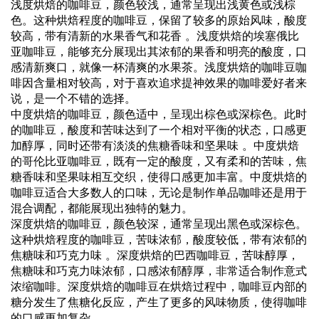
浅度烘焙的咖啡豆，颜色较浅，通常呈现出浅黄色或浅棕
色。这种烘焙程度的咖啡豆，保留了较多的原始风味，酸度
较高，带有清新的水果香气和花香 。浅度烘焙的埃塞俄比
亚咖啡豆，能够充分展现出其浓郁的果香和明亮的酸度，口
感清新爽口，就像一杯清爽的水果茶。浅度烘焙的咖啡豆咖
啡因含量相对较高，对于喜欢追求提神效果的咖啡爱好者来
说，是一个不错的选择。
中度烘焙的咖啡豆，颜色适中，呈现出棕色或深棕色。此时
的咖啡豆，酸度和苦味达到了一个相对平衡的状态，口感更
加醇厚，同时还带有淡淡的焦糖香味和坚果味 。中度烘焙
的哥伦比亚咖啡豆，既有一定的酸度，又有柔和的苦味，焦
糖香味和坚果味相互交织，使得口感更加丰富。中度烘焙的
咖啡豆适合大多数人的口味，无论是制作单品咖啡还是用于
混合调配，都能展现出独特的魅力。
深度烘焙的咖啡豆，颜色较深，通常呈现出黑色或深棕色。
这种烘焙程度的咖啡豆，苦味浓郁，酸度较低，带有浓郁的
焦糖味和巧克力味 。深度烘焙的巴西咖啡豆，苦味醇厚，
焦糖味和巧克力味浓郁，口感浓郁醇厚，非常适合制作意式
浓缩咖啡。深度烘焙的咖啡豆在烘焙过程中，咖啡豆内部的
糖分发生了焦糖化反应，产生了更多的风味物质，使得咖啡
的口感更加复杂。