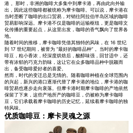
港 。那时，非洲的咖啡大多集中到摩卡港，再由此向外输
出，因此这些咖啡都被统称为摩卡咖啡。可以说，摩卡港在
当时垄断了咖啡的出口贸易，对销往阿拉伯半岛区域的咖啡
贸易影响深远。摩卡港不仅是咖啡的运输枢纽，更是咖啡文
化传播的重要起点，从这里出发，咖啡的
香气
飘向了世界各
地。
随着时间的推移，摩卡咖啡凭借其独特的风味，在 16 世纪
到 17 世纪期间，被誉为 “最好的咖啡品种” 。当时的摩卡
咖
啡豆
，粒小香浓，经深度烘焙后，酸醇味强，回甘适中，还
带有浓郁的巧克力韵味，这让它在众多咖啡品种中脱颖而
出，备受咖啡爱好者的喜爱。
然而，时代的变迁总是无情的。随着咖啡种植在全球范围内
的兴起，新兴的港口逐渐代替了摩卡港的地位，摩卡港的咖
啡贸易也逐步走向衰落。但摩卡港时期摩卡咖啡的产地依然
保留了下来，这些产地所产的咖啡豆，仍被称为摩卡咖啡
豆，它们承载着摩卡咖啡的历史记忆，延续着摩卡咖啡的独
特风味。
优质咖啡豆：摩卡灵魂之源