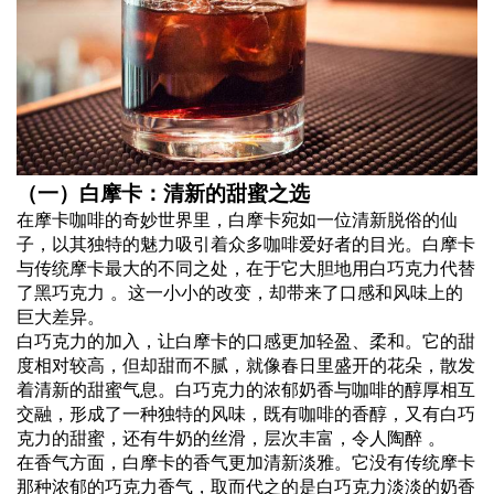
（一）白摩卡：清新的甜蜜之选
在摩卡咖啡的奇妙世界里，白摩卡宛如一位清新脱俗的仙
子，以其独特的魅力吸引着众多咖啡爱好者的目光。白摩卡
与传统摩卡最大的不同之处，在于它大胆地用白巧克力代替
了黑巧克力 。这一小小的改变，却带来了口感和风味上的
巨大差异。
白巧克力的加入，让白摩卡的口感更加轻盈、柔和。它的甜
度相对较高，但却甜而不腻，就像春日里盛开的花朵，散发
着清新的甜蜜气息。白巧克力的浓郁奶香与咖啡的醇厚相互
交融，形成了一种独特的风味，既有咖啡的香醇，又有白巧
克力的甜蜜，还有牛奶的丝滑，层次丰富，令人陶醉 。
在香气方面，白摩卡的香气更加清新淡雅。它没有传统摩卡
那种浓郁的巧克力香气，取而代之的是白巧克力淡淡的奶香