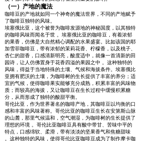
（一）产地的魔法
咖啡豆的产地就如同一个神奇的魔法世界，不同的产地赋予
了咖啡豆独特的风味。
埃塞俄比亚，这个被誉为咖啡发源地的神秘国度，以其独特
的咖啡风味而闻名于世 。埃塞俄比亚的咖啡豆，有着浓郁
的果香，仿佛是大自然精心调配的水果盛宴。比如该国的耶
加雪菲咖啡豆，带有浓郁的茉莉花香、柠檬香，以及桃子、
杏仁的甜香，口感清新明亮，酸度适中，就像一首清新的田
园诗，让人仿佛置身于花香四溢的果园之中 。这种独特的
风味，得益于当地特殊的土壤、气候和海拔条件。埃塞俄比
亚拥有肥沃的土壤，为咖啡树的生长提供了丰富的养分；适
宜的气候，使得咖啡果实能够充分成熟，积累丰富的风味物
质；而较高的海拔，又让咖啡豆在生长过程中缓慢积累糖
分，从而形成了独特的酸甜平衡。
哥伦比亚，作为世界著名的咖啡产地，其咖啡豆以均衡的口
感和丰富的风味著称。哥伦比亚的咖啡豆生长在安第斯山脉
的山麓，那里气候温和，空气潮湿，为咖啡树的生长提供了
理想的环境 。哥伦比亚咖啡豆具有酸中带甘、苦味中平的
特点，口感绵软、柔滑，带有淡淡的坚果香气和焦糖甜味
。这种独特的风味，使得哥伦比亚咖啡豆成为了制作摩卡咖