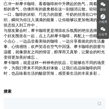
己冲一杯摩卡咖啡。看着咖啡杯中升腾起的热气，闻着那浓
郁的香气，仿佛所有的疲惫都在这一刻烟消云散。轻轻抿上
微信
一口，咖啡的浓郁、巧克力的甜蜜、牛奶的丝滑在口中交
织，瞬间为你注入满满的能量，让你能够以更加饱满的精神
小程序
状态投入到工作中 。
与朋友聚会时，摩卡咖啡更是增添欢乐氛围的绝佳选择。几
公众号
个好友围坐在一起，点上几杯摩卡咖啡，再配上一些精致的
小点心，一边品尝着美味的咖啡，一边分享着彼此的生活趣
事、心情感悟，欢声笑语在空气中回荡。摩卡咖啡的甜蜜与
温暖，就像朋友之间的情谊，醇厚而又真挚，让聚会的时光
变得更加美好难忘 。
摩卡咖啡，就是这样一种神奇的饮品，它能够在不同的场景
中，为我们带来不同的美好体验，让我们在品味咖啡的同
时，也品味着生活的酸甜苦辣，感受着生活的丰富多彩 。
搜索