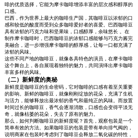
啡的优质选择，它能为摩卡咖啡增添丰富的层次感和醇厚的
口感。
巴西，作为世界上最大的咖啡生产国，其咖啡豆以浓郁的口
感和较低的酸度而受到众多咖啡爱好者的喜爱。巴西咖啡豆
具有浓郁的巧克力味和坚果味，口感醇厚，余味悠长 。在
制作摩卡咖啡时，巴西咖啡豆的浓郁口感能够与巧克力酱完
美融合，进一步增强摩卡咖啡的醇厚感，让每一口都充满了
浓郁的风味。
这些不同产地的咖啡豆，就像各具特色的演员，在摩卡咖啡
这个舞台上，各自展现着独特的魅力，共同演绎出摩卡咖啡
丰富多样的风味。
（二）新鲜度的奥秘
新鲜度是咖啡豆的生命密码，它对咖啡的口感有着至关重要
的影响。新鲜的咖啡豆，就像刚刚绽放的花朵，充满了生机
与活力，能够释放出最浓郁的香气和最纯正的风味。而放置
时间过长的咖啡豆，香气会逐渐消散，口感也会变得平淡无
奇，就像枯萎的花朵，失去了原有的魅力。
那么，如何判断咖啡豆的新鲜度呢？首先，观察包装是一个
简单有效的方法。如果咖啡豆的包装是带有单向排气阀的，
说明商家在包装时考虑到了咖啡豆会释放二氧化碳的特性，