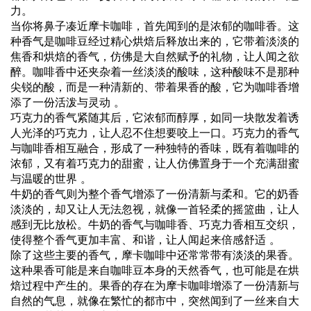
力。
当你将鼻子凑近摩卡咖啡，首先闻到的是浓郁的咖啡香。这
种香气是咖啡豆经过精心烘焙后释放出来的，它带着淡淡的
焦香和烘焙的香气，仿佛是大自然赋予的礼物，让人闻之欲
醉。咖啡香中还夹杂着一丝淡淡的酸味，这种酸味不是那种
尖锐的酸，而是一种清新的、带着果香的酸，它为咖啡香增
添了一份活泼与灵动 。
巧克力的香气紧随其后，它浓郁而醇厚，如同一块散发着诱
人光泽的巧克力，让人忍不住想要咬上一口。巧克力的香气
与咖啡香相互融合，形成了一种独特的香味，既有着咖啡的
浓郁，又有着巧克力的甜蜜，让人仿佛置身于一个充满甜蜜
与温暖的世界 。
牛奶的香气则为整个香气增添了一份清新与柔和。它的奶香
淡淡的，却又让人无法忽视，就像一首轻柔的摇篮曲，让人
感到无比放松。牛奶的香气与咖啡香、巧克力香相互交织，
使得整个香气更加丰富、和谐，让人闻起来倍感舒适 。
除了这些主要的香气，摩卡咖啡中还常常带有淡淡的果香。
这种果香可能是来自咖啡豆本身的天然香气，也可能是在烘
焙过程中产生的。果香的存在为摩卡咖啡增添了一份清新与
自然的气息，就像在繁忙的都市中，突然闻到了一丝来自大