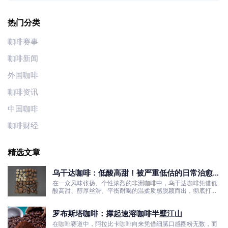
热门分类
咖啡赛事
咖啡新闻
外国咖啡
咖啡资讯
中国咖啡
咖啡财经
精选文章
乌干达咖啡：低酸高甜！被严重低估的日常治愈口
粮豆
在一众风味张扬、个性浓烈的非洲咖啡中，乌干达咖啡凭借低
酸高甜、醇厚丝滑、平衡耐喝的温柔质感脱颖而出，彻底打破
了大众对非洲咖啡“酸涩浓烈、刺激性强”的刻板印象。
罗布斯塔咖啡：撑起速溶咖啡半壁江山
在咖啡赛道中，阿拉比卡咖啡向来凭借细腻口感圈粉无数，而