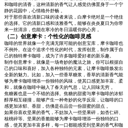
和咖啡的清香，这种清新的香气让人感觉仿佛置身于一个宁
静的花园中，心情格外舒畅 。
对于那些喜欢清新口味的读者来说，白摩卡绝对是一个绝佳
的选择。它的清新口感和淡雅香气，能够在炎炎夏日为你带
来一丝清凉，也能在寒冷的冬日温暖你的心房 。
（二）创意摩卡：个性化的咖啡灵感
咖啡的世界就像一个充满无限可能的创意宝库，摩卡咖啡也
不例外。在这个追求个性化的时代，发挥创意，制作属于自
己的独特摩卡咖啡，成为了许多咖啡爱好者的新乐趣。
制作创意摩卡，就像是一场奇妙的魔法之旅，你可以根据自
己的口味和喜好，加入各种独特的元素，让摩卡咖啡焕发出
全新的魅力。比如，加入一些香草糖浆，香草的清新香气能
够为摩卡咖啡增添一份独特的风味，使其口感更加丰富、柔
和，就像在咖啡中融入了春天的气息，让人回味无穷 。
焦糖酱也是一个不错的选择。焦糖的甜蜜与摩卡咖啡的浓郁
醇厚相互碰撞，能够产生一种奇妙的化学反应，让咖啡的口
感更加浓郁、香甜，仿佛是在品尝一份甜蜜的甜点 。
如果你喜欢坚果的香气，不妨加入一些坚果碎，如杏仁碎、
核桃碎等。坚果的香脆能够为摩卡咖啡增添一份独特的口
感，使其更加丰富多样，每一口都能感受到坚果的香气和咖