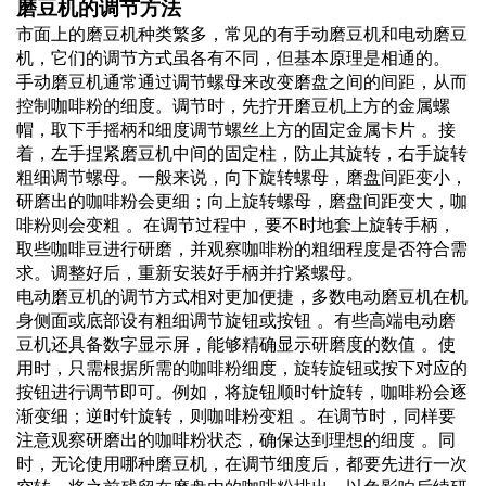
磨豆机的调节方法
市面上的磨豆机种类繁多，常见的有手动磨豆机和电动磨豆
机，它们的调节方式虽各有不同，但基本原理是相通的。
手动磨豆机通常通过调节螺母来改变磨盘之间的间距，从而
控制咖啡粉的细度。调节时，先拧开磨豆机上方的金属螺
帽，取下手摇柄和细度调节螺丝上方的固定金属卡片 。接
着，左手捏紧磨豆机中间的固定柱，防止其旋转，右手旋转
粗细调节螺母。一般来说，向下旋转螺母，磨盘间距变小，
研磨出的咖啡粉会更细；向上旋转螺母，磨盘间距变大，咖
啡粉则会变粗 。在调节过程中，要不时地套上旋转手柄，
取些咖啡豆进行研磨，并观察咖啡粉的粗细程度是否符合需
求。调整好后，重新安装好手柄并拧紧螺母。
电动磨豆机的调节方式相对更加便捷，多数电动磨豆机在机
身侧面或底部设有粗细调节旋钮或按钮 。有些高端电动磨
豆机还具备数字显示屏，能够精确显示研磨度的数值 。使
用时，只需根据所需的咖啡粉细度，旋转旋钮或按下对应的
按钮进行调节即可。例如，将旋钮顺时针旋转，咖啡粉会逐
渐变细；逆时针旋转，则咖啡粉变粗 。在调节时，同样要
注意观察研磨出的咖啡粉状态，确保达到理想的细度 。同
时，无论使用哪种磨豆机，在调节细度后，都要先进行一次