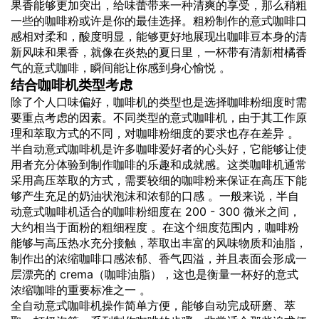
果香能够更加突出，给味蕾带来一种清爽的享受，那么稍粗
一些的咖啡粉或许是你的最佳选择。粗粉制作的意式咖啡口
感相对柔和，酸度明显，能够更好地展现出咖啡豆本身的清
新风味和果香，就像在炎热的夏日里，一杯带有清新柑橘香
气的意式咖啡，瞬间能让你感到身心愉悦 。
结合咖啡机类型考虑
除了个人口味偏好，咖啡机的类型也是选择咖啡粉细度时需
要重点考虑的因素。不同类型的意式咖啡机，由于其工作原
理和萃取方式的不同，对咖啡粉细度的要求也存在差异 。
半自动意式咖啡机是许多咖啡爱好者的心头好，它能够让使
用者充分体验到制作咖啡的乐趣和成就感。这类咖啡机通常
采用高压萃取的方式，需要较细的咖啡粉来保证在高压下能
够产生充足的奶油状泡沫和浓郁的口感 。一般来说，半自
动意式咖啡机适合的咖啡粉细度在 200 - 300 微米之间，
大约相当于面粉的粗细程度 。在这个细度范围内，咖啡粉
能够与高压热水充分接触，萃取出丰富的风味物质和油脂，
制作出的浓缩咖啡口感浓郁、香气四溢，并且表面会形成一
层漂亮的 crema（咖啡油脂），这也是衡量一杯好的意式
浓缩咖啡的重要标准之一 。
全自动意式咖啡机操作简单方便，能够自动完成研磨、萃