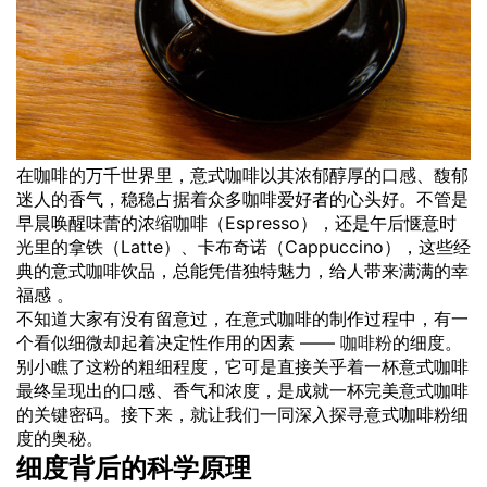
在咖啡的万千世界里，意式咖啡以其浓郁醇厚的
口感
、馥郁
迷人的香气，稳稳占据着众多咖啡爱好者的心头好。不管是
早晨唤醒味蕾的浓缩咖啡（Espresso），还是午后惬意时
光里的拿铁（Latte）、卡布奇诺（Cappuccino），这些经
典的意式咖啡饮品，总能凭借独特魅力，给人带来满满的幸
福感 。
不知道大家有没有留意过，在意式咖啡的制作过程中，有一
个看似细微却起着决定性作用的因素 ——
咖啡粉
的细度。
别小瞧了这粉的粗细程度，它可是直接关乎着一杯意式咖啡
最终呈现出的口感、香气和浓度，是成就一杯完美意式咖啡
的关键密码。接下来，就让我们一同深入探寻意式咖啡粉细
度的奥秘。
细度背后的科学原理