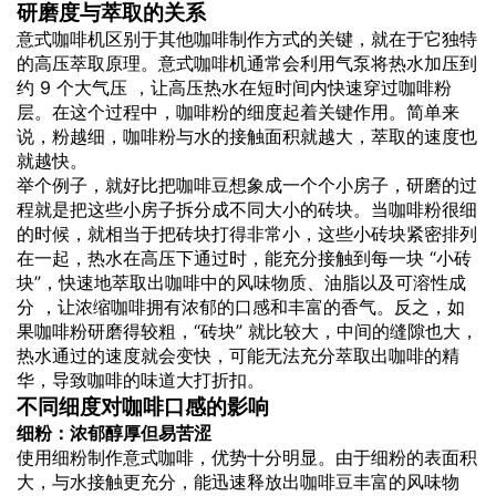
研磨度与萃取的关系
意式咖啡机区别于其他咖啡制作方式的关键，就在于它独特
的高压萃取原理。意式咖啡机通常会利用气泵将热水加压到
约 9 个大气压 ，让高压热水在短时间内快速穿过咖啡粉
层。在这个过程中，咖啡粉的细度起着关键作用。简单来
说，粉越细，咖啡粉与水的接触面积就越大，萃取的速度也
就越快。
举个例子，就好比把咖啡豆想象成一个个小房子，研磨的过
程就是把这些小房子拆分成不同大小的砖块。当咖啡粉很细
的时候，就相当于把砖块打得非常小，这些小砖块紧密排列
在一起，热水在高压下通过时，能充分接触到每一块 “小砖
块”，快速地萃取出咖啡中的风味物质、油脂以及可溶性成
分 ，让浓缩咖啡拥有浓郁的口感和丰富的香气。反之，如
果咖啡粉研磨得较粗，“砖块” 就比较大，中间的缝隙也大，
热水通过的速度就会变快，可能无法充分萃取出咖啡的精
华，导致咖啡的味道大打折扣。
不同细度对咖啡口感的影响
细粉：浓郁醇厚但易苦涩
使用细粉制作意式咖啡，优势十分明显。由于细粉的表面积
大，与水接触更充分，能迅速释放出咖啡豆丰富的风味物