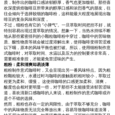
质，制作出的咖啡口感浓郁醇厚，香气也更加馥郁。那些喜
欢深度烘焙咖啡豆所带来的醇厚口感和浓烈香气的朋友，往
往会倾向于选择较细的咖啡粉，这样能最大程度地展现出咖
啡豆的复杂风味和深度 。
不过，细粉也有它的 “小脾气”。一旦萃取时间把控不好，就
特别容易出现过度萃取的情况。想象一下，当热水持续不断
地从那些紧密排列的小颗粒咖啡粉中穿过，咖啡中的苦味物
质、酸性物质等就会被过度溶解出来，使得咖啡变得苦涩难
以下咽，原本的风味平衡也被打破。所以，使用细粉制作意
式咖啡时，对萃取时间、水温以及压力的控制要求非常高，
需要精准拿捏，才能避免苦涩味的产生。
粗粉：柔和清爽却易淡薄
粗粉制作意式咖啡时，又会呈现出另一番风味特点。因为粗
粉颗粒较大，水通过时与咖啡的接触面积相对较小，萃取过
程更为柔和、缓慢 。这使得咖啡的口感更加柔和、清爽，
酸度也会相对更明显一些，对于那些不太能接受浓郁苦涩味
道，喜欢清新口感咖啡的人来说，粗粉制作的意式咖啡或许
是个不错的选择。
然而，粗粉也存在一定的局限性。由于萃取不够充分，咖啡
中的风味物质无法完全释放出来，容易导致咖啡味道淡薄，