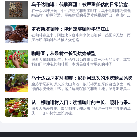
乌干达咖啡：低酸高甜！被严重低估的日常治愈口
粮豆
在一众风味张扬、个性浓烈的非洲咖啡中，乌干达咖啡凭借低
酸高甜、醇厚丝滑、平衡耐喝的温柔质感脱颖而出，彻底打破
了大众对非洲咖啡“酸涩浓烈、刺激性强”的刻板印象。
罗布斯塔咖啡：撑起速溶咖啡半壁江山
在咖啡赛道中，阿拉比卡咖啡向来凭借细腻口感圈粉无数，而
罗布斯塔咖啡常常被大众忽略。
咖啡豆，从果树生长到烘焙成型
很多人喝咖啡多年，却始终以为咖啡豆是一种天然豆类。其实
我们日常冲泡的咖啡豆，本质是咖啡树果实的种子。
乌干达西尼罗河咖啡：尼罗河源头的水洗精品风味
坐落于尼罗河源头的火山高地，依托得天独厚的自然水土、纯
净的水洗处理工艺，这片远离喧嚣的非洲土地，孕育出兼具干
净果酸、白葡萄清甜的优质咖啡豆。
从一棵咖啡树入门：读懂咖啡的生长、照料与采收
全过程
很多人热爱咖啡、常品咖啡，却从未了解过一杯醇香咖啡的源
头——咖啡树的生长奥秘。