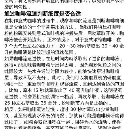
空转，将之前残留在磨盘内的咖啡粉排出，以免影响后续研
磨的均匀性 。
通过咖啡流速判断细度是否合适
在制作意式咖啡的过程中，观察咖啡的流速是判断咖啡粉细
度是否合适的一个非常实用的方法 。当我们将填压好咖啡
粉的粉碗安装到意式咖啡机的冲煮头后，启动萃取开关，咖
啡液便会开始流出 。正常情况下，对于意式浓缩咖啡，在
9 个大气压左右的压力下，20 - 30 秒内萃取出 30 - 40 毫
升的咖啡液是比较理想的流速范围 。
如果咖啡流速过快，在短时间内就萃取出了过多的咖啡液，
这很可能意味着咖啡粉研磨得太粗 。因为粗粉颗粒之间的
缝隙较大，热水在通过时阻力较小，能够快速穿过咖啡粉
层，导致萃取不充分 。此时，我们可以将磨豆机的研磨度
调细一些，重新制作咖啡并观察流速，直到达到合适的范围
。比如，原本 15 秒就萃取出了 40 毫升咖啡液，这明显流
速过快，将磨豆机细度调细一档后，再次萃取，若咖啡液在
25 秒左右萃取出 35 毫升，说明调节方向是正确的 。
相反，如果咖啡流速过慢，超过 30 秒才萃取出少量咖啡
液，甚至出现滴水不畅的情况，那就有可能是咖啡粉研磨得
过细了 。细粉会紧密堆积在一起，阻碍热水的流动，使得
萃取过程变得缓慢，甚至可能导致过度萃取 。遇到这种情