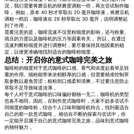
况，我们需要将磨豆机的研磨度调粗一些，再次尝试制作咖
啡 。例如，原本 40 秒才萃取出 20 毫升咖啡液，将磨豆机
调粗一档后，咖啡液在 28 秒萃取出 30 毫升，说明调整起
到了作用 。
需要注意的是，咖啡流速不仅受粉细度的影响，还与粉量、
填压的力度以及咖啡机的压力等因素有关 。所以，在通过
流速判断粉细度并进行调整时，要尽量保持其他因素的稳
定，以便更准确地找到适合的咖啡粉细度 。
总结：开启你的意式咖啡完美之旅
咖啡粉的细度对于意式咖啡的口感、香气和浓度起着举足轻
重的作用。细粉能带来浓郁醇厚的口感，但需要精准控制萃
取参数以避免苦涩；粗粉则口感柔和清爽，不过要注意防止
萃取不足导致味道淡薄 。
每个人对于意式咖啡的口味偏好都独一无二，咖啡机的类型
也各不相同。因此，在制作意式咖啡时，大家不妨多尝试不
同细度的咖啡粉，结合个人口味和咖啡机特点，找到最适合
自己的那一款意式咖啡 。相信在不断的探索与尝试中，你
一定能开启属于自己的意式咖啡完美之旅，品味到意式咖啡
的独特魅力 。