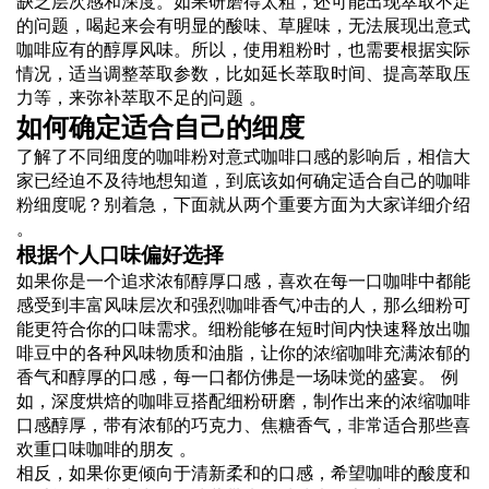
缺乏层次感和深度。如果研磨得太粗，还可能出现萃取不足
的问题，喝起来会有明显的酸味、草腥味，无法展现出意式
咖啡应有的醇厚风味。所以，使用粗粉时，也需要根据实际
情况，适当调整萃取参数，比如延长萃取时间、提高萃取压
力等，来弥补萃取不足的问题 。
如何确定适合自己的细度
了解了不同细度的咖啡粉对意式咖啡口感的影响后，相信大
家已经迫不及待地想知道，到底该如何确定适合自己的咖啡
粉细度呢？别着急，下面就从两个重要方面为大家详细介绍
。
根据个人口味偏好选择
如果你是一个追求浓郁醇厚口感，喜欢在每一口咖啡中都能
感受到丰富风味层次和强烈咖啡香气冲击的人，那么细粉可
能更符合你的口味需求。细粉能够在短时间内快速释放出咖
啡豆中的各种风味物质和油脂，让你的浓缩咖啡充满浓郁的
香气和醇厚的口感，每一口都仿佛是一场味觉的盛宴。 例
如，深度烘焙的咖啡豆搭配细粉研磨，制作出来的浓缩咖啡
口感醇厚，带有浓郁的巧克力、焦糖香气，非常适合那些喜
欢重口味咖啡的朋友 。
相反，如果你更倾向于清新柔和的口感，希望咖啡的酸度和