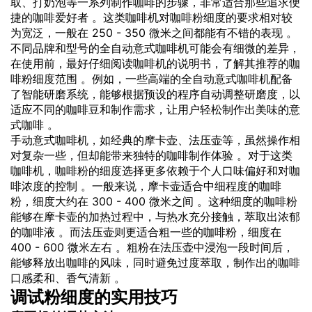
取、打奶泡等一系列制作咖啡的步骤，非常适合那些追求便
捷的咖啡爱好者 。这类咖啡机对咖啡粉细度的要求相对较
为宽泛，一般在 250 - 350 微米之间都能有不错的表现 。
不同品牌和型号的全自动意式咖啡机可能会有细微的差异，
在使用前，最好仔细阅读咖啡机的说明书，了解其推荐的咖
啡粉细度范围 。例如，一些高端的全自动意式咖啡机配备
了智能研磨系统，能够根据预设的程序自动调整研磨度，以
适应不同的咖啡豆和制作需求，让用户轻松制作出美味的意
式咖啡 。
手动意式咖啡机，如经典的摩卡壶、法压壶等，虽然操作相
对复杂一些，但却能带来独特的咖啡制作体验 。对于这类
咖啡机，咖啡粉的细度选择更多依赖于个人口味偏好和对咖
啡浓度的控制 。一般来说，摩卡壶适合中细程度的咖啡
粉，细度大约在 300 - 400 微米之间 。这种细度的咖啡粉
能够在摩卡壶的加热过程中，与热水充分接触，萃取出浓郁
的咖啡液 。而法压壶则更适合粗一些的咖啡粉，细度在
400 - 600 微米左右 。粗粉在法压壶中浸泡一段时间后，
能够释放出咖啡的风味，同时避免过度萃取，制作出的咖啡
口感柔和、香气清新 。
调试粉细度的实用技巧