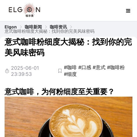
Elgon
咖啡新闻
咖啡资讯
意式咖啡粉细度大揭秘：找到你的完美风味密码
意式咖啡粉细度大揭秘：找到你的完
美风味密码
#咖啡
#口感
#意式
#咖啡粉
2025-06-01
23:39:53
#细度
意式
咖啡
，为何粉
细度
至关重要？