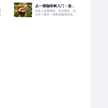
的非洲土地，孕育出兼具干净果
从一棵咖啡树入门：读懂
酸、白葡萄清甜的优质咖啡豆。
欢
咖啡的生长、照料与采收
很多人热爱咖啡、常品咖啡，却
全过程
从未了解过一杯醇香咖啡的源头
带
——咖啡树的生长奥秘。