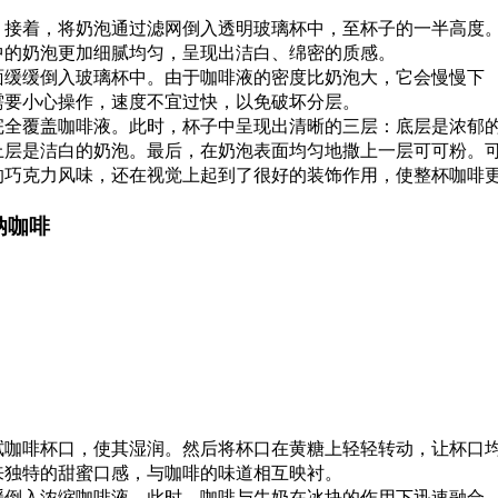
。接着，将奶泡通过滤网倒入透明玻璃杯中，至杯子的一半高度
中的奶泡更加细腻均匀，呈现出洁白、绵密的质感。
面缓缓倒入玻璃杯中。由于咖啡液的密度比奶泡大，它会慢慢下
需要小心操作，速度不宜过快，以免破坏分层。
完全覆盖咖啡液。此时，杯子中呈现出清晰的三层：底层是浓郁
上层是洁白的奶泡。最后，在奶泡表面均匀地撒上一层可可粉。
的巧克力风味，还在视觉上起到了很好的装饰作用，使整杯咖啡
纳咖啡
拭咖啡杯口，使其湿润。然后将杯口在黄糖上轻轻转动，让杯口
来独特的甜蜜口感，与咖啡的味道相互映衬。
缓倒入浓缩咖啡液。此时，咖啡与牛奶在冰块的作用下迅速融合