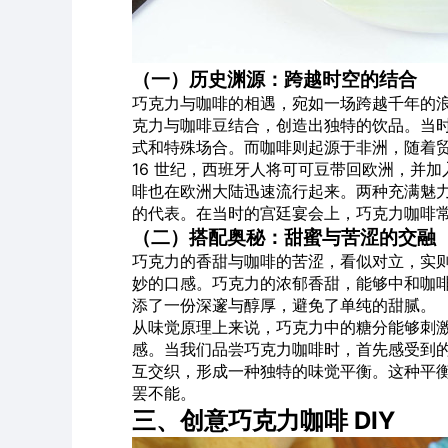
（一）历史渊源：跨越时空的结合
巧克力与咖啡的相遇，宛如一场跨越千年的
克力与咖啡豆结合，创造出独特的饮品。当
式和特殊场合。而咖啡则起源于非洲，随着
16 世纪，西班牙人将可可豆带回欧洲，并
啡也在欧洲大陆迅速流行起来。两种充满魅
的代表。在当时的宫廷宴会上，巧克力咖啡
（二）搭配奥秘：甜蜜与苦涩的交融
巧克力的香甜与咖啡的苦涩，看似对立，实
妙的口感。巧克力的浓郁香甜，能够中和咖
添了一份深邃与醇厚，避免了单纯的甜腻。
从味觉原理上来说，巧克力中的糖分能够刺
感。当我们品尝巧克力咖啡时，首先感受到
互交织，形成一种独特的味觉平衡。这种平
罢不能。
三、创意巧克力咖啡 DIY