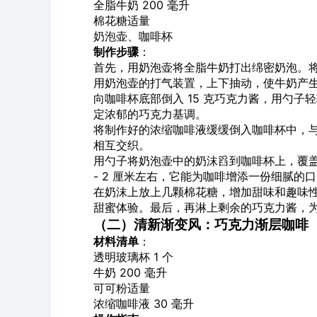
全脂牛奶 200 毫升
棉花糖适量
奶泡
壶、咖啡杯
制作步骤
：
首先，用奶泡壶将全脂牛奶打出绵密奶泡。
用奶泡壶的打气装置，上下抽动，使牛奶产
向咖啡杯底部倒入 15 克巧克力酱，用勺
定浓郁的巧克力基调。
将制作好的浓缩咖啡液缓缓倒入咖啡杯中，
相互交织。
用勺子将奶泡壶中的奶沫舀到咖啡杯上，覆盖
- 2 厘米左右，它能为咖啡增添一份细腻的
在奶沫上放上几颗棉花糖，增加甜味和趣味
甜蜜体验。最后，再淋上剩余的巧克力酱，
（二）清新渐变风：巧克力渐层咖啡
材料清单
：
透明玻璃杯 1 个
牛奶 200 毫升
可可粉适量
浓缩咖啡液 30 毫升