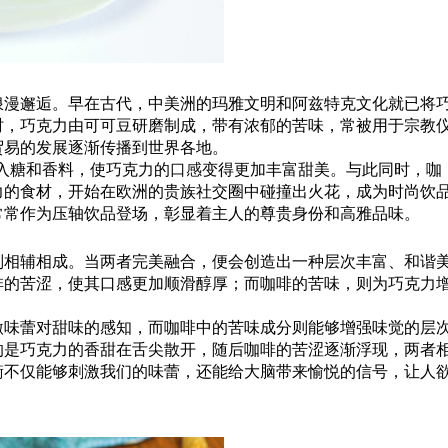
浪漫邂逅。早在古代，中美洲的玛雅文明和阿兹特克文化就已将
时，巧克力由可可豆研磨制成，带有浓郁的苦味，常被用于宗教
贸易的发展逐渐传播到世界各地。
加入糖和香料，使巧克力的
口感
变得更加丰富甜美。与此同时，咖
力的食材，开始在欧洲的贵族社交圈中碰撞出火花，成为时尚饮
常常作为压轴饮品登场，彰显着主人的尊贵身份和高雅品味。
则相辅相成。当两者完美融合，便会创造出一种层次丰富、和谐
啡的苦涩，使其口感更加顺滑醇厚；而咖啡的苦味，则为巧克力
激味蕾对甜味的感知，而咖啡中的苦味成分则能够增强味觉的层
的是巧克力的香甜在舌尖散开，随后咖啡的苦涩逐渐浮现，两者
衡不仅能够刺激我们的味蕾，还能给大脑带来愉悦的信号，让人