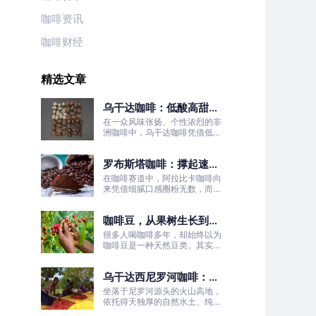
咖啡资讯
咖啡财经
精选文章
乌干达咖啡：低酸高甜！
被严重低估的日常治愈口
在一众风味张扬、个性浓烈的非
粮豆
洲咖啡中，乌干达咖啡凭借低酸
高甜、醇厚丝滑、平衡耐喝的温
柔质感脱颖而出，彻底打破了大
罗布斯塔咖啡：撑起速溶
众对非洲咖啡“酸涩浓烈、刺激
性强”的刻板印象。
咖啡半壁江山
在咖啡赛道中，阿拉比卡咖啡向
来凭借细腻口感圈粉无数，而罗
布斯塔咖啡常常被大众忽略。
咖啡豆，从果树生长到烘
焙成型
很多人喝咖啡多年，却始终以为
咖啡豆是一种天然豆类。其实我
们日常冲泡的咖啡豆，本质是咖
啡树果实的种子。
乌干达西尼罗河咖啡：尼
罗河源头的水洗精品风味
坐落于尼罗河源头的火山高地，
依托得天独厚的自然水土、纯净
的水洗处理工艺，这片远离喧嚣