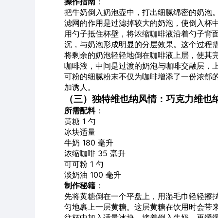
操作指南
：
把牛奶倒入奶泡壶中，打出细腻绵密的奶泡
滤网的作用是过滤掉较大的奶泡，使倒入杯
用勺子抵住杯壁，将浓缩咖啡液沿着勺子背
沉，与奶泡形成明显的分层效果。这个过程
将剩余的奶泡轻轻地倒在咖啡液上层，使其
咖啡液，中间是过渡的奶泡与咖啡交融层，
可粉的细腻粉末不仅为咖啡增添了一份浓郁
加诱人。
（三）独特维也纳风情：巧克力维也
所需配料
：
黄糖 1 勺
冰块适量
牛奶 180 毫升
浓缩咖啡 35 毫升
可可粉 1 勺
淡奶油 100 毫升
制作秘籍
：
先将黄糖倒在一个平盘上，用湿毛巾轻轻擦
匀地裹上一层黄糖。这层黄糖在饮用时会带
往杯中加入适量冰块，接着倒入牛奶，再缓