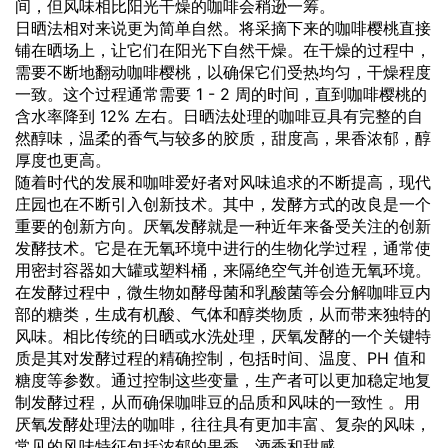
间，但风味相比阳光干燥的咖啡会稍逊一筹。
日晒法相对来说更为简单自然。将采摘下来的咖啡樱桃直接
铺在晒场上，让它们在阳光下自然干燥。在干燥的过程中，
需要不断地翻动咖啡樱桃，以确保它们受热均匀，干燥程度
一致。这个过程通常需要 1 - 2 周的时间，直到咖啡樱桃的
含水率降到 12% 左右。日晒法处理的咖啡豆具有完整的自
然醇味，温柔的香气与较多的胶质，甜度高，果香浓郁，醇
厚度也更高。
随着时代的发展和咖啡爱好者对风味追求的不断提高，现代
庄园也在不断引入创新技术。其中，发酵方式的改良是一个
重要的创新方向。厌氧发酵就是一种近年来备受关注的创新
发酵技术。它是在无氧环境中进行的生物化学过程，通常使
用密封容器如大罐或塑料桶，来隔绝空气并创造无氧环境。
在发酵过程中，微生物如酵母菌和乳酸菌等会分解咖啡豆内
部的糖类，生成有机酸、气体和醇类物质，从而带来独特的
风味。相比传统的日晒或水洗处理，厌氧发酵的一个关键特
质是其对发酵过程的精确控制，包括时间、温度、PH 值和
糖度等参数。通过控制这些变量，生产者可以更加稳定地复
制发酵过程，从而确保咖啡豆的品质和风味的一致性 。用
厌氧发酵处理法的咖啡，往往具有更加丰富、复杂的风味，
常见的风味特征包括浓郁的果香、酒香和甜感。