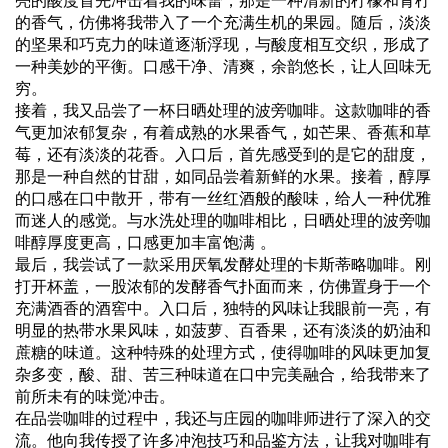
的香气，仿佛将我带入了一个充满生机的果园。随后，淡淡
的坚果和巧克力的味道逐渐浮现，与酸度相互交织，形成了
一种美妙的平衡。口感干净、清爽，余韵悠长，让人回味无
穷。
接着，我又品尝了一杯日晒处理的波旁咖啡。这款咖啡的香
气更加浓郁复杂，有着成熟的水果香气，如芒果、香蕉和草
莓，还有淡淡的花香。入口后，首先感受到的是它的甜度，
那是一种自然的甘甜，如同品尝着新鲜的水果。接着，醇厚
的口感在口中散开，带有一丝红酒般的酸味，给人一种优雅
而迷人的感觉。与水洗处理的咖啡相比，日晒处理的波旁咖
啡醇厚度更高，口感更加丰富饱满 。
最后，我尝试了一款采用厌氧发酵处理的卡斯蒂略咖啡。刚
打开杯盖，一股浓郁的发酵香气扑面而来，仿佛置身于一个
充满酒香的酒窖中。入口后，独特的风味让我眼前一亮，有
明显的热带水果风味，如菠萝、百香果，还有淡淡的奶油和
蔗糖的味道。这种特殊的处理方式，使得咖啡的风味更加复
杂多变，酸、甜、苦三种味道在口中完美融合，给我带来了
前所未有的味觉冲击。
在品尝咖啡的过程中，我还与庄园的咖啡师进行了深入的交
流。他向我传授了许多冲泡技巧和品鉴方法，让我对咖啡有