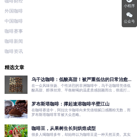
咖啡财经
小程序
外国咖啡
中国咖啡
公众号
咖啡赛事
咖啡新闻
咖啡资讯
精选文章
乌干达咖啡：低酸高甜！被严重低估的日常治愈口
粮豆
在一众风味张扬、个性浓烈的非洲咖啡中，乌干达咖啡凭借低
酸高甜、醇厚丝滑、平衡耐喝的温柔质感脱颖而出，彻底打破
了大众对非洲咖啡“酸涩浓烈、刺激性强”的刻板印象。
罗布斯塔咖啡：撑起速溶咖啡半壁江山
在咖啡赛道中，阿拉比卡咖啡向来凭借细腻口感圈粉无数，而
罗布斯塔咖啡常常被大众忽略。
咖啡豆，从果树生长到烘焙成型
很多人喝咖啡多年，却始终以为咖啡豆是一种天然豆类。其实