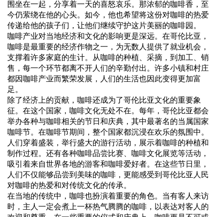
围坐在一起，分享着一天的喜怒哀乐。那浓郁的咖啡香，至
今仍萦绕在他的心头。如今，他也希望将这份对咖啡的热爱
传递给他的孩子们，让他们继续守护这片美丽的咖啡园。
咖啡产业对当地经济和文化的影响更是深远。在哥伦比亚，
咖啡是最重要的经济作物之一，为无数人提供了就业机会，
支撑着许多家庭的生计。从咖啡的种植、采摘，到加工、销
售，每一个环节都离不开人们的辛勤付出。许多小镇和村庄
都因咖啡产业而繁荣发展，人们的生活也因此变得更加富
足。
除了经济上的贡献，咖啡还成为了哥伦比亚文化的重要象
征。在这个国家，咖啡文化无处不在。每年，哥伦比亚都会
举办各种与咖啡相关的节日和庆典，其中最著名的当属国家
咖啡节。在咖啡节期间，整个国家都沉浸在欢乐的氛围中。
人们穿着盛装，举行盛大的游行活动，展示着咖啡的种植和
制作过程。还有各种咖啡品尝比赛、咖啡文化展览等活动，
吸引着来自世界各地的游客和咖啡爱好者。在这些节日里，
人们不仅能够品尝到美味的咖啡，更能感受到哥伦比亚人民
对咖啡的热爱和对传统文化的传承。
在当地的传统中，咖啡也扮演着重要的角色。当有客人来访
时，主人一定会煮上一杯热气腾腾的咖啡，以表达对客人的
欢迎和尊重。在一些重要的仪式和庆典上，咖啡更是不可或