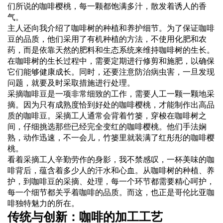
们所说的咖啡樱桃，每一颗都饱满多汁，散发着诱人的香
气。
主人还向我介绍了咖啡树的种植和养护细节。为了保证咖啡
豆的品质，他们采用了有机种植的方法，不使用化肥和农
药，而是依靠天然的肥料和生态系统来维持咖啡树的生长。
在咖啡树的生长过程中，需要定期进行修剪和施肥，以确保
它们能够健康成长。同时，还要注意防治病虫害，一旦发现
问题，就要及时采取措施进行处理。
采摘咖啡豆是一项非常细致的工作，需要人工一颗一颗地采
摘。因为只有成熟度恰到好处的咖啡樱桃，才能制作出高品
质的咖啡豆。采摘工人通常会背着竹篓，穿梭在咖啡树之
间，仔细挑选那些已经完全变红的咖啡樱桃。他们手法娴
熟，动作迅速，不一会儿，竹篓里就装满了红彤彤的咖啡樱
桃。
看着采摘工人辛勤劳作的身影，我不禁感叹，一杯美味的咖
啡背后，蕴含着多少人的汗水和心血。从咖啡树的种植、养
护，到咖啡豆的采摘、处理，每一个环节都需要精心呵护，
每一个细节都关乎着咖啡的品质。而这，也正是哥伦比亚咖
啡独特魅力的所在。
传统与创新：咖啡的加工工艺