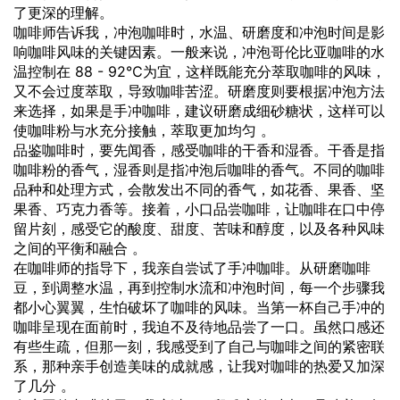
了更深的理解。
咖啡师告诉我，冲泡咖啡时，水温、研磨度和冲泡时间是影
响咖啡风味的关键因素。一般来说，冲泡哥伦比亚咖啡的水
温控制在 88 - 92℃为宜，这样既能充分萃取咖啡的风味，
又不会过度萃取，导致咖啡苦涩。研磨度则要根据冲泡方法
来选择，如果是手冲咖啡，建议研磨成细砂糖状，这样可以
使咖啡粉与水充分接触，萃取更加均匀 。
品鉴咖啡时，要先闻香，感受咖啡的干香和湿香。干香是指
咖啡粉的香气，湿香则是指冲泡后咖啡的香气。不同的咖啡
品种和处理方式，会散发出不同的香气，如花香、果香、坚
果香、巧克力香等。接着，小口品尝咖啡，让咖啡在口中停
留片刻，感受它的酸度、甜度、苦味和醇度，以及各种风味
之间的平衡和融合 。
在咖啡师的指导下，我亲自尝试了手冲咖啡。从研磨咖啡
豆，到调整水温，再到控制水流和冲泡时间，每一个步骤我
都小心翼翼，生怕破坏了咖啡的风味。当第一杯自己手冲的
咖啡呈现在面前时，我迫不及待地品尝了一口。虽然口感还
有些生疏，但那一刻，我感受到了自己与咖啡之间的紧密联
系，那种亲手创造美味的成就感，让我对咖啡的热爱又加深
了几分 。