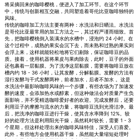
将采摘回来的咖啡樱桃，便进入了加工环节。在这个环节
中，传统与创新相互交融，共同塑造着哥伦比亚咖啡独特的
风味。
传统的咖啡加工方法主要有两种：水洗法和日晒法。水洗法
是哥伦比亚最常用的加工方法之一，其过程严谨而细致。首
先，把咖啡樱桃倒入装满水的水槽中，浸泡约 24 小时。在
这个过程中，成熟的果实会沉下去，而未熟和过熟的果实则
会浮上来，这样就能轻松地将它们剔除，保证咖啡豆的品
质。接着，使用机器将果皮与果肉除去，此时，豆子的外面
还包裹着一层黏膜。为了洗净这层黏膜，需要将咖啡豆放在
槽内约 18 - 36 小时，让其发酵，分解黏膜。发酵的方法有
湿行发酵与干式发酵两种，前者加水，后者不加水 。这是
水洗法中最影响咖啡风味的一个步骤，有些农场为了加速发
酵的速度，会添加热水或醇素，但这种做法会对质量产生负
面影响，并不受精选咖啡爱好者的欢迎。完成发酵后，还要
利用豆子的摩擦与流水的力量，将咖啡豆洗到光滑洁净。最
后，把洗净的咖啡豆进行干燥，使其含水率降到 12%。较
好的处理方法是利用阳光干燥，虽然耗时较长，需要 1 - 3
个星期，但这样处理出来的咖啡风味特佳，深受人们喜爱。
此外，有些地方会使用机器干燥，虽然能大量缩短处理时