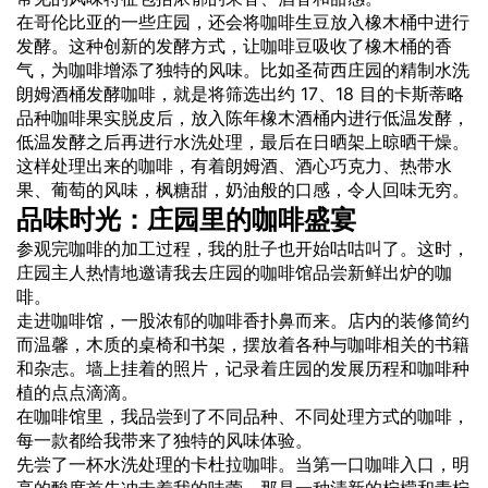
在哥伦比亚的一些庄园，还会将咖啡生豆放入橡木桶中进行
发酵。这种创新的发酵方式，让咖啡豆吸收了橡木桶的香
气，为咖啡增添了独特的风味。比如圣荷西庄园的精制水洗
朗姆酒桶发酵咖啡，就是将筛选出约 17、18 目的卡斯蒂略
品种咖啡果实脱皮后，放入陈年橡木酒桶内进行低温发酵，
低温发酵之后再进行水洗处理，最后在日晒架上晾晒干燥。
这样处理出来的咖啡，有着朗姆酒、酒心巧克力、热带水
果、葡萄的风味，枫糖甜，奶油般的口感，令人回味无穷。
品味时光：庄园里的咖啡盛宴
参观完咖啡的加工过程，我的肚子也开始咕咕叫了。这时，
庄园主人热情地邀请我去庄园的咖啡馆品尝新鲜出炉的咖
啡。
走进咖啡馆，一股浓郁的咖啡香扑鼻而来。店内的装修简约
而温馨，木质的桌椅和书架，摆放着各种与咖啡相关的书籍
和杂志。墙上挂着的照片，记录着庄园的发展历程和咖啡种
植的点点滴滴。
在咖啡馆里，我品尝到了不同品种、不同处理方式的咖啡，
每一款都给我带来了独特的风味体验。
先尝了一杯水洗处理的卡杜拉咖啡。当第一口咖啡入口，明
亮的酸度首先冲击着我的味蕾，那是一种清新的柠檬和青柠