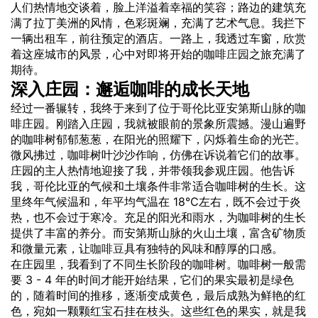
人们热情地交谈着，脸上洋溢着幸福的笑容；路边的建筑充
满了拉丁美洲的风情，色彩斑斓，充满了艺术气息。我拦下
一辆出租车，前往预定的酒店。一路上，我透过车窗，欣赏
着这座城市的风景，心中对即将开始的咖啡
庄园
之旅充满了
期待。
深入庄园：邂逅咖啡的成长天地
经过一番辗转，我终于来到了位于哥伦比亚安第斯山脉的咖
啡庄园。刚踏入庄园，我就被眼前的景象所震撼。漫山遍野
的咖啡树郁郁葱葱，在阳光的照耀下，闪烁着生命的光芒。
微风拂过，咖啡树叶沙沙作响，仿佛在诉说着它们的故事。
庄园的主人热情地迎接了我，并带领我参观庄园。他告诉
我，哥伦比亚的气候和土壤条件非常适合咖啡树的生长。这
里终年气候温和，年平均气温在 18℃左右，既不会过于炎
热，也不会过于寒冷。充足的阳光和雨水，为咖啡树的生长
提供了丰富的养分。而安第斯山脉的火山土壤，富含矿物质
和微量元素，让
咖啡豆
具有独特的
风味
和醇厚的口感。
在庄园里，我看到了不同生长阶段的咖啡树。咖啡树一般需
要 3 - 4 年的时间才能开始结果，它们的果实最初是绿色
的，随着时间的推移，逐渐变成黄色，最后成熟为鲜艳的红
色，宛如一颗颗红宝石挂在枝头。这些红色的果实，就是我