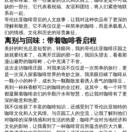
缺的一部分。它代表着祝福、友谊和团结，将人们紧密地联
系在一起。
哥伦比亚咖啡背后的人文故事，让我对这种饮品有了更深的
理解和敬意。它不再仅仅是一杯简单的咖啡，而是承载着人
们的情感、文化和历史的珍贵象征。
离别与回味：带着咖啡香启程
美好的时光总是短暂的，转眼间，我的哥伦比亚咖啡庄园之
旅就要结束了。在离开庄园的那一刻，我回头望去，看着那
漫山遍野的咖啡树，心中充满了不舍。
这次走访咖啡庄园，对我来说不仅仅是一次简单的旅行，更
是一次深入探索咖啡世界的奇妙之旅。我亲眼目睹了咖啡从
一颗小小的种子，成长为一颗颗散发着诱人香气的咖啡豆，
再到一杯杯香醇可口的咖啡的全过程。这其中，每一个环节
都凝聚着咖啡农们的辛勤汗水和智慧，也让我对咖啡有了更
深的敬意和热爱。
我不仅收获了丰富的咖啡知识，还感受到了哥伦比亚独特的
咖啡文化和人文风情。与庄园工人的交流，让我了解到他们
对咖啡的深厚情感和对生活的热爱；咖啡产业对当地经济和
文化的影响，让我看到了一杯咖啡背后所蕴含的巨大力量。