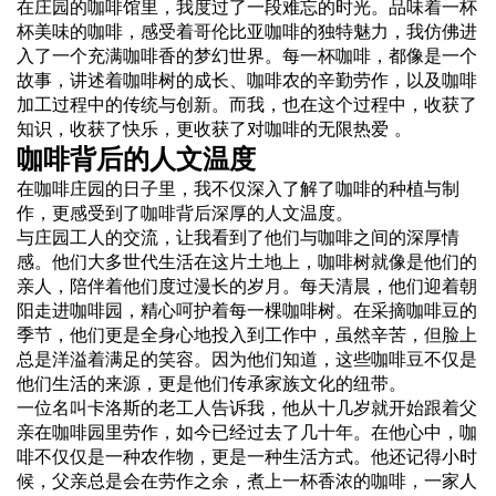
在庄园的咖啡馆里，我度过了一段难忘的时光。品味着一杯
杯美味的咖啡，感受着哥伦比亚咖啡的独特魅力，我仿佛进
入了一个充满咖啡香的梦幻世界。每一杯咖啡，都像是一个
故事，讲述着咖啡树的成长、咖啡农的辛勤劳作，以及咖啡
加工过程中的传统与创新。而我，也在这个过程中，收获了
知识，收获了快乐，更收获了对咖啡的无限热爱 。
咖啡背后的人文温度
在咖啡庄园的日子里，我不仅深入了解了咖啡的种植与制
作，更感受到了咖啡背后深厚的人文温度。
与庄园工人的交流，让我看到了他们与咖啡之间的深厚情
感。他们大多世代生活在这片土地上，咖啡树就像是他们的
亲人，陪伴着他们度过漫长的岁月。每天清晨，他们迎着朝
阳走进咖啡园，精心呵护着每一棵咖啡树。在采摘咖啡豆的
季节，他们更是全身心地投入到工作中，虽然辛苦，但脸上
总是洋溢着满足的笑容。因为他们知道，这些咖啡豆不仅是
他们生活的来源，更是他们传承家族文化的纽带。
一位名叫卡洛斯的老工人告诉我，他从十几岁就开始跟着父
亲在咖啡园里劳作，如今已经过去了几十年。在他心中，咖
啡不仅仅是一种农作物，更是一种生活方式。他还记得小时
候，父亲总是会在劳作之余，煮上一杯香浓的咖啡，一家人