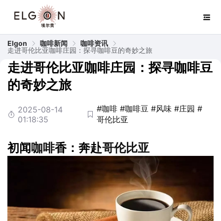
Elgon
咖啡新闻
咖啡资讯
走进哥伦比亚咖啡庄园：探寻咖啡豆的奇妙之旅
走进哥伦比亚咖啡庄园：探寻咖啡豆
的奇妙之旅
#咖啡
#咖啡豆
#风味
#庄园
#
2025-08-14
01:18:35
哥伦比亚
初闻
咖啡
香：奔赴
哥伦比亚