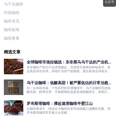
公众号
乌干达咖啡
外国咖啡
咖啡资讯
咖啡新闻
咖啡赛事
精选文章
全球咖啡市场拉锯战：东非黑马乌干达的产业机遇
与发展真相
东非咖啡产国乌干达逆势崛起，凭借得天独厚的种植条件、双
品类差异化布局、持续扩张的产能规模，逐步跻身全球新兴咖
啡核心产区行列。
乌干达咖啡：低酸高甜！被严重低估的日常治愈口
粮豆
在一众风味张扬、个性浓烈的非洲咖啡中，乌干达咖啡凭借低
酸高甜、醇厚丝滑、平衡耐喝的温柔质感脱颖而出，彻底打破
了大众对非洲咖啡“酸涩浓烈、刺激性强”的刻板印象。
罗布斯塔咖啡：撑起速溶咖啡半壁江山
在咖啡赛道中，阿拉比卡咖啡向来凭借细腻口感圈粉无数，而
罗布斯塔咖啡常常被大众忽略。