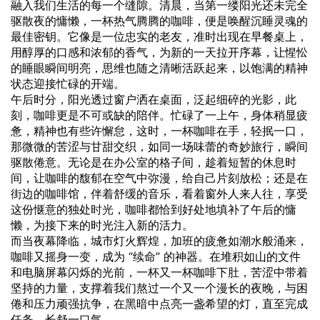
融入我们生活的每一个缝隙。清晨，当第一缕阳光还未完全
驱散夜的慵懒，一杯热气腾腾的咖啡，便是唤醒沉睡灵魂的
最佳密钥。它像是一位忠实的老友，准时出现在早餐桌上，
用醇厚的口感和浓郁的香气，为新的一天拉开序幕，让惺忪
的睡眼瞬间明亮，思维也随之清晰活跃起来，以饱满的精神
状态迎接忙碌的开端。
午后时分，阳光透过窗户洒在桌面，泛起细碎的光影，此
刻，咖啡更是不可或缺的陪伴。忙碌了一上午，身体稍显疲
惫，精神也有些许懈怠，这时，一杯咖啡在手，轻抿一口，
那微微的苦涩与甘甜交织，如同一场味蕾的奇妙旅行，瞬间
驱散倦意。无论是在办公室的格子间，趁着短暂的休息时
间，让咖啡的馥郁在空气中弥漫，给自己片刻放松；还是在
街边的咖啡馆，伴着舒缓的音乐，看着窗外人来人往，享受
这份惬意的独处
时光
，咖啡都恰到好处地填补了午后的慵
懒，为接下来的时光注入新的活力。
而当夜幕降临，城市灯火辉煌，加班的疲惫如潮水般涌来，
咖啡又摇身一变，成为 “续命” 的神器。在堆积如山的文件
和电脑屏幕闪烁的光前，一杯又一杯咖啡下肚，苦涩中带着
坚持的力量，支撑着我们熬过一个又一个漫长的夜晚，与困
倦和压力顽强抗争，在黑暗中点亮一盏希望的灯，直至完成
任务，长舒一口气。