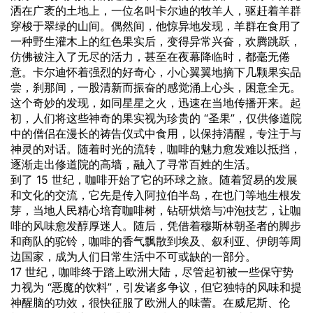
洒在广袤的土地上，一位名叫卡尔迪的牧羊人，驱赶着羊群
穿梭于翠绿的山间。偶然间，他惊异地发现，羊群在食用了
一种野生灌木上的红色果实后，变得异常兴奋，欢腾跳跃，
仿佛被注入了无尽的活力，甚至在夜幕降临时，都毫无倦
意。卡尔迪怀着强烈的好奇心，小心翼翼地摘下几颗果实品
尝，刹那间，一股清新而振奋的感觉涌上心头，困意全无。
这个奇妙的发现，如同星星之火，迅速在当地传播开来。起
初，人们将这些神奇的果实视为珍贵的 “圣果”，仅供修道院
中的僧侣在漫长的祷告仪式中食用，以保持清醒，专注于与
神灵的对话。随着时光的流转，咖啡的魅力愈发难以抵挡，
逐渐走出修道院的高墙，融入了寻常百姓的生活。
到了 15 世纪，咖啡开始了它的环球之旅。随着贸易的发展
和文化的交流，它先是传入阿拉伯半岛，在也门等地生根发
芽，当地人民精心培育咖啡树，钻研烘焙与冲泡技艺，让咖
啡的
风味
愈发醇厚迷人。随后，凭借着穆斯林朝圣者的脚步
和商队的驼铃，咖啡的香气飘散到埃及、叙利亚、伊朗等周
边国家，成为人们日常生活中不可或缺的一部分。
17 世纪，咖啡终于踏上欧洲大陆，尽管起初被一些保守势
力视为 “恶魔的饮料”，引发诸多争议，但它独特的风味和提
神醒脑的功效，很快征服了欧洲人的味蕾。在威尼斯、伦