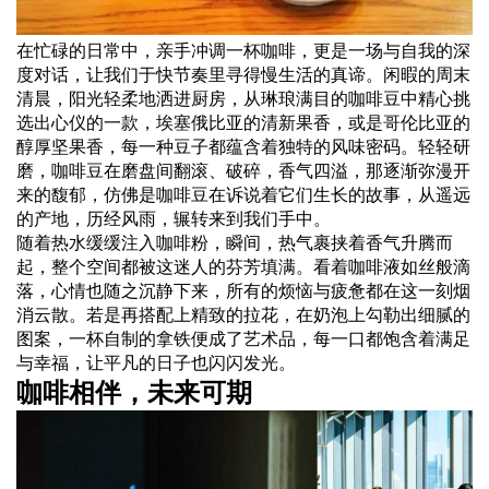
在忙碌的日常中，亲手冲调一杯咖啡，更是一场与自我的深
度对话，让我们于快节奏里寻得慢生活的真谛。闲暇的周末
清晨，阳光轻柔地洒进厨房，从琳琅满目的咖啡豆中精心挑
选出心仪的一款，埃塞俄比亚的清新果香，或是哥伦比亚的
醇厚坚果香，每一种豆子都蕴含着独特的风味密码。轻轻研
磨，咖啡豆在磨盘间翻滚、破碎，香气四溢，那逐渐弥漫开
来的馥郁，仿佛是咖啡豆在诉说着它们生长的故事，从遥远
的产地，历经风雨，辗转来到我们手中。
随着热水缓缓注入咖啡粉，瞬间，热气裹挟着香气升腾而
起，整个空间都被这迷人的芬芳填满。看着咖啡液如丝般滴
落，心情也随之沉静下来，所有的烦恼与疲惫都在这一刻烟
消云散。若是再搭配上精致的拉花，在奶泡上勾勒出细腻的
图案，一杯自制的拿铁便成了艺术品，每一口都饱含着满足
与幸福，让平凡的日子也闪闪发光。
咖啡相伴，未来可期