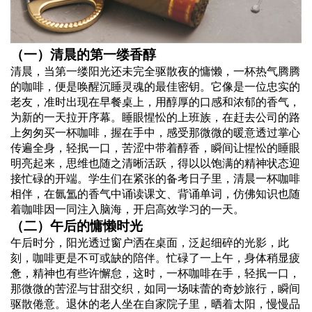
（一）清晨的第一缕香醇
清晨，当第一缕阳光还未完全驱散夜的慵懒，一杯热气腾腾
的咖啡，便是唤醒沉睡灵魂的最佳密钥。它像是一位忠实的
老友，准时出现在早餐桌上，用醇厚的口感和浓郁的香气，
为新的一天拉开序幕。睡眼惺忪的上班族，在赶去公司的路
上匆匆买一杯咖啡，握在手中，感受那微微的暖意透过掌心
传遍全身，轻抿一口，苦涩中带着醇香，瞬间让惺忪的睡眼
明亮起来，思维也随之清晰活跃，得以以饱满的精神状态迎
接忙碌的开端。学生们在紧张的备考日子里，清晨一杯咖啡
相伴，在氤氲的香气中诵读课文、背诵单词，仿佛知识也随
着咖啡因一同注入脑海，开启高效学习的一天。
（二）午后的慵懒时光
午后时分，阳光透过窗户洒在桌面，泛起细碎的光影，此
刻，咖啡更是不可或缺的陪伴。忙碌了一上午，身体稍显疲
惫，精神也有些许懈怠，这时，一杯咖啡在手，轻抿一口，
那微微的苦涩与甘甜交织，如同一场味蕾的奇妙旅行，瞬间
驱散倦意。退休的老人坐在自家院子里，晒着太阳，慢慢品