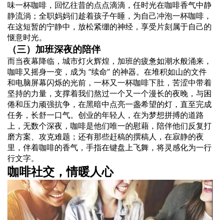
味一杯咖啡，回忆往昔的点点滴滴，任时光在咖啡香气中静
静流淌；全职妈妈们趁着孩子午睡，为自己冲泡一杯咖啡，
在这短暂的宁静中，放松紧绷的神经，享受片刻属于自己的
惬意时光。
（三）加班深夜的陪伴
而当夜幕降临，城市灯火辉煌，加班的疲惫如潮水般涌来，
咖啡又摇身一变，成为 “续命” 的神器。在堆积如山的文件
和电脑屏幕闪烁的光前，一杯又一杯咖啡下肚，苦涩中带着
坚持的力量，支撑着我们熬过一个又一个漫长的夜晚，与困
倦和压力顽强抗争，在黑暗中点亮一盏希望的灯，直至完成
任务，长舒一口气。创业的年轻人，在为梦想拼搏的道路
上，无数个深夜，咖啡是他们唯一的慰藉，陪伴他们反复打
磨方案、攻克难题；还有那些赶稿的撰稿人，在寂静的夜
里，伴着咖啡的香气，手指在键盘上飞舞，将灵感化为一行
行文字。
咖啡社交，情暖人心