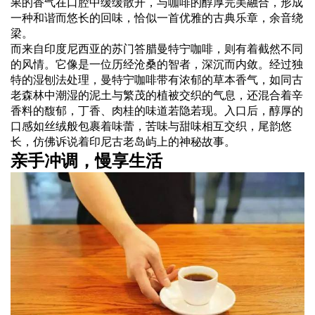
果的香气在口腔中缓缓散开，与咖啡的醇厚完美融合，形成
一种和谐而悠长的回味，恰似一首优雅的古典乐章，余音绕
梁。
而来自印度尼西亚的苏门答腊曼特宁咖啡，则有着截然不同
的风情。它像是一位历经沧桑的智者，深沉而内敛。经过独
特的湿刨法处理，曼特宁咖啡带有浓郁的草本香气，如同古
老森林中潮湿的泥土与繁茂的植被交织的气息，还混合着辛
香料的馥郁，丁香、肉桂的味道若隐若现。入口后，醇厚的
口感如丝绒般包裹着味蕾，苦味与甜味相互交织，尾韵悠
长，仿佛诉说着印尼古老岛屿上的神秘故事。
亲手冲调，慢享生活