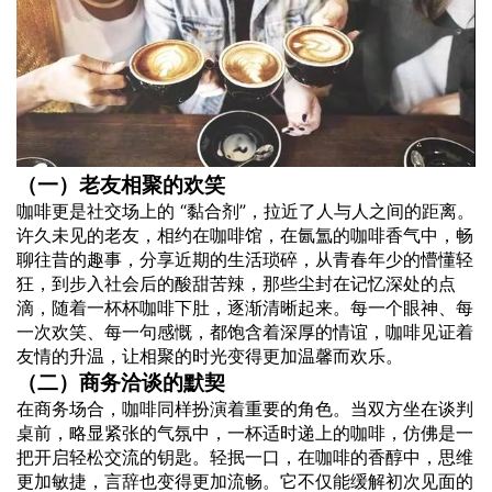
（一）老友相聚的欢笑
咖啡更是社交场上的 “黏合剂”，拉近了人与人之间的距离。
许久未见的老友，相约在咖啡馆，在氤氲的咖啡香气中，畅
聊往昔的趣事，分享近期的生活琐碎，从青春年少的懵懂轻
狂，到步入社会后的酸甜苦辣，那些尘封在记忆深处的点
滴，随着一杯杯咖啡下肚，逐渐清晰起来。每一个眼神、每
一次欢笑、每一句感慨，都饱含着深厚的情谊，咖啡见证着
友情的升温，让相聚的时光变得更加温馨而欢乐。
（二）商务洽谈的默契
在商务场合，咖啡同样扮演着重要的角色。当双方坐在谈判
桌前，略显紧张的气氛中，一杯适时递上的咖啡，仿佛是一
把开启轻松交流的钥匙。轻抿一口，在咖啡的香醇中，思维
更加敏捷，言辞也变得更加流畅。它不仅能缓解初次见面的