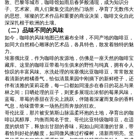
敦、巴黎等城市，咖啡馆如雨后春笋般涌现，成为知识分
子、艺术家、商人们聚集交流的热门场所，孕育了无数伟大
的思想、璀璨的艺术作品和重要的商业决策，咖啡文化自此
深深扎根于欧洲的土壤。
（二）品味不同的风味
如今，咖啡的风味地图已然遍布全球，不同产地的咖啡豆，
如同大自然精心雕琢的艺术品，各具特色，散发着独特的魅
力。
埃塞俄比亚，作为咖啡的发源地，仿佛是一座天然的咖啡宝
藏库。这里的咖啡豆带着与生俱来的野性与纯真，拥有令人
惊叹的丰富风味。水洗处理的埃塞俄比亚咖啡豆，常常散发
着清新的柑橘香气，恰似清晨果园中刚摘下的新鲜橙子，还
伴有淡雅的茉莉花香，每一口都如同漫步在春日的花丛与果
林之间；日晒处理的豆子，则更多展现出浓郁的莓果风味，
蓝莓、草莓的香甜在舌尖上跳跃，伴随着深邃而复杂的香料
气息，给味蕾带来一场热烈而奔放的狂欢。
哥伦比亚，那片被安第斯山脉温柔环抱的土地，孕育出的咖
啡以其醇厚、均衡而闻名于世。哥伦比亚特级咖啡豆，在适
度的烘焙下，释放出甘甜的香味，宛如山间清澈的甘泉，带
着恰到好处的酸度，如同微风拂过柠檬树，清新而明亮。坚