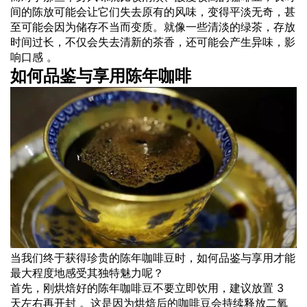
间的陈放可能会让它们失去原有的风味，变得平淡无奇，甚
至可能会因为储存不当而变质。就像一些清淡的绿茶，存放
时间过长，不仅会失去清新的茶香，还可能会产生异味，影
响口感 。
如何品鉴与享用陈年咖啡
当我们终于获得珍贵的陈年咖啡豆时，如何品鉴与享用才能
最大程度地感受其独特魅力呢？
首先，刚烘焙好的陈年咖啡豆不要立即饮用，建议放置 3
天左右再开封 。这是因为烘焙后的咖啡豆会持续释放二氧