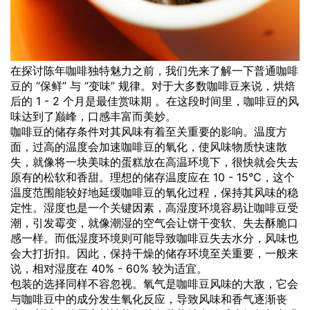
在探讨陈年咖啡独特魅力之前，我们先来了解一下普通咖啡
豆的 “保鲜” 与 “变味” 规律。对于大多数咖啡豆来说，烘焙
后的 1 - 2 个月是最佳赏味期 。在这段时间里，咖啡豆的风
味达到了巅峰，口感丰富而美妙。
咖啡豆的储存条件对其风味有着至关重要的影响。温度方
面，过高的温度会加速咖啡豆的氧化，使风味物质快速散
失，就像将一块美味的蛋糕放在高温环境下，很快就会失去
原有的松软和香甜。理想的储存温度应在 10 - 15℃，这个
温度范围能较好地延缓咖啡豆的氧化过程，保持其风味的稳
定性。湿度也是一个关键因素，高湿度环境容易让咖啡豆受
潮，引发霉变，就像潮湿的空气会让饼干变软、失去酥脆口
感一样。而低湿度环境则可能导致咖啡豆失去水分，风味也
会大打折扣。因此，保持干燥的储存环境至关重要，一般来
说，相对湿度在 40% - 60% 较为适宜。
包装的选择同样不容忽视。氧气是咖啡豆风味的大敌，它会
与咖啡豆中的成分发生氧化反应，导致风味和香气逐渐丧