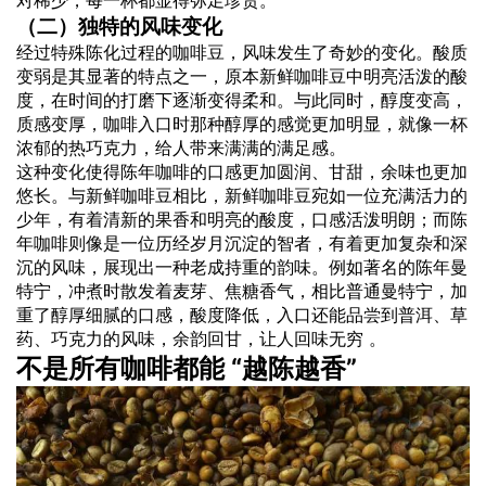
对稀少，每一杯都显得弥足珍贵。
（二）独特的风味变化
经过特殊陈化过程的咖啡豆，风味发生了奇妙的变化。酸质
变弱是其显著的特点之一，原本新鲜咖啡豆中明亮活泼的酸
度，在时间的打磨下逐渐变得柔和。与此同时，醇度变高，
质感变厚，咖啡入口时那种醇厚的感觉更加明显，就像一杯
浓郁的热巧克力，给人带来满满的满足感。
这种变化使得陈年咖啡的口感更加圆润、甘甜，余味也更加
悠长。与新鲜咖啡豆相比，新鲜咖啡豆宛如一位充满活力的
少年，有着清新的果香和明亮的酸度，口感活泼明朗；而陈
年咖啡则像是一位历经岁月沉淀的智者，有着更加复杂和深
沉的风味，展现出一种老成持重的韵味。例如著名的陈年曼
特宁，冲煮时散发着麦芽、焦糖香气，相比普通曼特宁，加
重了醇厚细腻的口感，酸度降低，入口还能品尝到普洱、草
药、巧克力的风味，余韵回甘，让人回味无穷 。
不是所有咖啡都能 “越陈越香”