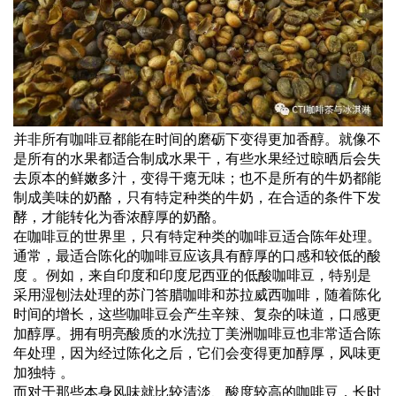
并非所有咖啡豆都能在时间的磨砺下变得更加香醇。就像不
是所有的水果都适合制成水果干，有些水果经过晾晒后会失
去原本的鲜嫩多汁，变得干瘪无味；也不是所有的牛奶都能
制成美味的奶酪，只有特定种类的牛奶，在合适的条件下发
酵，才能转化为香浓醇厚的奶酪。
在咖啡豆的世界里，只有特定种类的咖啡豆适合陈年处理。
通常，最适合陈化的咖啡豆应该具有醇厚的口感和较低的酸
度 。例如，来自印度和印度尼西亚的低酸咖啡豆，特别是
采用湿刨法处理的苏门答腊咖啡和苏拉威西咖啡，随着陈化
时间的增长，这些咖啡豆会产生辛辣、复杂的味道，口感更
加醇厚。拥有明亮酸质的水洗拉丁美洲咖啡豆也非常适合陈
年处理，因为经过陈化之后，它们会变得更加醇厚，风味更
加独特 。
而对于那些本身风味就比较清淡、酸度较高的咖啡豆，长时