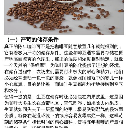
（一）严苛的储存条件
真正的陈年咖啡可不是把咖啡豆随意放置几年就能得到的，
它有着极为严苛的储存条件。这些咖啡豆通常需要存储在原
产地高而凉爽的仓库里，那里的温度和湿度相对稳定，就像
一个天然的 “保鲜库”，为咖啡豆的陈化提供了理想的环境。
在储存过程中，农场主们需要付出极大的耐心和精力。他们
必须经常翻动一包一包的麻袋，就像照顾襁褓中的婴儿一样
小心翼翼，目的是让每一面咖啡生豆都能均衡地接触到空气
和水分 。
值得一提的是，生豆在储存时还必须包在内果皮里。这是因
为咖啡大多生长在热带地区，空气潮湿，如果除去内果皮，
生豆就如同失去了一层坚固的铠甲，极易受到湿气的侵蚀而
变质，就像在潮湿环境下的纸张容易发霉腐烂一样。这样苛
刻的储存条件和长时间的精心照料，使得陈年咖啡的产量相