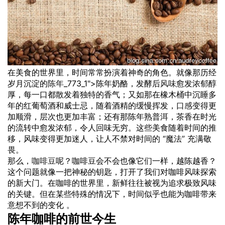
在美食的世界里，时间常常扮演着神奇的角色。就像那历经
岁月沉淀的
陈年
_773_1">陈年奶酪，发酵后
风味
愈发浓郁醇
厚，每一口都散发着独特的香气；又如那在橡木桶中沉睡多
年的红葡萄酒和威士忌，随着酒精的缓慢挥发，
口感
变得更
加顺滑，层次也更加丰富；还有那陈年熟普洱，茶香在时光
的流转中愈发浓郁，令人回味无穷。这些美食随着时间的推
移，风味变得更加迷人，让人不禁对时间的 “魔法” 充满敬
畏。
那么，
咖啡豆
呢？咖啡豆会不会也像它们一样，越陈越香？
这个问题就像一把神秘的钥匙，打开了我们对咖啡风味探索
的新大门。在咖啡的世界里，新鲜往往被视为追求极致风味
的关键。但在某些特殊的情况下，时间似乎也能为咖啡带来
意想不到的变化 。
陈年咖啡的前世今生