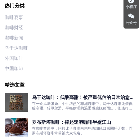
热门分类
小程序
咖啡赛事
公众号
咖啡财经
咖啡新闻
乌干达咖啡
外国咖啡
中国咖啡
精选文章
乌干达咖啡：低酸高甜！被严重低估的日常治愈口
粮豆
在一众风味张扬、个性浓烈的非洲咖啡中，乌干达咖啡凭借低
酸高甜、醇厚丝滑、平衡耐喝的温柔质感脱颖而出，彻底打破
了大众对非洲咖啡“酸涩浓烈、刺激性强”的刻板印象。
罗布斯塔咖啡：撑起速溶咖啡半壁江山
在咖啡赛道中，阿拉比卡咖啡向来凭借细腻口感圈粉无数，而
罗布斯塔咖啡常常被大众忽略。