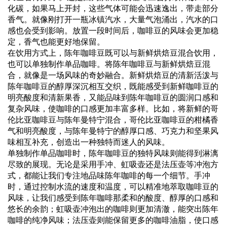
化碳，如果马上开封，这些气体可能会迅速逸出，带走部分
香气。就像刚打开一瓶冰镇汽水，大量气泡涌出，汽水的口
感也会受到影响。放置一段时间后，咖啡豆的风味会更加稳
定，香气也能更好地保留。
在饮用方式上，陈年咖啡豆既可以与新鲜烘焙豆混合饮用，
也可以单独制作单品咖啡。将陈年咖啡豆与新鲜烘焙豆混
合，就像是一场风味的奇妙融合。新鲜烘焙豆的清新活泼与
陈年咖啡豆的醇厚深沉相互交织，既能感受到新鲜咖啡豆的
明亮酸度和清新果香，又能品味到陈年咖啡豆的圆润口感和
复杂风味，使咖啡的口感更加丰富多样。比如，将新鲜的哥
伦比亚咖啡豆与陈年曼特宁混合，哥伦比亚咖啡豆的柑橘香
气和明亮酸度，与陈年曼特宁的醇厚口感、巧克力和坚果风
味相互补充，创造出一种独特而迷人的风味。
单独制作单品咖啡时，陈年咖啡豆的独特风味则能得到淋漓
尽致的展现。无论是采用手冲、虹吸壶还是法压壶等冲泡方
式，都能让我们专注地品味陈年咖啡的每一个细节。手冲
时，通过控制水流的速度和温度，可以精准地萃取咖啡豆的
风味，让我们感受到陈年咖啡那柔和的酸度、醇厚的口感和
悠长的余韵；虹吸壶冲泡出的咖啡则更加清澈，能突出陈年
咖啡的纯净风味；法压壶则能保留更多的咖啡油脂，使口感