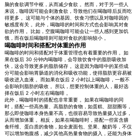
脑的食欲调节中枢，从而减少食欲 。然而，对于另一些人
来说，咖啡因可能会刺激食欲，导致他们在喝咖啡后反而吃
得更多 。这可能与个体的基因、饮食习惯以及对咖啡因的
敏感度有关 。此外，喝咖啡的时间和方式也会影响其对食
欲的作用 。比如，空腹喝咖啡可能会让一些人感到更加饥
饿，而在饭后喝咖啡则可能对食欲的影响较小 。
喝咖啡时间和搭配对体重的作用
喝咖啡的时间和搭配对于体重管理也有着重要的作用 。如
果在饭后 30 分钟内喝咖啡，会导致饮食中的脂肪吸收加
快，这会导致更多的脂肪储存 。这是因为咖啡中的某些成
分可能会影响胃肠道的消化和吸收功能，使得脂肪更容易被
吸收进入血液 。而如果在饭后 2 小时以上喝咖啡，一般不
会影响到脂肪的吸收 。所以，想要控制体重的人，最好选
择在饭后 2 小时左右喝咖啡 。
此外，喝咖啡时的搭配也非常重要 。如果在喝咖啡的同
时，搭配一些高热量、高脂肪的食物，如蛋糕、甜甜圈等，
那么即使咖啡本身热量不高，也很容易导致热量摄入过多，
从而增加体重 。相反，如果在喝咖啡时，搭配一些富含膳
食纤维、蛋白质的食物，如全麦面包、坚果、酸奶等，不仅
可以增加饱腹感，减少其他高热量食物的摄入，还能为身体