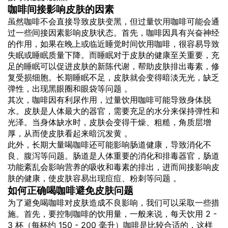
咖啡间接影响皮肤的因素
虽然咖啡不会直接导致皮肤变黑，但过量
饮用
咖啡可能会通
过一些间接因素影响皮肤状态。首先，咖啡因具有兴奋神经
的作用，如果在晚上或临近睡觉时间饮用咖啡，很容易导致
失眠或睡眠质量下降。而睡眠对于皮肤的健康至关重要，充
足的睡眠可以促进皮肤的新陈代谢，帮助皮肤排出毒素，修
复受损细胞。长期睡眠不足，皮肤就会变得暗淡无光，缺乏
弹性，出现黑眼圈和眼袋等问题 。
其次，咖啡因有利尿作用，过量饮用咖啡可能导致身体脱
水。皮肤是人体最大的器官，需要充足的水分来保持弹性和
光泽。当身体缺水时，皮肤会变得干燥、粗糙，角质层增
厚，从而使皮肤看起来暗沉发黄 。
此外，长期大量喝咖啡还可能影响肠道健康，导致消化不
良、腹泻等问题。肠道是人体重要的消化和排毒器官，肠道
功能紊乱会影响营养的吸收和毒素的排出，进而间接影响皮
肤的健康，使皮肤容易出现痘痘、粉刺等问题 。
如何正确喝咖啡避免皮肤问题
为了避免喝咖啡对皮肤造成不良影响，我们可以采取一些措
施。首先，要控制咖啡的饮用量，一般来说，每天饮用 2 -
3 杯（每杯约 150 - 200 毫升）咖啡是比较合适的，这样