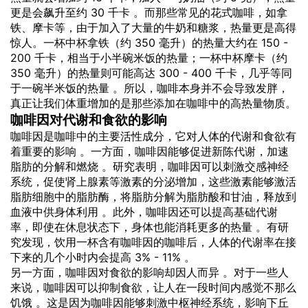
更是会飙升至约 30 千卡 。而那些常见的花式咖啡，如拿
铁、摩卡等，由于加入了大量的牛奶和糖浆，热量更是高得
惊人。一杯中杯拿铁（约 350 毫升）的热量大约在 150 -
200 千卡，相当于小半碗米饭的热量；一杯中杯摩卡（约
350 毫升）的热量则可能高达 300 - 400 千卡，几乎等同
于一碗半米饭的热量 。所以，咖啡本身并不会导致发胖，
真正让我们体重增加的是那些添加在咖啡中的高热量物质。
咖啡因对代谢和食欲的影响
咖啡因是咖啡中的主要活性成分，它对人体的代谢和食欲有
着重要的影响 。一方面，咖啡因能够促进新陈代谢，加速
脂肪的分解和燃烧 。研究表明，咖啡因可以刺激交感神经
系统，促使肾上腺素等激素的分泌增加，这些激素能够激活
脂肪细胞中的脂肪酶，将脂肪分解为脂肪酸和甘油，释放到
血液中供身体利用 。此外，咖啡因还可以提高基础代谢
率，即使在休息状态下，身体也能消耗更多的热量 。有研
究发现，饮用一杯含有咖啡因的咖啡后，人体的代谢率在接
下来的几个小时内会提高 3% - 11% 。
另一方面，咖啡因对食欲的影响却因人而异 。对于一些人
来说，咖啡因可以抑制食欲，让人在一段时间内感觉不那么
饥饿 。这是因为咖啡因能够刺激中枢神经系统，影响下丘