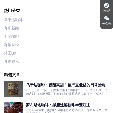
热门分类
小程序
乌干达咖啡
公众号
咖啡新闻
中国咖啡
咖啡财经
外国咖啡
咖啡资讯
精选文章
乌干达咖啡：低酸高甜！被严重低估的日常治愈口
粮豆
在一众风味张扬、个性浓烈的非洲咖啡中，乌干达咖啡凭借低
酸高甜、醇厚丝滑、平衡耐喝的温柔质感脱颖而出，彻底打破
了大众对非洲咖啡“酸涩浓烈、刺激性强”的刻板印象。
罗布斯塔咖啡：撑起速溶咖啡半壁江山
在咖啡赛道中，阿拉比卡咖啡向来凭借细腻口感圈粉无数，而