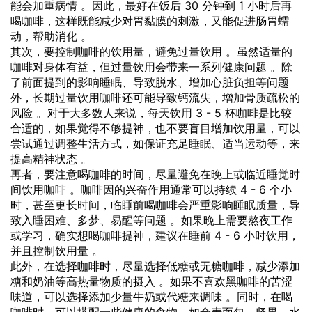
能会加重病情 。因此，最好在饭后 30 分钟到 1 小时后再
喝咖啡，这样既能减少对胃黏膜的刺激，又能促进肠胃蠕
动，帮助消化 。
其次，要控制咖啡的饮用量，避免过量饮用 。虽然适量的
咖啡对身体有益，但过量饮用会带来一系列健康问题 。除
了前面提到的影响睡眠、导致脱水、增加心脏负担等问题
外，长期过量饮用咖啡还可能导致钙流失，增加骨质疏松的
风险 。对于大多数人来说，每天饮用 3 - 5 杯咖啡是比较
合适的，如果觉得不够提神，也不要盲目增加饮用量，可以
尝试通过调整生活方式，如保证充足睡眠、适当运动等，来
提高精神状态 。
再者，要注意喝咖啡的时间，尽量避免在晚上或临近睡觉时
间饮用咖啡 。咖啡因的兴奋作用通常可以持续 4 - 6 个小
时，甚至更长时间，临睡前喝咖啡会严重影响睡眠质量，导
致入睡困难、多梦、易醒等问题 。如果晚上需要熬夜工作
或学习，确实想喝咖啡提神，建议在睡前 4 - 6 小时饮用，
并且控制饮用量 。
此外，在选择咖啡时，尽量选择低糖或无糖咖啡，减少添加
糖和奶油等高热量物质的摄入 。如果不喜欢黑咖啡的苦涩
味道，可以选择添加少量牛奶或代糖来调味 。同时，在喝
咖啡时，可以搭配一些健康的食物，如全麦面包、坚果、水