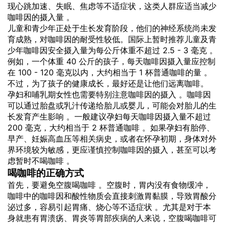
现心跳加速、失眠、焦虑等不适症状，这类人群应适当减少
咖啡因的摄入量 。
儿童和青少年正处于生长发育阶段，他们的神经系统尚未发
育成熟，对咖啡因的耐受性较低。国际上暂时推荐儿童及青
少年咖啡因安全摄入量为每公斤体重不超过 2.5 - 3 毫克 。
例如，一个体重 40 公斤的孩子，每天咖啡因摄入量应控制
在 100 - 120 毫克以内，大约相当于 1 杯普通咖啡的量 。
不过，为了孩子的健康成长，最好还是让他们远离咖啡。
孕妇和哺乳期女性也需要特别注意咖啡因的摄入 。咖啡因
可以通过胎盘或乳汁传递给胎儿或婴儿，可能会对胎儿的生
长发育产生影响 。一般建议孕妇每天咖啡因摄入量不超过
200 毫克，大约相当于 2 杯普通咖啡 。如果孕妇有胎停、
早产、妊娠高血压等相关病史，或者在怀孕初期，身体对外
界环境较为敏感，更应谨慎控制咖啡因的摄入，甚至可以考
虑暂时不喝咖啡 。
喝咖啡的正确方式
首先，要避免空腹喝咖啡 。空腹时，胃内没有食物缓冲，
咖啡中的咖啡因和酸性物质会直接刺激胃黏膜，导致胃酸分
泌过多，容易引起胃痛、烧心等不适症状 。尤其是对于本
身就患有胃溃疡、胃炎等胃部疾病的人来说，空腹喝咖啡可