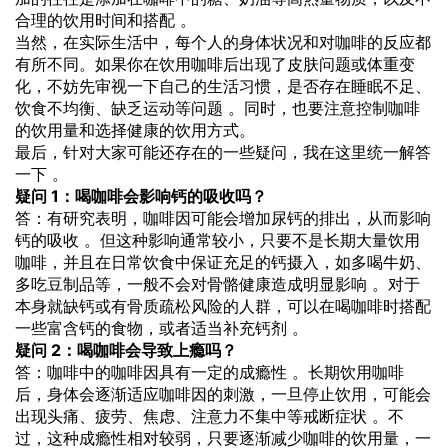
合理的饮用时间和搭配 。
当然，在实际生活中，每个人的身体状况和对咖啡的反应都
有所不同。如果你在饮用咖啡后出现了皮肤问题或体重变
化，不妨先审视一下自己的生活习惯，是否存在睡眠不足、
饮食不均衡、缺乏运动等问题 。同时，也要注意控制咖啡
的饮用量和选择健康的饮用方式。
最后，针对大家可能还存在的一些疑问，我在这里统一解答
一下 。
疑问 1：喝咖啡会影响钙的吸收吗？
答：有研究表明，咖啡因可能会增加尿钙的排出，从而影响
钙的吸收 。但这种影响通常较小，只要不是长期大量饮用
咖啡，并且在日常饮食中保证充足的钙摄入，如多喝牛奶、
多吃豆制品等，一般不会对骨骼健康造成明显影响 。对于
本身就缺钙或有骨质疏松风险的人群，可以在喝咖啡时搭配
一些富含钙的食物，或者适当补充钙剂 。
疑问 2：喝咖啡会导致上瘾吗？
答：咖啡中的咖啡因具有一定的成瘾性 。长期饮用咖啡
后，身体会逐渐适应咖啡因的刺激，一旦停止饮用，可能会
出现头痛、疲劳、焦虑、注意力不集中等戒断症状 。不
过，这种成瘾性相对较弱，只要逐渐减少咖啡的饮用量，一