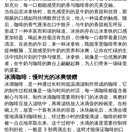
加充分，每一口都能感受到奶香与咖啡香的完美交融。
当你品尝冰拿铁时，首先感受到的是牛奶的香甜和丝滑，那
细腻的口感如同丝绸般滑过舌尖，给人一种温柔的触感。随
后，咖啡的香气逐渐在口中散开，与牛奶的香甜相互呼应，
形成了一种丰富而和谐的味道。冰块的存在让冰拿铁的口感
更加轻盈，喝起来丝毫没有负担，仿佛每一口都带着夏日的
清凉。在炎热的午后，来一杯冰拿铁，既能享受咖啡带来的
提神醒脑，又能感受到牛奶的营养和冰爽，让你在忙碌的生
活中找到片刻的宁静与惬意。冰拿铁，就像是一位优雅的舞
者，在牛奶与咖啡的舞台上翩翩起舞，为人们带来一场味觉
的盛宴。
冰滴咖啡：慢时光的冰爽馈赠
冰滴咖啡，是一种通过长时间低温滴滤制作而成的咖啡，它
的制作过程就像是一场与时间的对话，每一滴咖啡都蕴含着
耐心与等待。制作冰滴咖啡需要用到专门的冰滴壶，将磨好
的咖啡豆放入滤纸中，再将滤纸放入冰滴壶的粉碗里。在粉
碗上方，放置一个装有冰块的容器，冰块融化后，水滴会缓
慢地滴落到咖啡粉上，经过数小时的缓慢滴滤，咖啡的精华
被一点点地萃取出来。这个过程中，水滴的速度需要控制得
恰到好处，一般是 3 秒两滴左右，这样才能保证咖啡的口