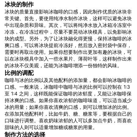
冰块的制作
冰块的质量直接影响冰咖啡的口感，因此制作优质的冰块非
常关键。首先，要使用纯净水制作冰块，这样可以避免冰块
中出现杂质和异味。其次，可以将纯净水放入冰箱冷冻室中
冷冻，在冷冻过程中，尽量不要晃动冰块模具，以免影响冰
块的成型。另外，为了让冰块融化得更慢，保持冰咖啡的冰
爽口感，可以将冰块提前冷冻好，然后放入密封袋中保存，
需要时再取出使用。如果你想要制作出更加有趣的冰块，可
以在冰块模具中加入一些水果片、薄荷叶等，这样制作出来
的冰块不仅美观，还能为冰咖啡增添一份独特的风味。
比例的调配
咖啡与冰的比例以及其他配料的添加量，都会影响冰咖啡的
口感。一般来说，冰咖啡中咖啡与冰的比例可以控制在 1:3
至 1:4 之间，这样既能保证咖啡的浓郁度，又能让冰咖啡保
持冰爽的口感。如果你喜欢浓郁的咖啡味道，可以适当减少
冰的用量；如果你喜欢清爽的口感，则可以增加冰的比例。
在添加其他配料时，比如牛奶、糖、糖浆等，要根据自己的
口味进行调整。喜欢奶味浓郁的人可以多加点牛奶，而喜欢
甜味的人则可以适量增加糖或糖浆的用量。
制作方法的选择