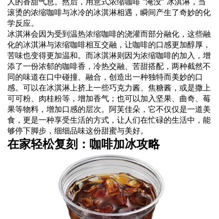
人的香甜气息。然后，用意式浓缩咖啡 “淹没” 冰淇淋，当
滚烫的浓缩咖啡与冰冷的冰淇淋相遇，瞬间产生了奇妙的化
学反应。
冰淇淋会因为受到温热浓缩咖啡的浇灌而部分融化，这些融
化的冰淇淋与浓缩咖啡相互交融，让咖啡的口感更加醇厚，
苦味也变得更加温和。而冰淇淋则因为浓缩咖啡的加入，增
添了一份浓郁的咖啡香，冷热交融、苦甜搭配，两种截然不
同的味道在口中碰撞、融合，创造出一种独特而美妙的口
感。可以在冰淇淋上挤上一些巧克力酱、焦糖酱，或是撒上
可可粉、肉桂粉等，增加香气；也可以加入坚果、曲奇、莓
果等物料，增加口感的层次。阿芙佳朵，它不仅仅是一道美
食，更是一种享受生活的方式，让人们在忙碌的生活中，能
够停下脚步，细细品味这份甜蜜与美好。
在家轻松复刻：咖啡加冰攻略