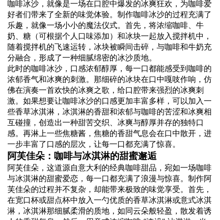
咖啡冰沙，就像是一场在口腔中爆发的冰爽狂欢，为咖啡爱
好者们带来了全新的味觉体验。制作咖啡冰沙的过程充满了
乐趣，就像一场小小的魔法仪式。首先，将浓缩咖啡、牛
奶、糖（可根据个人口味添加）和冰块一起放入搅拌机中，
随着搅拌机的飞速运转，冰块被瞬间击碎，与咖啡和牛奶充
分融合，形成了一种细腻绵密的冰沙质地。
此时的咖啡冰沙，口感浓郁醇厚，每一口都能感受到咖啡的
浓郁香气和冰爽的刺激。那细碎的冰块在口中嘎吱作响，仿
佛在演奏一首欢快的冰爽之歌，给口腔带来强烈的冰爽刺
激。如果想要让咖啡冰沙的口感更加丰富多样，可以加入一
些香草冰淇淋，冰淇淋的香甜和浓郁与咖啡的苦涩和冰爽相
互碰撞，创造出一种甜苦交织、冰爽与醇厚并存的独特口
感。再淋上一些焦糖酱，焦糖的香甜气息会在口中散开，进
一步丰富了口感的层次，让每一口都充满了惊喜。
阿芙佳朵：咖啡与冰淇淋的甜蜜邂逅
阿芙佳朵，这道源自意大利的经典咖啡甜品，宛如一场咖啡
与冰淇淋的甜蜜爱恋，每一口都充满了浪漫与惊喜。制作阿
芙佳朵的过程并不复杂，却能带来极致的味觉享受。首先，
在宽口杯或甜点杯中放入一勺优质的香草冰淇淋或意式冰淇
淋，冰淇淋那细腻柔滑的质地，如同云朵般轻盈，散发着诱