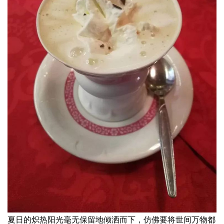
夏日的炽热阳光毫无保留地倾洒而下，仿佛要将世间万物都