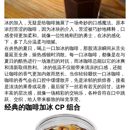
冰的加入，无疑是给咖啡施展了一场奇妙的口感魔法。原本
浓烈苦涩的咖啡，因为冰块的介入，苦涩被巧妙地稀释，口
感变得更加柔和。就像一位性格刚烈的勇士，在冰的感化
下，多了几分温柔与细腻。
在炎热的夏日，喝上一口加冰的咖啡，那股清凉瞬间从舌尖
蔓延至全身，燥热感顿时消散。每一口冰咖啡，都像是在与
夏日的酷热进行一场激烈的对抗，而冰咖啡总能以它的冰爽
和清新取得胜利。 冰的低温不仅能带来清凉的口感，还能
让咖啡的
香气
更加内敛而悠长。当你轻轻啜饮一口冰咖啡，
咖啡的香气会在口腔中缓缓散开，先是浓郁的烘焙香，接着
是淡淡的果香或花香，最后留下一丝若有若无的回甘。这种
丰富的层次感，就像一场精彩的交响乐，各种音符在口中跳
跃、交织，给人带来极致的味觉享受。
经典的咖啡加冰 CP 组合