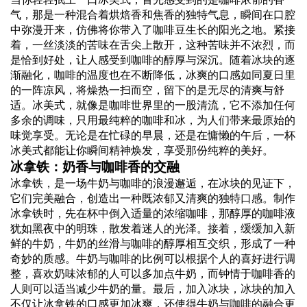
气，那是一种混合着烘焙香和焦香的独特气息，瞬间在口腔
中弥漫开来，仿佛将你带入了咖啡豆生长的阳光之地。紧接
着，一丝淡淡的苦味在舌尖上散开，这种苦味并不浓烈，而
是恰到好处，让人感受到咖啡的醇厚与深沉。随着冰块的逐
渐融化，咖啡的温度也在不断降低，冰爽的口感如同夏日里
的一阵凉风，将燥热一扫而空，留下的是无尽的清爽与舒
适。冰美式，就像是咖啡世界里的一股清流，它不添加任何
多余的调味，只用最纯粹的咖啡和冰，为人们带来最原始的
味觉享受。无论是在忙碌的早晨，还是在慵懒的午后，一杯
冰美式都能让你瞬间精神焕发，享受那份纯粹的美好。
冰拿铁：奶香与咖啡香的交融
冰拿铁，是一场牛奶与咖啡的浪漫邂逅，在冰块的见证下，
它们完美融合，创造出一种既浓郁又清爽的独特口感。制作
冰拿铁时，先在杯中倒入适量的浓缩咖啡，那醇厚的咖啡液
犹如黑夜中的明珠，散发着迷人的光泽。接着，缓缓加入新
鲜的牛奶，牛奶的丝滑与咖啡的醇厚相互交织，形成了一种
奇妙的质感。牛奶与咖啡的比例可以根据个人的喜好进行调
整，喜欢奶味浓郁的人可以多加点牛奶，而钟情于咖啡香的
人则可以适当减少牛奶的量。最后，加入冰块，冰块的加入
不仅让冰拿铁的口感更加冰爽，还使得牛奶与咖啡的融合更