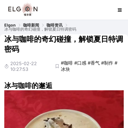
Elgon
咖啡新闻
咖啡资讯
冰与咖啡的奇幻碰撞，解锁夏日特调密码
冰与咖啡的奇幻碰撞，解锁夏日特调
密码
#咖啡
#口感
#香气
#制作
#
2025-02-22
10:27:53
冰块
冰与
咖啡
的邂逅