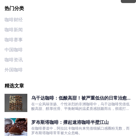
热门分类
咖啡财经
咖啡新闻
咖啡赛事
中国咖啡
咖啡资讯
外国咖啡
精选文章
乌干达咖啡：低酸高甜！被严重低估的日常治愈口
粮豆
在一众风味张扬、个性浓烈的非洲咖啡中，乌干达咖啡凭借低
酸高甜、醇厚丝滑、平衡耐喝的温柔质感脱颖而出，彻底打破
了大众对非洲咖啡“酸涩浓烈、刺激性强”的刻板印象。
罗布斯塔咖啡：撑起速溶咖啡半壁江山
在咖啡赛道中，阿拉比卡咖啡向来凭借细腻口感圈粉无数，而
罗布斯塔咖啡常常被大众忽略。