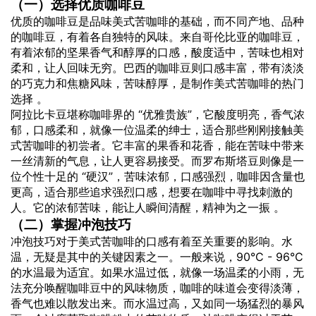
（一）选择优质咖啡豆
优质的咖啡豆是品味美式苦咖啡的基础，而不同产地、品种
的咖啡豆，有着各自独特的风味。来自哥伦比亚的咖啡豆，
有着浓郁的坚果香气和醇厚的口感，酸度适中，苦味也相对
柔和，让人回味无穷。巴西的咖啡豆则口感丰富，带有淡淡
的巧克力和焦糖风味，苦味醇厚，是制作美式苦咖啡的热门
选择 。
阿拉比卡豆堪称咖啡界的 “优雅贵族”，它酸度明亮，香气浓
郁，口感柔和，就像一位温柔的绅士，适合那些刚刚接触美
式苦咖啡的初尝者。它丰富的果香和花香，能在苦味中带来
一丝清新的气息，让人更容易接受。而罗布斯塔豆则像是一
位个性十足的 “硬汉”，苦味浓郁，口感强烈，咖啡因含量也
更高，适合那些追求强烈口感，想要在咖啡中寻找刺激的
人。它的浓郁苦味，能让人瞬间清醒，精神为之一振 。
（二）掌握冲泡技巧
冲泡技巧对于美式苦咖啡的口感有着至关重要的影响。水
温，无疑是其中的关键因素之一。一般来说，90°C - 96°C
的水温最为适宜。如果水温过低，就像一场温柔的小雨，无
法充分唤醒咖啡豆中的风味物质，咖啡的味道会变得淡薄，
香气也难以散发出来。而水温过高，又如同一场猛烈的暴风