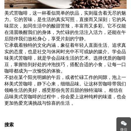
美式苦咖啡，这一杯看似简单的饮品，实则蕴含着无尽的魅
力。它的苦味，是生活的真实写照，直接而又深刻；它的风
味层次，如同生活中的酸甜苦辣，丰富而又多彩。它不仅能
在清晨唤醒我们的身体，为忙碌的生活注入活力，还能在午
后陪伴我们放松身心，享受片刻的宁静。
它承载着独特的文化内涵，象征着年轻人直面生活、追求真
实的态度，也是社交与休闲时光中不可或缺的媒介。学会品
味美式苦咖啡，就是学会品味生活的艺术。选择优质的咖啡
豆，掌握恰到好处的冲泡技巧，搭配合适的小食，让每一口
咖啡都成为一次愉悦的体验。
不妨在某个阳光明媚的午后，或者忙碌工作的间隙，泡上一
杯美式苦咖啡，静下心来，细细品味。让这杯苦咖啡带我们
领略生活的美好，感受那份先苦后甜的独特滋味 。相信在
品味美式苦咖啡的过程中，你会爱上这种纯粹的味道，也会
更加热爱充满挑战与惊喜的生活 。
搜索
微信