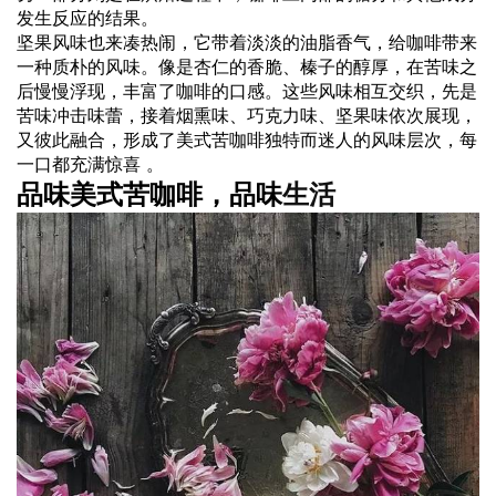
发生反应的结果。
坚果风味也来凑热闹，它带着淡淡的油脂香气，给咖啡带来
一种质朴的风味。像是杏仁的香脆、榛子的醇厚，在苦味之
后慢慢浮现，丰富了咖啡的口感。这些风味相互交织，先是
苦味冲击味蕾，接着烟熏味、巧克力味、坚果味依次展现，
又彼此融合，形成了美式苦咖啡独特而迷人的风味层次，每
一口都充满惊喜 。
品味美式苦咖啡，品味
生活