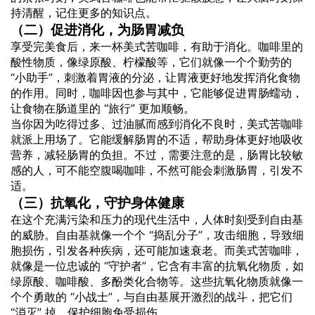
持清醒，记住更多的知识点。
（二）促进消化，为肠胃减负
享受完美食后，来一杯美式苦咖啡，有助于消化。咖啡里的
酸性物质，像绿原酸、柠檬酸等，它们就像一个个勤劳的
“小助手”，刺激着胃液的分泌，让胃液更好地发挥消化食物
的作用。同时，咖啡因也参与其中，它能够促进胃肠蠕动，
让食物在肠道里的 “旅行” 更加顺畅。
当你因为吃得过多、过油腻而感到消化不良时，美式苦咖啡
就派上用场了。它能缓解肠胃的不适，帮助身体更好地吸收
营养，减轻肠胃的负担。不过，需要注意的是，肠胃比较敏
感的人，可不能空腹喝咖啡，不然可能会刺激肠胃，引发不
适。
（三）抗氧化，守护身体健康
在这个充满污染和压力的现代生活中，人体时刻受到自由基
的威胁。自由基就像一个个 “捣乱分子”，攻击细胞，导致细
胞损伤，引发各种疾病，还可能加速衰老。而美式苦咖啡，
就像是一位忠诚的 “守护者”，它含有丰富的抗氧化物质，如
绿原酸、咖啡酸、多酚类化合物等。这些抗氧化物质就像一
个个勇敢的 “小战士”，与自由基展开激烈的战斗，把它们
“消灭” 掉，保护细胞免受损伤。