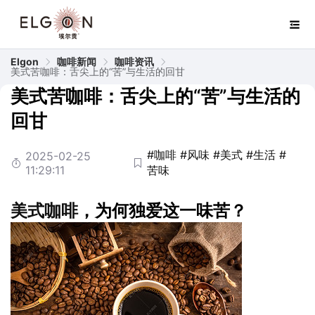
Elgon
咖啡新闻
咖啡资讯
美式苦咖啡：舌尖上的“苦”与生活的回甘
美式苦咖啡：舌尖上的“苦”与生活的
回甘
#咖啡
#风味
#美式
#生活
#
2025-02-25
11:29:11
苦味
美式
咖啡
，为何独爱这一味苦？