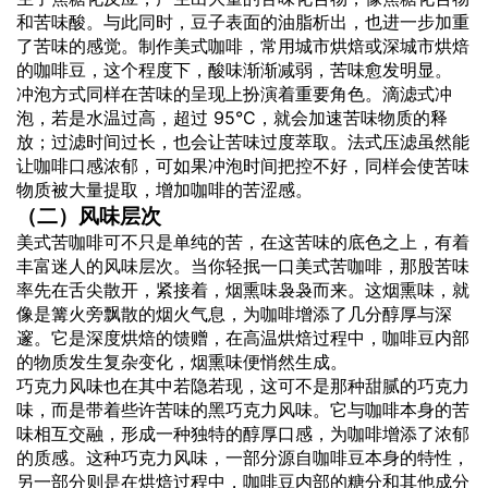
和苦味酸。与此同时，豆子表面的油脂析出，也进一步加重
了苦味的感觉。制作美式咖啡，常用城市烘焙或深城市烘焙
的咖啡豆，这个程度下，酸味渐渐减弱，苦味愈发明显。
冲泡方式同样在苦味的呈现上扮演着重要角色。滴滤式冲
泡，若是水温过高，超过 95°C，就会加速苦味物质的释
放；过滤时间过长，也会让苦味过度萃取。法式压滤虽然能
让咖啡口感浓郁，可如果冲泡时间把控不好，同样会使苦味
物质被大量提取，增加咖啡的苦涩感。
（二）风味层次
美式苦咖啡可不只是单纯的苦，在这苦味的底色之上，有着
丰富迷人的风味层次。当你轻抿一口美式苦咖啡，那股苦味
率先在舌尖散开，紧接着，烟熏味袅袅而来。这烟熏味，就
像是篝火旁飘散的烟火气息，为咖啡增添了几分醇厚与深
邃。它是深度烘焙的馈赠，在高温烘焙过程中，咖啡豆内部
的物质发生复杂变化，烟熏味便悄然生成。
巧克力风味也在其中若隐若现，这可不是那种甜腻的巧克力
味，而是带着些许苦味的黑巧克力风味。它与咖啡本身的苦
味相互交融，形成一种独特的醇厚口感，为咖啡增添了浓郁
的质感。这种巧克力风味，一部分源自咖啡豆本身的特性，
另一部分则是在烘焙过程中，咖啡豆内部的糖分和其他成分