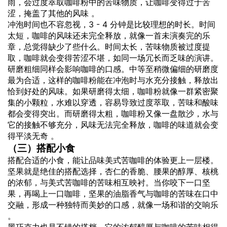
雨，会过度萃取咖啡粉中的苦味物质，让咖啡变得过于苦
涩，掩盖了其他的风味 。
冲泡时间也不容忽视，3 - 4 分钟是比较理想的时长。时间
太短，咖啡的风味还未完全释放，就像一首未演奏完的乐
章，总觉得缺少了些什么。时间太长，苦味物质被过度提
取，咖啡就会变得苦涩不堪，如同一场冗长而乏味的演讲。
研磨粗细同样会影响咖啡的口感。中等至稍微偏细的研磨度
最为合适，这样的咖啡粉能在冲泡时与水充分接触，释放出
恰到好处的风味。如果研磨得太细，咖啡粉就像一群紧密聚
集的小颗粒，水难以穿透，容易导致过度萃取，苦味和酸味
都会变得突出。而研磨得太粗，咖啡粉又像一盘散沙，水与
它的接触不够充分，风味无法完全释放，咖啡的味道就会变
得平淡无奇 。
（三）搭配小食
搭配合适的小食，能让品味美式苦咖啡的体验更上一层楼。
坚果就是绝佳的搭配选择，杏仁的香脆、腰果的醇厚、核桃
的浓郁，与美式苦咖啡的苦味相互映衬。当你咬下一口坚
果，再喝上一口咖啡，坚果的油脂香气与咖啡的苦味在口中
交融，形成一种独特而美妙的口感，就像一场和谐的交响乐
。
黑巧克力也是不错的搭档，它的浓郁醇厚与咖啡的苦味相得