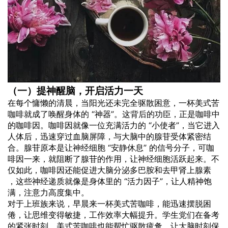
（一）提神醒脑，开启活力一天
在每个慵懒的清晨，当阳光还未完全驱散困意，一杯美式苦
咖啡就成了唤醒身体的 “神器”。这背后的功臣，正是咖啡中
的咖啡因。咖啡因就像一位充满活力的 “小使者”，当它进入
人体后，迅速穿过血脑屏障，与大脑中的腺苷受体紧密结
合。腺苷原本是让神经细胞 “安静休息” 的信号分子，可咖
啡因一来，就阻断了腺苷的作用，让神经细胞活跃起来。不
仅如此，咖啡因还能促进大脑分泌多巴胺和去甲肾上腺素
，这些神经递质就像是身体里的 “活力因子”，让人精神饱
满，注意力高度集中。
对于上班族来说，早晨来一杯美式苦咖啡，能迅速摆脱困
倦，让思维变得敏捷，工作效率大幅提升。学生党们在备考
的紧张时刻，美式苦咖啡也能帮忙驱散疲惫，让大脑时刻保