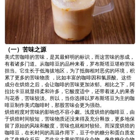
（一）苦味之源
美式苦咖啡的苦味，是其最鲜明的标识，而这苦味的形成，
有着诸多门道。从咖啡豆的品种来看，罗布斯塔豆堪称苦味
担当。它生长于低海拔地区，为了抵御相对恶劣的环境，积
累了更多的苦味物质 ，比如丰富的咖啡因和氯原酸。这些
成分在烘焙之后，会让咖啡的苦味更加浓郁。相比之下，阿
拉比卡豆就显得柔和许多，它酸度适中，还带着迷人的果香
与花香，苦味较淡。所以，当你选择以罗布斯塔豆为主的咖
啡豆制作美式咖啡时，那股苦味会更为强劲。
烘焙程度对苦味的影响也不容小觑。浅度烘焙的咖啡豆，由
于烘焙时间较短，苦味物质还没来得及充分释放，更多地保
留了原始的风味和酸度，苦味也就相对较轻。而深度烘焙的
咖啡豆，在长时间的高温作用下，豆子中的糖分和蛋白质发
生了焦糖化反应，产生出大量的苦味化合物，像焦糖化合物