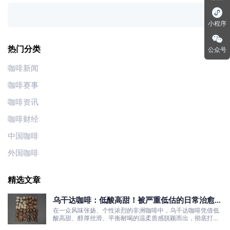
小程序
热门分类
公众号
咖啡新闻
咖啡赛事
咖啡资讯
咖啡财经
中国咖啡
外国咖啡
精选文章
乌干达咖啡：低酸高甜！被严重低估的日常治愈口
粮豆
在一众风味张扬、个性浓烈的非洲咖啡中，乌干达咖啡凭借低
酸高甜、醇厚丝滑、平衡耐喝的温柔质感脱颖而出，彻底打破
了大众对非洲咖啡“酸涩浓烈、刺激性强”的刻板印象。