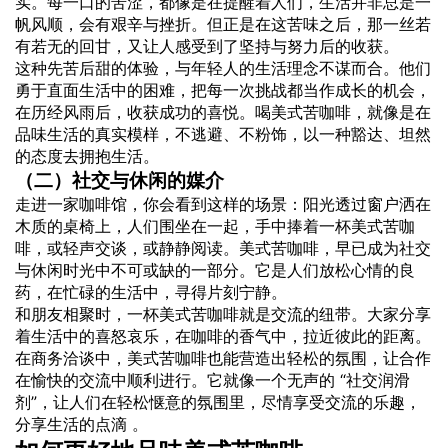
实。每一口的苦涩，都像是在提醒着人们，生活并非总是一
帆风顺，会有艰辛与挫折。但正是在这苦味之后，那一丝若
有若无的回甘，又让人感受到了坚持与努力后的收获。
这种先苦后甜的体验，与年轻人的生活理念不谋而合。他们
勇于直面生活中的困难，把每一次挑战都当作成长的机会，
在历经风雨后，收获成功的喜悦。喝美式苦咖啡，就像是在
品味生活的真实模样，不逃避、不粉饰，以一种豁达、坦然
的态度去拥抱生活。
（二）社交与休闲的媒介
走进一家咖啡馆，你会看到这样的场景：阳光透过窗户洒在
木质的桌椅上，人们围坐在一起，手中捧着一杯美式苦咖
啡，或轻声交谈，或静静阅读。美式苦咖啡，早已成为社交
与休闲时光中不可或缺的一部分。它是人们放松心情的良
药，在忙碌的生活中，寻得片刻宁静。
和朋友相聚时，一杯美式苦咖啡就是交流的纽带。大家分享
着生活中的喜怒哀乐，在咖啡的香气中，拉近彼此的距离。
在商务洽谈中，美式苦咖啡也能营造出轻松的氛围，让合作
在愉快的交流中顺利进行。它就像一个无声的 “社交润滑
剂”，让人们在轻松惬意的氛围里，尽情享受交流的乐趣，
分享生活的点滴 。