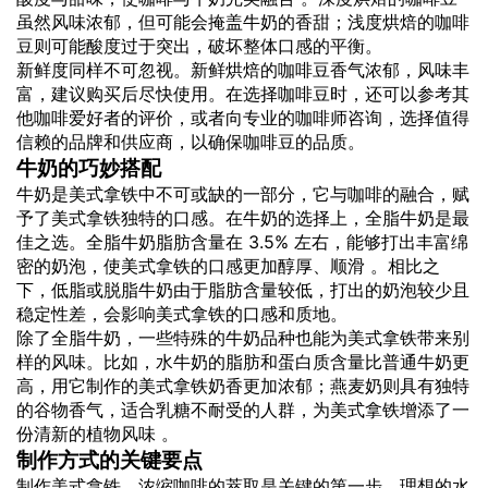
虽然风味浓郁，但可能会掩盖牛奶的香甜；浅度烘焙的咖啡
豆则可能酸度过于突出，破坏整体口感的平衡。
新鲜度同样不可忽视。新鲜烘焙的咖啡豆香气浓郁，风味丰
富，建议购买后尽快使用。在选择咖啡豆时，还可以参考其
他咖啡爱好者的评价，或者向专业的咖啡师咨询，选择值得
信赖的品牌和供应商，以确保咖啡豆的品质。
牛奶的巧妙搭配
牛奶是美式拿铁中不可或缺的一部分，它与咖啡的融合，赋
予了美式拿铁独特的口感。在牛奶的选择上，全脂牛奶是最
佳之选。全脂牛奶脂肪含量在 3.5% 左右，能够打出丰富绵
密的奶泡，使美式拿铁的口感更加醇厚、顺滑 。相比之
下，低脂或脱脂牛奶由于脂肪含量较低，打出的奶泡较少且
稳定性差，会影响美式拿铁的口感和质地。
除了全脂牛奶，一些特殊的牛奶品种也能为美式拿铁带来别
样的风味。比如，水牛奶的脂肪和蛋白质含量比普通牛奶更
高，用它制作的美式拿铁奶香更加浓郁；燕麦奶则具有独特
的谷物香气，适合乳糖不耐受的人群，为美式拿铁增添了一
份清新的植物风味 。
制作方式的关键要点
制作美式拿铁，浓缩咖啡的萃取是关键的第一步。理想的水