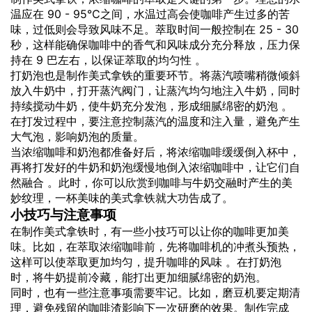
温应在 90 - 95℃之间，水温过高会使咖啡产生过多的苦
味，过低则会导致风味不足。萃取时间一般控制在 25 - 30
秒，这样能确保咖啡中的香气和风味成分充分释放，压力保
持在 9 巴左右，以保证萃取的均匀性 。
打奶泡也是制作美式拿铁的重要环节。将蒸汽喷嘴稍微倾斜
放入牛奶中，打开蒸汽阀门，让蒸汽均匀地注入牛奶，同时
持续搅动牛奶，使牛奶充分发泡，形成细腻绵密的奶泡 。
在打发过程中，要注意控制蒸汽的温度和注入量，避免产生
大气泡，影响奶泡的质量。
当浓缩咖啡和奶泡都准备好后，将浓缩咖啡缓缓倒入杯中，
再将打发好的牛奶和奶泡缓慢地倒入浓缩咖啡中，让它们自
然融合 。此时，你可以欣赏到咖啡与牛奶交融时产生的美
妙纹理，一杯美味的美式拿铁就大功告成了。
小技巧与注意事项
在制作美式拿铁时，有一些小技巧可以让你的咖啡更加美
味。比如，在萃取浓缩咖啡前，先将咖啡机的冲煮头预热，
这样可以使萃取更加均匀，提升咖啡的风味 。在打奶泡
时，将牛奶提前冷藏，能打出更加细腻绵密的奶泡。
同时，也有一些注意事项需要牢记。比如，磨豆机要定期清
理，避免残留的咖啡渣影响下一次研磨的效果。制作完成