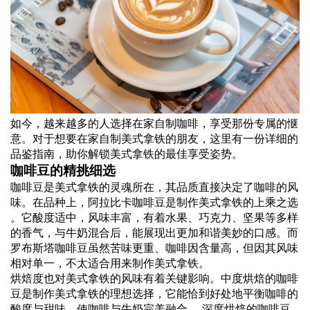
如今，越来越多的人选择在家自制咖啡，享受那份专属的惬
意。对于想要在家自制美式拿铁的朋友，这里有一份详细的
品鉴指南，助你解锁美式拿铁的最佳享受姿势。
咖啡豆的精挑细选
咖啡豆是美式拿铁的灵魂所在，其品质直接决定了咖啡的风
味。在品种上，阿拉比卡咖啡豆是制作美式拿铁的上乘之选
。它酸度适中，风味丰富，有着水果、巧克力、坚果等多样
的香气，与牛奶混合后，能展现出更加和谐美妙的口感。而
罗布斯塔咖啡豆虽然苦味更重、咖啡因含量高，但因其风味
相对单一，不太适合用来制作美式拿铁。
烘焙度也对美式拿铁的风味有着关键影响。中度烘焙的咖啡
豆是制作美式拿铁的理想选择，它能恰到好处地平衡咖啡的
酸度与甜味，使咖啡与牛奶完美融合 。深度烘焙的咖啡豆