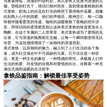
当夜幕降临，浪漫的约会时刻，美式拿铁又化身为浪漫的点
缀。昏暗的灯光下，情侣们相对而坐，面前摆放着精致的美
式拿铁。奶泡上的拉花在灯光的映照下显得格外温馨，就像
此刻两人心中的甜蜜。他们轻声细语，眼神交汇，每一口咖
啡都伴随着爱意的传递。咖啡的温暖驱散了夜晚的些许凉
意，而情侣间的柔情蜜意则让这杯美式拿铁的味道更加令人
陶醉。在这个专属的二人世界里，美式拿铁成为了爱情的见
证者，它与浪漫的氛围相互交融，让每一个瞬间都变得无比
珍贵，为这段感情增添了一抹独特的浪漫色彩。
美式拿铁，以其独特的魅力，融入到了人们生活的各个角
落，成为社交场合中不可或缺的元素。它不仅仅是一杯饮
品，更是一种文化的象征，一种情感的寄托，承载着人们对
生活的热爱、对友情的珍视和对爱情的向往，诠释着一种充
满仪式感和温暖的生活哲学。
拿铁品鉴指南：解锁最佳享受姿势