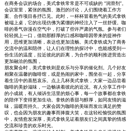
在商务会议的场合，美式拿铁常常是不可或缺的 “润滑剂”。
会议室里，紧张的氛围、激烈的讨论，人们围绕着工作方
案、合作项目各抒己见。此时，一杯杯冒着热气的美式拿铁
被端上桌，它的出现仿佛为紧绷的神经注入了一丝舒缓。咖
啡的香气弥漫在空气中，打破了些许严肃的气氛。参与者们
轻轻抿上一口，借助那醇厚的口感和咖啡因带来的提神作
用，思维更加清晰，表达也更加流畅。美式拿铁成为了商务
交流中的温和陪伴，让人们在理性的探讨中，也能感受到一
份生活的温度，拉近彼此的距离，为合作的顺利推进营造出
更加融洽的氛围 。
朋友聚会时，美式拿铁则是欢乐与分享的催化剂。几个好友
相聚在温馨的咖啡馆，或是热闹的家中，围坐在一起，分享
着生活中的喜怒哀乐。点上几杯美式拿铁，大家一边品尝着
咖啡的美妙滋味，一边畅谈着彼此的近况。有人分享工作中
的小成就，有人倾诉生活里的烦心事，每一个故事都在拿铁
的陪伴下变得更加生动。拿铁的香甜与醇厚，如同友情的滋
味，温暖而持久。大家会因为咖啡的美味而发出满足的赞
叹，也会因为朋友的趣事而捧腹大笑，在这轻松愉悦的氛围
中，友情愈发深厚，美式拿铁见证着朋友们之间真挚的情感
交流和珍贵的欢乐时光。