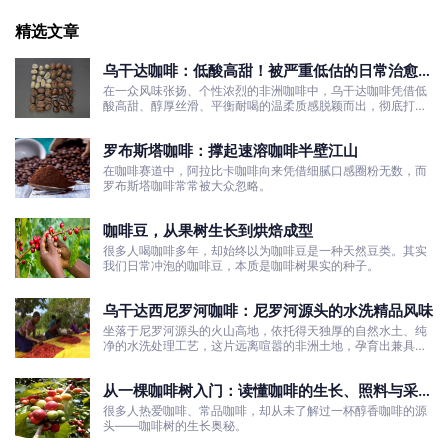
精选文章
乌干达咖啡：低酸高甜！被严重低估的日常治愈口
粮豆
在一众风味张扬、个性浓烈的非洲咖啡中，乌干达咖啡凭借低
酸高甜、醇厚丝滑、平衡耐喝的温柔质感脱颖而出，彻底打破
了大众对非洲咖啡“酸涩浓烈、刺激性强”的刻板印象。
罗布斯塔咖啡：撑起速溶咖啡半壁江山
在咖啡赛道中，阿拉比卡咖啡向来凭借细腻口感圈粉无数，而
罗布斯塔咖啡常常被大众忽略。
咖啡豆，从果树生长到烘焙成型
很多人喝咖啡多年，却始终以为咖啡豆是一种天然豆类。其实
我们日常冲泡的咖啡豆，本质是咖啡树果实的种子。
乌干达西尼罗河咖啡：尼罗河源头的水洗精品风味
坐落于尼罗河源头的火山高地，依托得天独厚的自然水土、纯
净的水洗处理工艺，这片远离喧嚣的非洲土地，孕育出兼具干
净果酸、白葡萄清甜的优质咖啡豆。
从一棵咖啡树入门：读懂咖啡的生长、照料与采收
全过程
很多人热爱咖啡、常品咖啡，却从未了解过一杯醇香咖啡的源
头——咖啡树的生长奥秘。