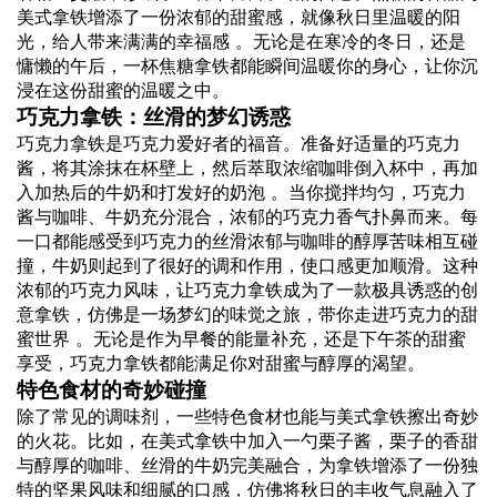
美式拿铁增添了一份浓郁的甜蜜感，就像秋日里温暖的阳
光，给人带来满满的幸福感 。无论是在寒冷的冬日，还是
慵懒的午后，一杯焦糖拿铁都能瞬间温暖你的身心，让你沉
浸在这份甜蜜的温暖之中。
巧克力拿铁：丝滑的梦幻诱惑
巧克力拿铁是巧克力爱好者的福音。准备好适量的巧克力
酱，将其涂抹在杯壁上，然后萃取浓缩咖啡倒入杯中，再加
入加热后的牛奶和打发好的奶泡 。当你搅拌均匀，巧克力
酱与咖啡、牛奶充分混合，浓郁的巧克力香气扑鼻而来。每
一口都能感受到巧克力的丝滑浓郁与咖啡的醇厚苦味相互碰
撞，牛奶则起到了很好的调和作用，使口感更加顺滑。这种
浓郁的巧克力风味，让巧克力拿铁成为了一款极具诱惑的创
意拿铁，仿佛是一场梦幻的味觉之旅，带你走进巧克力的甜
蜜世界 。无论是作为早餐的能量补充，还是下午茶的甜蜜
享受，巧克力拿铁都能满足你对甜蜜与醇厚的渴望。
特色食材的奇妙碰撞
除了常见的调味剂，一些特色食材也能与美式拿铁擦出奇妙
的火花。比如，在美式拿铁中加入一勺栗子酱，栗子的香甜
与醇厚的咖啡、丝滑的牛奶完美融合，为拿铁增添了一份独
特的坚果风味和细腻的口感，仿佛将秋日的丰收气息融入了