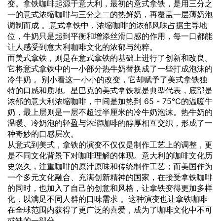
变。拿铁咖啡起源于意大利，最初的意式拿铁，是用三分之
一的意式浓缩咖啡与三分之二的热鲜奶，再覆盖一层薄奶泡
调制而成 。意式拿铁中，浓缩咖啡的浓郁
风味
占据主导地
位，牛奶只是起到平衡和增添丝滑口感的作用，每一口都能
让人感受到意大利咖啡文化的浓郁与纯粹。
而美式拿铁，则是在意式拿铁的基础上进行了创新和改良。
它将意式拿铁中的一小部分热牛奶替换成了一些打成泡沫的
冷牛奶 。别小看这一小小的改变，它却赋予了美式拿铁独
特的口感和质地。星巴克的美式拿铁就是典型代表，底部是
浓郁的意大利浓缩咖啡，中间是加热到 65 - 75℃的温暖牛
奶，最上层则是一层不超过半厘米的冷牛奶泡沫。热牛奶的
温暖、冷奶泡的轻盈与浓缩咖啡的醇厚相互交织，形成了一
种奇妙的口感层次。
从意式到美式，拿铁的演变不仅仅是制作工艺上的调整，更
是不同文化背景下对咖啡理解的体现。意大利的咖啡文化历
史悠久，注重咖啡的原汁原味和传统制作工艺；而美国作为
一个多元文化融合、充满创新精神的国家，在接受拿铁咖啡
的同时，也加入了自己的创意和风格，让拿铁变得更加多样
化，以满足不同人群的口味需求 。这种演变也让拿铁咖啡
在全球范围内获得了更广泛的喜爱，成为了咖啡文化中不可
或缺的一部分。