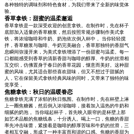
各种独特的调味剂和特色食材，为我们带来了全新的味觉体
验。
香草拿铁：甜蜜的温柔邂逅
香草拿铁是一款深受欢迎的创意拿铁。在制作时，先在杯子
底部加入适量的香草糖浆，然后按照常规步骤制作美式拿
铁，将浓缩咖啡和牛奶、奶泡依次倒入杯中 。当你轻轻搅
拌，香草糖浆与咖啡、牛奶完美融合，香草那独特的香甜气
息瞬间弥漫开来，为美式拿铁增添了一份甜蜜与温柔。每一
口都能感受到香草的清新香甜与咖啡的醇厚、牛奶的丝滑相
互交织，仿佛置身于春日的香草花园，惬意而美好。这种甜
蜜的风味，尤其适合那些喜欢甜味，但又不想过于甜腻的
人，它在保留美式拿铁经典风味的同时，又带来了独特的味
觉享受 。
焦糖拿铁：秋日的温暖眷恋
焦糖拿铁充满了浓郁的秋日氛围。在制作时，先在杯壁上淋
上一圈焦糖酱，然后倒入浓缩咖啡，接着加入温热的牛奶和
细腻的奶泡 。当你端起杯子，首先映入眼帘的是杯壁上那
如艺术品般的焦糖线条，十分诱人。喝上一口，焦糖的香甜
率先冲击味蕾，紧接着是咖啡的醇厚苦味和牛奶的丝滑，三
者相互交融，形成了一种丰富而和谐的口感。焦糖的香甜为