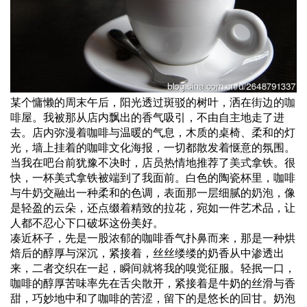
某个慵懒的周末午后，阳光透过斑驳的树叶，洒在街边的
咖
啡
屋。我被那从店内飘出的香气吸引，不由自主地走了进
去。店内弥漫着咖啡与温暖的气息，木质的桌椅、柔和的灯
光，墙上挂着的咖啡文化海报，一切都散发着惬意的氛围。
当我在吧台前犹豫不决时，店员热情地推荐了
美式
拿铁。很
快，一杯美式拿铁被端到了我面前。白色的陶瓷杯里，咖啡
与
牛奶
交融出一种柔和的色调，表面那一层细腻的
奶泡
，像
是轻盈的云朵，还点缀着精致的拉花，宛如一件艺术品，让
人都不忍心下口破坏这份美好。
凑近杯子，先是一股浓郁的咖啡香气扑鼻而来，那是一种烘
焙后的醇厚与深沉，紧接着，丝丝缕缕的奶香从中渗透出
来，二者交织在一起，瞬间就将我的嗅觉征服。轻抿一口，
咖啡的醇厚苦味率先在舌尖散开，紧接着是牛奶的丝滑与香
甜，巧妙地中和了咖啡的苦涩，留下的是悠长的回甘。奶泡