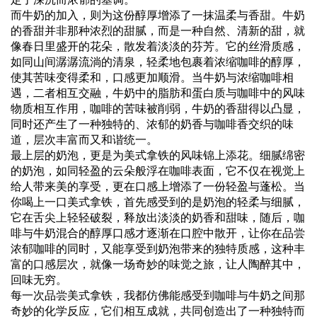
而牛奶的加入，则为这份醇厚增添了一抹温柔与香甜。牛奶
的香甜并非那种浓烈的甜腻，而是一种自然、清新的甜，就
像春日里盛开的花朵，散发着淡淡的芬芳。它的丝滑质感，
如同山间潺潺流淌的清泉，轻柔地包裹着浓缩咖啡的醇厚，
使其苦味变得柔和，口感更加顺滑。当牛奶与浓缩咖啡相
遇，二者相互交融，牛奶中的脂肪和蛋白质与咖啡中的风味
物质相互作用，咖啡的苦味被削弱，牛奶的香甜得以凸显，
同时还产生了一种独特的、浓郁的奶香与咖啡香交织的味
道，层次丰富而又和谐统一。
最上层的奶泡，更是为美式拿铁的风味锦上添花。细腻绵密
的奶泡，如同轻盈的云朵般浮在咖啡表面，它不仅在视觉上
给人带来美的享受，更在口感上增添了一份轻盈与蓬松。当
你喝上一口美式拿铁，首先感受到的是奶泡的轻柔与细腻，
它在舌尖上轻轻破裂，释放出淡淡的奶香和甜味，随后，咖
啡与牛奶混合的醇厚口感才逐渐在口腔中散开，让你在品尝
浓郁咖啡的同时，又能享受到奶泡带来的独特质感，这种丰
富的口感层次，就像一场奇妙的味觉之旅，让人陶醉其中，
回味无穷。
每一次品尝美式拿铁，我都仿佛能感受到咖啡与牛奶之间那
奇妙的化学反应，它们相互成就，共同创造出了一种独特而