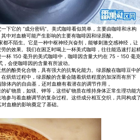
一下它的 “成分密码”。美式咖啡看似简单，主要由咖啡和水构
，其中对血糖可能产生影响的主要有咖啡因和绿原酸。
必大家都不陌生。它是一种中枢神经兴奋剂，能够刺激交感神经，让
疲劳的效果。我们在困乏时喝上一杯美式咖啡，往往能迅速打起
150 毫升的美式咖啡中，咖啡因含量大约在 75 - 150 毫
式，会使咖啡因的含量有所波动。
天然的酚类化合物，具有强大的抗氧化能力。绿原酸在咖啡豆中
。在烘焙过程中，绿原酸的含量会随着烘焙程度的加深而有所下
能清除体内的自由基，还对血糖有着潜在的调节作用 。
量的矿物质，如镁、钾等，这些矿物质在维持身体正常生理功能
息地参与着血糖调节的复杂过程。这些成分相互交织，共同构成
讨其对血糖的影响奠定了基础。