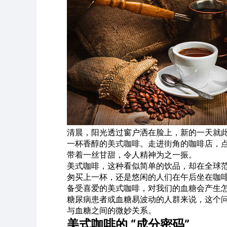
清晨，阳光透过窗户洒在脸上，新的一天就
一杯香醇的
美式
咖啡。走进街角的咖啡店，
带着一丝甘甜，令人精神为之一振。
美式咖啡，这种看似简单的饮品，却在全球
匆买上一杯，还是悠闲的人们在午后坐在咖
备受喜爱的美式咖啡，对我们的
血糖
会产生
糖尿病患者或血糖易波动的人群来说，这个
与血糖之间的微妙关系。
美式咖啡的 “成分密码”