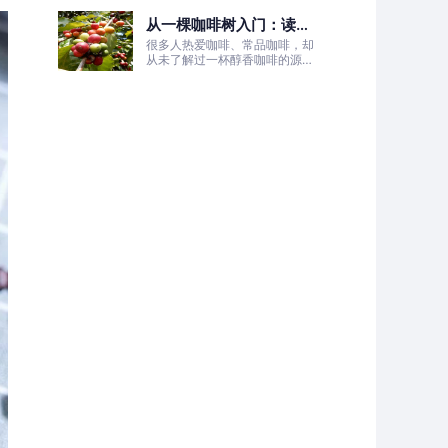
的非洲土地，孕育出兼具干净果
从一棵咖啡树入门：读懂
酸、白葡萄清甜的优质咖啡豆。
咖啡的生长、照料与采收
很多人热爱咖啡、常品咖啡，却
全过程
从未了解过一杯醇香咖啡的源头
——咖啡树的生长奥秘。