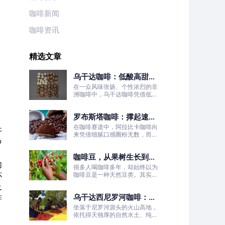
咖啡新闻
咖啡资讯
精选文章
乌干达咖啡：低酸高甜！
被严重低估的日常治愈口
在一众风味张扬、个性浓烈的非
粮豆
洲咖啡中，乌干达咖啡凭借低酸
高甜、醇厚丝滑、平衡耐喝的温
柔质感脱颖而出，彻底打破了大
罗布斯塔咖啡：撑起速溶
众对非洲咖啡“酸涩浓烈、刺激
性强”的刻板印象。
咖啡半壁江山
在咖啡赛道中，阿拉比卡咖啡向
开
来凭借细腻口感圈粉无数，而罗
中
布斯塔咖啡常常被大众忽略。
咖啡豆，从果树生长到烘
匆
焙成型
很多人喝咖啡多年，却始终以为
杯
咖啡豆是一种天然豆类。其实我
们日常冲泡的咖啡豆，本质是咖
及
啡树果实的种子。
乌干达西尼罗河咖啡：尼
啡
罗河源头的水洗精品风味
坐落于尼罗河源头的火山高地，
依托得天独厚的自然水土、纯净
的水洗处理工艺，这片远离喧嚣