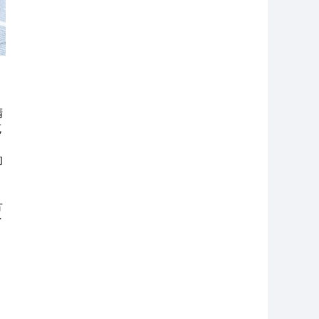
精
克
的
方
了