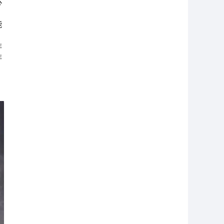
心
能
，
啡
啡