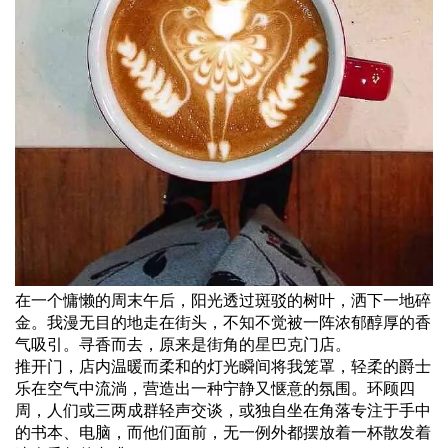
在一个慵懒的周末午后，阳光透过斑驳的树叶，洒下一地碎
金。我漫无目的地走在街头，不知不觉被一阵浓郁醇厚的香
气吸引。寻香而去，原来是街角的
星巴克
门店。
推开门，店内温暖而柔和的灯光瞬间将我笼罩，轻柔的爵士
乐在空气中流淌，营造出一种宁静又惬意的氛围。环顾四
周，人们或三两成群轻声交谈，或独自坐在角落专注于手中
的书本、电脑，而他们面前，无一例外都摆放着一杯散发着