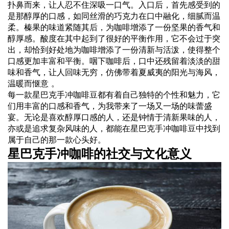
扑鼻而来，让人忍不住深吸一口气。入口后，首先感受到的
是那醇厚的口感，如同丝滑的巧克力在口中融化，细腻而温
柔。榛果的味道紧随其后，为咖啡增添了一份坚果的香气和
醇厚感。酸度在其中起到了很好的平衡作用，它不会过于突
出，却恰到好处地为咖啡增添了一份清新与活泼，使得整个
口感更加丰富和平衡。咽下咖啡后，口中还残留着淡淡的甜
味和香气，让人回味无穷，仿佛带着夏威夷的阳光与海风，
温暖而惬意 。
每一款星巴克手冲咖啡豆都有着自己独特的个性和魅力，它
们用丰富的口感和香气，为我带来了一场又一场的味蕾盛
宴。无论是喜欢醇厚口感的人，还是钟情于清新果味的人，
亦或是追求复杂风味的人，都能在星巴克手冲咖啡豆中找到
属于自己的那一款心头好。
星巴克手冲咖啡的社交与文化意义