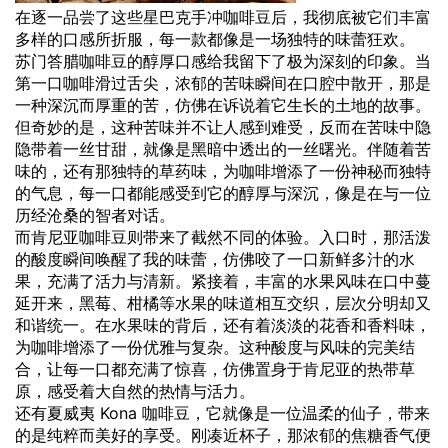
在逐一品尝了这些星巴克手冲咖啡豆后，我彻底被它们丰富
多样的口感所折服，每一款都像是一场独特的味蕾狂欢。
苏门答腊咖啡豆的醇厚口感给我留下了极为深刻的印象。当
第一口咖啡滑过舌尖，浓郁的苦味瞬间在口腔中散开，那是
一种深沉而厚重的苦，仿佛在诉说着它生长的土地的故事。
但奇妙的是，这种苦味并不让人感到难受，反而在苦味中隐
隐带着一丝甘甜，就像是黑暗中透出的一丝曙光。伴随着苦
味的，还有那独特的草药味，为咖啡增添了一份神秘而独特
的气息，每一口都能感受到它的醇厚与深沉，像是在与一位
历经沧桑的智者对话。
而肯尼亚咖啡豆则带来了截然不同的体验。入口时，那活泼
的酸度瞬间唤醒了我的味蕾，仿佛咬了一口新鲜多汁的水
果，充满了活力与清新。紧接着，丰富的水果风味在口中蔓
延开来，黑莓、柑橘等水果的味道相互交织，层次分明却又
和谐统一。在水果味的背后，还有着淡淡的花香和香料味，
为咖啡增添了一份优雅与复杂。这种酸度与风味的完美结
合，让每一口都充满了惊喜，仿佛置身于肯尼亚的热带草
原，感受着大自然的热情与活力。
还有夏威夷 Kona 咖啡豆，它就像是一位温柔的仙子，带来
的是纯粹而美好的享受。刚凑近杯子，那浓郁的焦糖香气便