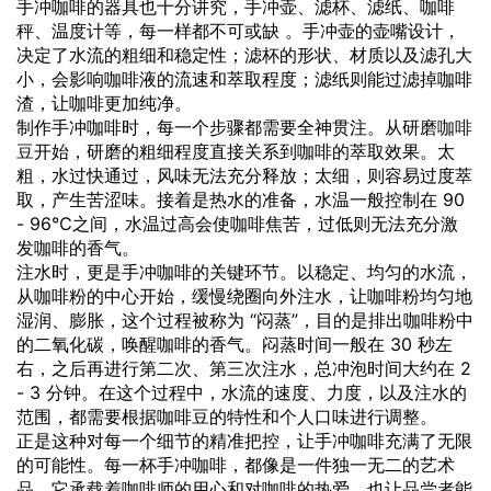
手冲咖啡的器具也十分讲究，手冲壶、滤杯、滤纸、咖啡
秤、温度计等，每一样都不可或缺 。手冲壶的壶嘴设计，
决定了水流的粗细和稳定性；滤杯的形状、材质以及滤孔大
小，会影响咖啡液的流速和萃取程度；滤纸则能过滤掉咖啡
渣，让咖啡更加纯净。
制作手冲咖啡时，每一个步骤都需要全神贯注。从研磨
咖啡
豆
开始，研磨的粗细程度直接关系到咖啡的萃取效果。太
粗，水过快通过，风味无法充分释放；太细，则容易过度萃
取，产生苦涩味。接着是热水的准备，水温一般控制在 90
- 96℃之间，水温过高会使咖啡焦苦，过低则无法充分激
发咖啡的香气。
注水时，更是手冲咖啡的关键环节。以稳定、均匀的水流，
从咖啡粉的中心开始，缓慢绕圈向外注水，让咖啡粉均匀地
湿润、膨胀，这个过程被称为 “闷蒸”，目的是排出咖啡粉中
的二氧化碳，唤醒咖啡的香气。闷蒸时间一般在 30 秒左
右，之后再进行第二次、第三次注水，总冲泡时间大约在 2
- 3 分钟。在这个过程中，水流的速度、力度，以及注水的
范围，都需要根据咖啡豆的特性和个人口味进行调整。
正是这种对每一个细节的精准把控，让手冲咖啡充满了无限
的可能性。每一杯手冲咖啡，都像是一件独一无二的艺术
品，它承载着咖啡师的用心和对咖啡的热爱，也让品尝者能