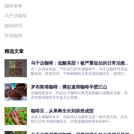
咖啡赛事
乌干达咖啡
咖啡财经
外国咖啡
精选文章
乌干达咖啡：低酸高甜！被严重低估的日常治愈口
粮豆
在一众风味张扬、个性浓烈的非洲咖啡中，乌干达咖啡凭借低
酸高甜、醇厚丝滑、平衡耐喝的温柔质感脱颖而出，彻底打破
了大众对非洲咖啡“酸涩浓烈、刺激性强”的刻板印象。
罗布斯塔咖啡：撑起速溶咖啡半壁江山
在咖啡赛道中，阿拉比卡咖啡向来凭借细腻口感圈粉无数，而
罗布斯塔咖啡常常被大众忽略。
咖啡豆，从果树生长到烘焙成型
很多人喝咖啡多年，却始终以为咖啡豆是一种天然豆类。其实
我们日常冲泡的咖啡豆，本质是咖啡树果实的种子。