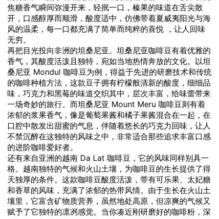
焦糖香气瞬间弥漫开来，轻抿一口，榛果的味道在舌尖散
开，口感醇厚而顺滑，酸度适中，仿佛带着夏威夷阳光与海
风的温柔，每一口都充满了简单而纯粹的喜悦 ，让人回味
无穷。
再把目光投向非洲的坦桑尼亚。坦桑尼亚咖啡豆有着优雅的
香气，其酸度活泼且独特，宛如当地热情奔放的文化。以坦
桑尼亚 Mondul 咖啡豆为例，得益于先进的研磨技术和传统
的咖啡种植方法，这款豆子拥有柠檬般清新的酸度，细细品
味，巧克力和黑莓的味道交织其中，层次丰富，给味蕾带来
一场奇妙的旅行。而坦桑尼亚 Mount Meru 咖啡豆则有着
浓郁的浆果香气，像是葡萄果酱和橘子果酱混合在一起，在
口腔中散发出甜蜜的气息，伴随着悠长的巧克力回味，让人
不禁沉醉在这独特的风味之中，非常适合那些追求丰富口感
的进阶咖啡爱好者。
还有来自亚洲的越南 Da Lat 咖啡豆，它的风味同样别具一
格。越南独特的气候和火山土壤，为咖啡豆的生长提供了得
天独厚的条件。这款咖啡豆酸度活泼，带有可乐果、太妃糖
和香草的风味，充满了浓郁的热带风情。由于生长在火山土
壤里，它富含矿物质营养，虽然地处高原，但凉爽的气候又
赋予了它独特的凛冽感觉。当你凑近刚研磨好的咖啡粉，深