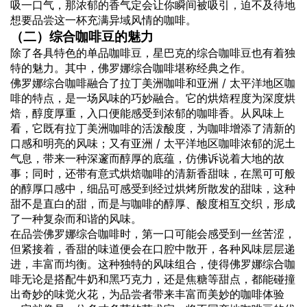
吸一口气，那浓郁的香气定会让你瞬间被吸引，迫不及待地
想要品尝这一杯充满异域风情的咖啡。
（二）综合咖啡豆的魅力
除了各具特色的单品咖啡豆，星巴克的综合咖啡豆也有着独
特的魅力。其中，佛罗娜综合咖啡堪称经典之作。
佛罗娜综合咖啡融合了拉丁美洲咖啡和亚洲 / 太平洋地区咖
啡的特点，是一场风味的巧妙融合。它的烘焙程度为深度烘
焙，醇度厚重，入口便能感受到浓郁的咖啡香。从风味上
看，它既有拉丁美洲咖啡的活泼酸度，为咖啡增添了清新的
口感和明亮的风味；又有亚洲 / 太平洋地区咖啡浓郁的泥土
气息，带来一种深邃而醇厚的底蕴，仿佛诉说着大地的故
事；同时，还带有意式烘焙咖啡的清新香甜味，在黑可可般
的醇厚口感中，细品可感受到经过烘烤所散发的甜味，这种
甜不是直白的甜，而是与咖啡的醇厚、酸度相互交织，形成
了一种复杂而和谐的风味。
在品尝佛罗娜综合咖啡时，第一口可能会感受到一丝苦涩，
但紧接着，香甜的味道便会在口腔中散开，各种风味层层递
进，丰富而均衡。这种独特的风味组合，使得佛罗娜综合咖
啡无论是搭配牛奶和黑巧克力，还是焦糖等甜点，都能碰撞
出奇妙的味觉火花，为品尝者带来丰富而美妙的咖啡体验