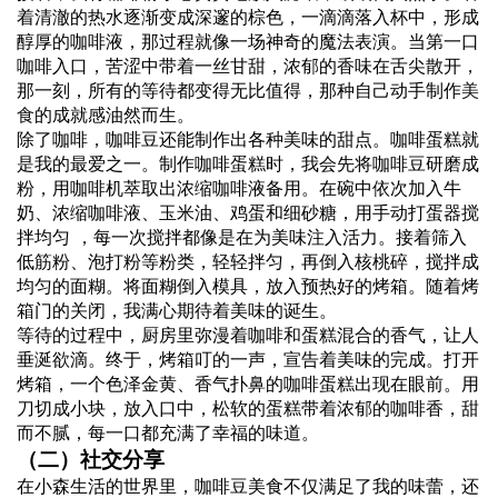
着清澈的热水逐渐变成深邃的棕色，一滴滴落入杯中，形成
醇厚的咖啡液，那过程就像一场神奇的魔法表演。当第一口
咖啡入口，苦涩中带着一丝甘甜，浓郁的香味在舌尖散开，
那一刻，所有的等待都变得无比值得，那种自己动手制作
美
食
的成就感油然而生。
除了咖啡，咖啡豆还能制作出各种美味的甜点。咖啡蛋糕就
是我的最爱之一。制作咖啡蛋糕时，我会先将咖啡豆研磨成
粉，用咖啡机萃取出浓缩咖啡液备用。在碗中依次加入牛
奶、浓缩咖啡液、玉米油、鸡蛋和细砂糖，用手动打蛋器搅
拌均匀 ，每一次搅拌都像是在为美味注入活力。接着筛入
低筋粉、泡打粉等粉类，轻轻拌匀，再倒入核桃碎，搅拌成
均匀的面糊。将面糊倒入模具，放入预热好的烤箱。随着烤
箱门的关闭，我满心期待着美味的诞生。
等待的过程中，厨房里弥漫着咖啡和蛋糕混合的香气，让人
垂涎欲滴。终于，烤箱叮的一声，宣告着美味的完成。打开
烤箱，一个色泽金黄、香气扑鼻的咖啡蛋糕出现在眼前。用
刀切成小块，放入口中，松软的蛋糕带着浓郁的咖啡香，甜
而不腻，每一口都充满了幸福的味道。
（二）社交分享
在小森生活的世界里，咖啡豆美食不仅满足了我的味蕾，还