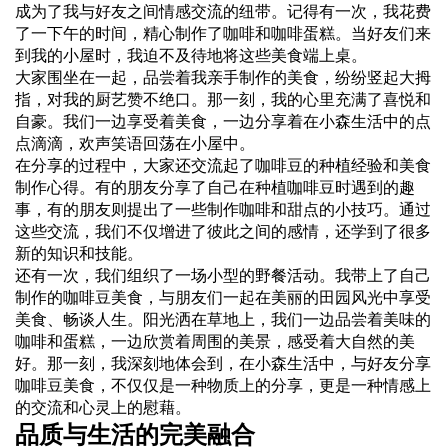
成为了我与好友之间情感交流的纽带。记得有一次，我花费
了一下午的时间，精心制作了咖啡和咖啡蛋糕。当好友们来
到我的小屋时，我迫不及待地将这些美食端上桌。
大家围坐在一起，品尝着我亲手制作的美食，纷纷竖起大拇
指，对我的厨艺赞不绝口。那一刻，我的心里充满了喜悦和
自豪。我们一边享受着美食，一边分享着在小森生活中的点
点滴滴，欢声笑语回荡在小屋中。
在分享的过程中，大家还交流起了咖啡豆的种植经验和美食
制作心得。有的朋友分享了自己在种植咖啡豆时遇到的趣
事，有的朋友则提出了一些制作咖啡和甜点的小技巧。通过
这些交流，我们不仅增进了彼此之间的感情，还学到了很多
新的知识和技能。
还有一次，我们组织了一场小型的野餐活动。我带上了自己
制作的咖啡豆美食，与朋友们一起在美丽的田园风光中享受
美食、畅谈人生。阳光洒在草地上，我们一边品尝着美味的
咖啡和蛋糕，一边欣赏着周围的美景，感受着大自然的美
好。那一刻，我深刻地体会到，在小森生活中，与好友分享
咖啡豆美食，不仅仅是一种物质上的分享，更是一种情感上
的交流和心灵上的慰藉。
品质与生活的完美融合