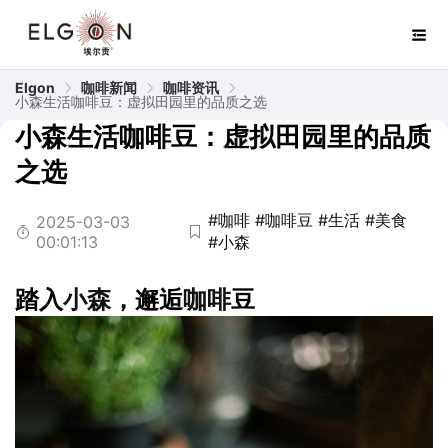
Elgon
咖啡新闻
咖啡资讯
小森生活咖啡豆：虚拟田园里的品质之选
小森生活咖啡豆：虚拟田园里的品质
之选
#咖啡
#咖啡豆
#生活
#美食
2025-03-03
00:01:13
#小森
踏入
小森
，邂逅
咖啡
豆