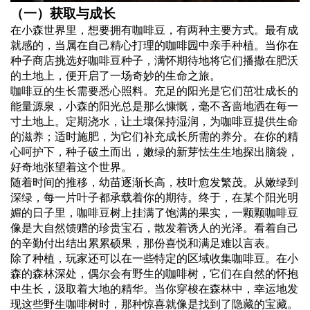
（一）获取与成长
在小森世界里，想要拥有咖啡豆，有两种主要方式。最有成
就感的，当属在自己精心打理的咖啡园中亲手种植。当你在
种子商店挑选好咖啡豆种子，满怀期待地将它们播撒在肥沃
的土地上，便开启了一场奇妙的生命之旅。
咖啡豆的生长需要悉心照料。充足的阳光是它们茁壮成长的
能量源泉，小森的阳光总是那么慷慨，毫不吝啬地洒在每一
寸土地上。定期浇水，让土壤保持湿润，为咖啡豆提供生命
的滋养；适时施肥，为它们补充成长所需的养分。在你的精
心呵护下，种子破土而出，嫩绿的新芽怯生生地探出脑袋，
好奇地张望着这个世界。
随着时间的推移，幼苗逐渐长高，枝叶愈发繁茂。从嫩绿到
深绿，每一片叶子都承载着你的期待。终于，在某个阳光明
媚的日子里，咖啡豆树上挂满了饱满的果实，一颗颗咖啡豆
像是大自然馈赠的珍贵宝石，散发着诱人的光泽。看着自己
的辛勤付出结出累累硕果，那份喜悦和满足难以言表。
除了种植，玩家还可以在一些特定的区域收集咖啡豆。在小
森的森林深处，偶尔会有野生的咖啡树，它们在自然的怀抱
中生长，汲取着大地的精华。当你穿梭在森林中，幸运地发
现这些野生咖啡树时，那种惊喜就像是找到了隐藏的宝藏。