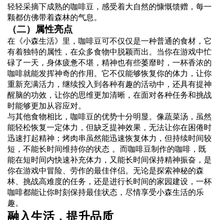
轻轻采摘下成熟的咖啡豆，感受着大自然的慷慨馈赠，每一
颗都仿佛带着森林的气息。
（二）属性亮点
在《小森生活》里，咖啡豆可不仅仅是一种普通的食材，它
有着独特的属性，在众多食物中脱颖而出。当你在游戏中忙
碌了一天，身体疲惫不堪，精神也有些萎靡时，一杯香浓的
咖啡就能发挥神奇的作用。它不仅能够恢复你的体力，让你
重新充满活力，继续投入到各种有趣的活动中，还具有提神
醒脑的功效，让你的思维更加清晰，在面对各种任务和挑战
时能够更加从容应对。
与其他食物相比，咖啡豆的优势十分明显。像蔬菜汤，虽然
能轻松恢复一定体力，但缺乏提神效果，无法让你在困倦时
迅速打起精神；烤肉串虽然能迅速恢复体力，但持续时间较
短，不能长时间维持你的状态 。而咖啡豆制作的咖啡，既
能在短时间内快速补充体力，又能长时间保持精神振奋，是
你在游戏中冒险、劳作的最佳伴侣。无论是探索神秘的森
林、挑战高难度的任务，还是进行长时间的家园建设，一杯
咖啡都能让你时刻保持最佳状态，尽情享受小森生活的乐
趣。
融入生活，提升品质