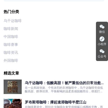
热门分类
乌干达咖啡
咖啡新闻
微信
中国咖啡
小程序
咖啡赛事
咖啡资讯
公众号
外国咖啡
精选文章
乌干达咖啡：低酸高甜！被严重低估的日常治愈口
粮豆
在一众风味张扬、个性浓烈的非洲咖啡中，乌干达咖啡凭借低
酸高甜、醇厚丝滑、平衡耐喝的温柔质感脱颖而出，彻底打破
了大众对非洲咖啡“酸涩浓烈、刺激性强”的刻板印象。
罗布斯塔咖啡：撑起速溶咖啡半壁江山
在咖啡赛道中，阿拉比卡咖啡向来凭借细腻口感圈粉无数，而