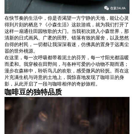
在快节奏的
生活
中，你是否渴望一方宁静的天地，能让心灵
得到片刻的栖息？《小森生活》这款游戏，就为我们打开了
这样一扇通往田园牧歌的大门。当我初次踏入小森世界，那
清新的日式画风、广袤的田野、错落有致的屋舍，以及悠然
自得的村民，一切都让我深深着迷，仿佛真的置身于远离尘
嚣的世外桃源。
在这里，每一次呼吸都带着泥土的芬芳，每一寸阳光都温暖
而柔和。我穿梭在田野间，与各种可爱的小动物不期而遇；
漫步在森林中，聆听鸟儿的欢歌，感受微风的轻抚。而在这
片充满生机与诗意的土地上，我惊喜地发现了
咖啡豆
的身
影，从此开启了一段与咖啡相伴的奇妙旅程。
咖啡豆的独特品质