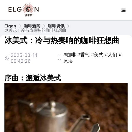
Elgon
咖啡新闻
咖啡资讯
冰美式：冷与热奏响的咖啡狂想曲
冰美式：冷与热奏响的咖啡狂想曲
#咖啡
#香气
#美式
#人们
#
2025-03-14
00:42:26
冰块
序曲：邂逅冰
美式