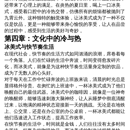
还带来了心理上的满足。在炎热的夏日里，喝上一口冰美
式，感受着口腔中的冷热交替，仿佛所有的烦恼都被抛到了
九霄云外。这种独特的触觉体验，让冰美式成为了一种不仅
仅是饮品，更是一种能够带来身心愉悦的享受，让人在品尝
的过程中，感受到生活的美好与奇妙 。
第四章：文化中的冷与热
冰美式与快节奏生活
在现代社会，快节奏的生活方式如同汹涌的浪潮，席卷着每
一个角落。人们在忙碌的生活中奔波，时间变得愈发碎片
化，而冰美式，就像是为这种快节奏生活量身定制的饮品，
成为了无数人的心头好。
对于每天在工作中忙碌奔波的上班族来说，清晨的时光总是
显得格外珍贵。在匆忙的上班途中，一杯冰美式成为了他们
唤醒自己的最佳武器。冰美式中的咖啡因，就像是一位神奇
的唤醒师，能够迅速刺激大脑神经，让人从睡梦中彻底清醒
过来，以饱满的精神状态迎接新一天的挑战。无论是在地铁
上、公交里，还是在办公室的办公桌前，一杯冰美式都能让
他们迅速进入工作状态，提高工作效率。
在快节奏的生活中，时间就是金钱，人们往往没有太多时间