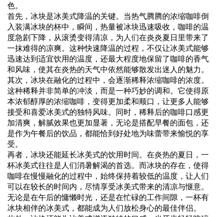
色。
首先，冰块是冰美式降温的关键。当热气腾腾的浓缩咖啡倒
入装满冰块的杯中，瞬间，热量被冰块迅速吸收，咖啡的温
度急剧下降，从滚烫变得清凉，为
人们
在炎炎夏日里带来了
一抹难得的凉爽。这种快速降温的过程，不仅让冰美式能够
迅速达到适宜饮用的温度，还最大程度地保留了咖啡的香气
和风味，使其在炎热的天气中依然能够散发出迷人的魅力。
其次，冰块在融化的过程中，会逐渐稀释浓缩咖啡的浓度。
这种稀释并非简单的冲淡，而是一种巧妙的调和。它使得原
本浓郁醇厚的浓缩咖啡，变得更加柔和顺口，让更多人能够
接受和喜爱冰美式的独特风味。同时，稀释后的咖啡口感更
加清爽，解腻效果也更加显著，无论是搭配早餐的面包，还
是作为午餐后的饮品，都能恰到好处地为味蕾带来愉悦的享
受。
再者，冰块还能延长冰美式的饮用时间。在炎热的夏日，一
杯冰美式往往是人们消暑解渴的首选。而冰块的存在，使得
咖啡在慢慢融化的过程中，始终保持着较低的温度，让人们
可以在较长的时间内，尽情享受冰美式带来的清凉与惬意。
无论是在午后的慵懒时光，还是在忙碌的工作间隙，一杯有
冰块相伴的冰美式，都能成为人们放松身心的最佳伴侣。