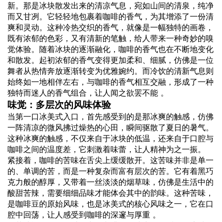
新。那是冰块散发出来的清凉气息，宛如山间的清泉，纯净
而又甘冽。它轻轻地包裹着咖啡的香气，为其增添了一份清
爽和灵动。这种冷热交织的香气，就像是一幅独特的画卷，
既有浓郁的色彩，又有清新的笔触，给人带来一种奇妙的嗅
觉体验。随着冰块的逐渐融化，咖啡的香气也在不断地变化
和散发。起初浓郁的香气变得更加柔和、细腻，仿佛是一位
舞者从热情奔放逐渐转变为优雅婉约。而冷饮的清新气息则
始终如一地相伴左右，与咖啡的香气相互交融，形成了一种
独特而迷人的香气组合，让人闻之欲罢不能 。
味觉：多层次的风味体验
当第一口冰美式入口，首先感受到的是那冰爽的触感，仿佛
一阵清凉的微风拂过燥热的心田，瞬间驱散了夏日的暑气。
这种冰爽的触感，不仅来自于冰块的低温，还来自于口腔与
咖啡之间的温度差，它刺激着味蕾，让人精神为之一振。
紧接着，咖啡的苦味在舌尖上缓缓散开。这苦味并非是单一
的、单调的苦，而是一种复杂而富有层次的苦。它有着黑巧
克力般的醇厚，又带着一丝淡淡的烟草味，仿佛是生活中的
酸甜苦辣，需要细细品味才能体会其中的韵味。这种苦味，
是咖啡豆的原始风味，也是冰美式的核心风味之一，它在口
腔中回荡，让人感受到咖啡的深邃与厚重 。