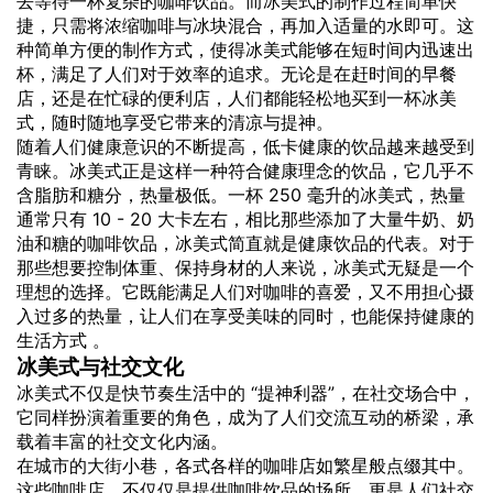
去等待一杯复杂的咖啡饮品。而冰美式的制作过程简单快
捷，只需将浓缩咖啡与冰块混合，再加入适量的水即可。这
种简单方便的制作方式，使得冰美式能够在短时间内迅速出
杯，满足了人们对于效率的追求。无论是在赶时间的早餐
店，还是在忙碌的便利店，人们都能轻松地买到一杯冰美
式，随时随地享受它带来的清凉与提神。
随着人们健康意识的不断提高，低卡健康的饮品越来越受到
青睐。冰美式正是这样一种符合健康理念的饮品，它几乎不
含脂肪和糖分，热量极低。一杯 250 毫升的冰美式，热量
通常只有 10 - 20 大卡左右，相比那些添加了大量牛奶、奶
油和糖的咖啡饮品，冰美式简直就是健康饮品的代表。对于
那些想要控制体重、保持身材的人来说，冰美式无疑是一个
理想的选择。它既能满足人们对咖啡的喜爱，又不用担心摄
入过多的热量，让人们在享受美味的同时，也能保持健康的
生活方式 。
冰美式与社交文化
冰美式不仅是快节奏生活中的 “提神利器”，在社交场合中，
它同样扮演着重要的角色，成为了人们交流互动的桥梁，承
载着丰富的社交文化内涵。
在城市的大街小巷，各式各样的咖啡店如繁星般点缀其中。
这些咖啡店，不仅仅是提供咖啡饮品的场所，更是人们社交