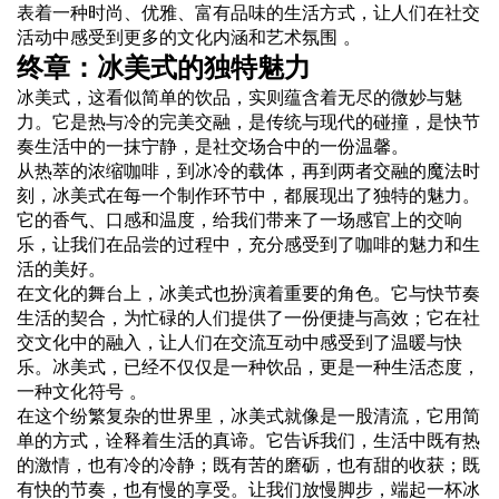
表着一种时尚、优雅、富有品味的生活方式，让人们在社交
活动中感受到更多的文化内涵和艺术氛围 。
终章：冰美式的独特魅力
冰美式，这看似简单的饮品，实则蕴含着无尽的微妙与魅
力。它是热与冷的完美交融，是传统与现代的碰撞，是快节
奏生活中的一抹宁静，是社交场合中的一份温馨。
从热萃的浓缩咖啡，到冰冷的载体，再到两者交融的魔法时
刻，冰美式在每一个制作环节中，都展现出了独特的魅力。
它的香气、口感和温度，给我们带来了一场感官上的交响
乐，让我们在品尝的过程中，充分感受到了咖啡的魅力和生
活的美好。
在文化的舞台上，冰美式也扮演着重要的角色。它与快节奏
生活的契合，为忙碌的人们提供了一份便捷与高效；它在社
交文化中的融入，让人们在交流互动中感受到了温暖与快
乐。冰美式，已经不仅仅是一种饮品，更是一种生活态度，
一种文化符号 。
在这个纷繁复杂的世界里，冰美式就像是一股清流，它用简
单的方式，诠释着生活的真谛。它告诉我们，生活中既有热
的激情，也有冷的冷静；既有苦的磨砺，也有甜的收获；既
有快的节奏，也有慢的享受。让我们放慢脚步，端起一杯冰