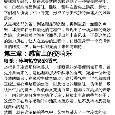
酸味相互融合，使得冰美式的风味达到了一种完美的平衡。
每一口都能感受到苦味、酸味、甜味在舌尖上跳跃、舞动，
它们相互协调，相互补充，形成了冰美式独特而迷人的风味
层次。
从最初浓郁的苦，到逐渐显现的酸，再到最后一丝甜的点
缀，冰美式在冰块融化的过程中，展现出了一场风味的奇妙
之旅。这种随着时间变化而呈现出的丰富风味，正是冰美式
的魅力所在，让人在品尝的过程中，仿佛置身于一个充满惊
喜的味觉世界，每一口都充满了未知与期待 。
第三章：感官上的交响乐
嗅觉：冷与热交织的香气
当把鼻子凑近那杯冰美式，一场嗅觉的盛宴便悄然开启。首
先扑鼻而来的，是热咖啡那浓郁醇厚的香气，宛如一位热情
奔放的舞者，在鼻腔中肆意舞动。这股香气中，混合着咖啡
豆经过精心烘焙后的焦香，以及淡淡的烟熏味，仿佛是一场
秋日午后的篝火，温暖而又充满力量。咖啡豆在高温的烘焙
下，内部的糖分发生焦糖化反应，释放出丰富的香气分子，
这些分子在热浓缩咖啡中活跃地跳跃着，迫不及待地想要展
现自己的魅力。
然而，就在这浓郁的香气中，又悄然融入了一丝冷饮的清