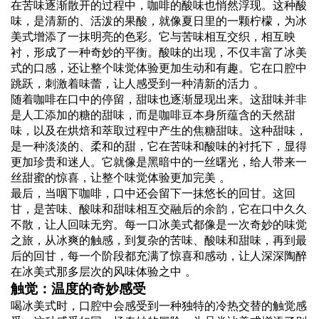
在苦味逐渐散开的过程中，咖啡的酸味也悄然浮现。这种酸
味，是清新的、活泼的果酸，就像夏日里的一颗柠檬，为冰
美式增添了一抹明亮的色彩。它与苦味相互交织，相互映
衬，形成了一种奇妙的平衡。酸味的出现，不仅丰富了冰美
式的口感，还让整个味觉体验更加生动和有趣。它在口腔中
跳跃，刺激着味蕾，让人感受到一种清新的活力 。
随着咖啡在口中的停留，甜味也逐渐显现出来。这甜味并非
是人工添加的糖的甜味，而是咖啡豆本身所蕴含的天然甜
味，以及在烘焙和萃取过程中产生的焦糖甜味。这种甜味，
是一种淡淡的、柔和的甜，它在苦味和酸味的衬托下，显得
更加珍贵和迷人。它就像是黑暗中的一丝曙光，给人带来一
丝甜蜜的惊喜，让整个味觉体验更加完美 。
最后，当咽下咖啡，口中还会留下一抹悠长的回甘。这回
甘，是苦味、酸味和甜味相互交融后的余韵，它在口中久久
不散，让人回味无穷。每一口冰美式都像是一次奇妙的味觉
之旅，从冰爽的触感，到复杂的苦味、酸味和甜味，再到最
后的回甘，每一个阶段都充满了惊喜和感动，让人深深陶醉
在冰美式那多层次的风味体验之中 。
触觉：温度的奇妙感受
喝冰美式时，口腔中会感受到一种独特的冷热交替的触觉感