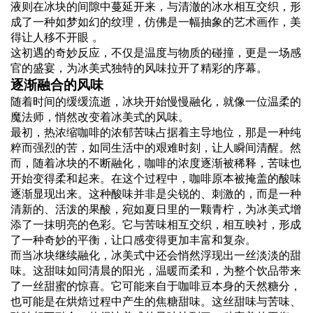
液则在冰块的间隙中蔓延开来，与清澈的冰水相互交织，形
成了一种如梦如幻的纹理，仿佛是一幅抽象的艺术画作，美
得让人移不开眼 。
这初遇的奇妙反应，不仅是温度与物质的碰撞，更是一场感
官的盛宴，为冰美式独特的风味拉开了精彩的序幕。
逐渐融合的风味
随着时间的缓缓流逝，冰块开始慢慢融化，就像一位温柔的
魔法师，悄然改变着冰美式的风味。
最初，热浓缩咖啡的浓郁苦味占据着主导地位，那是一种纯
粹而强烈的苦，如同生活中的艰难时刻，让人瞬间清醒。然
而，随着冰块的不断融化，咖啡的浓度逐渐被稀释，苦味也
开始变得柔和起来。在这个过程中，咖啡原本被掩盖的酸味
逐渐显现出来。这种酸味并非是尖锐的、刺激的，而是一种
清新的、活泼的果酸，宛如夏日里的一颗青柠，为冰美式增
添了一抹明亮的色彩。它与苦味相互交织，相互映衬，形成
了一种奇妙的平衡，让口感变得更加丰富和复杂。
而当冰块继续融化，冰美式中还会悄然浮现出一丝淡淡的甜
味。这甜味如同清晨的阳光，温暖而柔和，为整个饮品带来
了一丝甜蜜的惊喜。它可能来自于咖啡豆本身的天然糖分，
也可能是在烘焙过程中产生的焦糖甜味。这丝甜味与苦味、