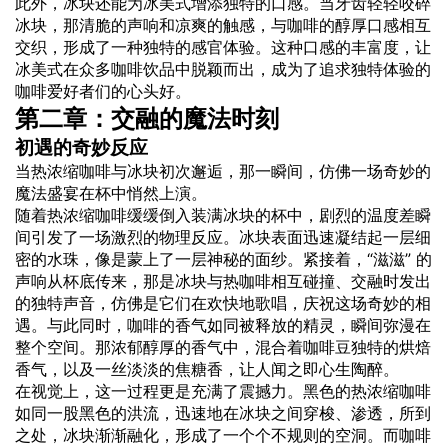
此外，冰块还能为冰美式增添独特的口感。当牙齿轻轻咬碎
冰块，那清脆的声响和凉爽的触感，与咖啡的醇厚口感相互
交织，形成了一种独特的感官体验。这种口感的丰富度，让
冰美式在众多咖啡饮品中脱颖而出，成为了追求独特体验的
咖啡爱好者们的心头好。
第二章：交融的魔法时刻
初遇的奇妙反应
当热浓缩咖啡与冰块初次邂逅，那一瞬间，仿佛一场奇妙的
魔法盛宴在杯中悄然上演。
随着热浓缩咖啡缓缓倒入装满冰块的杯中，剧烈的温度差瞬
间引发了一场激烈的物理反应。冰块表面迅速凝结起一层细
密的水珠，像是蒙上了一层神秘的面纱。紧接着，“滋滋” 的
声响从杯底传来，那是冰块与热咖啡相互碰撞、交融时发出
的独特声音，仿佛是它们在欢快地歌唱，庆祝这场奇妙的相
遇。与此同时，咖啡的香气如同被释放的精灵，瞬间弥漫在
整个空间。那浓郁醇厚的香气中，混合着咖啡豆独特的烘焙
香气，以及一丝淡淡的焦糖香，让人闻之即心生陶醉。
在视觉上，这一过程更是充满了震撼力。黑色的热浓缩咖啡
如同一股黑色的洪流，迅速地在冰块之间穿梭、渗透，所到
之处，冰块渐渐融化，形成了一个个不规则的空洞。而咖啡