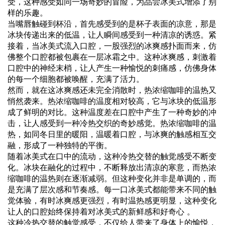
受，这种感受如同一场奇妙的冒险，为品尝冰美式增添了别
样的乐趣。
当嘴唇触碰到杯沿，首先感受到的是杯子表面的凉意，那是
冰块传递出来的低温，让人瞬间感受到一种清凉的诱惑。紧
接着，当冰美式流入口腔，一股强烈的冰爽感扑面而来，仿
佛整个口腔都被包裹在一层冰霜之中。这种冰爽感，刺激着
口腔中的神经末梢，让人产生一种愉悦的刺痛感，仿佛身体
的每一个细胞都被唤醒，充满了活力。
然而，就在这冰爽感还未完全消散时，热浓缩咖啡的温热又
悄然袭来。热浓缩咖啡的温度相对较高，它与冰块的低温形
成了鲜明的对比。这种温度差在口腔中产生了一种奇妙的冲
击，让人感受到一种冷热交织的奇妙感觉。热浓缩咖啡的温
热，如同冬日里的暖阳，温暖着口腔，与冰爽的触感相互交
融，形成了一种独特的平衡。
随着冰美式在口中的流动，这种冷热交替的触觉感受不断变
化。冰块在融化的过程中，不断释放出清凉的寒意，而热浓
缩咖啡的温热则在逐渐减弱。但这种变化并非是单调的，而
是充满了层次感和节奏感。每一口冰美式都能带来不同的触
觉体验，有时冰爽感更强烈，有时温热感更明显，这种变化
让人的口腔始终保持着对冰美式的新鲜感和好奇心 。
这种冷热交替的触觉感受，不仅给人带来了身体上的愉悦，