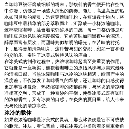
当咖啡豆被研磨成细腻的粉末，那馥郁的
香气
便开始在空气
中弥漫，仿佛是一场盛大演出的前奏。随后，高温高压的热
水如同灵动的精灵，迅速穿透咖啡粉，在短短数十秒内，将
咖啡豆中最精华的部分萃取而出，汇聚成一小杯浓缩咖啡。
这杯浓缩咖啡，蕴含着浓郁醇厚的口感，每一口都仿佛是对
咖啡豆原始风味的深度探索。它的苦味如同黑夜中的深沉，
醇厚而富有层次；而甜味则似黎明的曙光，在苦味的衬托
下，显得更加清新明亮。这种苦与甜的交织，宛如一首和谐
的交响乐，奏响了冰美式独特风味的序曲 。
在冰美式的制作过程中，热浓缩咖啡起着至关重要的作用。
它就像是一座桥梁，连接着咖啡豆的原始风味与冰美式最终
的清凉口感。当热浓缩咖啡与冰冷的冰块相遇，瞬间产生的
温度差，不仅激发了咖啡香气的释放，还让咖啡的口感变得
更加丰富和复杂。热浓缩咖啡的浓郁醇厚，与冰块的清凉纯
净相互交融，形成了一种奇妙的平衡，使得冰美式既有咖啡
的浓郁香气，又有冰爽的口感，在炎热的夏日里，给人带来
无与伦比的清凉享受。
冰冷的载体
如果说浓缩咖啡是冰美式的灵魂，那么冰块便是它不可或缺
的躯壳。冰块，看似普通，却在冰美式中扮演着多重重要角