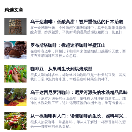
精选文章
乌干达咖啡：低酸高甜！被严重低估的日常治愈口
粮豆
在一众风味张扬、个性浓烈的非洲咖啡中，乌干达咖啡凭借低
酸高甜、醇厚丝滑、平衡耐喝的温柔质感脱颖而出，彻底打破
了大众对非洲咖啡“酸涩浓烈、刺激性强”的刻板印象。
罗布斯塔咖啡：撑起速溶咖啡半壁江山
在咖啡赛道中，阿拉比卡咖啡向来凭借细腻口感圈粉无数，而
罗布斯塔咖啡常常被大众忽略。
咖啡豆，从果树生长到烘焙成型
很多人喝咖啡多年，却始终以为咖啡豆是一种天然豆类。其实
我们日常冲泡的咖啡豆，本质是咖啡树果实的种子。
乌干达西尼罗河咖啡：尼罗河源头的水洗精品风味
坐落于尼罗河源头的火山高地，依托得天独厚的自然水土、纯
净的水洗处理工艺，这片远离喧嚣的非洲土地，孕育出兼具干
净果酸、白葡萄清甜的优质咖啡豆。
从一棵咖啡树入门：读懂咖啡的生长、照料与采收
全过程
很多人热爱咖啡、常品咖啡，却从未了解过一杯醇香咖啡的源
头——咖啡树的生长奥秘。