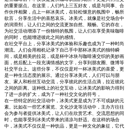
的重要据点。在这里，人们约上三五好友，或是与同事、合
作伙伴相聚，点上一杯冰美式，在轻松惬意的氛围中，畅所
欲言，分享生活中的喜怒哀乐。冰美式，就像是社交场合中
的润滑剂，让人们之间的交流更加自然、顺畅。它的存在，
为社交活动增添了一份独特的氛围，让人们在享受美味咖啡
的同时，也能增进彼此之间的感情。
在社交平台上，分享冰美式的体验和乐趣也成为了一种时尚
潮流。人们会用相机记录下自己手中那杯冰美式的独特瞬
间，或是精美的拉花，或是杯中冰块与咖啡液交织的美妙画
面，然后配上一段充满情感的文字，分享到朋友圈、微博等
社交平台上。这些分享，不仅仅是对一杯冰美式的喜爱，更
是一种生活态度的展示。通过分享冰美式，人们可以与朋
友、家人和粉丝互动交流，分享彼此的生活点滴，拉近彼此
之间的距离。这种线上的社交互动，让冰美式的影响力得到
了进一步的扩大，成为了一种社交文化的符号 。
在一些特定的社交活动中，冰美式更是成为了不可或缺的元
素。比如在一些艺术展览、文化沙龙等活动中，主办方往往
会为参与者提供冰美式，让人们在欣赏艺术、交流思想的同
时，也能享受到冰美式带来的清凉与舒适。在这样的场合
中，冰美式不仅仅是一种饮品，更是一种文化的象征，它代