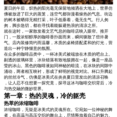
夏日的午后，炽热的阳光毫无保留地倾洒在大地上，世界仿
佛被放进了巨大的蒸笼，连空气都弥漫着燥热的气息。街边
的树木被晒得无精打采，叶子低垂着，毫无生气。行人匆
匆，脚步急切，都在寻找着能躲避热浪的清凉之所。
就在这时，一家散发着文艺气息的
咖啡
店映入眼帘。推开
门，一股浓郁醇厚的咖啡香扑面而来，瞬间驱散了些许暑
气。店内装修简约而温馨，木质的桌椅搭配柔和的灯光，营
造出一种宁静惬意的氛围。
在众多的咖啡品类中，一杯冰美式被端放在木质的吧台上。
剔透的玻璃杯里，
冰块
错落有致地簇拥在一起，像是一座晶
莹的冰山。黑色的咖啡液如同神秘的暗流，在冰块的间隙中
涌动，两者相互映衬，形成了鲜明的视觉对比。杯口升腾起
的丝丝冷气，仿佛是冰美式在炎炎夏日里发出的清凉召唤
，让人忍不住想要一探究竟，探寻这冰与咖啡交织背后，冷
与热交融的微妙世界。
第一章：热的灵魂，冷的躯壳
热萃的浓缩咖啡
浓缩咖啡，无疑是冰美式的灵魂所在。它宛如一位神秘的舞
者，在高温与高压交织的舞台上，尽情释放着自己的魅力。