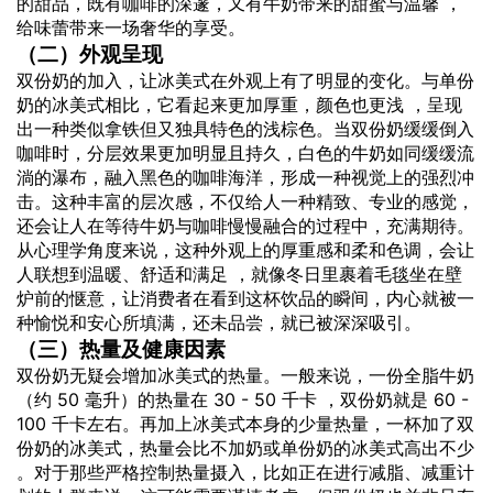
的甜品，既有咖啡的深邃，又有牛奶带来的甜蜜与温馨 ，
给味蕾带来一场奢华的享受。
（二）外观呈现
双份奶的加入，让冰美式在外观上有了明显的变化。与单份
奶的冰美式相比，它看起来更加厚重，颜色也更浅 ，呈现
出一种类似拿铁但又独具特色的浅棕色。当双份奶缓缓倒入
咖啡时，分层效果更加明显且持久，白色的牛奶如同缓缓流
淌的瀑布，融入黑色的咖啡海洋，形成一种视觉上的强烈冲
击。这种丰富的层次感，不仅给人一种精致、专业的感觉，
还会让人在等待牛奶与咖啡慢慢融合的过程中，充满期待。
从心理学角度来说，这种外观上的厚重感和柔和色调，会让
人联想到温暖、舒适和满足 ，就像冬日里裹着毛毯坐在壁
炉前的惬意，让消费者在看到这杯饮品的瞬间，内心就被一
种愉悦和安心所填满，还未品尝，就已被深深吸引。
（三）热量及健康因素
双份奶无疑会增加冰美式的热量。一般来说，一份全脂牛奶
（约 50 毫升）的热量在 30 - 50 千卡 ，双份奶就是 60 -
100 千卡左右。再加上冰美式本身的少量热量，一杯加了双
份奶的冰美式，热量会比不加奶或单份奶的冰美式高出不少
。对于那些严格控制热量摄入，比如正在进行减脂、减重计