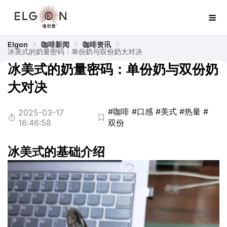
Elgon
咖啡新闻
咖啡资讯
冰美式的奶量密码：单份奶与双份奶大对决
冰美式的奶量密码：单份奶与双份奶
大对决
#咖啡
#口感
#美式
#热量
#
2025-03-17
16:46:58
双份
冰
美式
的基础介绍