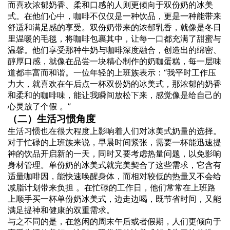
而喜欢浓郁奶香、柔和口感的人则更倾向于双份奶的冰美
式。在他们心中，咖啡不仅仅是一种饮品，更是一种能带来
舒适和满足感的享受。双份奶带来的浓郁乳香，就像是冬日
里温暖的毛毯，将咖啡包裹其中，让每一口都充满了甜蜜与
温馨。他们享受那种牛奶与咖啡深度融合，创造出的绵密、
醇厚口感，就像在品尝一块精心制作的奶咖蛋糕，每一层味
道都丰富而和谐。一位年轻的上班族表示：“我平时工作压
力大，就喜欢在午后点一杯双份奶的冰美式，那浓郁的奶香
和柔和的咖啡味，能让我瞬间放松下来，感觉像是给自己的
心灵放了个假 。”
（二）生活习惯角度
生活习惯也在很大程度上影响着人们对冰美式奶量的选择。
对于忙碌的上班族来说，早晨时间紧张，需要一杯能迅速提
神的饮品开启新的一天，同时又要考虑热量问题，以免影响
身材管理。单份奶的冰美式就完美契合了这些需求，它含有
适量咖啡因，能快速唤醒身体，而相对较低的热量又不会给
减脂计划带来负担 。在忙碌的工作日，他们常常在上班路
上顺手买一杯单份奶冰美式，边走边喝，既节省时间，又能
满足提神和健康的双重需求。
与之不同的是，在悠闲的周末午后或者假期，人们更倾向于