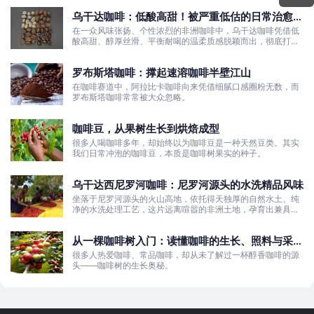
乌干达咖啡：低酸高甜！被严重低估的日常治愈口
粮豆
在一众风味张扬、个性浓烈的非洲咖啡中，乌干达咖啡凭借低
酸高甜、醇厚丝滑、平衡耐喝的温柔质感脱颖而出，彻底打破
了大众对非洲咖啡“酸涩浓烈、刺激性强”的刻板印象。
罗布斯塔咖啡：撑起速溶咖啡半壁江山
在咖啡赛道中，阿拉比卡咖啡向来凭借细腻口感圈粉无数，而
罗布斯塔咖啡常常被大众忽略。
咖啡豆，从果树生长到烘焙成型
很多人喝咖啡多年，却始终以为咖啡豆是一种天然豆类。其实
我们日常冲泡的咖啡豆，本质是咖啡树果实的种子。
乌干达西尼罗河咖啡：尼罗河源头的水洗精品风味
坐落于尼罗河源头的火山高地，依托得天独厚的自然水土、纯
净的水洗处理工艺，这片远离喧嚣的非洲土地，孕育出兼具干
净果酸、白葡萄清甜的优质咖啡豆。
从一棵咖啡树入门：读懂咖啡的生长、照料与采收
全过程
很多人热爱咖啡、常品咖啡，却从未了解过一杯醇香咖啡的源
头——咖啡树的生长奥秘。