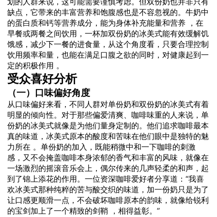
划的人群来说，这可能需要谨慎考虑。但双份奶也并非只有
缺点，它带来的丰富营养和饱腹感也是不容忽视的。牛奶中
的蛋白质和钙等营养成分，能为身体补充能量和营养 ，在
早餐或两餐之间饮用，一杯加双份奶的冰美式能有效缓解饥
饿感，减少下一餐的进食量，从这个角度看，只要合理控制
饮用频率和量，也能在满足口腹之欲的同时，对健康起到一
定的积极作用 。
受众喜好分析
（一）口味偏好角度
从口味偏好来看，不同人群对单份奶和双份奶的冰美式有着
明显的倾向性。对于那些偏爱清爽、咖啡味重的人来说，单
份奶的冰美式就像是为他们量身定制的。他们追求咖啡最本
真的味道，冰美式原本的酸度和苦味在他们眼中是独特的魅
力所在 。单份奶的加入，既能稍微中和一下咖啡的刺激
感，又不会掩盖咖啡本身浓郁的香气和丰富的风味，就像在
一场激烈的摇滚音乐会上，偶尔传来的几声轻柔的和声，起
到了锦上添花的作用。一位资深咖啡爱好者分享道：“我喜
欢冰美式那种纯粹的苦与酸交织的味道，加一份奶只是为了
让口感更顺滑一点，不会破坏咖啡原本的韵味，就像给锐利
的宝剑加上了一个精致的剑鞘 ，相得益彰。”