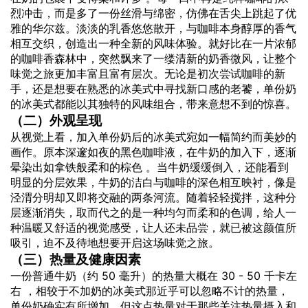
烈冲击，而是多了一份丝滑与绵密，仿佛在舌尖上跳起了优
雅的华尔兹。淡淡的乳香悠悠散开，与咖啡本身醇厚的香气
相互交织，创造出一种全新的风味体验。就好比在一片浓郁
的咖啡香森林中，突然飘来了一缕清新的奶香微风，让整个
味觉之旅更加丰富且富有层次。无论是初次尝试咖啡的新
手，还是想要在熟悉的冰美式中寻找新口感的老饕，单份奶
的冰美式都能以其独特的风味组合，带来意想不到的惊喜。
（二）外观呈现
从视觉上看，加入单份奶后的冰美式宛如一幅简约而美妙的
画作。原本深邃如夜的黑色咖啡液，在牛奶的加入下，逐渐
晕染出如拿铁般柔和的棕色 。当牛奶缓缓倒入，还能看到
明显的分层效果，牛奶的洁白与咖啡的深色相互映衬，像是
泾渭分明却又即将交融的两条河流。随着轻轻搅拌，这种分
层逐渐消失，取而代之的是一种均匀而柔和的色调，给人一
种温暖又舒适的视觉感受，让人还未品尝，就已被这颜值所
吸引，迫不及待地想要开启这场味觉之旅。
（三）
热量
及健康因素
一份普通牛奶（约 50 毫升）的热量大概在 30 - 50 千卡左
右 ，相较于不加奶的冰美式那近乎可以忽略不计的热量，
单份奶确实有所增加。但这点热量对于那些关注热量摄入和