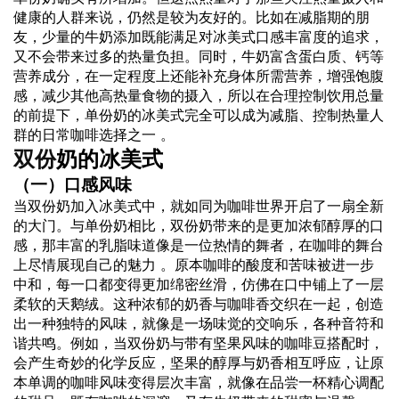
健康的人群来说，仍然是较为友好的。比如在减脂期的朋
友，少量的牛奶添加既能满足对冰美式口感丰富度的追求，
又不会带来过多的热量负担。同时，牛奶富含蛋白质、钙等
营养成分，在一定程度上还能补充身体所需营养，增强饱腹
感，减少其他高热量食物的摄入，所以在合理控制饮用总量
的前提下，单份奶的冰美式完全可以成为减脂、控制热量人
群的日常咖啡选择之一 。
双份
奶的冰美式
（一）口感风味
当双份奶加入冰美式中，就如同为咖啡世界开启了一扇全新
的大门。与单份奶相比，双份奶带来的是更加浓郁醇厚的口
感，那丰富的乳脂味道像是一位热情的舞者，在咖啡的舞台
上尽情展现自己的魅力 。原本咖啡的酸度和苦味被进一步
中和，每一口都变得更加绵密丝滑，仿佛在口中铺上了一层
柔软的天鹅绒。这种浓郁的奶香与咖啡香交织在一起，创造
出一种独特的风味，就像是一场味觉的交响乐，各种音符和
谐共鸣。例如，当双份奶与带有坚果风味的咖啡豆搭配时，
会产生奇妙的化学反应，坚果的醇厚与奶香相互呼应，让原
本单调的咖啡风味变得层次丰富，就像在品尝一杯精心调配