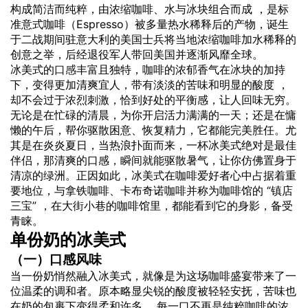
构成简洁而纯粹，由浓缩咖啡、水与冰块组合而成 ，是标
准意式咖啡（Espresso）被多量热水稀释后的产物，诞生
于二战期间驻意大利的美国士兵将当地浓缩咖啡加水稀释的
创意之举，后经退役军人带回美国并逐渐风靡全球。
冰美式的
口感
丰富且独特，咖啡的浓郁香气在冰块的加持
下，变得更加清爽宜人，带有淡淡的苦味和明显的酸度 ，
却不会过于浓烈刺激，恰到好处的平衡感，让人回味无穷。
无论是在忙碌的清晨，为你开启活力满满的一天；还是在慵
懒的午后，帮你驱散困意、恢复精力，它都能完美胜任。尤
其是在炎炎夏日，当热浪扑面而来，一杯冰美式绝对是最佳
伴侣，那清爽的口感，瞬间就能驱散暑气，让你仿佛置身于
清凉的绿洲。正因如此，冰美式在咖啡爱好者心中占据着重
要地位，与拿铁咖啡、卡布奇诺咖啡并称为咖啡馆的 “镇店
三宝” ，在大街小巷的咖啡馆里，都能看到它的身影，备受
青睐。
单份奶的冰美式
（一）口感风味
当一份奶悄然融入冰美式，就像是为这场咖啡盛宴带来了一
位温柔的调和者。原本略显尖锐的酸度被轻轻安抚，苦味也
在奶的包裹下变得柔和许多 。每一口不再是纯粹咖啡的浓