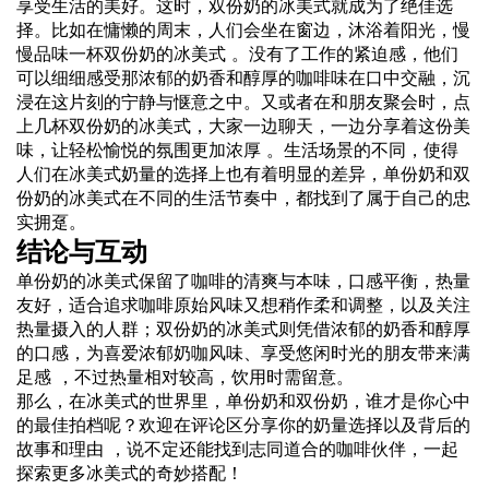
享受生活的美好。这时，双份奶的冰美式就成为了绝佳选
择。比如在慵懒的周末，人们会坐在窗边，沐浴着阳光，慢
慢品味一杯双份奶的冰美式 。没有了工作的紧迫感，他们
可以细细感受那浓郁的奶香和醇厚的咖啡味在口中交融，沉
浸在这片刻的宁静与惬意之中。又或者在和朋友聚会时，点
上几杯双份奶的冰美式，大家一边聊天，一边分享着这份美
味，让轻松愉悦的氛围更加浓厚 。生活场景的不同，使得
人们在冰美式奶量的选择上也有着明显的差异，单份奶和双
份奶的冰美式在不同的生活节奏中，都找到了属于自己的忠
实拥趸。
结论与互动
单份奶的冰美式保留了咖啡的清爽与本味，口感平衡，热量
友好，适合追求咖啡原始风味又想稍作柔和调整，以及关注
热量摄入的人群；双份奶的冰美式则凭借浓郁的奶香和醇厚
的口感，为喜爱浓郁奶咖风味、享受悠闲时光的朋友带来满
足感 ，不过热量相对较高，饮用时需留意。
那么，在冰美式的世界里，单份奶和双份奶，谁才是你心中
的最佳拍档呢？欢迎在评论区分享你的奶量选择以及背后的
故事和理由 ，说不定还能找到志同道合的咖啡伙伴，一起
探索更多冰美式的奇妙搭配！