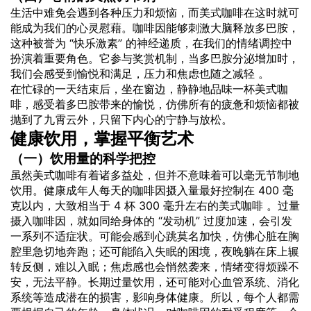
生活中难免会遇到各种压力和烦恼，而美式咖啡在这时就可
能成为我们的心灵慰藉。咖啡因能够刺激大脑释放多巴胺，
这种被誉为 “快乐激素” 的神经递质，在我们的情绪调控中
扮演着重要角色。它参与奖赏机制，当多巴胺分泌增加时，
我们会感受到愉悦和满足，压力和焦虑也随之减轻 。
在忙碌的一天结束后，坐在窗边，静静地品味一杯美式咖
啡，感受着多巴胺带来的愉悦，仿佛所有的疲惫和烦恼都被
抛到了九霄云外，只留下内心的宁静与放松。
健康饮用，掌握平衡艺术
（一）饮用量的科学把控
虽然美式咖啡有着诸多益处，但并不意味着可以毫无节制地
饮用。健康成年人每天的咖啡因摄入量最好控制在 400 毫
克以内，大致相当于 4 杯 300 毫升左右的美式咖啡 。过量
摄入咖啡因，就如同给身体的 “发动机” 过度加速，会引发
一系列不适症状。可能会感到心跳莫名加快，仿佛心脏在胸
腔里急切地奔跑；还可能陷入失眠的困境，夜晚躺在床上辗
转反侧，难以入眠；焦虑感也会悄然袭来，情绪变得烦躁不
安，无法平静。长期过量饮用，还可能对心血管系统、消化
系统等造成潜在的损害，影响身体健康。所以，每个人都需