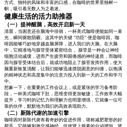
方式、独特的风味和丰富的口感，在咖啡的世界里独树一
帜，吸引着无数人为之着迷。
健康生活的活力助推器
（一）提神醒脑，高效开启新一天
清晨，当困意还在脑海中徘徊，一杯美式咖啡便能如同一束
光，瞬间驱散阴霾。这其中的关键 “功臣” 便是
咖啡因
。咖
啡因能够巧妙地穿越血脑屏障，进入我们的大脑。在大脑
中，它精准地与腺苷受体紧密结合 。腺苷是一种会让神经
细胞活动减缓，进而产生疲劳和困倦感的神经递质，而咖啡
因与腺苷受体结合后，就成功地阻止了腺苷发挥作用，使大
脑重新恢复清醒，让我们能够迅速摆脱困意的纠缠，以饱满
的精神状态和高度集中的注意力投入到新一天的工作和学习
中。
想象一下，在重要的工作会议上，或是紧张的学习备考阶
段，一杯美式咖啡下肚，思维变得更加敏捷，工作效率大幅
提升，学习时的记忆力和理解力也明显增强，它就像一位可
靠的伙伴，默默地为我们的高效表现助力。
（二）新陈代谢的加速引擎
咖啡因对新陈代谢有着奇妙的促进作用，堪称减肥塑形的好
帮手。它能够刺激交感神经，促使肾上腺素的分泌增加。肾