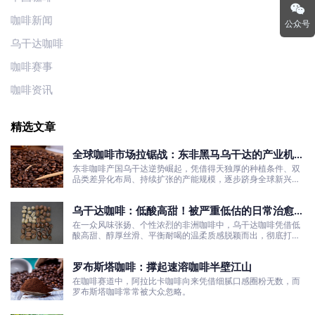
咖啡新闻
公众号
乌干达咖啡
咖啡赛事
咖啡资讯
精选文章
全球咖啡市场拉锯战：东非黑马乌干达的产业机遇
与发展真相
东非咖啡产国乌干达逆势崛起，凭借得天独厚的种植条件、双
品类差异化布局、持续扩张的产能规模，逐步跻身全球新兴咖
啡核心产区行列。
乌干达咖啡：低酸高甜！被严重低估的日常治愈口
粮豆
在一众风味张扬、个性浓烈的非洲咖啡中，乌干达咖啡凭借低
酸高甜、醇厚丝滑、平衡耐喝的温柔质感脱颖而出，彻底打破
了大众对非洲咖啡“酸涩浓烈、刺激性强”的刻板印象。
罗布斯塔咖啡：撑起速溶咖啡半壁江山
在咖啡赛道中，阿拉比卡咖啡向来凭借细腻口感圈粉无数，而
罗布斯塔咖啡常常被大众忽略。