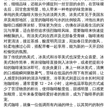
长，细细品味，还能从中捕捉到一丝甘甜的余韵，在苦味褪
去后，回甘愈发明显，给人带来一种奇妙的味觉体验 。
单纯的美式咖啡大致分为浓淡两大类。浓美式常见于美国东
岸及南部地区，这里的咖啡粉与水的比例较高，冲泡出来的
咖啡口感醇厚浓郁，苦味更为突出，仿佛在诉说着生活的深
沉与厚重，适合那些追求强烈咖啡风味、需要咖啡来快速提
神醒脑的人。而淡美式则在西岸及北部备受青睐，咖啡液相
对更清淡，接近茶感，酸度明亮活泼，宛如春日里的微风，
轻柔地拂过心田，搭配早餐一起享用，能为新的一天开启轻
松愉悦的氛围。
除了传统的热美式，冰美式和冷萃美式也深受大众喜爱。冰
美式制作简单，将浓缩咖啡直接倒入冰块中，或者把提前冷
却的咖啡液加冰即可。在炎炎夏日，来上一杯冰美式，清爽
的口感能瞬间驱散暑气，苦味在低温的作用下有所减弱，让
人感受到别样的清凉与惬意。冷萃美式则是以冷水长时间浸
泡咖啡粉，通常需要 12 - 24 小时，这种低温萃取的方式减
少了苦涩物质的析出，使得咖啡酸度低，甜感明显，口感更
加顺滑，近年来备受咖啡爱好者的推崇，成为了咖啡界的新
宠。
美式咖啡，就像一位低调而有内涵的绅士，以其简约的制作