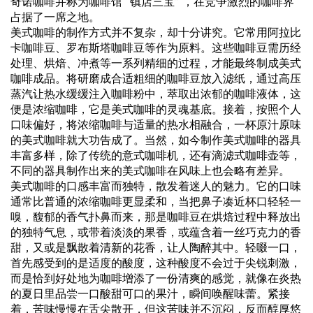
奇诺咖啡并称为咖啡馆 “镇店三宝” ，在竞争激烈的咖啡界
占据了一席之地。
美式咖啡的制作方式并不复杂，却十分讲究。它常用阿拉比
卡咖啡豆、罗布斯塔咖啡豆等作为原料。这些咖啡豆需历经
处理、烘焙、冲煮等一系列精细的过程，才能最终制成美式
咖啡成品。将研磨成合适粗细的咖啡豆放入滤纸，通过高压
蒸汽让热水缓缓注入咖啡粉中，萃取出浓郁的咖啡液体，这
便是浓缩咖啡，它是美式咖啡的灵魂基底。接着，按照个人
口味偏好，将浓缩咖啡与适量的热水相融合，一杯原汁原味
的美式咖啡就大功告成了。当然，如今制作美式咖啡的器具
丰富多样，除了传统的意式咖啡机，还有滴滤式咖啡壶等，
不同的器具制作出来的美式咖啡在风味上也会略有差异。
美式咖啡的口感丰富而独特，散发着迷人的魅力。它的口味
通常比普通的浓缩咖啡更显柔和，当把鼻子凑近杯口轻轻一
嗅，馥郁的香气扑鼻而来，那是咖啡豆在烘焙过程中释放出
的独特气息，或带着淡淡的果香，或蕴含着一丝巧克力的香
甜，又或是飘散着清新的花香，让人陶醉其中。轻啜一口，
首先感受到的是适度的酸度，这种酸度不会过于尖锐刺激，
而是恰到好处地为咖啡增添了一份清爽的感觉，就像在炎热
的夏日里品尝一口酸甜可口的果汁，瞬间唤醒味蕾。紧接
着，苦味慢慢在舌尖散开，但这苦味并不沉闷，反而醇厚悠