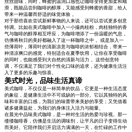
丝丝甜味，同时，蜂蜜的温润口感也让咖啡变得更加柔和顺
滑，既能品尝到咖啡的醇厚，又能感受到蜂蜜的香甜，给人
带来一种温馨而舒适的味觉体验 。
对于那些喜欢尝试新鲜事物的人来说，还可以尝试更多创意
特调。比如在美式咖啡中加入一小撮肉桂粉，肉桂独特的香
气与咖啡的醇厚相互呼应，为咖啡增添了一份温暖的气息，
仿佛将秋日的美好都融入了这一杯咖啡之中 。或是加入一
些薄荷叶，薄荷叶的清新凉意与咖啡的浓郁相结合，带来一
种清凉爽口的感觉，特别适合在夏季饮用，让你在享受咖啡
的同时，也能感受到大自然的清新与活力 。这些创意特
调，不仅满足了我们对个性化口味的追求，还为健康生活注
入了更多的乐趣与惊喜。
美式时光，品味生活真谛
美式咖啡，不仅仅是一杯简单的饮品，它更是一种生活态度
的象征，是健康生活中不可或缺的一部分。它以其独特的风
味和丰富的口感，为我们的味蕾带来美妙的享受；又凭借着
诸多健康益处，为我们的身体注入活力与能量。
在晨光中品味美式咖啡，是一种对生活的热爱与珍视。那一
缕缕咖啡香，仿佛是生活的调味剂，让平凡的日子变得生动
而美好。它陪伴我们开启活力满满的一天，在忙碌的工作中