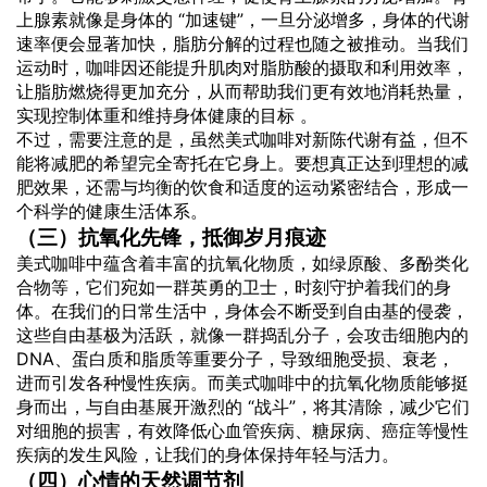
上腺素就像是身体的 “加速键”，一旦分泌增多，身体的代谢
速率便会显著加快，脂肪分解的过程也随之被推动。当我们
运动时，咖啡因还能提升肌肉对脂肪酸的摄取和利用效率，
让脂肪燃烧得更加充分，从而帮助我们更有效地消耗热量，
实现控制体重和维持身体健康的目标 。
不过，需要注意的是，虽然美式咖啡对新陈代谢有益，但不
能将减肥的希望完全寄托在它身上。要想真正达到理想的减
肥效果，还需与均衡的饮食和适度的运动紧密结合，形成一
个科学的健康生活体系。
（三）抗氧化先锋，抵御岁月痕迹
美式咖啡中蕴含着丰富的抗氧化物质，如绿原酸、多酚类化
合物等，它们宛如一群英勇的卫士，时刻守护着我们的身
体。在我们的日常生活中，身体会不断受到自由基的侵袭，
这些自由基极为活跃，就像一群捣乱分子，会攻击细胞内的
DNA、蛋白质和脂质等重要分子，导致细胞受损、衰老，
进而引发各种慢性疾病。而美式咖啡中的抗氧化物质能够挺
身而出，与自由基展开激烈的 “战斗”，将其清除，减少它们
对细胞的损害，有效降低心血管疾病、糖尿病、癌症等慢性
疾病的发生风险，让我们的身体保持年轻与活力。
（四）心情的天然调节剂