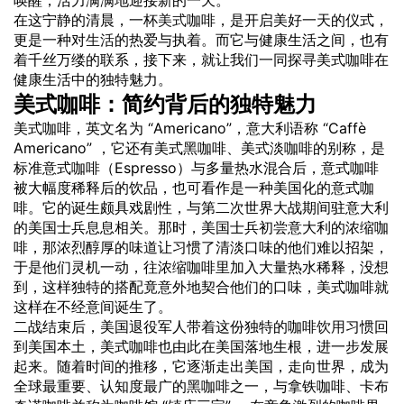
在这宁静的清晨，一杯
美式
咖啡，是开启美好一天的仪式，
更是一种对
生活
的热爱与执着。而它与健康生活之间，也有
着千丝万缕的联系，接下来，就让我们一同探寻美式咖啡在
健康生活中的独特魅力。
美式咖啡：简约背后的独特魅力
美式咖啡，英文名为 “Americano”，意大利语称 “Caffè
Americano” ，它还有美式黑咖啡、美式淡咖啡的别称，是
标准意式咖啡（Espresso）与多量热水混合后，意式咖啡
被大幅度稀释后的饮品，也可看作是一种美国化的意式咖
啡。它的诞生颇具戏剧性，与第二次世界大战期间驻意大利
的美国士兵息息相关。那时，美国士兵初尝意大利的浓缩咖
啡，那浓烈醇厚的味道让习惯了清淡口味的他们难以招架，
于是他们灵机一动，往浓缩咖啡里加入大量热水稀释，没想
到，这样独特的搭配竟意外地契合他们的口味，美式咖啡就
这样在不经意间诞生了。
二战结束后，美国退役军人带着这份独特的咖啡
饮用
习惯回
到美国本土，美式咖啡也由此在美国落地生根，进一步发展
起来。随着时间的推移，它逐渐走出美国，走向世界，成为
全球最重要、认知度最广的黑咖啡之一，与拿铁咖啡、卡布