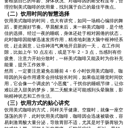
要根据自己的年龄、身体状况、对咖啡因的耐受程度等，合
理控制美式咖啡的饮用量，找到属于自己的最佳平衡点。
（二）饮用时间的智慧选择
饮用美式咖啡的时间，也大有讲究，如同一场精心编排的舞
蹈，要把握好节奏。早晨醒来后，来一杯美式咖啡，是个绝
佳的选择。经过一夜的睡眠，身体还处于相对困倦的状态，
此时咖啡因能够迅速发挥作用，精准地刺激大脑中枢神经系
统，赶走困意，让你神清气爽地开启新的一天 。在工作间
隙，比如上午 10 点左右，或是下午 2 - 3 点，当感到有些
疲惫、注意力开始分散时，一杯美式咖啡又能及时为你补充
能量，提升工作效率 。
然而，一定要注意避免在睡前 4 - 6 小时饮用美式咖啡。咖
啡因的兴奋作用通常会持续较长时间，如果临近睡觉时间饮
用，它会像一个调皮的 “小恶魔”，干扰你的睡眠节律，让你
难以进入甜美的梦乡，第二天醒来还可能感到头晕脑胀，影
响精神状态和工作生活。
（三）饮用方式的贴心讲究
饮用美式咖啡的方式，同样关乎健康。空腹时，就像一座空
荡荡的房子，此时饮用美式咖啡，咖啡因会迅速被吸收，容
易刺激胃酸大量分泌，导致胃部不适，尤其是对于肠胃较为