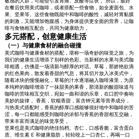
敏感的人群，可能会引发胃痛、反酸等症状 。所以，最好
在餐后饮用美式咖啡，或者搭配一些食物，如全麦面包、水
果、坚果等。这些食物既能中和咖啡的酸性，减轻对胃黏膜
的刺激，又能增加饱腹感，为身体提供更全面的营养，让咖
啡与食物相互配合，共同为健康助力 。
多元搭配，创意健康生活
（一）与健康食材的融合碰撞
美式咖啡与健康食材的搭配，堪称一场奇妙的味觉之旅，为
我们的健康生活增添了别样的色彩。当新鲜的水果与美式咖
啡相遇，仿佛是一场清新与醇厚的对话。草莓，那娇艳欲滴
的红色果肉，散发着香甜的气息，将其切片放入冰美式中，
随着冰块的慢慢融化，草莓的汁水逐渐融入咖啡液里，为原
本纯粹的咖啡增添了一抹甜美的果香，那清新的酸甜味道与
咖啡的苦味相互交织，宛如一曲和谐的乐章，在口腔中奏响
美妙的旋律 。香蕉，软糯香甜，富含钾元素等营养成分，
与热美式搭配时，香蕉的醇厚口感能够很好地中和咖啡的苦
涩，每一口都能感受到咖啡的浓郁与香蕉的香甜相互交融，
带来丰富而满足的味觉享受 。
坚果也是美式咖啡的绝佳拍档。杏仁，口感香脆，富含蛋白
质、维生素 E 和健康脂肪，轻轻咬上一口杏仁，再喝一口