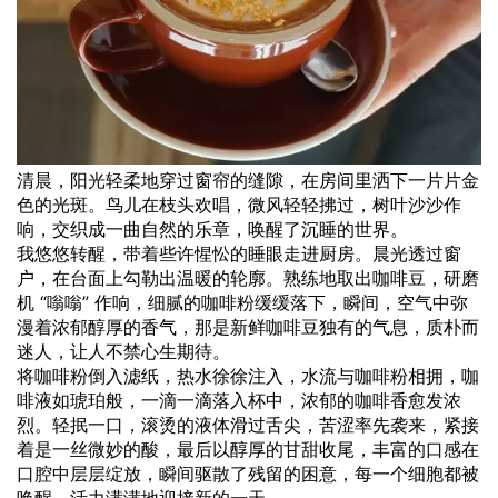
清晨，阳光轻柔地穿过窗帘的缝隙，在房间里洒下一片片金
色的光斑。鸟儿在枝头欢唱，微风轻轻拂过，树叶沙沙作
响，交织成一曲自然的乐章，唤醒了沉睡的世界。
我悠悠转醒，带着些许惺忪的睡眼走进厨房。晨光透过窗
户，在台面上勾勒出温暖的轮廓。熟练地取出咖啡豆，研磨
机 “嗡嗡” 作响，细腻的咖啡粉缓缓落下，瞬间，空气中弥
漫着浓郁醇厚的香气，那是新鲜咖啡豆独有的气息，质朴而
迷人，让人不禁心生期待。
将咖啡粉倒入滤纸，热水徐徐注入，水流与咖啡粉相拥，咖
啡液如琥珀般，一滴一滴落入杯中，浓郁的咖啡香愈发浓
烈。轻抿一口，滚烫的液体滑过舌尖，苦涩率先袭来，紧接
着是一丝微妙的酸，最后以醇厚的甘甜收尾，丰富的口感在
口腔中层层绽放，瞬间驱散了残留的困意，每一个细胞都被
唤醒，活力满满地迎接新的一天。