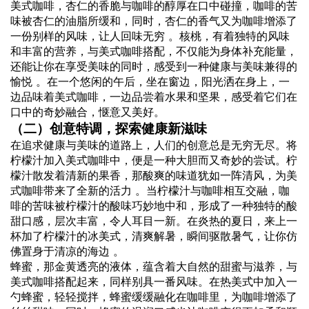
美式咖啡，杏仁的香脆与咖啡的醇厚在口中碰撞，咖啡的苦
味被杏仁的油脂所缓和，同时，杏仁的香气又为咖啡增添了
一份别样的风味，让人回味无穷 。核桃，有着独特的风味
和丰富的营养，与美式咖啡搭配，不仅能为身体补充能量，
还能让你在享受美味的同时，感受到一种健康与美味兼得的
愉悦 。在一个悠闲的午后，坐在窗边，阳光洒在身上，一
边品味着美式咖啡，一边品尝着水果和坚果，感受着它们在
口中的奇妙融合，惬意又美好。
（二）创意特调，探索健康新滋味
在追求健康与美味的道路上，人们的创意总是无穷无尽。将
柠檬汁加入美式咖啡中，便是一种大胆而又奇妙的尝试。柠
檬汁散发着清新的果香，那酸爽的味道犹如一阵清风，为美
式咖啡带来了全新的活力 。当柠檬汁与咖啡相互交融，咖
啡的苦味被柠檬汁的酸味巧妙地中和，形成了一种独特的酸
甜口感，层次丰富，令人耳目一新。在炎热的夏日，来上一
杯加了柠檬汁的冰美式，清爽解暑，瞬间驱散暑气，让你仿
佛置身于清凉的海边 。
蜂蜜，那金黄透亮的液体，蕴含着大自然的甜蜜与滋养，与
美式咖啡搭配起来，同样别具一番风味。在热美式中加入一
勺蜂蜜，轻轻搅拌，蜂蜜缓缓融化在咖啡里，为咖啡增添了