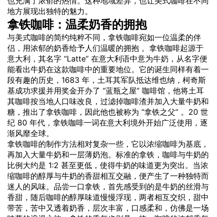
也充满了浓郁的热情。这种地域差异，也让美式咖啡在不同
地方展现出独特的魅力。
拿铁咖啡：温柔奶香的拥抱
与美式咖啡的简约纯粹不同，拿铁咖啡宛如一位温柔的伴
侣，用浓郁的奶香给予人们温暖的拥抱 。拿铁咖啡起源于
意大利，其名字 “Latte” 在意大利语中意为
牛奶
，从名字便
能看出牛奶在这款咖啡中的重要地位。它的诞生同样有着一
段有趣的历史，1683 年，土耳其军队抵达维也纳，柯奇斯
基成功求援并用奖金开办了 “蓝瓶之屋” 咖啡馆，他将土耳
其咖啡按当地人口味改良，过滤掉咖啡渣并加入大量牛奶和
糖，推出了拿铁咖啡，因此他也被称为 “拿铁之父” 。20 世
纪 80 年代，拿铁咖啡一词在意大利境外开始广泛使用，逐
渐风靡全球。
拿铁咖啡的制作方法相对复杂一些，它以浓缩咖啡为基底，
再加入大量牛奶和一层薄奶泡。标准的拿铁，咖啡与牛奶的
比例大约是 1:2 甚至更低，使得牛奶的味道更为突出。当浓
缩咖啡的醇厚与牛奶的香甜相互交融，便产生了一种独特而
迷人的风味。品尝一口拿铁，首先感受到的是牛奶的丝滑与
香甜，随后咖啡的醇厚味道慢慢浮现，两者相互交织，甜中
带苦，苦中又透着奶香，层次丰富，口感柔和，仿佛是一场