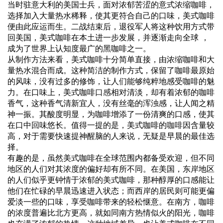
当时驻意大利的美国士兵，面对浓郁苦涩的意式浓缩咖啡，
选择加入大量热水稀释，使其更符合自己的口味，美式咖啡
便由此应运而生。二战结束后，退役军人将这种饮用方式带
回美国，美式咖啡在本土进一步发展，并逐渐走向全球 ，
成为了世界上认知度最广的黑咖啡之一。
从制作方法来看，美式咖啡十分简单直接，由浓缩咖啡和大
量热水混合而成。这种简洁的制作方式，保留了咖啡最原始
的风味，没有过多的修饰，让人们能够纯粹地感受咖啡的魅
力。在口味上，美式咖啡
口感
相对清淡，却有着浓郁的咖啡
香气，这种香气清新宜人，没有丝毫的浑浊感，让人闻之精
神一振。其酸度明显，为咖啡增添了一份清爽的口感，使其
在口中回味悠长。值得一提的是，美式咖啡的
咖啡因
含量较
高，对于需要快速提神醒脑的人来说，无疑是早晨的最佳选
择。
有趣的是，虽然美式咖啡在全球范围内都备受欢迎，但不同
地区的人们对其浓度的偏好却有所不同。在美国，东岸地区
的人们似乎更钟情于浓郁的美式咖啡，那种醇厚的口感能让
他们在忙碌的早晨迅速进入状态；而西岸的居民则可能更偏
爱淡一些的口味，享受咖啡带来的轻松惬意。在南方，咖啡
的浓度普遍比北方更高，就如同南方热情似火的阳光，咖啡