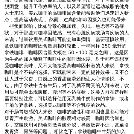
脱困意、提升工作效率的人，以及希望通过运动减脂的健身
人士来说，美式咖啡的高咖啡因含量能帮助他们迅速进入状
态，提高运动表现 。然而，过高的咖啡因摄入也可能带来
一些负面影响，比如导致心跳加速、失眠、焦虑等不适症
状，对于那些对咖啡因敏感、患有心脏疾病或肠胃疾病的人
来说，过量饮用美式咖啡可能会加重病情，需要谨慎饮用。
拿铁咖啡的咖啡因含量则相对较低，一杯同样 250 毫升的
拿铁咖啡，咖啡因含量大概在 50 - 100 毫克之间 。这是因
为牛奶的加入稀释了咖啡中的咖啡因浓度。对于那些既想享
受咖啡的美味，又不太能接受高咖啡因刺激的人来说，拿铁
咖啡是个不错的选择。它既能带来一定的提神效果，又不会
让人过于兴奋，口感上的香甜丝滑还能让人心情愉悦。不
过，由于拿铁中含有牛奶，对于乳糖不耐受的人群来说，饮
用后可能会出现腹胀、腹泻等不适症状，这类人群在选择时
需要特别注意，可以选择使用无乳糖牛奶制作的拿铁，或者
干脆放弃拿铁，选择美式咖啡等不含乳糖的饮品。
对于肠胃敏感的人来说，咖啡的酸性和咖啡因含量都可能对
肠胃产生刺激。美式咖啡的酸度相对较高，咖啡因含量也
多，空腹饮用可能会刺激胃酸分泌，导致肠胃不适，甚至引
发胃痛、胃胀等问题 。相比之下，拿铁咖啡中牛奶的加入