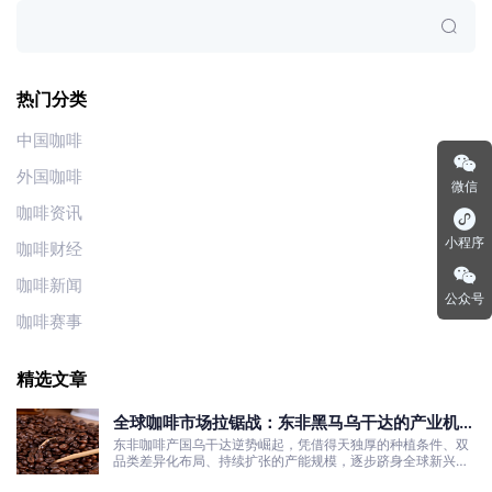
热门分类
中国咖啡
外国咖啡
微信
咖啡资讯
小程序
咖啡财经
咖啡新闻
公众号
咖啡赛事
精选文章
全球咖啡市场拉锯战：东非黑马乌干达的产业机遇
与发展真相
东非咖啡产国乌干达逆势崛起，凭借得天独厚的种植条件、双
品类差异化布局、持续扩张的产能规模，逐步跻身全球新兴咖
啡核心产区行列。