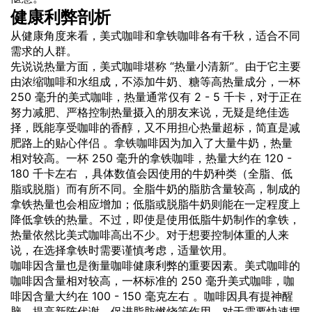
健康利弊剖析
从健康角度来看，美式咖啡和拿铁咖啡各有千秋，适合不同
需求的人群。
先说说热量方面，美式咖啡堪称 “热量小清新”。由于它主要
由浓缩咖啡和水组成，不添加牛奶、糖等高热量成分，一杯
250 毫升的美式咖啡，热量通常仅有 2 - 5 千卡，对于正在
努力减肥、严格控制热量摄入的朋友来说，无疑是绝佳选
择，既能享受咖啡的香醇，又不用担心热量超标，简直是减
肥路上的贴心伴侣 。拿铁咖啡因为加入了大量牛奶，热量
相对较高。一杯 250 毫升的拿铁咖啡，热量大约在 120 -
180 千卡左右 ，具体数值会因使用的牛奶种类（全脂、低
脂或脱脂）而有所不同。全脂牛奶的脂肪含量较高，制成的
拿铁热量也会相应增加；低脂或脱脂牛奶则能在一定程度上
降低拿铁的热量。不过，即使是使用低脂牛奶制作的拿铁，
热量依然比美式咖啡高出不少。对于想要控制体重的人来
说，在选择拿铁时需要谨慎考虑，适量饮用。
咖啡因含量也是衡量咖啡健康利弊的重要因素。美式咖啡的
咖啡因含量相对较高，一杯标准的 250 毫升美式咖啡，咖
啡因含量大约在 100 - 150 毫克左右 。咖啡因具有提神醒
脑、提高新陈代谢、促进脂肪燃烧等作用，对于需要快速摆