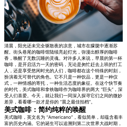
清晨，阳光还未完全驱散夜的凉意，城市在朦胧中逐渐苏
醒。街头巷尾的咖啡馆陆续亮起灯光，弥漫出醇厚的咖啡
香，唤醒了无数沉睡的灵魂。对许多人来说，早晨的第一杯
咖啡，是开启活力一天的密码，无论是匆忙赶去上班的打工
人，还是享受悠闲时光的人们，咖啡都在这个特殊的时刻，
扮演着无可替代的角色。它不只是一种饮品，更是一种仪
式，一种情感的寄托，一种生活态度的象征。在这个快节奏
的时代，
美式
咖啡和拿铁咖啡作为咖啡界的两大 “巨头”，深
受人们喜爱。今天，就让我们一同深入探寻它们之间的微妙
差异，看看哪一款才是你的 “晨之最佳拍档”。
美式咖啡：简约纯粹的唤醒
美式咖啡，英文名为 “Americano”，看似简单，却蕴含着丰
富的历史内涵。它的诞生可以追溯到第二次世界大战时期，