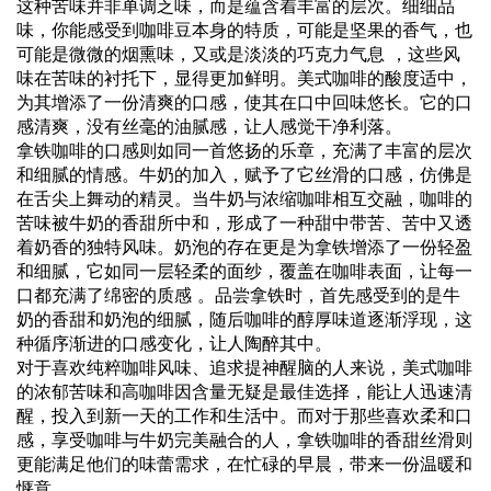
这种苦味并非单调乏味，而是蕴含着丰富的层次。细细品
味，你能感受到咖啡豆本身的特质，可能是坚果的香气，也
可能是微微的烟熏味，又或是淡淡的巧克力气息 ，这些风
味在苦味的衬托下，显得更加鲜明。美式咖啡的酸度适中，
为其增添了一份清爽的口感，使其在口中回味悠长。它的口
感清爽，没有丝毫的油腻感，让人感觉干净利落。
拿铁咖啡的口感则如同一首悠扬的乐章，充满了丰富的层次
和细腻的情感。牛奶的加入，赋予了它丝滑的口感，仿佛是
在舌尖上舞动的精灵。当牛奶与浓缩咖啡相互交融，咖啡的
苦味被牛奶的香甜所中和，形成了一种甜中带苦、苦中又透
着奶香的独特风味。奶泡的存在更是为拿铁增添了一份轻盈
和细腻，它如同一层轻柔的面纱，覆盖在咖啡表面，让每一
口都充满了绵密的质感 。品尝拿铁时，首先感受到的是牛
奶的香甜和奶泡的细腻，随后咖啡的醇厚味道逐渐浮现，这
种循序渐进的口感变化，让人陶醉其中。
对于喜欢纯粹咖啡风味、追求提神醒脑的人来说，美式咖啡
的浓郁苦味和高咖啡因含量无疑是最佳选择，能让人迅速清
醒，投入到新一天的工作和生活中。而对于那些喜欢柔和口
感，享受咖啡与牛奶完美融合的人，拿铁咖啡的香甜丝滑则
更能满足他们的味蕾需求，在忙碌的早晨，带来一份温暖和
惬意。