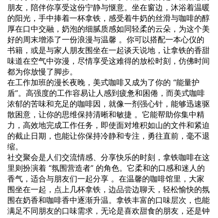
朋友，陪伴你享受这份宁静与惬意。坐在窗边，沐浴着温暖
的阳光，手中捧着一杯拿铁，感受着牛奶的丝滑与咖啡的醇
厚在口中交融，奶泡的细腻质感如同轻柔的云朵，为这个美
好的周末增添了一份浪漫与温馨 。你可以搭配一本心仪的
书籍，或是与家人朋友围坐在一起谈天说地，让拿铁的香甜
味道在空气中弥漫，尽情享受这难得的放松时刻，仿佛时间
都为你放慢了脚步。
在工作加班的漫长夜晚，美式咖啡又成为了你的 “能量护
盾”。高强度的工作容易让人感到疲惫和困倦，而美式咖啡
浓郁的苦味和充足的咖啡因，就像一剂强心针，能够迅速驱
散困意，让你的思维保持清晰和敏捷 。它能帮助你集中精
力，高效地完成工作任务，即使面对堆积如山的文件和紧迫
的截止日期，也能让你保持冷静和专注，勇往直前，毫不退
缩。
社交聚会是人们交流情感、分享快乐的时刻，拿铁咖啡在这
里则扮演着 “氛围营造者” 的角色。它柔和的口感和迷人的
香气，适合与朋友们一起分享 。在温馨的咖啡馆里，大家
围坐在一起，点上几杯拿铁，边品尝边聊天，轻松愉快的氛
围在奶香和咖啡香中逐渐升温。拿铁丰富的口味层次，也能
满足不同朋友的口味需求，无论是喜欢甜食的朋友，还是钟