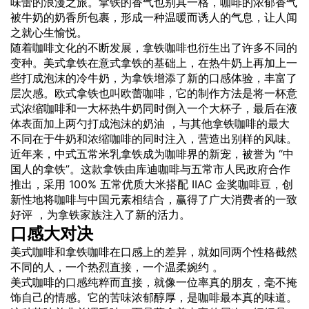
味蕾的浪漫之旅。拿铁的香气也别具一格，咖啡的浓郁香气
被牛奶的奶香所包裹，形成一种温暖而诱人的气息，让人闻
之就心生愉悦。
随着咖啡文化的不断发展，拿铁咖啡也衍生出了许多不同的
变种。美式拿铁在意式拿铁的基础上，在热牛奶上再加上一
些打成泡沫的冷牛奶，为拿铁增添了新的口感体验，丰富了
层次感。欧式拿铁也叫欧蕾咖啡，它的制作方法是将一杯意
式浓缩咖啡和一大杯热牛奶同时倒入一个大杯子，最后在液
体表面加上两勺打成泡沫的奶油 ，与其他拿铁咖啡的最大
不同在于牛奶和浓缩咖啡的同时注入，营造出别样的风味。
近年来，中式五常米乳拿铁成为咖啡界的新宠，被誉为 “中
国人的拿铁”。这款拿铁由库迪咖啡与五常市人民政府合作
推出，采用 100% 五常优质大米搭配 IIAC 金奖咖啡豆，创
新性地将咖啡与中国元素相结合，赢得了广大消费者的一致
好评 ，为拿铁家族注入了新的活力。
口感大对决
美式咖啡和拿铁咖啡在口感上的差异，就如同两个性格截然
不同的人，一个热烈直接，一个温柔婉约 。
美式咖啡的口感纯粹而直接，就像一位率真的朋友，毫不掩
饰自己的情感。它的苦味浓郁醇厚，是咖啡最本真的味道。