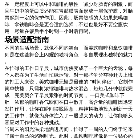
在一定程度上可以中和咖啡的酸性，减少对肠胃的刺激，而
且牛奶中的蛋白质还能在胃黏膜表面形成一层保护膜，对肠
胃起到一定的保护作用。因此，肠胃敏感的人如果想喝咖
啡，拿铁咖啡会是更合适的选择，不过也最好不要空腹饮
用，尽量在饭后半小时到一小时后再喝。
场景适配指南
不同的生活场景，就像不同的舞台，而美式咖啡和拿铁咖啡
则是在这些舞台上闪耀的独特角色，各自展现出独特的魅力
。
在忙碌的工作日早晨，城市仿佛变成了一个巨大的齿轮，每
个人都在为了生活而忙碌运转。对于那些争分夺秒赶去上班
的打工人来说，美式咖啡无疑是最佳的 “时间伴侣”。它制作
简单快捷，只需将浓缩咖啡与热水混合，短短几分钟就能完
成，完美契合了早晨紧张的时间节奏 。一口美式咖啡下
肚，浓郁的咖啡香气瞬间在口中散开，高含量的咖啡因迅速
发挥作用，让你在瞬间摆脱困意，精神抖擞地投入到新一天
的工作中，就像为身体注入了一股强大的动力，让你能够从
容应对工作中的各种挑战。
当周末的阳光温柔地洒进房间，忙碌了一周的人们终于迎来
了属于自己的悠闲时光。此时，拿铁咖啡就像是一位贴心的