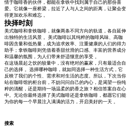
情于咖啡香的伙伴，都能在拿铁中找到属于自己的那份喜
爱。它就像一座桥梁，拉近了人与人之间的距离，让聚会变
得更加欢乐和难忘 。
抉择时刻
美式咖啡和拿铁咖啡，就像两条不同方向的轨道，各自延伸
出独特的生活风景 。美式咖啡以其纯粹的咖啡风味、高咖
啡因含量和低热量，成为追求效率、注重健康的人们的得力
助手；拿铁咖啡则凭借着香甜丝滑的口感、丰富的营养成分
和温馨的氛围，为人们带来舒适惬意的享受 。
在这场晨起之饮的较量中，没有绝对的赢家，只有最适合自
己的选择 。选择哪种咖啡，就如同选择一种生活方式，它
反映了我们的个性、需求和对生活的态度。所以，下次当你
站在咖啡馆的柜台前，不妨问问自己的内心，是渴望一份纯
粹的清醒，还是期待一场温柔的奶香之旅？相信答案自在心
中。无论你最终选择了美式咖啡还是拿铁咖啡，都愿它们能
为你的每一个早晨注入满满的活力，开启美好的一天 。
搜索