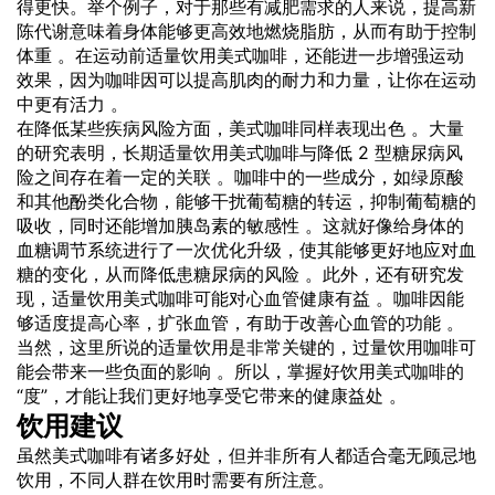
得更快。举个例子，对于那些有减肥需求的人来说，提高新
陈代谢意味着身体能够更高效地燃烧脂肪，从而有助于控制
体重 。在运动前适量饮用美式咖啡，还能进一步增强运动
效果，因为咖啡因可以提高肌肉的耐力和力量，让你在运动
中更有活力 。
在降低某些疾病风险方面，美式咖啡同样表现出色 。大量
的研究表明，长期适量饮用美式咖啡与降低 2 型糖尿病风
险之间存在着一定的关联 。咖啡中的一些成分，如绿原酸
和其他酚类化合物，能够干扰葡萄糖的转运，抑制葡萄糖的
吸收，同时还能增加胰岛素的敏感性 。这就好像给身体的
血糖调节系统进行了一次优化升级，使其能够更好地应对血
糖的变化，从而降低患糖尿病的风险 。此外，还有研究发
现，适量饮用美式咖啡可能对心血管健康有益 。咖啡因能
够适度提高心率，扩张血管，有助于改善心血管的功能 。
当然，这里所说的适量饮用是非常关键的，过量饮用咖啡可
能会带来一些负面的影响 。所以，掌握好饮用美式咖啡的
“度”，才能让我们更好地享受它带来的健康益处 。
饮用建议
虽然美式咖啡有诸多好处，但并非所有人都适合毫无顾忌地
饮用，不同人群在饮用时需要有所注意。