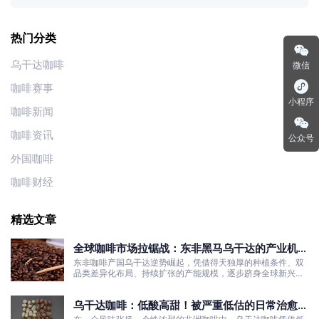
热门分类
乌干达咖啡
微信
咖啡赛事
小程序
咖啡新闻
咖啡资讯
公众号
外国咖啡
咖啡财经
精选文章
全球咖啡市场拉锯战：东非黑马乌干达的产业机遇
与发展真相
东非咖啡产国乌干达逆势崛起，凭借得天独厚的种植条件、双
品类差异化布局、持续扩张的产能规模，逐步跻身全球新兴咖
啡核心产区行列。
乌干达咖啡：低酸高甜！被严重低估的日常治愈口
粮豆