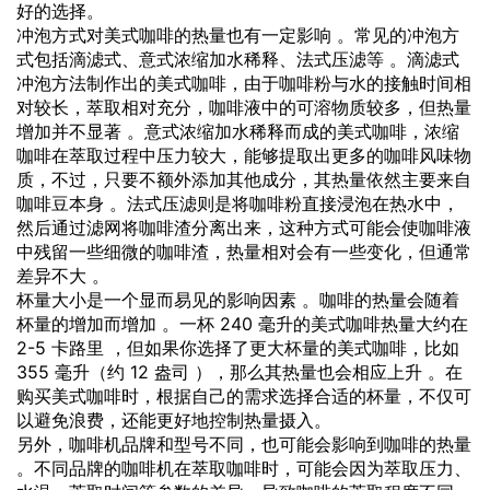
好的选择。
冲泡方式对美式咖啡的热量也有一定影响 。常见的冲泡方
式包括滴滤式、意式浓缩加水稀释、法式压滤等 。滴滤式
冲泡方法制作出的美式咖啡，由于咖啡粉与水的接触时间相
对较长，萃取相对充分，咖啡液中的可溶物质较多，但热量
增加并不显著 。意式浓缩加水稀释而成的美式咖啡，浓缩
咖啡在萃取过程中压力较大，能够提取出更多的咖啡风味物
质，不过，只要不额外添加其他成分，其热量依然主要来自
咖啡豆本身 。法式压滤则是将咖啡粉直接浸泡在热水中，
然后通过滤网将咖啡渣分离出来，这种方式可能会使咖啡液
中残留一些细微的咖啡渣，热量相对会有一些变化，但通常
差异不大 。
杯量大小是一个显而易见的影响因素 。咖啡的热量会随着
杯量的增加而增加 。一杯 240 毫升的美式咖啡热量大约在
2-5 卡路里 ，但如果你选择了更大杯量的美式咖啡，比如
355 毫升（约 12 盎司 ），那么其热量也会相应上升 。在
购买美式咖啡时，根据自己的需求选择合适的杯量，不仅可
以避免浪费，还能更好地控制热量摄入。
另外，咖啡机品牌和型号不同，也可能会影响到咖啡的热量
。不同品牌的咖啡机在萃取咖啡时，可能会因为萃取压力、