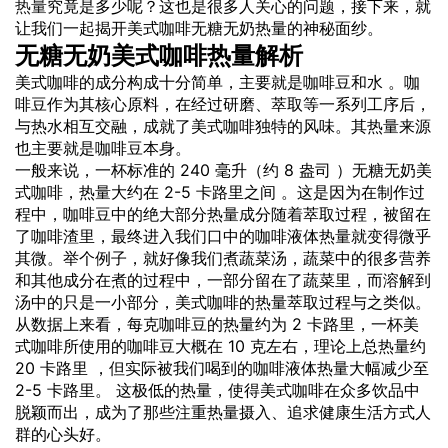
热量
究竟是多少呢？这也是很多人关心的问题，接下来，就
让我们一起揭开美式咖啡无糖无奶热量的神秘面纱。
无糖无奶美式咖啡热量解析
美式咖啡的成分构成十分简单，主要就是咖啡豆和水 。咖
啡豆作为其核心原料，在经过研磨、萃取等一系列工序后，
与热水相互交融，成就了美式咖啡独特的风味。其热量来源
也主要就是咖啡豆本身。
一般来说，一杯标准的 240 毫升（约 8 盎司 ）无糖无奶美
式咖啡，热量大约在 2-5 卡路里之间 。这是因为在制作过
程中，咖啡豆中的绝大部分热量成分随着萃取过程，被留在
了咖啡渣里，最终进入我们口中的咖啡液体热量就变得微乎
其微。举个例子，就好像我们煮蔬菜汤，蔬菜中的很多营养
和其他成分在煮的过程中，一部分留在了蔬菜里，而溶解到
汤中的只是一小部分，美式咖啡的热量萃取过程与之类似。
从数据上来看，每克咖啡豆的热量约为 2 卡路里，一杯美
式咖啡所使用的咖啡豆大概在 10 克左右，理论上总热量约
20 卡路里 ，但实际被我们喝到的咖啡液体热量大幅减少至
2-5 卡路里。 这极低的热量，使得美式咖啡在众多饮品中
脱颖而出，成为了那些注重热量摄入、追求健康生活方式人
群的心头好。