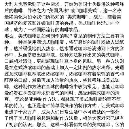
大利人也察觉到了这种需求，开始为美国士兵提供这种稀释
后的咖啡，并称之为 “美国风味” 或 “咖啡美式”，这一名称
最终简化为如今我们所熟知的 “美式咖啡” 。战后，随着美
国经济的复苏和连锁咖啡店的兴起，美式咖啡逐渐走向全
球，成为了一种国际流行的咖啡饮品。
那么，美式咖啡是如何制作的呢？常见的制作方法主要有两
种。一种是使用滴滤式咖啡壶，将研磨好的咖啡粉放入滤纸
中，然后缓慢地倒入热水，热水通过咖啡粉滴滤到下方的容
器中，从而萃取出咖啡液。这种方法制作出来的美式咖啡，
口感相对清淡，更能展现
咖啡豆
本身的风味。另一种方法则
是在意式浓缩咖啡的基础上加入一定比例的热水稀释。先通
过意式咖啡机萃取出浓缩咖啡，浓缩咖啡有着浓郁的香气和
醇厚的口感，然后再加入适量的热水，将其稀释成美式咖
啡。这种制作方法在全球的咖啡馆中较为常见，也能让咖啡
爱好者在享受咖啡浓郁香气的同时，感受到美式咖啡的清
爽。 无论是哪种制作方法，都体现了美式咖啡简约而不简
单的特点。也正是这种简单易操作的制作方式，让美式咖啡
走进了千家万户，成为人们日常生活中不可或缺的一部分。
了解了美式咖啡的起源和制作方法后，相信大家对它已经有
了初步的认识。那么，这样一杯看似简单的美式咖啡，它的