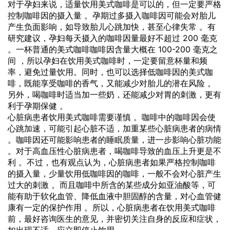
对于孕妇来说，适量饮用美式咖啡是可以的，但一定要严格
控制咖啡因的摄入量 。孕期过多摄入咖啡因可能会对胎儿
产生负面影响，如导致胎儿心跳加快，甚至心律失常 。有
研究建议，孕妇每天摄入的咖啡因量最好不超过 200 毫克
。一杯普通的美式咖啡咖啡因含量大概在 100-200 毫克之
间 ，所以孕妇在饮用美式咖啡时，一定要留意杯量和频
率，避免过量饮用。同时，也可以选择低咖啡因的美式咖
啡，既能享受咖啡的香气，又能减少对胎儿的潜在风险 。
另外，喝咖啡时适当加一些奶，还能减少对胃的刺激，更有
利于孕期保健 。
心脏病患者饮用美式咖啡需要谨慎 。咖啡中的咖啡因会使
心跳加速，可能引起心脏不适，加重某些心脏病患者的病情
。咖啡因还可能影响患者的睡眠质量，进一步影响心脏功能
。对于高血压性心脏病患者，喝咖啡导致的血压上升更是不
利 。不过，也有观点认为，心脏病患者如果严格控制咖啡
的摄入量，少量饮用低咖啡因的咖啡，一般不会对心脏产生
过大的刺激 。而且咖啡中所含的某些成分如亚油酸等，可
能有助于软化血管、降低血液中胆固醇的含量，对心血管健
康有一定的保护作用 。所以，心脏病患者在饮用美式咖啡
前，最好咨询医生的意见，并密切关注自身的反应和症状，