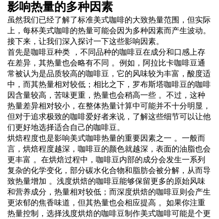
影响热量的多种因素
虽然我们已经了解了标准美式咖啡的大致热量范围，但实际
上，每杯美式咖啡的热量可能会因为多种因素而产生波动。
接下来，让我们深入探讨一下这些影响因素。
首先是咖啡豆种类 ，不同品种的咖啡豆在成分和口感上存
在差异，其热量也会略有不同 。例如，阿拉比卡咖啡豆通
常被认为是品质较高的咖啡豆，它的风味较为丰富，酸度适
中，而其热量相对较低；相比之下，罗布斯塔咖啡豆的咖啡
因含量较高，苦味更重，热量也会稍高一些 。不过，这种
热量差异相对较小，在整体热量计算中可能并不十分明显，
但对于追求极致的咖啡爱好者来说，了解这些细节可以让他
们更好地选择适合自己的咖啡豆。
烘焙程度也是影响美式咖啡热量的重要因素之一 。一般而
言，烘焙程度越深，咖啡豆的颜色就越深，表面的油脂也会
更丰富 。在烘焙过程中，咖啡豆内部的成分会发生一系列
复杂的化学变化，部分碳水化合物和脂肪会被分解，从而导
致热量增加 。浅度烘焙的咖啡豆能够保留更多的原始风味
和营养成分，热量相对较低；而深度烘焙的咖啡豆则会产生
更浓郁的焦香味道，但其热量也会相应提高 。如果你注重
热量控制，选择浅度烘焙的咖啡豆制作美式咖啡可能是个更