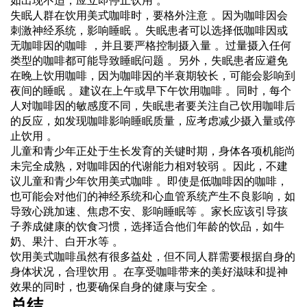
如出现不适，应立即停止饮用 。
失眠人群在饮用美式咖啡时，要格外注意 。因为咖啡因会
刺激神经系统，影响睡眠 。失眠患者可以选择低咖啡因或
无咖啡因的咖啡 ，并且要严格控制摄入量 。过量摄入任何
类型的咖啡都可能导致睡眠问题 。另外，失眠患者应避免
在晚上饮用咖啡，因为咖啡因的半衰期较长，可能会影响到
夜间的睡眠 。建议在上午或早下午饮用咖啡 。同时，每个
人对咖啡因的敏感度不同，失眠患者要关注自己饮用咖啡后
的反应，如发现咖啡影响睡眠质量，应考虑减少摄入量或停
止饮用 。
儿童和青少年正处于生长发育的关键时期，身体各项机能尚
未完全成熟，对咖啡因的代谢能力相对较弱 。因此，不建
议儿童和青少年饮用美式咖啡 。即使是低咖啡因的咖啡，
也可能会对他们的神经系统和心血管系统产生不良影响，如
导致心跳加速、焦虑不安、影响睡眠等 。家长应该引导孩
子养成健康的饮食习惯，选择适合他们年龄的饮品，如牛
奶、果汁、白开水等 。
饮用美式咖啡虽然有很多益处，但不同人群需要根据自身的
身体状况，合理饮用 。在享受咖啡带来的美好滋味和提神
效果的同时，也要确保自身的健康与安全 。
总结