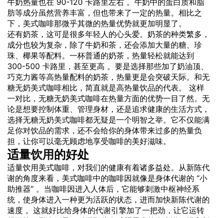
牛奶热量也在 90-120 卡路里左右 。牛奶中的蛋白质和脂
肪等成分虽然营养丰富，但也带来了一定的热量。相比之
下，美式咖啡那微乎其微的热量优势就更加明显了。
还有奶茶，这可是很多年轻人的心头爱。奶茶的种类繁多，
成分也较为复杂，除了牛奶和茶，还会添加大量的糖、珍
珠、椰果等配料。一杯普通的奶茶，热量轻松就能达到
300-500 卡路里，甚至更高 。要是选择那些加了奶油顶、
巧克力酱等高热量配料的奶茶，热量更是会突破天际。和无
糖无奶美式咖啡相比，简直就是高热量饮品的代表。 这样
一对比，无糖无奶美式咖啡在热量方面的优势一目了然。无
论是想要控制体重、管理身材，还是追求健康的生活方式，
选择无糖无奶美式咖啡都无疑是一个明智之举。它不仅能满
足你对饮品的需求，还不会给你的身体带来过多的热量负
担，让你可以毫无顾虑地享受咖啡的美好滋味。
适量
饮用
的好处
适量饮用美式咖啡，对我们的健康有着诸多益处。从新陈代
谢的角度来看，美式咖啡中的咖啡因就像是身体代谢的 “小
助推器” 。当咖啡因进入人体后，它能够刺激中枢神经系
统，使身体进入一种更为活跃的状态，进而加快新陈代谢的
速度 。这就好比给身体的代谢引擎加了一把劲，让它运转