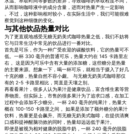
水温、萃取时间等参数的差异，导致咖啡的萃取程度不同，
从而影响咖啡液中的成分含量，进而对热量产生一定影响
。不过，这种影响相对较小，在实际生活中，我们可能很难
察觉到这种细微的变化。
与其他饮品热量对比
为了更直观地感受无糖无奶美式咖啡热量之低，我们不妨将
它与日常生活中常见的饮品进行一番对比。
首先是可乐，作为一种广受欢迎的碳酸饮料，它的热量可不
低。一杯 330 毫升的普通可乐，热量大约在 145 卡路里左
右 。这是因为可乐中含有大量的添加糖，这些糖分是热量
的主要来源。想象一下，喝一杯可乐，就相当于摄入了好几
十克的糖，热量自然不容小觑。 与无糖无奶美式咖啡那仅
有的 2-5 卡路里相比，简直是天壤之别。
再看看果汁，很多人认为果汁是健康饮品，富含维生素等营
养物质。但实际上，市售的很多果汁为了追求口感，在加工
过程中会添加不少糖分。一杯 240 毫升的纯果汁，热量大
概在 100-150 卡路里之间 。如果是添加了额外糖分的果汁
饮料，热量更是会飙升。而无糖无奶美式咖啡，在提供清爽
口感和提神醒脑功效的同时，热量却远远低于果汁。
即便是被视为相对健康的脱脂牛奶，一杯 240 毫升的脱脂