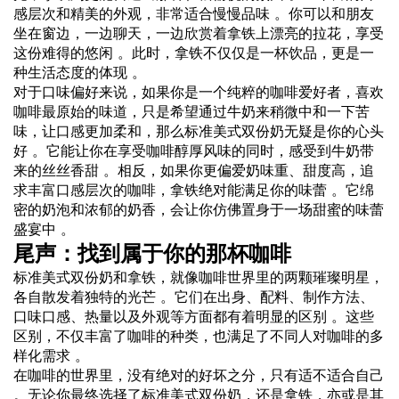
感层次和精美的外观，非常适合慢慢品味 。你可以和朋友
坐在窗边，一边聊天，一边欣赏着拿铁上漂亮的拉花，享受
这份难得的悠闲 。此时，拿铁不仅仅是一杯饮品，更是一
种生活态度的体现 。
对于口味偏好来说，如果你是一个纯粹的咖啡爱好者，喜欢
咖啡最原始的味道，只是希望通过牛奶来稍微中和一下苦
味，让口感更加柔和，那么标准美式双份奶无疑是你的心头
好 。它能让你在享受咖啡醇厚风味的同时，感受到牛奶带
来的丝丝香甜 。相反，如果你更偏爱奶味重、甜度高，追
求丰富口感层次的咖啡，拿铁绝对能满足你的味蕾 。它绵
密的奶泡和浓郁的奶香，会让你仿佛置身于一场甜蜜的味蕾
盛宴中 。
尾声：找到属于你的那杯咖啡
标准美式双份奶和拿铁，就像咖啡世界里的两颗璀璨明星，
各自散发着独特的光芒 。它们在出身、配料、制作方法、
口味口感、热量以及外观等方面都有着明显的区别 。这些
区别，不仅丰富了咖啡的种类，也满足了不同人对咖啡的多
样化需求 。
在咖啡的世界里，没有绝对的好坏之分，只有适不适合自己
。无论你最终选择了标准美式双份奶，还是拿铁，亦或是其