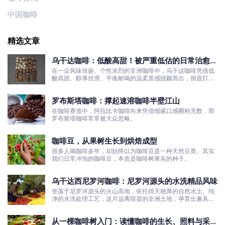
中国咖啡
精选文章
乌干达咖啡：低酸高甜！被严重低估的日常治愈口
粮豆
在一众风味张扬、个性浓烈的非洲咖啡中，乌干达咖啡凭借低
酸高甜、醇厚丝滑、平衡耐喝的温柔质感脱颖而出，彻底打破
了大众对非洲咖啡“酸涩浓烈、刺激性强”的刻板印象。
罗布斯塔咖啡：撑起速溶咖啡半壁江山
在咖啡赛道中，阿拉比卡咖啡向来凭借细腻口感圈粉无数，而
罗布斯塔咖啡常常被大众忽略。
咖啡豆，从果树生长到烘焙成型
很多人喝咖啡多年，却始终以为咖啡豆是一种天然豆类。其实
我们日常冲泡的咖啡豆，本质是咖啡树果实的种子。
乌干达西尼罗河咖啡：尼罗河源头的水洗精品风味
坐落于尼罗河源头的火山高地，依托得天独厚的自然水土、纯
净的水洗处理工艺，这片远离喧嚣的非洲土地，孕育出兼具干
净果酸、白葡萄清甜的优质咖啡豆。
从一棵咖啡树入门：读懂咖啡的生长、照料与采收