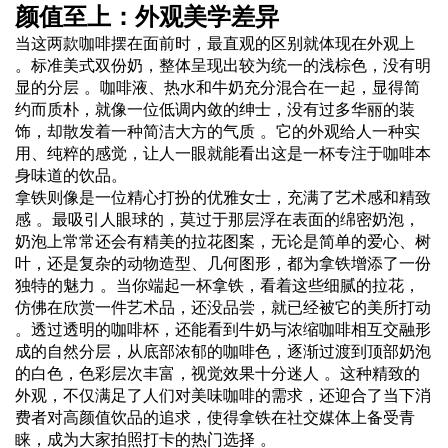
颜值至上：外观美学差异
当这两款咖啡摆在面前时，最直观的区别就体现在外观上
。标准美式双份奶，整体呈现出较为统一的浅棕色，没有明
显的分层 。咖啡液、热水和牛奶充分混合在一起，显得简
约而质朴，就像一位低调内敛的绅士，没有过多华丽的装
饰，却散发着一种简洁大方的气质 。它的外观给人一种实
用、纯粹的感觉，让人一眼就能看出这是一杯专注于咖啡本
身味道的饮品。
拿铁则像是一位精心打扮的优雅女士，充满了艺术感和精致
感 。最吸引人眼球的，莫过于那层浮在表面的绵密奶泡，
奶泡上常常还会有精美的拉花图案，无论是简单的爱心、树
叶，还是复杂的动物造型、几何图形，都为拿铁增添了一份
独特的魅力 。当你端起一杯拿铁，看着这些细腻的拉花，
仿佛在欣赏一件艺术品，还没品尝，就已经被它的美所打动
。透过透明的咖啡杯，还能看到牛奶与浓缩咖啡相互交融形
成的自然分层，从底部浓郁的咖啡色，逐渐过渡到顶部奶泡
的白色，色彩层次丰富，视觉效果十分迷人 。这种精致的
外观，不仅满足了人们对美味咖啡的需求，还迎合了当下消
费者对高颜值饮品的追求，使得拿铁在社交媒体上备受青
睐，成为大家拍照打卡的热门选择 。