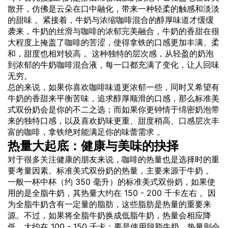
散开，仿佛是云朵在口中融化，带来一种轻柔的触感和淡淡
的甜味 。紧接着，牛奶与浓缩咖啡混合的醇厚味道才缓缓
袭来，牛奶的丝滑与咖啡的浓郁完美融合，牛奶的香甜在很
大程度上掩盖了咖啡的苦涩，使得拿铁的口感更加丰满、柔
和，甜度也相对较高 。这种独特的层次感，从轻盈的奶泡
到浓郁的牛奶咖啡混合液，每一口都充满了变化，让人回味
无穷。
总的来说，如果你喜欢咖啡味道更浓郁一些，同时又希望有
牛奶的香甜来平衡苦味，追求醇厚顺滑的口感，那么标准美
式双份奶会是你的不二之选；而如果你更钟情于绵密奶泡带
来的独特口感，以及喜欢奶味更重、甜度稍高、口感层次丰
富的咖啡，拿铁绝对能满足你的味蕾需求 。
热量大起底：健康与美味的抉择
对于很多关注健康的朋友来说，咖啡的热量也是选择时的重
要考量因素。标准美式双份奶的热量，主要来源于牛奶 。
一般一杯中杯（约 350 毫升）的标准美式双份奶，如果使
用的是全脂牛奶，其热量大约在 150 - 200 千卡左右 。因
为全脂牛奶含有一定量的脂肪，这些脂肪是热量的重要来
源。不过，如果将全脂牛奶换成低脂牛奶，热量会相应降
低，大约在 100 - 150 千卡；要是使用脱脂牛奶，热量则会