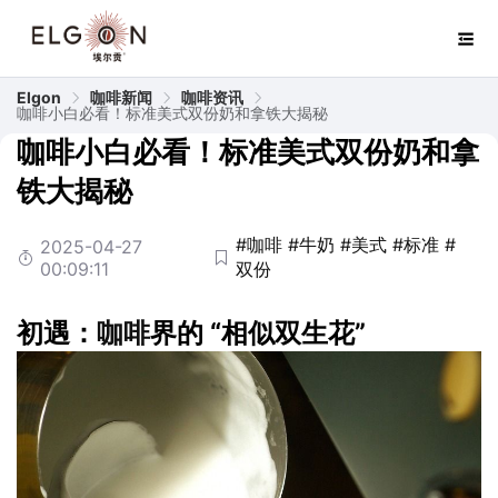
Elgon
咖啡新闻
咖啡资讯
咖啡小白必看！标准美式双份奶和拿铁大揭秘
咖啡小白必看！标准美式双份奶和拿
铁大揭秘
#咖啡
#牛奶
#美式
#标准
#
2025-04-27
00:09:11
双份
初遇：
咖啡
界的 “相似双生花”