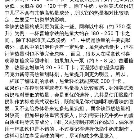
更低，大概在 80 - 120 千卡 。除了牛奶，标准美式双份奶
中几乎不含有其他高热量成分，所以它的热量相对比较稳
定，主要受牛奶类型的影响。
拿铁的热量构成则更为复杂一些。同样以中杯（约 350 毫
升）为例，一杯普通拿铁的热量大约在 180 - 250 千卡之
间 。除了和标准美式双份奶一样，牛奶是热量的主要贡献
者外，拿铁中的奶泡也含有一定热量，虽然奶泡量少，但在
计算热量时也不能完全忽略 。而且，很多人在喝拿铁时喜
欢添加糖浆等甜味剂，如果加入一泵（约 5 - 8 克）普通糖
浆，热量会增加约 20 - 30 千卡；要是添加的是焦糖酱、
巧克力酱等高热量甜味剂，热量提升则更为明显 。所以，
一杯加了甜味剂的拿铁，热量轻松就能突破 300 千卡 。
如果你正在控制体重或者对热量摄入比较敏感，标准美式双
份奶相对更低的热量，会是更优的选择，尤其是使用脱脂牛
奶制作的标准美式双份奶，既能满足你对咖啡和奶香味的喜
爱，又不会给身体带来过多热量负担 。而拿铁虽然热量相
对较高，但如果你注重营养摄入，比如需要补充牛奶中的蛋
白质和钙等营养成分，同时又能控制好糖分的添加，偶尔享
用一杯拿铁也是不错的，不过要记得选择低脂牛奶来制作，
这样可以在享受美味的同时，尽可能减少热量摄入 。