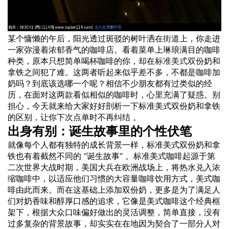
某个慵懒的午后，阳光透过斑驳的树叶洒在街道上，你走进
一家弥漫着浓郁香气的咖啡店。看着菜单上琳琅满目的咖啡
种类，原本只想简单喝杯咖啡的你，却在
标准
美式
双份
奶和
拿铁之间犯了难。这两者听起来似乎差不多，不都是咖啡加
奶吗？到底该选哪一个呢？相信不少朋友都有过类似的经
历，在面对这两款看似相似的咖啡时，心里充满了疑惑。别
担心，今天就来给大家好好剖析一下标准美式双份奶和拿铁
的区别，让你下次点单时不再纠结 。
出身有别：诞生故事里的个性伏笔
就像每个人都有独特的成长背景一样，标准美式双份奶和拿
铁也有着截然不同的 “诞生故事” 。标准美式咖啡起源于第
二次世界大战时期，美国大兵在欧洲战场上，将热水兑入浓
缩咖啡中，以适应他们习惯的大容量咖啡饮用方式，美式咖
啡由此而来。而在这基础上添加双份奶，更多是为了满足人
们对奶香味和醇厚口感的追求，它像是美式咖啡这个经典框
架下，根据大众口味偏好做出的灵活调整，简单直接，没有
过多复杂的背景故事，却实实在在地因为契合了一部分人对