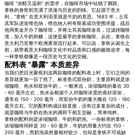
咖啡 “浓醇又温和” 的需求，在咖啡市场中站稳了脚跟。
拿铁的身世则充满了浪漫与历史的韵味。它起源于意大
利，“拿铁” 在意大利语里就是
牛奶
的意思。1683 年，土耳
其军队进攻维也纳，维也纳人柯奇斯基成功突围求援，战后
他用奖金开办了咖啡馆，并将土耳其咖啡改良，过滤掉咖啡
渣，加入牛奶和糖，这便是最早的拿铁咖啡。从此，拿铁在
意大利乃至整个欧洲逐渐流行起来。可以说，拿铁从诞生之
初，就带着意大利咖啡文化中对品质和口感的极致追求，每
一杯拿铁都像是一段历史与文化的交融。
配料表 “暴露” 本质差异
当我们把目光聚焦到这两款咖啡的配料表上时，它们之间的
差异就更加一目了然了。标准美式双份奶，主要原料就是浓
缩咖啡、热水和双份牛奶 。一般来说，浓缩咖啡的量在 30
- 60 毫升左右，热水会根据个人对咖啡浓度的喜好添加，
通常在 150 - 200 毫升，而双份牛奶的量大概在 120 - 180
毫升左右。它的配料构成比较直接，没有过多复杂的成分，
就是咖啡与牛奶在热水的调和下相互交融 ，简单纯粹。
拿铁的配料则是浓缩咖啡、牛奶和奶泡。一份标准的拿铁，
浓缩咖啡同样是 30 - 60 毫升，牛奶的用量大约在 150 -
200 毫升，而奶泡虽然量相对较少，但却是拿铁不可或缺