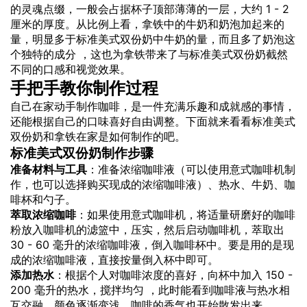
的灵魂点缀，一般会占据杯子顶部薄薄的一层，大约 1 - 2
厘米的厚度。从比例上看，拿铁中的牛奶和奶泡加起来的
量，明显多于标准美式双份奶中牛奶的量，而且多了奶泡这
个独特的成分 ，这也为拿铁带来了与标准美式双份奶截然
不同的口感和视觉效果。
手把手教你制作过程
自己在家动手制作咖啡，是一件充满乐趣和成就感的事情，
还能根据自己的口味喜好自由调整。下面就来看看标准美式
双份奶和拿铁在家是如何制作的吧。
标准美式双份奶制作步骤
准备材料与工具
：准备浓缩咖啡液（可以使用意式咖啡机制
作，也可以选择购买现成的浓缩咖啡液）、热水、牛奶、咖
啡杯和勺子。
萃取浓缩咖啡
：如果使用意式咖啡机，将适量研磨好的咖啡
粉放入咖啡机的滤篮中，压实，然后启动咖啡机，萃取出
30 - 60 毫升的浓缩咖啡液，倒入咖啡杯中。要是用的是现
成的浓缩咖啡液，直接按量倒入杯中即可。
添加热水
：根据个人对咖啡浓度的喜好，向杯中加入 150 -
200 毫升的热水，搅拌均匀 ，此时能看到咖啡液与热水相
互交融，颜色逐渐变浅，咖啡的香气也开始散发出来。