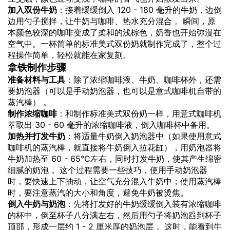
加入双份牛奶
：接着缓缓倒入 120 - 180 毫升的牛奶，边倒
边用勺子搅拌，让牛奶与咖啡、热水充分混合 。瞬间，原
本颜色较深的咖啡变成了柔和的浅棕色，奶香也开始弥漫在
空气中。一杯简单的标准美式双份奶就制作完成了，整个过
程操作简单，轻松就能在家复刻。
拿铁制作步骤
准备材料与工具
：除了浓缩咖啡液、牛奶、咖啡杯外，还需
要奶泡器（可以是手动奶泡器，也可以是意式咖啡机自带的
蒸汽棒） 。
制作浓缩咖啡
：和制作标准美式双份奶一样，用意式咖啡机
萃取出 30 - 60 毫升的浓缩咖啡液，倒入咖啡杯中备用。
加热并打发牛奶
：将适量牛奶倒入奶泡器中（如果使用意式
咖啡机的蒸汽棒，就直接将牛奶倒入拉花缸），用奶泡器将
牛奶加热至 60 - 65℃左右，同时打发牛奶，使其产生绵密
细腻的奶泡 。这个过程需要一些技巧，使用手动奶泡器
时，要快速上下抽动，让空气充分混入牛奶中；使用蒸汽棒
时，要注意蒸汽的大小和角度，避免牛奶被烫焦。
倒入牛奶与奶泡
：先将打发好的牛奶缓缓倒入装有浓缩咖啡
的杯中，倒至杯子八分满左右，然后用勺子将奶泡舀到杯子
顶部，形成一层约 1 - 2 厘米厚的奶泡层 。这时，能看到牛