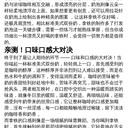
奶与浓缩咖啡相互交融，形成漂亮的分层，奶泡则像云朵一
样轻柔地漂浮在上面。如果想要更有创意，还可以用拉花针
在奶泡上绘制出各种精美的图案 ，让这杯拿铁不仅好喝，
还极具观赏性。相比标准美式双份奶，拿铁的制作多了打发
奶泡这一关键步骤，需要一些练习才能熟练掌握，但当你成
功做出一杯漂亮又好喝的拿铁时，会觉得一切努力都是值得
的。
亲测！口味口感大对决
终于到了最让人期待的环节 —— 口味和口感的大对决！当
你端起一杯标准美式双份奶，轻轻抿上一口，首先感受到的
是咖啡的醇厚，这种醇厚并非浓烈到让人难以接受，而是在
热水和牛奶的调和下，变得温润而柔和 。咖啡的苦味被牛
奶的香甜恰到好处地中和，苦味不再突兀，甜味也不会过于
抢风头，两者相互映衬，在口腔中交织出一种温暖而踏实的
味道，就像冬日里的暖阳，温暖又舒适。再细细品味，还能
感受到牛奶带来的丝滑口感，它让整杯咖啡的口感更加顺
滑，没有一丝涩感，每一口都能顺畅地滑过喉咙，留下淡淡
的咖啡香和奶香 。
而拿铁的口感则像是一场细腻的味蕾舞蹈。当你喝到拿铁
时，首先接触到的是那层绵密细腻的奶泡，它轻盈地在舌尖