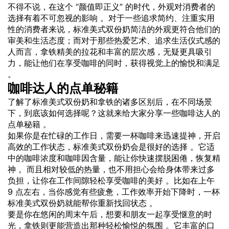
不得不说，在这个 “颜值即正义” 的时代，外观对消费者的
选择有着不可忽视的影响 。对于一些追求简约、注重实用
性的消费者来说，标准美式双份奶简洁的外观更符合他们的
审美和生活态度；而对于那些热爱艺术、追求生活仪式感的
人而言，拿铁精美的拉花和丰富的层次感，无疑更具吸引
力，能让他们在享受咖啡的同时，获得视觉上的愉悦和满足
。
咖啡达人的点单秘籍
了解了标准美式双份奶和拿铁的诸多区别后，在不同场景
下，到底该如何选择呢？这就来给大家分享一些咖啡达人的
点单秘籍 。
如果你是在忙碌的工作日，需要一杯咖啡来迅速提神，开启
高效的工作状态，标准美式双份奶会是很好的选择 。它适
中的咖啡浓度和咖啡因含量，能让你快速摆脱困倦，恢复精
神 。而且相对较低的热量，也不用担心会给身体带来过多
负担，让你在工作间隙轻松享受咖啡的美好 。比如在上午
9 点左右，当你感觉有些疲惫，工作效率开始下降时，一杯
标准美式双份奶就能帮你重新找回状态 。
要是你在悠闲的周末午后，想要和朋友一起享受惬意的时
光，拿铁则更能营造出那种轻松愉悦的氛围 。它丰富的口