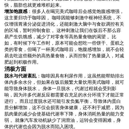
快，脂肪也就更难堆积起来。
增加饱腹感
：很多人在喝完美式咖啡后会感觉饱腹感增强，
这主要归功于咖啡因 。咖啡因能够刺激中枢神经系统，不
仅增强胃液分泌促进消化，还能刺激大脑中与食欲调控有关
的区域，暂时抑制食欲 。这种刺激让我们在饭后不那么容
易产生饥饿感，减少了对零食等高热量食物的渴望 。比
如，有时候下午工作时，原本可能会想吃一些饼干、蛋糕之
类的零食，但喝了一杯美式咖啡后，饱腹感增加，就不会轻
易去吃这些额外的高热量食物，从而控制了热量摄入，对减
肥起到积极作用。
消极方面
脱水与代谢紊乱
：咖啡因具有利尿作用，这虽然能帮助排出
体内多余水分，但如果在饭后频繁大量饮用美式咖啡，就可
能导致身体脱水 。身体一旦脱水，代谢过程就会受到影
响，因为许多代谢反应都需要在充足的水分环境下才能正常
进行 。而且过度脱水还可能引发负氮平衡，导致体内蛋白
质分解增加，这不仅会损害身体健康，还不利于减肥，因为
肌肉量的减少会使基础代谢率下降，身体消耗热量的能力变
弱 。就像汽车发动机缺少了润滑油，运转会变得困难，身
体的代谢也会因为脱水而陷入困境。