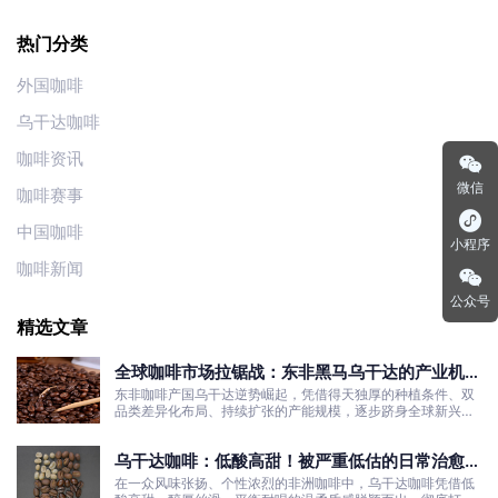
热门分类
外国咖啡
乌干达咖啡
咖啡资讯
微信
咖啡赛事
中国咖啡
小程序
咖啡新闻
公众号
精选文章
全球咖啡市场拉锯战：东非黑马乌干达的产业机遇
与发展真相
东非咖啡产国乌干达逆势崛起，凭借得天独厚的种植条件、双
品类差异化布局、持续扩张的产能规模，逐步跻身全球新兴咖
啡核心产区行列。
乌干达咖啡：低酸高甜！被严重低估的日常治愈口
粮豆
在一众风味张扬、个性浓烈的非洲咖啡中，乌干达咖啡凭借低