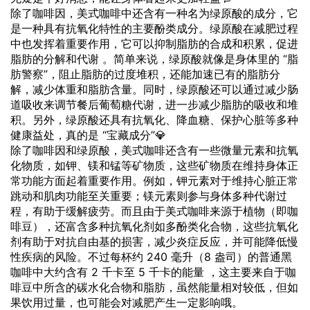
除了咖啡因，美式咖啡中还含有一种名为绿原酸的成分，它
是一种具有抗氧化特性的主要酚类成分。绿原酸在减肥过程
中也发挥着重要作用，它可以抑制脂肪的合成和积累，促进
脂肪的分解和代谢 。简单来说，绿原酸就像是身体里的 “脂
肪警察”，阻止脂肪的过度堆积，还能加速已有的脂肪分
解，减少体重和脂肪含量。同时，绿原酸还可以通过减少肠
道吸收来调节餐后葡萄糖代谢，进一步减少脂肪的吸收和堆
积。另外，绿原酸还具有抗氧化、降血糖、保护心脏等多种
健康益处，真的是 “宝藏成分”💎
除了咖啡因和绿原酸，美式咖啡还含有一些微量元素和抗氧
化物质，如钾、镁和锰等矿物质，这些矿物质在维持身体正
常功能方面起着重要作用。例如，钾元素对于维持心脏正常
跳动和肌肉功能至关重要；镁元素则参与身体多种代谢过
程，有助于缓解疲劳。而且由于美式咖啡来源于植物（即咖
啡豆），还富含多种抗氧化剂如多酚类化合物，这些抗氧化
剂有助于对抗自由基的损害，减少炎症反应，并可能降低慢
性疾病的风险。不过每杯约 240 毫升（8 盎司）的普通黑
咖啡中大约含有 2 千卡至 5 千卡的能量 ，这主要来自于咖
啡豆中所含的碳水化合物和脂肪，虽然能量相对较低，但如
果饮用过量，也可能会对减肥产生一定影响哦。