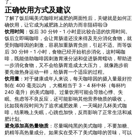
了。
正确饮用方式及建议
了解了饭后喝美式咖啡对减肥的两面性后，关键就是如何正
确饮用，让它成为减肥路上的助力而非阻碍啦🧐
饮用时间
：饭后 30 分钟 - 1 小时是比较合适的饮用时间。
饭后立即喝咖啡，会让胃肠道还没来得及充分消化食物，就
受到咖啡因的刺激，容易加重肠胃负担，引起不适。而等饭
后 30 分钟 - 1 小时，食物已经开始初步消化，这时喝咖
啡，既能借助咖啡因刺激胃液分泌和促进肠胃蠕动，帮助进
一步消化食物，又不会给肠胃造成太大压力 。就像跑步前
要先做热身运动一样，给肠胃一个适应的过程。
饮用量
：对于健康成年人来说，每天咖啡因的摄入量最好控
制在 400 毫克以内 ，大概相当于 3 - 4 杯中杯（每杯约
240 毫升）的美式咖啡。过量饮用可能会导致心悸、失
眠、焦虑等不良反应，还可能影响其他营养物质的吸收 。
比如我有段时间为了追求减肥效果，一天喝好几杯美式咖
啡，结果晚上失眠，心跳也加快，反而影响了正常生活和减
肥计划。
避免添加高热量物质
：尽量喝纯黑的美式咖啡，不要加糖、
奶精等高热量成分。如果实在受不了美式咖啡的苦味，可以