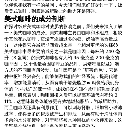
伙伴也和我有一样的疑问，今天咱们就来好好探讨一下，饭
后美式咖啡，到底是减肥路上的助力还是阻碍。
美式咖啡的成分剖析
在探讨饭后美式咖啡对减肥的影响之前，我们先来深入了解
一下美式咖啡的成分。美式咖啡主要由咖啡和水组成，相较
于其他花式咖啡，它没有添加过多的糖、奶油等高
热量
成
分，这使得它在减肥期间看起来是一个相对更优的选择🧐
美式咖啡中最主要的成分之一就是
咖啡因
，每杯约 240 毫
升（8 盎司）的美式咖啡含有大约 95 毫克至 200 毫克的
咖啡因 ，这个含量会因咖啡豆的品种、烘焙程度以及冲泡
方式的不同而有所波动。咖啡因可是个 “厉害角色”，它是一
种中枢神经兴奋剂，能够刺激我们的神经系统，提高代谢
率，增加能量消耗，从而有助于燃烧脂肪🔥 就像给我们
身
体
的 “小马达” 加速一样，让我们在不知不觉中消耗更多的
热量。研究表明，咖啡因摄入后可以提高基础代谢率约 3 -
11%，这意味着身体能够更有效地燃烧脂肪，为减肥助力。
而且咖啡因还具有利尿作用，可以刺激肾脏，增加肾小球滤
过率，使得更多的尿液被产生和排泄，从而有助于消除体内
多余的水分和废物，对于那些被水肿困扰的小伙伴来说，这
无疑是个好消息，能让身体看起来更加轻盈💦