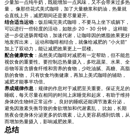
少量加一点纯牛奶，既能增加一点风味，又不会带来过多热
量 。像那些花式美式咖啡，加了大量糖浆和奶油，热量就
会直线上升，减肥期间还是要尽量避开。
结合适当运动
：饭后喝完美式咖啡，不要马上坐下或躺下，
可以进行一些轻度的活动，如散步 20 - 30 分钟 。这样能
进一步促进肠胃蠕动，加速代谢，让咖啡因的燃脂效果更好
地发挥出来 。运动和咖啡相结合，就像给减肥的 “小火箭”
加上了双动力，能让减肥效果更上一层楼。
配合健康饮食
：虽然美式咖啡对减肥有一定帮助，但不能忽
视饮食的重要性。要控制总热量摄入，多吃蔬菜、水果、全
谷物等富含膳食纤维和营养的食物，少吃油腻、高糖、高脂
肪的食物 。只有饮食均衡健康，再加上美式咖啡的辅助，
减肥才能事半功倍。
养成规律作息
：规律的作息对于减肥至关重要。保证充足的
睡眠，每天尽量在相同的时间上床睡觉和起床，有助于维持
身体的生物钟正常运作 。良好的睡眠还能调节激素分泌，
避免因激素失衡导致的食欲增加和代谢紊乱 。比如，长期
熬夜会使身体分泌更多的饥饿素，让人更容易感到饥饿，从
而增加热量摄入，影响减肥效果。
总结