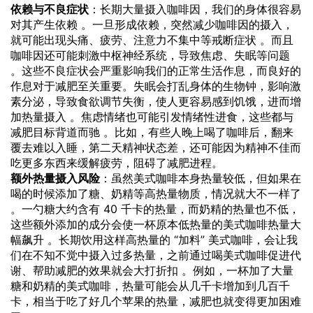
依赖与不良症状
：长期大量摄入咖啡因，我们的身体很容易
对其产生依赖 。一旦形成依赖，突然减少咖啡因的摄入，
就可能出现头痛、疲劳、注意力不集中等戒断症状 。而且
咖啡因还可能刺激中枢神经系统，导致焦虑、失眠等问题
。这些不良症状会严重影响我们的正常生活作息，而良好的
作息对于减肥至关重要。失眠会打乱身体的生物钟，影响激
素分泌，导致食欲调节失衡，使人更容易感到饥饿，进而增
加热量摄入 。焦虑情绪也可能引发情绪性进食，这些都与
减肥目标背道而驰 。比如，有些人晚上喝了咖啡后，翻来
覆去难以入睡，第二天精神状态差，还可能因为精神不佳而
吃更多东西来缓解疲劳，阻碍了减肥进程。
额外热量摄入风险
：虽然美式咖啡本身热量较低，但如果在
喝的时候添加了糖、奶精等高热量物质，情况就大不一样了
。一勺糖大约含有 40 千卡的热量，而奶精的热量也不低，
这些额外添加的成分会使一杯原本低热量的美式咖啡热量大
幅飙升 。长期饮用这样高热量的 “加料” 美式咖啡，会让我
们在不知不觉中摄入过多热量，之前通过喝美式咖啡促进代
谢、帮助减肥的效果就会大打折扣 。例如，一杯加了大量
糖和奶精的美式咖啡，热量可能会从几千卡增加到几百千
卡，相当于吃了好几个苹果的热量，减肥也就变得更加困难