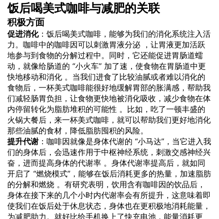
饭后喝美式咖啡与减肥的关联
积极方面
促进消化
：饭后喝美式咖啡，能够为我们的消化系统注入活
力。咖啡中的咖啡因可以刺激胃液分泌 ，让胃液更加活跃
地参与到食物的分解过程中。同时，它还能促进胃肠道蠕
动，就像给肠道的 “小火车” 加了速，使食物在胃肠道中更
快地移动和消化 。当我们进食了比较油腻或者难以消化的
食物后，一杯美式咖啡能很好地缓解胃部的胀满感，帮助我
们减轻肠胃负担，让食物更快地被消化吸收，减少食物在体
内停留转化为脂肪堆积的可能性 。比如，吃了一顿丰盛的
火锅大餐后，来一杯美式咖啡，就可以帮助我们更好地消化
那些油腻的食材，降低脂肪囤积的风险。
提升代谢
：咖啡因就像是身体代谢的 “小马达”，当它进入我
们的身体后，会迅速作用于中枢神经系统，刺激交感神经兴
奋，进而提高身体的代谢率 。身体代谢率提高后，就如同
开启了 “燃烧模式”，能够在饭后消耗更多的热量，加速脂肪
的分解和燃烧 。有研究表明，饮用含有咖啡因的饮品后，
身体在接下来的几个小时内代谢率会有所提升，这意味着即
使我们在饭后处于休息状态，身体也在更积极地消耗能量，
为减肥助力。就好比给手机换上了快充电池，能量消耗更