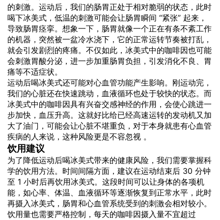
的刺激。运动后，我们的肠胃正处于相对脆弱的状态，此时
喝下冰美式，低温的刺激可能会让肠胃瞬间 “紧张” 起来，
导致肠胃痉挛。想象一下，肠胃就像一个正在有条不紊工作
的机器，突然被一盆冷水浇下，它的正常运转节奏被打乱，
就会引发剧烈的疼痛。不仅如此，冰美式中的咖啡因也可能
会刺激胃酸分泌，进一步加重肠胃负担，引发消化不良、胃
痛等不适症状。
运动后喝冰美式还可能对心血管功能产生影响。刚运动完，
我们的心脏还在快速跳动，血液循环也处于较快的状态。而
冰美式中的咖啡因具有兴奋交感神经的作用，会使心跳进一
步加快，血压升高。这就好比给已经高速运转的发动机又加
大了油门，可能会让心脏不堪重负，对于本身就患有心血管
疾病的人来说，这种风险更是不容忽视 。
饮用建议
为了降低运动后喝冰美式带来的健康风险，我们需要掌握科
学的饮用方法。时间间隔方面，建议在运动结束后 30 分钟
至 1 小时后再饮用冰美式。这段时间可以让身体的各项机
能，如心率、体温、血液循环等逐渐恢复到正常水平，此时
再摄入冰美式，肠胃和心血管系统受到的刺激会相对较小。
饮用量也需要严格控制，每天的咖啡因摄入量不宜超过