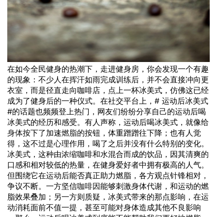
在如今全民健身的热潮下，走进健身房，你会发现一个有趣
的现象：不少人在挥汗如雨完成训练后，并不会直接冲向更
衣室，而是径直走向咖啡店，点上一杯冰美式，仿佛这已经
成为了健身后的一种仪式。在社交平台上，# 运动后冰美式
#的话题也频频登上热门，网友们纷纷分享自己的运动后喝
冰美式的经历和感受。有人声称，运动后喝冰美式，就像给
身体
按下了加速
燃脂
的按钮，体重蹭蹭往下降；也有人觉
得，这不过是心理作用，喝了之后并没有什么特别的变化。
冰美式，这种由浓缩咖啡和水混合而成的饮品，因其清爽的
口感和相对较低的热量，在健身爱好者中拥有极高的人气。
但围绕它在运动后能否真正助力燃脂，各方观点针锋相对，
争议不断。一方坚信
咖啡因
能够刺激身体代谢，和运动的燃
脂效果叠加；另一方则质疑，冰美式带来的那点影响，在运
动消耗面前不值一提，甚至可能对身体造成其他不良影响