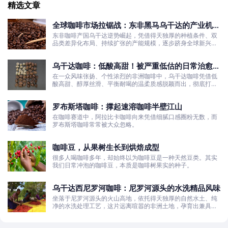
精选文章
全球咖啡市场拉锯战：东非黑马乌干达的产业机遇
与发展真相
东非咖啡产国乌干达逆势崛起，凭借得天独厚的种植条件、双
品类差异化布局、持续扩张的产能规模，逐步跻身全球新兴咖
啡核心产区行列。
乌干达咖啡：低酸高甜！被严重低估的日常治愈口
粮豆
在一众风味张扬、个性浓烈的非洲咖啡中，乌干达咖啡凭借低
酸高甜、醇厚丝滑、平衡耐喝的温柔质感脱颖而出，彻底打破
了大众对非洲咖啡“酸涩浓烈、刺激性强”的刻板印象。
罗布斯塔咖啡：撑起速溶咖啡半壁江山
在咖啡赛道中，阿拉比卡咖啡向来凭借细腻口感圈粉无数，而
罗布斯塔咖啡常常被大众忽略。
咖啡豆，从果树生长到烘焙成型
很多人喝咖啡多年，却始终以为咖啡豆是一种天然豆类。其实
我们日常冲泡的咖啡豆，本质是咖啡树果实的种子。
乌干达西尼罗河咖啡：尼罗河源头的水洗精品风味
坐落于尼罗河源头的火山高地，依托得天独厚的自然水土、纯
净的水洗处理工艺，这片远离喧嚣的非洲土地，孕育出兼具干
净果酸、白葡萄清甜的优质咖啡豆。