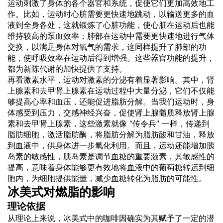
运动刺激了身体的各个器官和系统，促使它们更加高效地工
作。比如，运动时心脏需要更快速地跳动，以输送更多的血
液到全身各处，这就锻炼了心脏功能，使心脏在运动后也能
维持较高的泵血效率；肺部在运动中需要更快速地进行气体
交换，以满足身体对氧气的需求，这同样提升了肺部的功
能，使呼吸效率在运动后得到增强。这些器官功能的提升，
都为新陈代谢的加快提供了支持。
再看激素水平，运动对激素的分泌有着显著影响。其中，肾
上腺素和去甲肾上腺素在运动过程中大量分泌，它们不仅能
够提高心率和血压，还能促进脂肪分解。当我们运动时，身
体感受到压力，交感神经兴奋，促使肾上腺髓质释放肾上腺
素和去甲肾上腺素，这些激素就像 “传令兵” 一样，传递到
脂肪细胞，激活脂肪酶，将脂肪分解为脂肪酸和甘油，释放
到血液中，供身体进一步氧化利用。而且，运动还能增加胰
岛素的敏感性，胰岛素是调节血糖的重要激素，其敏感性的
提高，意味着身体能够更有效地将血液中的葡萄糖转运到细
胞内，为细胞提供能量，减少血糖转化为脂肪的可能性。
冰美式对燃脂的影响
理论依据
从理论上来说，冰美式中的咖啡因确实为其赋予了一定的潜