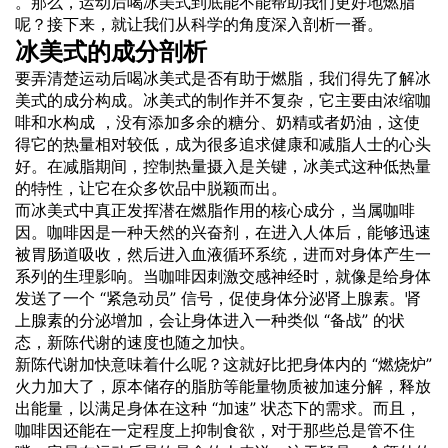
。那么，运动后喝冰美式到底能不能帮助我们更好地燃脂
呢？接下来，就让我们从科学的角度深入剖析一番。
冰美式的成分剖析
要弄清楚运动后喝冰美式是否有助于燃脂，我们得先了解冰
美式的成分构成。冰美式的制作并不复杂，它主要由浓缩咖
啡和水构成 ，没有添加多余的糖分、奶精或者奶油，这使
得它的热量相对较低，成为很多追求健康和减脂人士的心头
好。在减脂期间，控制热量摄入是关键，冰美式这种低热量
的特性，让它在众多饮品中脱颖而出。
而冰美式中真正发挥潜在燃脂作用的核心成分，当属咖啡
因。咖啡因是一种天然的兴奋剂，在进入人体后，能够迅速
被胃肠道吸收，然后进入血液循环系统，进而对身体产生一
系列的生理影响。当咖啡因刺激交感神经时，就像是给身体
发送了一个 “紧急动员” 信号，促使身体分泌肾上腺素。肾
上腺素的分泌增加，会让身体进入一种类似 “备战” 的状
态，新陈代谢的速度也随之加快。
新陈代谢加快意味着什么呢？这就好比把身体内的 “燃烧炉”
火力加大了，原本储存的脂肪等能量物质被加速分解，释放
出能量，以满足身体在这种 “加速” 状态下的需求。而且，
咖啡因还能在一定程度上抑制食欲，对于那些总是管不住