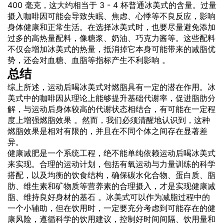
400 毫克，这大约相当于 3 - 4 杯普通冰美式的含量。过量
摄入咖啡因可能会导致失眠、焦虑、心悸等不良反应，影响
身体健康和正常生活。在选择冰美式时，也要尽量避免添加
过多的高热量配料，像糖浆、奶油、巧克力酱等。这些配料
不仅会增加冰美式的热量，抵消掉它本身可能带来的减脂优
势，还会对血糖、血脂等指标产生不利影响 。
总结
综上所述，运动后喝冰美式对燃脂具有一定的潜在作用。冰
美式中的咖啡因从理论上能够提升基础代谢率，促进脂肪分
解，与运动后身体较高的代谢状态相结合，有可能在一定程
度上增强燃脂效果 。然而，我们必须清醒地认识到，这种
燃脂效果是相对有限的，并且在不同个体之间存在显著差
异。
健康减肥是一个系统工程，绝不能单纯依赖运动后喝冰美式
来实现。合理的运动计划，包括有氧运动与力量训练的科学
搭配，以及均衡的饮食结构，确保碳水化合物、蛋白质、脂
肪、维生素和矿物质等营养素的合理摄入，才是实现健康减
脂、维持良好身材的基石 。冰美式可以作为减脂过程中的
一个小辅助，但在饮用时，一定要充分考虑到可能存在的健
康风险，遵循科学的饮用建议，控制好时间间隔、饮用量和