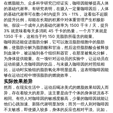
在燃脂能力。众多科学研究已经证实，咖啡因能够提高人体
的基础代谢率。有研究表明，在摄入一定量咖啡因后，人体
的基础代谢率可在数小时内提升 3% - 11% 。这看似不起眼
的提升比例，却能在长期的积累中对体重管理产生积极影
响。假设一个成年人的基础代谢率为 1500 千卡 / 天，提升
3% 就意味着每天多消耗 45 千卡的热量，一个月下来就是
1350 千卡，这相当于约 150 克脂肪所蕴含的能量。
咖啡因还能促进脂肪分解，它可以激活脂肪细胞中的脂肪
酶，使脂肪分解为脂肪酸和甘油，然后这些脂肪酸会被释放
到血液中，被运输到各个组织和器官，在那里被氧化分解，
为身体提供能量。在一项针对运动员的实验中，让运动员在
运动前摄入含咖啡因的饮品，与未摄入咖啡因的对照组相
比，运动时实验组的脂肪氧化率明显提高，这表明咖啡因能
够在运动过程中增强脂肪的燃烧效率 。
实际效果差异
然而，在现实生活中，运动后喝冰美式的燃脂效果却因人而
异，存在着较大的差异。这主要是由于个体的身体状况各不
相同。有些人对咖啡因的敏感度极高，少量的咖啡因就能让
他们心跳加速、新陈代谢明显加快；而另一些人则对咖啡因
不太敏感，即使摄入较多，身体的反应也相对平淡。比如，