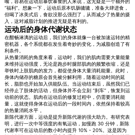
嘴，容易在运动后暴饮暴食的人来说，这无疑是一个额外的
“福利”。想象一下，运动后原本饥肠辘辘，准备大肆进食，
但喝了冰美式后，食欲没那么强烈了，从而减少了热量的摄
入，这对减脂计划的推进无疑是有利的。
运动后的身体代谢状态
在酣畅淋漓的运动后，我们的身体就像一台被加速运转的精
密机器，各个系统都在发生着奇妙的变化，为减脂创造了有
利条件。
从热量消耗的角度来看，运动时，我们的肌肉需要大量能量
来维持运动强度，无论是跑步时腿部肌肉的频繁收缩，还是
举铁时上肢肌肉的发力，都促使身体大量消耗能量。此时，
身体内储存的糖原会首先被分解利用，随着运动时间的延
长，脂肪也开始加入供能队伍。当运动结束后，虽然我们已
经停止了肢体的活动，但身体并不会立刻 “刹车”，恢复到运
动前的状态。肌肉在运动后的修复过程中，仍需要消耗能
量，这就使得身体在运动后的一段时间内，依然保持着较高
的热量消耗水平 。
新陈代谢方面，运动是提升新陈代谢的强大助力。有研究表
明，进行一次中等强度的有氧运动，如慢跑 30 分钟，新陈
代谢率可在运动后的数小时内提升 10% - 20%。这是因为