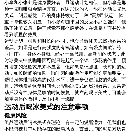
小李和小张都是健身爱好者，且运动计划相似，但小李是那
种一喝咖啡就会精神亢奋、代谢加快的人，他在运动后喝冰
美式，明显感觉自己的身体持续处于一种 “高燃” 状态，体
重下降也较为明显；而小张对咖啡因的反应不那么强烈，他
喝了冰美式后，除了感觉不那么疲劳外，在燃脂方面并没有
看到明显的效果 。
运动类型、强度和时长的不同，也会导致冰美式燃脂效果的
差异。如果是进行高强度的有氧运动，如高强度间歇训练
（HIIT），身体本身就已经处于高代谢、高耗能的状态，此
时冰美式中的咖啡因可能只是起到一个锦上添花的作用，额
外增加的燃脂效果并不显著。但如果是低强度、长时间的运
动，如长时间的慢跑，咖啡因的刺激作用可能会更加明显，
帮助身体维持较高的代谢水平，进一步促进脂肪的燃烧。而
且，运动后的恢复时间也会影响冰美式的燃脂效果。如果运
动后没有给身体足够的时间恢复，就立刻喝冰美式，可能会
加重身体的负担，反而不利于燃脂。
运动后喝冰美式的注意事项
健康风险
虽然运动后喝冰美式在理论上有一定的燃脂潜力，但我们也
不能忽视其中可能存在的健康风险。首当其冲的就是对肠胃