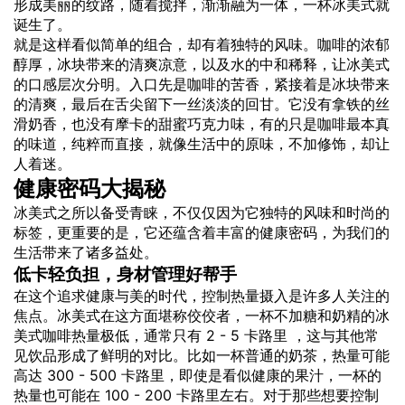
形成美丽的纹路，随着搅拌，渐渐融为一体，一杯冰美式就
诞生了。
就是这样看似简单的组合，却有着独特的风味。咖啡的浓郁
醇厚，冰块带来的清爽凉意，以及水的中和稀释，让冰美式
的口感层次分明。入口先是咖啡的苦香，紧接着是冰块带来
的清爽，最后在舌尖留下一丝淡淡的回甘。它没有拿铁的丝
滑奶香，也没有摩卡的甜蜜巧克力味，有的只是咖啡最本真
的味道，纯粹而直接，就像生活中的原味，不加修饰，却让
人着迷。
健康密码大揭秘
冰美式之所以备受青睐，不仅仅因为它独特的风味和时尚的
标签，更重要的是，它还蕴含着丰富的健康密码，为我们的
生活带来了诸多益处。
低卡轻负担，身材管理好帮手
在这个追求健康与美的时代，控制热量摄入是许多人关注的
焦点。冰美式在这方面堪称佼佼者，一杯不加糖和奶精的冰
美式咖啡热量极低，通常只有 2 - 5 卡路里 ，这与其他常
见饮品形成了鲜明的对比。比如一杯普通的奶茶，热量可能
高达 300 - 500 卡路里，即使是看似健康的果汁，一杯的
热量也可能在 100 - 200 卡路里左右。对于那些想要控制