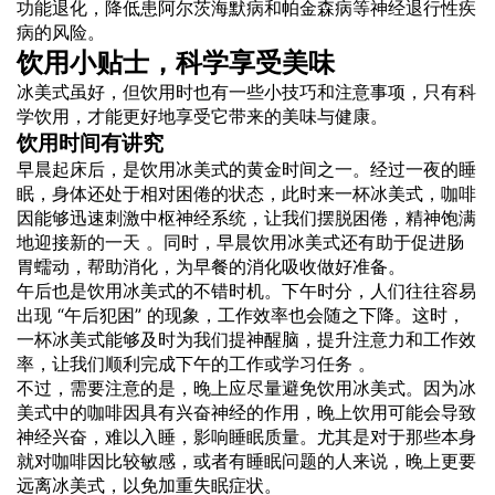
功能退化，降低患阿尔茨海默病和帕金森病等神经退行性疾
病的风险。
饮用小贴士，科学享受美味
冰美式虽好，但饮用时也有一些小技巧和注意事项，只有科
学饮用，才能更好地享受它带来的美味与健康。
饮用时间有讲究
早晨起床后，是饮用冰美式的黄金时间之一。经过一夜的睡
眠，身体还处于相对困倦的状态，此时来一杯冰美式，咖啡
因能够迅速刺激中枢神经系统，让我们摆脱困倦，精神饱满
地迎接新的一天 。同时，早晨饮用冰美式还有助于促进肠
胃蠕动，帮助消化，为早餐的消化吸收做好准备。
午后也是饮用冰美式的不错时机。下午时分，人们往往容易
出现 “午后犯困” 的现象，工作效率也会随之下降。这时，
一杯冰美式能够及时为我们提神醒脑，提升注意力和工作效
率，让我们顺利完成下午的工作或学习任务 。
不过，需要注意的是，晚上应尽量避免饮用冰美式。因为冰
美式中的咖啡因具有兴奋神经的作用，晚上饮用可能会导致
神经兴奋，难以入睡，影响睡眠质量。尤其是对于那些本身
就对咖啡因比较敏感，或者有睡眠问题的人来说，晚上更要
远离冰美式，以免加重失眠症状。