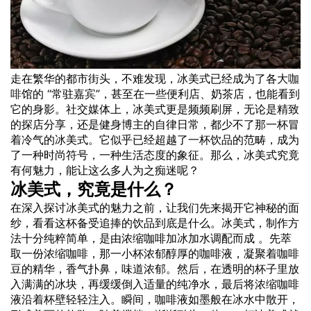
走在繁华的都市街头，不难发现，冰美式已经成为了各大
咖
啡
馆的 “常驻嘉宾”，甚至在一些便利店、奶茶店，也能看到
它的身影。社交媒体上，冰美式更是频频刷屏，无论是精致
的探店分享，还是健身博主的自律日常，都少不了那一杯冒
着冷气的冰美式。它似乎已经超越了一杯饮品的范畴，成为
了一种时尚符号，一种生活态度的象征。那么，冰美式究竟
有何魅力，能让这么多人为之痴迷呢？
冰美式，究竟是什么？
在深入探讨冰美式的魅力之前，让我们先来揭开它神秘的面
纱，看看这杯备受追捧的饮品到底是什么。冰美式，制作方
法十分纯粹简单，是由浓缩咖啡加冰加水调配而成 。先萃
取一份浓缩咖啡，那一小杯浓郁醇厚的咖啡液，凝聚着咖啡
豆的精华，香气扑鼻，味道浓郁。然后，在透明的杯子里放
入满满的冰块，再缓缓倒入适量的纯净水，最后将浓缩咖啡
液沿着杯壁轻轻注入。瞬间，咖啡液如墨般在冰水中散开，