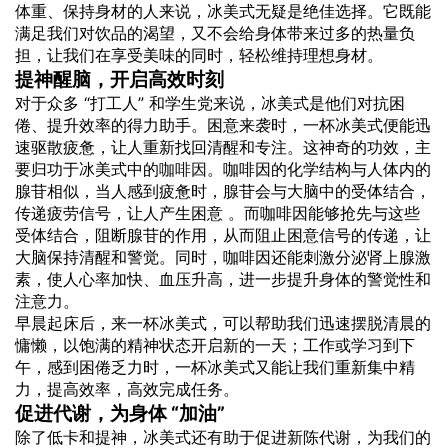
体重、保持身材的人来说，冰美式无疑是绝佳选择。它既能
满足我们对饮品的渴望，又不会给身体带来过多的热量负
担，让我们在享受美味的同时，轻松维持理想身材。
提神醒脑，开启高效时刻
对于众多 “打工人” 和学生党来说，冰美式是他们对抗困
倦、提升效率的得力助手。困意来袭时，一杯冰美式便能迅
速驱散疲惫，让人重新找回清醒和专注。这神奇的功效，主
要归功于冰美式中的
咖啡因
。咖啡因的化学结构与人体内的
腺苷相似，当人感到疲惫时，腺苷会与大脑中的受体结合，
传递疲劳信号，让人产生困意 。而咖啡因能够抢先与这些
受体结合，阻断腺苷的作用，从而阻止困意信号的传递，让
大脑保持清醒和警觉。同时，咖啡因还能刺激分泌肾上腺激
素，使人心率加快、血压升高，进一步提升身体的警觉性和
注意力。
早晨起床后，来一杯冰美式，可以帮助我们迅速摆脱清晨的
慵懒，以饱满的精神状态开启新的一天；工作或学习到下
午，感到困倦乏力时，一杯冰美式又能让我们重新集中精
力，提高效率，高效完成任务。
促进代谢，为身体 “加油”
除了低卡和提神，冰美式还有助于促进新陈代谢，为我们的