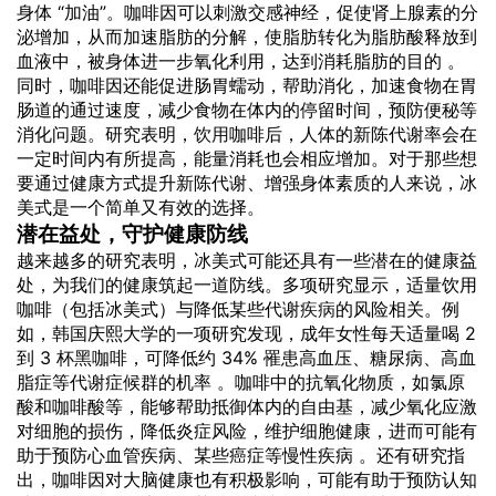
身体 “加油”。咖啡因可以刺激交感神经，促使肾上腺素的分
泌增加，从而加速脂肪的分解，使脂肪转化为脂肪酸释放到
血液中，被身体进一步氧化利用，达到消耗脂肪的目的 。
同时，咖啡因还能促进肠胃蠕动，帮助消化，加速食物在胃
肠道的通过速度，减少食物在体内的停留时间，预防便秘等
消化问题。研究表明，
饮用
咖啡后，人体的新陈代谢率会在
一定时间内有所提高，能量消耗也会相应增加。对于那些想
要通过健康方式提升新陈代谢、增强身体素质的人来说，冰
美式是一个简单又有效的选择。
潜在益处，守护健康防线
越来越多的研究表明，冰美式可能还具有一些潜在的健康益
处，为我们的健康筑起一道防线。多项研究显示，适量饮用
咖啡（包括冰美式）与降低某些代谢
疾病
的风险相关。例
如，韩国庆熙大学的一项研究发现，成年女性每天适量喝 2
到 3 杯黑咖啡，可降低约 34% 罹患高血压、糖尿病、高血
脂症等代谢症候群的机率 。咖啡中的抗氧化物质，如氯原
酸和咖啡酸等，能够帮助抵御体内的自由基，减少氧化应激
对细胞的损伤，降低炎症风险，维护细胞健康，进而可能有
助于预防心血管疾病、某些癌症等慢性疾病 。还有研究指
出，咖啡因对大脑健康也有积极影响，可能有助于预防认知