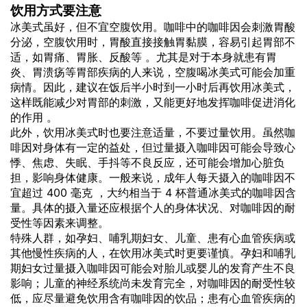
饮用方式要注意
冰美式虽好，但不宜空腹饮用。咖啡中的咖啡因会刺激胃酸
分泌，空腹饮用时，胃酸直接接触胃黏膜，容易引起胃部不
适，如胃痛、胃胀、反酸等 。尤其是对于本身就患有胃
炎、胃溃疡等胃部疾病的人来说，空腹喝冰美式可能会加重
病情。因此，建议在饭后半小时到一小时后再饮用冰美式，
这样既能减少对胃部的刺激，又能更好地发挥咖啡促进消化
的作用 。
此外，饮用冰美式时也要注意适量，不要过量饮用。虽然咖
啡因对身体有一定的益处，但过量摄入咖啡因可能会导致心
悸、焦虑、失眠、手抖等不良反应，还可能会增加心脏负
担，影响身体健康。一般来说，成年人每天摄入的咖啡因不
宜超过 400 毫克 ，大约相当于 4 杯普通冰美式的咖啡因含
量。具体的摄入量还应根据个人的身体状况、对咖啡因的耐
受性等因素来调整。
特殊人群，如孕妇、哺乳期妇女、儿童、患有心血管疾病或
其他慢性疾病的人，在饮用冰美式时更要谨慎。孕妇和哺乳
期妇女过量摄入咖啡因可能会对胎儿或婴儿的发育产生不良
影响；儿童的神经系统尚未发育完全，对咖啡因的耐受性较
低，应尽量避免饮用含有咖啡因的饮品；患有心血管疾病的