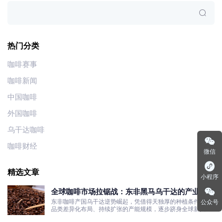
热门分类
咖啡赛事
咖啡新闻
中国咖啡
外国咖啡
乌干达咖啡
咖啡财经
微信
精选文章
小程序
全球咖啡市场拉锯战：东非黑马乌干达的产业机遇
与发展真相
东非咖啡产国乌干达逆势崛起，凭借得天独厚的种植条件、双
公众号
品类差异化布局、持续扩张的产能规模，逐步跻身全球新兴咖
啡核心产区行列。