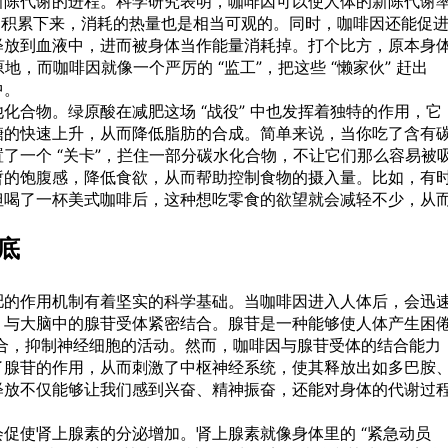
新陈代谢的进程。科学研究表明，咖啡因可以使人体的新陈代谢
点，长期积累下来，消耗的热量也是相当可观的。同时，咖啡因还能促
释放到血液中，进而被身体当作能量消耗掉。打个比方，原本身
地，而咖啡因就像一个严厉的 “监工”，把这些 “懒家伙” 赶出
中。
化合物。绿原酸在减肥这场 “战役” 中也发挥着独特的作用，它
糖的快速上升，从而降低脂肪的合成。简单来说，当你吃了含有
了一个 “关卡”，拦住一部分碳水化合物，不让它们那么容易被
暂的饱腹感，降低食欲，从而帮助控制食物的摄入量。比如，有
但喝了一杯美式咖啡后，这种想吃零食的欲望就会减轻不少，从
底
肥的作用机制有着坚实的科学基础。当咖啡因进入人体后，会迅
，与大脑中的腺苷受体紧密结合。腺苷是一种能够使人体产生困
合，抑制神经细胞的活动。然而，咖啡因与腺苷受体的结合能力
了腺苷的作用，从而刺激了中枢神经系统，使其释放出如多巴胺
释放不仅能够让我们感到兴奋、精神振奋，还能对身体的代谢过
促使肾上腺素的分泌增加。肾上腺素就像身体里的 “紧急动员