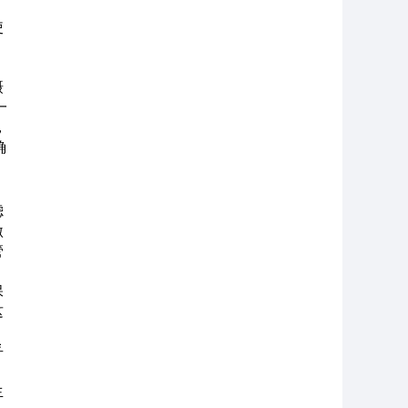
使
摄
一
，
确
滤
激
管
保
这
乎
生