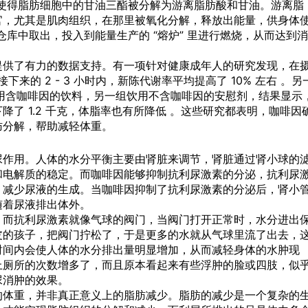
使得脂肪细胞中的甘油三酯被分解为游离脂肪酸和甘油。游离脂
官，尤其是肌肉组织，在那里被氧化分解，释放出能量，供身体
从仓库中取出，投入到能量生产的 “熔炉” 里进行燃烧，从而达到消
提供了有力的数据支持。有一项针对健康成年人的研究发现，在
下来的 2 - 3 小时内，新陈代谢率平均提高了 10% 左右 。另
饮用含咖啡因的饮料，另一组饮用不含咖啡因的安慰剂，结果显示
了 1.2 千克，体脂率也有所降低 。这些研究都表明，咖啡因
肪分解，帮助减轻体重。
尿作用。人体的水分平衡主要由肾脏来调节，肾脏通过肾小球的
和电解质的稳定。而咖啡因能够抑制抗利尿激素的分泌，抗利尿
，减少尿液的生成。当咖啡因抑制了抗利尿激素的分泌后，肾小
随着尿液排出体外。
，而抗利尿激素就像气球的阀门，当阀门打开正常时，水分进出
皮的孩子，把阀门拧松了，于是更多的水就从气球里流了出去，
时间内会使人体的水分排出量明显增加，从而减轻身体的水肿现
上厕所的次数增多了，而且原本看起来有些浮肿的脸或四肢，似
尿消肿的效果。
的体重，并非真正意义上的脂肪减少。脂肪的减少是一个复杂的