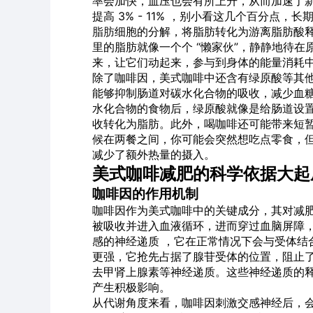
率会加快，血压也会有所上升，从而加速了
提高 3% - 11% ，别小看这几个百分
脂肪
细胞的分解，将脂肪转化为游离脂肪酸
里的脂肪就像一个个 “懒家伙”，静静地待在原
来，让它们动起来，参与到身体的能量消耗
除了咖啡因，美式咖啡中还含有绿原酸等其他
能够抑制肠道对碳水化合物的吸收，减少血
水化合物的食物后，绿原酸就像是给肠道设置
收转化为脂肪。此外，喝咖啡还可能带来短
候在两餐之间，你可能会突然想吃点零食，
减少了额外热量的摄入。
美式咖啡减肥的科学依据大起
咖啡因的作用机制
咖啡因作为美式咖啡中的关键成分，其对减
被吸收并进入血液循环，进而穿过血脑屏障
感的神经递质 ，它在正常情况下会与受体结
更强，它抢先占据了腺苷受体的位置，阻止
去甲肾上腺素等神经递质。这些神经递质的
产生积极影响。
从代谢角度来看，咖啡因刺激交感神经后，会