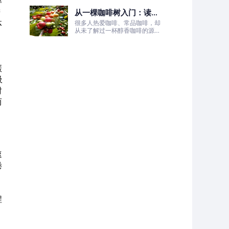
率
的非洲土地，孕育出兼具干净果
进
从一棵咖啡树入门：读懂
酸、白葡萄清甜的优质咖啡豆。
咖啡的生长、照料与采收
体
很多人热爱咖啡、常品咖啡，却
全过程
从未了解过一杯醇香咖啡的源头
——咖啡树的生长奥秘。
碳
吸
时
而
速
倦
、
程