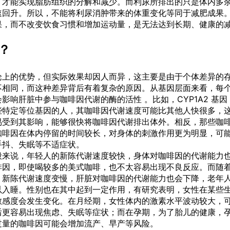
，才能实现脂肪组织的分解和减少。而利尿所排出的只是体内多
速回升。所以，不能将利尿消肿带来的体重变化等同于减肥成果
果，而不改变饮食习惯和增加运动量，是无法达到长期、健康的
？
论上的优势，但实际效果却因人而异，这主要是由于个体差异的
不相同，而这种差异背后有着复杂的原因。从基因层面来看，每
响肝脏中参与咖啡因代谢的酶的活性 。比如，CYP1A2 基因
些特定等位基因的人，其咖啡因代谢速度可能比其他人快很多，
易受到其影响，能够很快将咖啡因代谢排出体外。相反，那些咖
咖啡因在体内停留的时间较长，对身体的刺激作用更为明显，可
手抖、失眠等不适症状。
般来说，年轻人的新陈代谢速度较快，身体对咖啡因的代谢能力
啡因，即使喝较多的美式咖啡，也不太容易出现不良反应。而随
，新陈代谢速度变慢，肝脏对咖啡因的代谢能力也会下降，老年
以入睡。性别也在其中起到一定作用，有研究表明，女性在某些
敏感度会发生变化。在月经期，女性体内的激素水平波动较大，
后更容易出现焦虑、失眠等症状；而在孕期，为了胎儿的健康，
过量的咖啡因可能会增加流产、早产等风险。