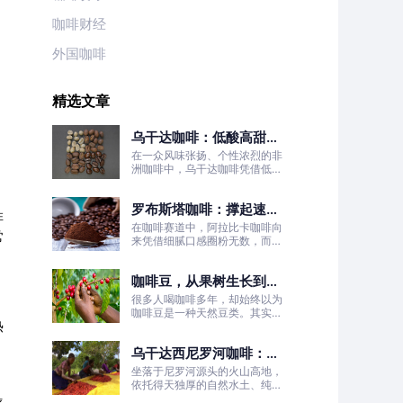
咖啡财经
外国咖啡
精选文章
乌干达咖啡：低酸高甜！
被严重低估的日常治愈口
在一众风味张扬、个性浓烈的非
粮豆
洲咖啡中，乌干达咖啡凭借低酸
高甜、醇厚丝滑、平衡耐喝的温
柔质感脱颖而出，彻底打破了大
罗布斯塔咖啡：撑起速溶
众对非洲咖啡“酸涩浓烈、刺激
啡
性强”的刻板印象。
咖啡半壁江山
在咖啡赛道中，阿拉比卡咖啡向
常
来凭借细腻口感圈粉无数，而罗
布斯塔咖啡常常被大众忽略。
咖啡豆，从果树生长到烘
焙成型
很多人喝咖啡多年，却始终以为
咖啡豆是一种天然豆类。其实我
热
们日常冲泡的咖啡豆，本质是咖
啡树果实的种子。
乌干达西尼罗河咖啡：尼
罗河源头的水洗精品风味
坐落于尼罗河源头的火山高地，
依托得天独厚的自然水土、纯净
的水洗处理工艺，这片远离喧嚣