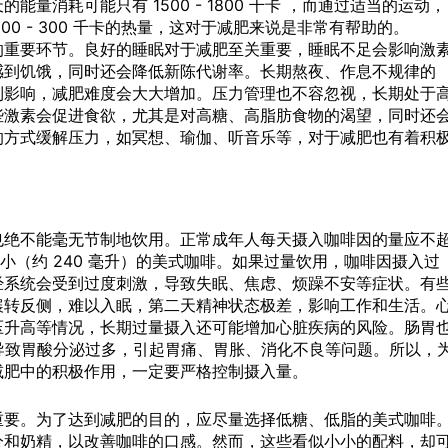
量消耗可能只有 1500 - 1800 千卡 ，而通过适当的运动，
00 - 300 千卡的热量，这对于减肥来说是非常有帮助的。
的重要环节。良好的睡眠对于减肥至关重要，睡眠不足会影响激
感到饥饿，同时还会降低新陈代谢率。长期熬夜、作息不规律的
到影响，减肥难度会大大增加。压力管理也不容忽视，长期处于
些激素会促进食欲，尤其是对高糖、高脂肪食物的渴望，同时还
的方式缓解压力，如冥想、瑜伽、听音乐等，对于减肥也有着积
也绝不能毫无节制地饮用。正常成年人每天摄入咖啡因的量应不
杯普通大小（约 240 毫升）的美式咖啡。如果过量饮用，咖啡因摄入过
经系统会受到过度刺激，导致失眠、焦虑、烦躁不安等症状。有
辗转反侧，难以入眠，第二天精神状态极差，影响工作和生活。
压升高等情况，长期过量摄入还可能增加心脏疾病的风险。肠胃
，导致胃酸分泌过多，引起胃痛、胃胀、消化不良等问题。所以，
减肥中的积极作用，一定要严格控制摄入量。
重要。为了达到减肥的目的，应尽量选择低糖、低脂的美式咖啡
分和奶精，以改善咖啡的口感。然而，这些看似小小的配料，却