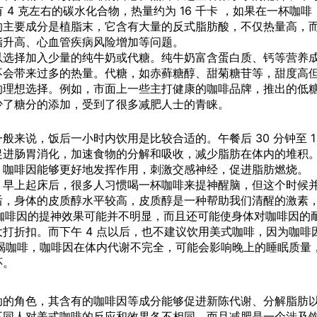
 4 克左右的碳水化合物，热量约为 16 千卡 ，如果在一杯咖啡
的主要成分是植脂末，它含有大量的反式脂肪酸，不仅热量高，
脂升高、心血管疾病风险增加等问题。
以选择加入少量的纯牛奶或代糖。纯牛奶富含蛋白质、钙等营养
不会带来过多的热量。代糖，如赤藓糖醇、甜菊糖苷等，甜度高
的理想选择。例如，市面上一些主打健康的咖啡品牌，推出的低
少了糖分的添加，受到了很多减肥人士的青睐。
来说，饭后一小时内饮用是比较合适的。午餐后 30 分钟至 1
促进肠胃消化，加速食物的分解和吸收，减少脂肪在体内的堆积
，咖啡因能够更好地发挥作用，刺激交感神经，促进脂肪燃烧。
。早上起床后，很多人习惯喝一杯咖啡来提神醒脑，但这个时候
后，身体的皮质醇水平较高，皮质醇是一种帮助我们清醒的激素
咖啡，咖啡因的提神效果可能并不明显，而且还可能使身体对咖啡因的
打折扣。而下午 4 点以后，也不建议饮用美式咖啡，因为咖啡
个时候喝咖啡，咖啡因在体内代谢不完全，可能会影响晚上的睡眠质量
环。
助的角色，其含有的咖啡因等成分能够促进新陈代谢、分解脂肪
不同人对美式咖啡的反应和效果各不相同，而且减肥是一个涉及