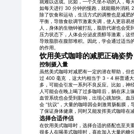
就难以达成。比如，一个久坐不动的人，每天的能
如每天进行 30 分钟的慢跑，就能额外消耗 2
除了饮食和运动，生活方式的调整也是减肥
平衡，导致食欲调节激素失调，使人更容易
人，身体的生物钟被打乱，脂肪代谢也会受
压力状态下，人体会分泌皮质醇等激素，这
导致脂肪在腹部堆积。因此，学会通过适当
的作用。
饮用美式咖啡的减肥正确姿势
控制摄入量
虽然美式咖啡对减肥有一定的潜在帮助，但
过 400 毫克 ，这大约相当于 3 - 4 
多，可能会引发一系列不良反应。比如，神
人可能会在晚上喝了过多咖啡后，躺在床上
血管系统也会受到影响，出现心跳加快、血
会 “抗议”，大量的咖啡因会刺激胃肠黏膜
了保证身体健康，同时又能发挥美式咖啡在
选择合适伴侣
在饮用美式咖啡时，选择合适的搭配也至关
很多人在喝美式咖啡时，喜欢加入大量的糖