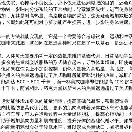
出现失眠、心悸等不良反应，那不仅无法达到减肥的目的，还会
生物钟，影响内分泌系统的正常功能，导致激素失衡，进而使身
增加，尤其是对高热量、高脂肪食物的渴望，这无疑会增加减肥
适，长期如此还可能对心脏功能产生损害，进一步影响身体健康
单一的方法就能实现的，它是一个需要综合考虑饮食、运动和生
式咖啡来减肥，就如同在建造高楼时只搭建了一块基石，是远远
键。人体每天需要消耗一定的热量来维持基础代谢、日常活动等
，多余的热量就会以脂肪的形式储存起来，导致体重增加。即使
，但如果在饮食上不加以控制，仍然大量摄入高热量、高脂肪、
那么摄入的热量远远超过了美式咖啡所能帮助消耗的热量，减肥
 500 - 600 千卡 ，而一杯美式咖啡即使能提高 10% 的
几十千卡，两者相比，巧克力蛋糕所带来的热量远远超过了美式
。运动能够增加身体的能量消耗，提高基础代谢率，帮助塑造身
肌肉比脂肪更具代谢活性，更多的肌肉意味着身体在休息时也能
骑自行车等，可以在运动过程中大量燃烧脂肪，提高心肺功能；
有助于增加肌肉力量和肌肉维度，提升身体的基础代谢水平。如
体的能量消耗就会处于较低水平，难以形成热量缺口，减肥目标