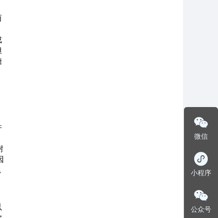
而
成
但
糖
。
并
微信
，
耐
因
，
小程序
以
公众号
饮