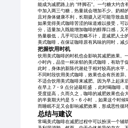
能成为减肥路上的 “绊脚石”。一勺糖大约含有
中加入两三勺糖，热量就会增加不少。奶精
且对身体健康不利，长期摄入还可能导致血
如果觉得美式咖啡苦涩的味道难以接受，可
分，适量加入既能增加咖啡的醇厚口感，又
热量极低，几乎可以忽略不计，是减肥人士
美式咖啡，在保证咖啡原有风味的同时，减
把握饮用时机
饮用美式咖啡的时机也会影响其减肥效果。一般
小时内，品尝一杯浓郁的美式咖啡，有助于
此时，身体的新陈代谢处于相对较高的水平
不同时段饮用美式咖啡，效果也会有所差异
不适合饮用美式咖啡来减肥。因为早上起床
在早上 7 - 9 点分泌最旺盛 ，此时喝
受度提高，久而久之，咖啡的减肥效果也会大
的半衰期大约是 5 - 6 小时 ，如果这
而睡眠不足又会影响减肥效果，形成恶性循
总结与建议
常喝美式咖啡在减肥过程中可以扮演一个辅
及利尿消肿。然而，由于个体差异的存在，