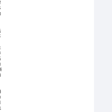
对
体
的
。
活
不
生
每
高
自
新
咖
消
力
果
也