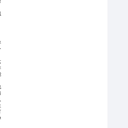
余
。
减
存
个
这
啡
能
也
着
人
生
可
孕