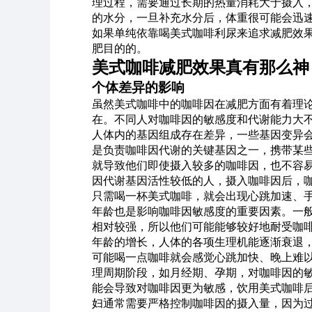
理过程，需要通过长期的热量消耗大于摄入
的水分，一旦补充水分后，体重很可能会迅
如果单纯依靠喝美式咖啡利尿来追求减肥效
肥目的的。
美式咖啡减肥效果真有那么神
个体差异的影响
虽然美式咖啡中的咖啡因在减肥方面有着理
在。不同人对咖啡因的敏感度和代谢能力大
人体内的基因组成存在差异，一些基因变异会影
是负责咖啡因代谢的关键基因之一，携带某
就导致他们即使摄入较多的咖啡因，也不容
因代谢基因活性较低的人，摄入咖啡因后，
只需喝一杯美式咖啡，就会出现心跳加速、
年龄也是影响咖啡因敏感度的重要因素。一
相对较强，所以他们可能能够较好地耐受咖
年龄的增长，人体的各项生理机能逐渐衰退
可能喝一点咖啡就会感觉心跳加快、晚上难
理周期阶段，如月经期、孕期，对咖啡因的
能会导致对咖啡因更为敏感，饮用美式咖啡
妇通常需要严格控制咖啡因的摄入量，因为