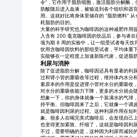
令”，它作用于脂肪细胞，激活脂肪分解酶，
肪酸随后进入血液，被输送到各个组织和器
用。这就好比将身体里储存的 “脂肪燃料” 
耗脂肪的目的。
大量的科学研究也为咖啡因的这种减肥作用
入含有 200 毫克咖啡因的饮品后，参与者在接
项为期 8 周的实验中，让一组受试者每天
饮用含咖啡因饮料的那组受试者，平均体重下降
实能够在一定程度上加速新陈代谢，促进脂
利尿与消肿
除了促进脂肪分解，咖啡因还具有显著的利
过和肾小管的重吸收等过程，维持体内水分
素原本的作用是促进肾小管对水分的重吸收
对水分的重吸收能力下降，更多的水分就会
想象一下，你的身体就像一个装满水的气球
持平衡。但咖啡因来了之后，它就像一个调
就是咖啡因利尿的过程。这种利尿作用在短
象。很多人在喝完美式咖啡后，会发现自己
也变得更加紧致、纤细了，这就是咖啡因利
不过，需要明确的是，这种因为利尿而减轻