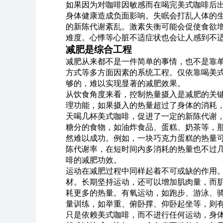
如果因为对咖啡因敏感而在喝完美式咖啡后
身体健康造成负面影响。失眠会打乱人体的
的新陈代谢紊乱。激素失衡可能会促使食欲
难度。心悸等心脏不适症状也会让人感到不
减肥是综合工程
减肥从来都不是一件简单的事情，也不是靠
方式等多方面因素的系统工程。仅依靠喝美
够的，难以实现显著的减肥效果。
从饮食角度来看，控制热量摄入是减肥的关
理功能，如果摄入的热量超过了身体的消耗
天喝几杯美式咖啡，促进了一定的新陈代谢
糖分的食物，如油炸食品、蛋糕、奶茶等，
然难以成功。例如，一块巧克力蛋糕的热量可能高达
陈代谢率，在短时间内多消耗的热量也不过
啡的减肥功效。
运动在减肥过程中同样起着不可或缺的作用
材。长期坚持运动，还可以增加肌肉量，而
耗更多的热量。有氧运动，如跑步、游泳、
量训练，如举重、俯卧撑、仰卧起坐等，则
只是依赖美式咖啡，而不进行任何运动，身