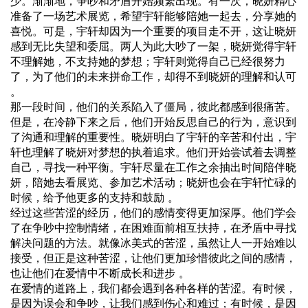
少。渐渐地，争吵和矛盾开始频繁出现。有一次，晓妍精心
准备了一场艺术展览，希望宇轩能够陪她一起去，分享她的
喜悦。可是，宇轩却因为一个重要的项目走不开，这让晓妍
感到无比失望和委屈。两人为此大吵了一架，晓妍觉得宇轩
不理解她，不支持她的梦想；宇轩则觉得自己已经很努力
了，为了他们的未来拼命工作，却得不到晓妍的理解和认可
。
那一段时间，他们的关系陷入了僵局，彼此都感到很痛苦。
但是，在冷静下来之后，他们开始反思自己的行为，意识到
了沟通和理解的重要性。晓妍明白了宇轩的辛苦和付出，宇
轩也理解了晓妍对梦想的执着追求。他们开始尝试着去调整
自己，寻找一种平衡。宇轩尽量在工作之余抽出时间陪伴晓
妍，陪她去看展览、参加艺术活动；晓妍也会在宇轩忙碌的
时候，给予他更多的支持和鼓励 。
经过这些苦涩的经历，他们的感情变得更加深厚。他们学会
了在争吵中控制情绪，在困难面前相互扶持，在矛盾中寻找
解决问题的方法。就像冰美式的苦涩，虽然让人一开始难以
接受，但正是这种苦涩，让他们更加珍惜彼此之间的感情，
也让他们在爱情中不断成长和进步 。
在爱情的道路上，我们都会遇到各种各样的苦涩。有时候，
是因为误会和争吵，让我们感到伤心和难过；有时候，是因