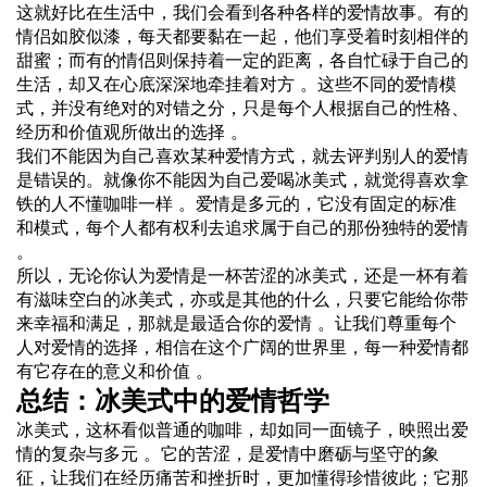
这就好比在生活中，我们会看到各种各样的爱情故事。有的
情侣如胶似漆，每天都要黏在一起，他们享受着时刻相伴的
甜蜜；而有的情侣则保持着一定的距离，各自忙碌于自己的
生活，却又在心底深深地牵挂着对方 。这些不同的爱情模
式，并没有绝对的对错之分，只是每个人根据自己的性格、
经历和价值观所做出的选择 。
我们不能因为自己喜欢某种爱情方式，就去评判别人的爱情
是错误的。就像你不能因为自己爱喝冰美式，就觉得喜欢拿
铁的人不懂咖啡一样 。爱情是多元的，它没有固定的标准
和模式，每个人都有权利去追求属于自己的那份独特的爱情
。
所以，无论你认为爱情是一杯苦涩的冰美式，还是一杯有着
有滋味空白的冰美式，亦或是其他的什么，只要它能给你带
来幸福和满足，那就是最适合你的爱情 。让我们尊重每个
人对爱情的选择，相信在这个广阔的世界里，每一种爱情都
有它存在的意义和价值 。
总结：冰美式中的爱情哲学
冰美式，这杯看似普通的咖啡，却如同一面镜子，映照出爱
情的复杂与多元 。它的苦涩，是爱情中磨砺与坚守的象
征，让我们在经历痛苦和挫折时，更加懂得珍惜彼此；它那