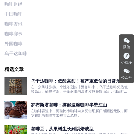
咖啡财经
中国咖啡
咖啡资讯
咖啡赛事
外国咖啡
微信
乌干达咖啡
小程序
精选文章
公众号
乌干达咖啡：低酸高甜！被严重低估的日常治愈口
粮豆
在一众风味张扬、个性浓烈的非洲咖啡中，乌干达咖啡凭借低
酸高甜、醇厚丝滑、平衡耐喝的温柔质感脱颖而出，彻底打破
了大众对非洲咖啡“酸涩浓烈、刺激性强”的刻板印象。
罗布斯塔咖啡：撑起速溶咖啡半壁江山
在咖啡赛道中，阿拉比卡咖啡向来凭借细腻口感圈粉无数，而
罗布斯塔咖啡常常被大众忽略。
咖啡豆，从果树生长到烘焙成型