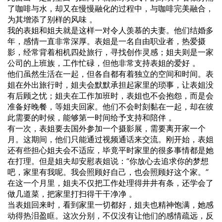
了咖啡与水，却又在慢慢融化的过程中，与咖啡完美融合，
为其增添了别样的风味 。
我的表姐和姐夫就是这样一对令人羡慕的夫妻。他们结婚多
年，感情一直非常深厚。表姐是一名自由职业者，热爱摄
影，经常背着相机四处旅行，寻找创作灵感；姐夫则是一家
公司的上班族，工作忙碌，但他非常支持表姐的爱好 。
他们虽然生活在一起，但各自都有着独立的空间和时间。表
姐在外出旅行时，姐夫会默默承担起家里的琐事，让表姐没
有后顾之忧；姐夫在工作加班时，表姐也不会抱怨，而是会
准备好晚餐，等姐夫回家。他们不会时刻黏在一起，却在彼
此需要的时候，能够第一时间给予支持和陪伴 。
有一次，表姐要去国外参加一个摄影展，需要离开家一个
月。这期间，他们只能通过视频通话来交流。刚开始，表姐
还有些担心姐夫会不适应，毕竟平时家里的很多事情都是她
在打理。但是姐夫却安慰表姐说：“你放心去追求你的梦想
吧，家里有我呢。我会照顾好自己，也会照顾好这个家。”
在这一个月里，姐夫不仅把工作处理得井井有条，还学会了
做几道菜，把家里打扫得干干净净 。
当表姐回来时，看到家里一切都好，姐夫也精神饱满，她感
动得热泪盈眶。这次分别，不仅没有让他们的感情疏远，反