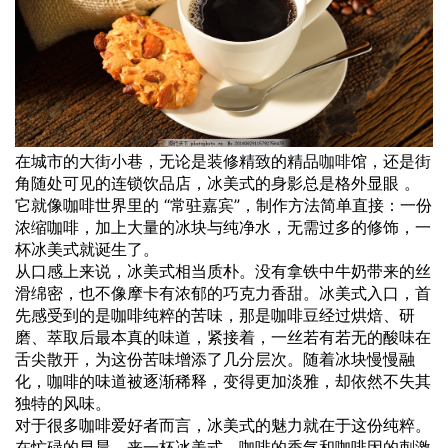
在城市的大街小巷，无论是装修精致的精品
咖啡
馆，还是街
角随处可见的连锁饮品店，冰美式的身影总是格外显眼 。
它就像咖啡世界里的 “常驻嘉宾”，制作方法简单直接：一份
浓缩咖啡，加上大量的冰块与纯净水，无需过多的修饰，一
杯冰美式就诞生了。
从口感上来说，冰美式相当质朴。没有拿铁中牛奶带来的丝
滑绵密，也不像摩卡有浓郁的巧克力香甜。冰美式入口，首
先感受到的是咖啡纯粹的苦味，那是咖啡豆经过烘焙、研
磨、萃取后最本真的味道，紧接着，一丝若有若无的酸味在
舌尖散开，为这份苦味增添了几分层次。随着冰块慢慢融
化，咖啡的味道被逐渐稀释，变得更加淡雅，却依然不失其
独特的风味。
对于很多咖啡爱好者而言，冰美式的魅力就在于这份纯粹。
在忙碌的早晨，来一杯冰美式，咖啡的香气和咖啡因的刺激