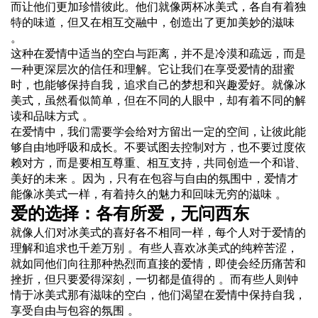
而让他们更加珍惜彼此。他们就像两杯冰美式，各自有着独
特的味道，但又在相互交融中，创造出了更加美妙的滋味
。
这种在爱情中适当的空白与距离，并不是冷漠和疏远，而是
一种更深层次的信任和理解。它让我们在享受爱情的甜蜜
时，也能够保持自我，追求自己的梦想和兴趣爱好。就像冰
美式，虽然看似简单，但在不同的人眼中，却有着不同的解
读和品味方式 。
在爱情中，我们需要学会给对方留出一定的空间，让彼此能
够自由地呼吸和成长。不要试图去控制对方，也不要过度依
赖对方，而是要相互尊重、相互支持，共同创造一个和谐、
美好的未来 。因为，只有在包容与自由的氛围中，爱情才
能像冰美式一样，有着持久的魅力和回味无穷的滋味 。
爱的选择：各有所爱，无问西东
就像人们对冰美式的喜好各不相同一样，每个人对于爱情的
理解和追求也千差万别 。有些人喜欢冰美式的纯粹苦涩，
就如同他们向往那种热烈而直接的爱情，即使会经历痛苦和
挫折，但只要爱得深刻，一切都是值得的 。而有些人则钟
情于冰美式那有滋味的空白，他们渴望在爱情中保持自我，
享受自由与包容的氛围 。