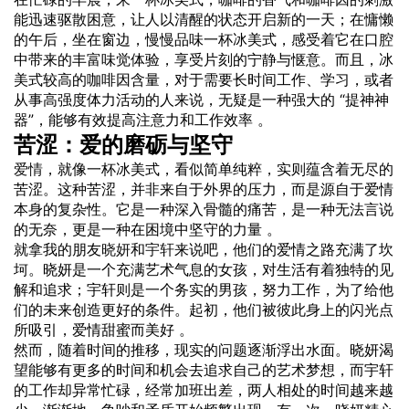
能迅速驱散困意，让人以清醒的状态开启新的一天；在慵懒
的午后，坐在窗边，慢慢品味一杯冰美式，感受着它在口腔
中带来的丰富味觉体验，享受片刻的宁静与惬意。而且，冰
美式较高的咖啡因含量，对于需要长时间工作、学习，或者
从事高强度体力活动的人来说，无疑是一种强大的 “提神神
器”，能够有效提高注意力和工作效率 。
苦涩：爱的磨砺与坚守
爱情
，就像一杯冰美式，看似简单纯粹，实则蕴含着无尽的
苦涩。这种苦涩，并非来自于外界的压力，而是源自于爱情
本身的复杂性。它是一种深入骨髓的痛苦，是一种无法言说
的无奈，更是一种在困境中坚守的力量 。
就拿我的朋友
晓妍
和
宇轩
来说吧，他们的爱情之路充满了坎
坷。晓妍是一个充满艺术气息的女孩，对生活有着独特的见
解和追求；宇轩则是一个务实的男孩，努力工作，为了给他
们的未来创造更好的条件。起初，他们被彼此身上的闪光点
所吸引，爱情甜蜜而美好 。
然而，随着时间的推移，现实的问题逐渐浮出水面。晓妍渴
望能够有更多的时间和机会去追求自己的艺术梦想，而宇轩
的工作却异常忙碌，经常加班出差，两人相处的时间越来越