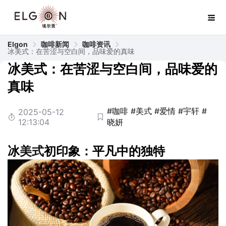
Elgon
咖啡新闻
咖啡资讯
冰美式：在苦涩与空白间，品味爱的真味
冰美式：在苦涩与空白间，品味爱的
真味
#咖啡
#美式
#爱情
#宇轩
#
2025-05-12
12:13:04
晓妍
冰
美式
初印象：平凡中的独特