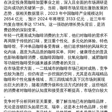
在决定投身黑咖啡加盟事业之前，深入且全面的市场调研是
迈向成功的关键第一步。当前，咖啡市场呈现出蓬勃发展的
态势，据相关数据显示，2023 年中国咖啡产业规模达到
2654 亿元 ，预计 2024 年将增至 3133 亿元 ，近三年年
均复合增长率达 17.14%。这一强劲的增长势头背后，是消
费趋势的深刻变革。
年轻一代逐渐成为咖啡消费的主力军，他们对咖啡的需求不
再局限于传统的口味，更注重个性化、多元化的体验。特色
咖啡馆、手冲单品咖啡备受青睐，他们追求独特的风味和文
化内涵，愿意为高品质的咖啡买单。同时，健康理念的普及
也影响着咖啡消费，低咖啡因咖啡、抗氧化咖啡、减肥咖啡
等功能性咖啡受到越来越多消费者的关注 。
在市场需求方面，一二线城市的咖啡市场已相对成熟，竞争
也较为激烈，但仍有进一步挖掘的空间，尤其是在高端精品
咖啡和个性化服务领域 。而三四线城市及下沉市场则展现
出巨大的潜力，随着消费升级和生活方式的转变，这些地区
的消费者对咖啡的认知度和接受度不断提高，市场空白较大
。
竞争对手分析同样至关重要。要了解当地已有的咖啡品牌，
无论是连锁巨头如星巴克、瑞幸，还是本土特色品牌，分析