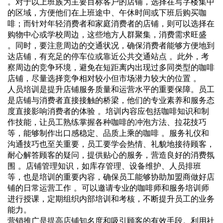
。对于以上班族为主要目标客户的店铺，选择在写字楼集中
的区域，方便他们在上班途中、午休时间或下班后购买咖
啡；而针对年轻消费者和家庭消费者的店铺，则可以选择在
购物中心或学校周边，这些地方人群聚集，消费需求旺盛
。同时，要注意周边的交通状况，确保消费者能够方便地到
达店铺，有充足的停车位或靠近公共交通站点 。此外，考
察周边的竞争环境，避免在短距离内出现过多同类型的咖啡
店铺，尽量选择竞争相对较小但市场潜力较大的位置 。
人员培训是提升店铺服务质量和运营水平的重要保障。员工
是店铺与消费者直接接触的桥梁，他们的专业素养和服务态
度直接影响消费者的体验 。培训内容应包括咖啡知识和制
作技能，让员工熟练掌握各种咖啡的冲泡方法、拉花技巧
等，能够制作出口感稳定、品质上乘的咖啡 。服务礼仪和
沟通技巧也至关重要，员工要学会热情、礼貌地接待顾客，
耐心解答顾客的疑问，提供贴心的服务，营造良好的消费氛
围 。店铺管理知识，如库存管理、设备维护、人员排班
等，也是培训的重要内容，确保员工能够协助加盟商做好店
铺的日常运营工作 。可以邀请专业的咖啡师和服务培训师
进行授课，定期组织内部培训和考核，不断提升员工的业务
能力。
营销推广是提高店铺知名度和吸引顾客的有效手段。利用社