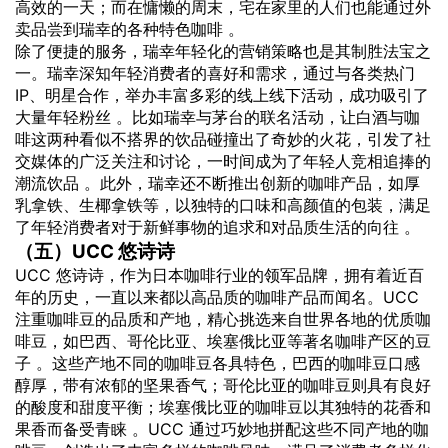
高效的一天；而在慵懒的周末，宅在家里的人们也能通过外
卖品尝到瑞幸的各种特色咖啡 。
除了便捷的服务，瑞幸年轻化的营销策略也是其制胜法宝之
一。瑞幸深知年轻消费者的喜好和需求，通过与各类热门
IP、明星合作，举办丰富多彩的线上线下活动，成功吸引了
大量年轻粉丝 。比如瑞幸与茅台的联名活动，让白酒与咖
啡这两种看似不搭界的饮品碰撞出了奇妙的火花，引发了社
交媒体的广泛关注和讨论，一时间成为了年轻人竞相追捧的
潮流饮品 。此外，瑞幸还不断推出创新的咖啡产品，如厚
乳拿铁、生椰拿铁等，以独特的口味和高颜值的包装，满足
了年轻消费者对于新鲜事物的追求和对品质生活的向往 。
（五）UCC 悠诗诗
UCC 悠诗诗，作为日本咖啡行业的领军品牌，拥有着近百
年的历史，一直以来都以高品质的咖啡产品而闻名。UCC
注重咖啡豆的品质和产地，精心挑选来自世界各地的优质咖
啡豆，如巴西、哥伦比亚、埃塞俄比亚等著名咖啡产区的豆
子 。这些产地不同的咖啡豆各具特色，巴西的咖啡豆口感
醇厚，带有浓郁的坚果香气；哥伦比亚的咖啡豆则具有良好
的酸度和甜度平衡；埃塞俄比亚的咖啡豆以其独特的花香和
果香而备受青睐 。UCC 通过巧妙地拼配这些不同产地的咖