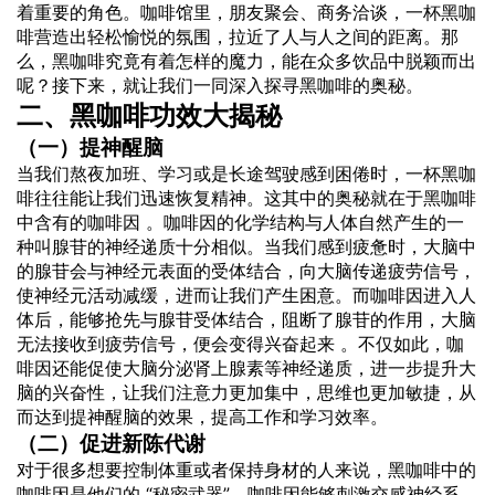
着重要的角色。咖啡馆里，朋友聚会、商务洽谈，一杯黑咖
啡营造出轻松愉悦的氛围，拉近了人与人之间的距离。那
么，黑咖啡究竟有着怎样的魔力，能在众多饮品中脱颖而出
呢？接下来，就让我们一同深入探寻黑咖啡的奥秘。
二、黑咖啡功效大揭秘
（一）提神醒脑
当我们熬夜加班、学习或是长途驾驶感到困倦时，一杯黑咖
啡往往能让我们迅速恢复精神。这其中的奥秘就在于黑咖啡
中含有的咖啡因 。咖啡因的化学结构与人体自然产生的一
种叫腺苷的神经递质十分相似。当我们感到疲惫时，大脑中
的腺苷会与神经元表面的受体结合，向大脑传递疲劳信号，
使神经元活动减缓，进而让我们产生困意。而咖啡因进入人
体后，能够抢先与腺苷受体结合，阻断了腺苷的作用，大脑
无法接收到疲劳信号，便会变得兴奋起来 。不仅如此，咖
啡因还能促使大脑分泌肾上腺素等神经递质，进一步提升大
脑的兴奋性，让我们注意力更加集中，思维也更加敏捷，从
而达到提神醒脑的效果，提高工作和学习效率。
（二）促进新陈代谢
对于很多想要控制体重或者保持身材的人来说，黑咖啡中的
咖啡因是他们的 “秘密武器”。咖啡因能够刺激交感神经系