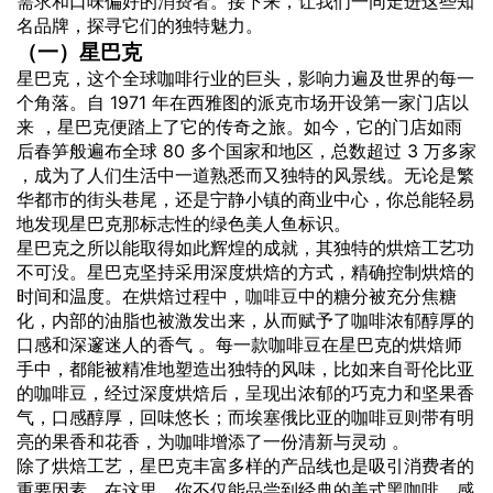
需求和口味偏好的
消费者
。接下来，让我们一同走进这些知
名品牌，探寻它们的独特魅力。
（一）星巴克
星巴克，这个全球咖啡行业的巨头，影响力遍及世界的每一
个角落。自 1971 年在西雅图的派克市场开设第一家门店以
来 ，星巴克便踏上了它的传奇之旅。如今，它的门店如雨
后春笋般遍布全球 80 多个国家和地区，总数超过 3 万多家
，成为了人们生活中一道熟悉而又独特的风景线。无论是繁
华都市的街头巷尾，还是宁静小镇的商业中心，你总能轻易
地发现星巴克那标志性的绿色美人鱼标识。
星巴克之所以能取得如此辉煌的成就，其独特的烘焙工艺功
不可没。星巴克坚持采用深度烘焙的方式，精确控制烘焙的
时间和温度。在烘焙过程中，
咖啡豆
中的糖分被充分焦糖
化，内部的油脂也被激发出来，从而赋予了咖啡浓郁醇厚的
口感和深邃迷人的香气 。每一款咖啡豆在星巴克的烘焙师
手中，都能被精准地塑造出独特的风味，比如来自哥伦比亚
的咖啡豆，经过深度烘焙后，呈现出浓郁的巧克力和坚果香
气，口感醇厚，回味悠长；而埃塞俄比亚的咖啡豆则带有明
亮的果香和花香，为咖啡增添了一份清新与灵动 。
除了烘焙工艺，星巴克丰富多样的产品线也是吸引消费者的
重要因素。在这里，你不仅能品尝到经典的美式黑咖啡，感