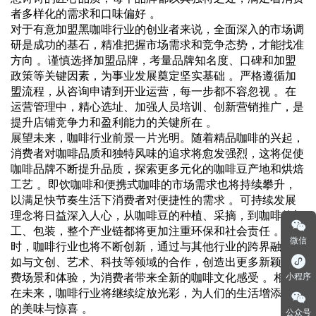
者多样化的需求和口味偏好 。
对于有意加盟黑咖啡行业的创业者来说，全面深入的市场调
研是成功的基石，精准把握市场需求和竞争态势，才能找准
方向 。谨慎选择加盟品牌，考量品牌知名度、口碑和加盟
政策等关键因素，为事业发展奠定坚实基础 。严格遵循加
盟流程，从咨询申请到开业运营，每一步都不容忽视 。在
运营管理中，精心选址、加强人员培训、创新营销推广，是
提升店铺竞争力和盈利能力的关键所在 。
展望未来，咖啡行业前景一片光明。随着精品咖啡的兴起，
消费者对咖啡品质和独特风味的追求将愈发强烈，这将促使
咖啡品牌不断提升品质，探索更多元化的咖啡豆产地和烘焙
工艺 。即饮咖啡和便携式咖啡的市场需求也将持续攀升，
以满足快节奏生活下消费者对便捷性的需求 。可持续发展
理念将日益深入人心，从咖啡豆的种植、采摘，到咖啡的加
工、包装，整个产业链都将更加注重环保和社会责任 。同
微信
时，咖啡行业也将不断创新，通过与其他行业的跨界融合，
如与文创、艺术、科技等领域的合作，创造出更多新颖的消
费场景和体验，为消费者带来全新的咖啡文化感受 。相信
小程序
在未来，咖啡行业将继续绽放光彩，为人们的生活增添更多
的美味与惊喜 。
公众号