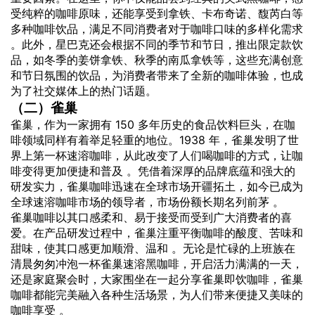
受纯粹的咖啡原味，还能享受到拿铁、卡布奇诺、馥芮白等
多种咖啡饮品，满足不同消费者对于咖啡口味的多样化需求
。此外，星巴克还会根据不同的季节和节日，推出限定款饮
品，如冬季的姜饼拿铁、秋季的南瓜拿铁等，这些充满创意
和节日氛围的饮品，为消费者带来了全新的咖啡体验，也成
为了社交媒体上的热门话题。
（二）雀巢
雀巢，作为一家拥有 150 多年历史的食品饮料巨头，在咖
啡领域同样有着举足轻重的地位。1938 年，雀巢发明了世
界上第一杯速溶咖啡，从此改变了人们喝咖啡的方式，让咖
啡变得更加便捷和普及 。凭借着深厚的品牌底蕴和强大的
研发实力，雀巢咖啡迅速在全球市场开疆拓土，如今已成为
全球速溶咖啡市场的领导者，市场份额长期名列前茅 。
雀巢咖啡以其口感柔和、易于接受而受到广大消费者的喜
爱。在产品研发过程中，雀巢注重平衡咖啡的酸度、苦味和
甜味，使其口感更加顺滑、温和 。无论是忙碌的上班族在
清晨匆匆冲泡一杯雀巢速溶黑咖啡，开启活力满满的一天，
还是家庭聚会时，大家围坐在一起分享雀巢即饮咖啡，雀巢
咖啡都能完美融入各种生活场景，为人们带来便捷又美味的
咖啡享受 。