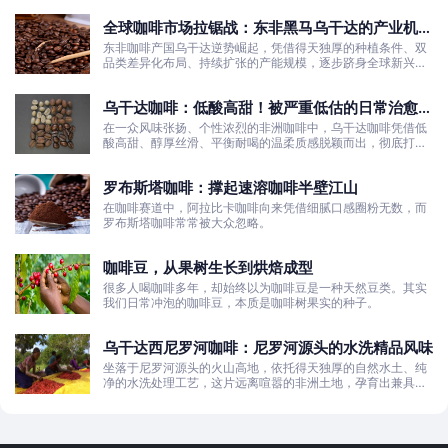
全球咖啡市场拉锯战：东非黑马乌干达的产业机遇
与发展真相
东非咖啡产国乌干达逆势崛起，凭借得天独厚的种植条件、双
品类差异化布局、持续扩张的产能规模，逐步跻身全球新兴咖
啡核心产区行列。
乌干达咖啡：低酸高甜！被严重低估的日常治愈口
粮豆
在一众风味张扬、个性浓烈的非洲咖啡中，乌干达咖啡凭借低
酸高甜、醇厚丝滑、平衡耐喝的温柔质感脱颖而出，彻底打破
了大众对非洲咖啡“酸涩浓烈、刺激性强”的刻板印象。
罗布斯塔咖啡：撑起速溶咖啡半壁江山
在咖啡赛道中，阿拉比卡咖啡向来凭借细腻口感圈粉无数，而
罗布斯塔咖啡常常被大众忽略。
咖啡豆，从果树生长到烘焙成型
很多人喝咖啡多年，却始终以为咖啡豆是一种天然豆类。其实
我们日常冲泡的咖啡豆，本质是咖啡树果实的种子。
乌干达西尼罗河咖啡：尼罗河源头的水洗精品风味
坐落于尼罗河源头的火山高地，依托得天独厚的自然水土、纯
净的水洗处理工艺，这片远离喧嚣的非洲土地，孕育出兼具干
净果酸、白葡萄清甜的优质咖啡豆。