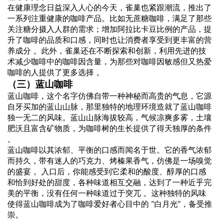
在健康理念日益深入人心的今天，雀巢也紧跟潮流，推出了
一系列注重健康的咖啡产品。比如无蔗糖咖啡，满足了那些
关注糖分摄入人群的需求；增加阿拉比卡豆比例的产品，提
升了咖啡的品质和口感，同时也让消费者享受到更丰富的营
养成分 。此外，雀巢还在不断探索和创新，利用先进的技
术减少咖啡中的咖啡因含量，为那些对咖啡因敏感但又热爱
咖啡的人提供了更多选择 。
（三）蓝山咖啡
蓝山咖啡，这个名字仿佛自带一种神秘而高贵的气息，它源
自牙买加的蓝山山脉，那里独特的地理环境造就了蓝山咖啡
独一无二的风味。蓝山山脉海拔较高，气候凉爽多雾，土壤
肥沃且富含矿物质，为咖啡树的生长提供了得天独厚的条件
。
蓝山咖啡以其浓郁、平衡的口感而闻名于世。它的香气浓郁
而持久，带有迷人的巧克力、烤榛果香气，仿佛是一场嗅觉
的盛宴 。入口后，你能感受到它柔和的酸度、醇厚的口感
和恰到好处的甜度，各种味道相互交融，达到了一种近乎完
美的平衡，没有任何一种味道过于突兀 。这种独特的风味
使得蓝山咖啡成为了咖啡爱好者心目中的 “白月光”，备受推
崇。