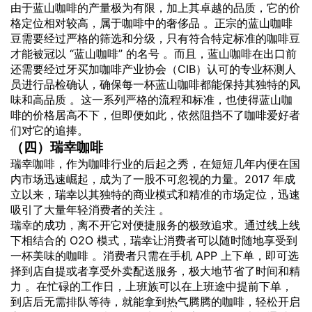
由于蓝山咖啡的产量极为有限，加上其卓越的品质，它的价
格定位相对较高，属于咖啡中的奢侈品 。正宗的蓝山咖啡
豆需要经过严格的筛选和分级，只有符合特定标准的咖啡豆
才能被冠以 “蓝山咖啡” 的名号 。而且，蓝山咖啡在出口前
还需要经过牙买加咖啡产业协会（CIB）认可的专业杯测人
员进行品检确认，确保每一杯蓝山咖啡都能保持其独特的风
味和高品质 。这一系列严格的流程和标准，也使得蓝山咖
啡的价格居高不下，但即便如此，依然阻挡不了咖啡爱好者
们对它的追捧。
（四）瑞幸咖啡
瑞幸咖啡，作为咖啡行业的后起之秀，在短短几年内便在国
内市场迅速崛起，成为了一股不可忽视的力量。2017 年成
立以来，瑞幸以其独特的商业模式和精准的市场定位，迅速
吸引了大量年轻消费者的关注 。
瑞幸的成功，离不开它对便捷服务的极致追求。通过线上线
下相结合的 O2O 模式，瑞幸让消费者可以随时随地享受到
一杯美味的咖啡 。消费者只需在手机 APP 上下单，即可选
择到店自提或者享受外卖配送服务，极大地节省了时间和精
力 。在忙碌的工作日，上班族可以在上班途中提前下单，
到店后无需排队等待，就能拿到热气腾腾的咖啡，轻松开启