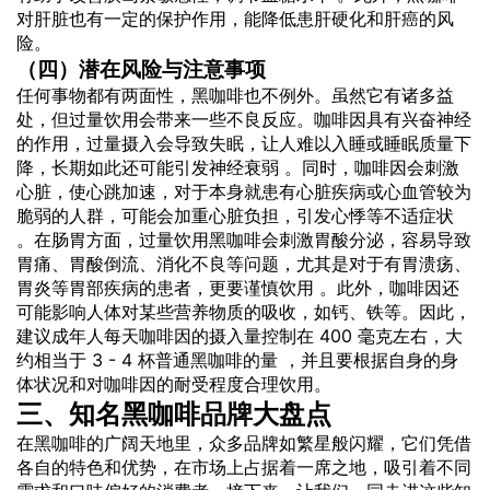
对肝脏也有一定的保护作用，能降低患肝硬化和肝癌的风
险。
（四）潜在风险与注意事项
任何事物都有两面性，黑咖啡也不例外。虽然它有诸多益
处，但过量饮用会带来一些不良反应。咖啡因具有兴奋神经
的作用，过量摄入会导致失眠，让人难以入睡或睡眠质量下
降，长期如此还可能引发神经衰弱 。同时，咖啡因会刺激
心脏，使心跳加速，对于本身就患有心脏疾病或心血管较为
脆弱的人群，可能会加重心脏负担，引发心悸等不适症状
。在肠胃方面，过量饮用黑咖啡会刺激胃酸分泌，容易导致
胃痛、胃酸倒流、消化不良等问题，尤其是对于有胃溃疡、
胃炎等胃部疾病的患者，更要谨慎饮用 。此外，咖啡因还
可能影响人体对某些营养物质的吸收，如钙、铁等。因此，
建议成年人每天咖啡因的摄入量控制在 400 毫克左右，大
约相当于 3 - 4 杯普通黑咖啡的量 ，并且要根据自身的身
体状况和对咖啡因的耐受程度合理饮用。
三、知名黑咖啡
品牌
大盘点
在黑咖啡的广阔天地里，众多品牌如繁星般闪耀，它们凭借
各自的特色和优势，在市场上占据着一席之地，吸引着不同