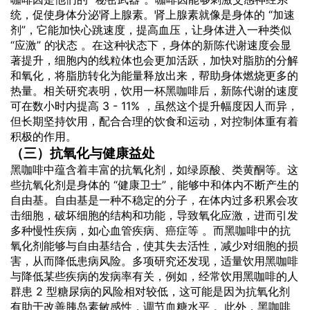
统，促使身体分泌肾上腺素。肾上腺素就像是身体的 “加速
剂”，它能加快心跳速度，提高血压，让身体进入一种类似
“应激” 的状态 。在这种状态下，身体的新陈代谢速度会显
著提升，细胞内的线粒体也会更加活跃，加快对脂肪的分解
和氧化，将脂肪转化为能量释放出来，帮助身体燃烧更多的
热量。相关研究表明，饮用一杯黑咖啡后，新陈代谢的速度
可在数小时内提高 3 - 11% ，虽然这个提升幅度因人而异，
但长期坚持饮用，配合合理的饮食和运动，对控制体重有着
积极的作用。
（三）抗氧化与健康益处
黑咖啡中蕴含着丰富的抗氧化剂，如绿原酸、类黄酮等。这
些抗氧化剂是身体的 “健康卫士”，能够中和体内不断产生的
自由基。自由基是一种不稳定的分子，在体内过多积累会攻
击细胞，破坏细胞的结构和功能，导致氧化应激，进而引发
多种慢性疾病，如心血管疾病、癌症等 。而黑咖啡中的抗
氧化剂能够与自由基结合，使其失去活性，减少对细胞的损
害，从而降低患病风险。多项研究还发现，适量饮用黑咖啡
与降低某些疾病的发病率有关，例如，经常饮用黑咖啡的人
群患 2 型糖尿病的风险相对较低，这可能是因为抗氧化剂
有助于改善胰岛素敏感性，调节血糖水平 。此外，黑咖啡