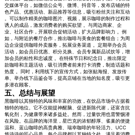
交媒体平台，如微信公众号、微博、抖音等，发布店铺的特
色产品、优惠活动、新品推荐等信息，吸引粉丝关注和互动
。可以制作精美的咖啡图片、视频，展示咖啡的制作过程和
诱人的成品，激发消费者的购买欲望 。与周边商家、企
业、社区合作，开展联合促销活动，扩大品牌影响力 。例
如，与附近的餐厅合作，推出咖啡与美食的套餐组合；为周
边企业提供咖啡外卖服务，拓展业务渠道 。定期举办会员
活动，如会员日优惠、积分兑换、会员专属新品试饮等，增
加会员的粘性和忠诚度 。在特殊节日和纪念日，推出限定
款咖啡和主题活动，吸引消费者前来打卡消费，制造话题和
热度 。同时，利用线下的宣传方式，如张贴海报、发放传
单、举办线下品鉴会等，提高店铺在当地的知名度，吸引更
多潜在顾客。
五、总结与展望
黑咖啡以其独特的风味和丰富的功效，在饮品市场中占据着
独特的地位。它不仅能提神醒脑、促进新陈代谢，还富含抗
氧化剂，为健康带来诸多益处。然而，过量饮用也需警惕潜
在风险。在品牌的海洋里，星巴克的浓郁醇厚、雀巢的便捷
温和、蓝山咖啡的高贵典雅、瑞幸咖啡的年轻活力、UCC
悠诗诗的匠心品质，每个品牌都以其独特之处，满足着消费