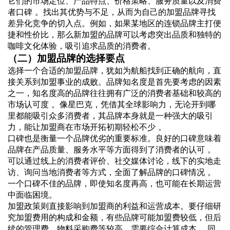
它们的市场定位、产品特点、价格策略、服务质量以及消费
者口碑 。找出其优势与不足，从而为自己的加盟品牌寻找
差异化竞争的切入点。例如，如果某地区的连锁品牌主打便
捷和性价比，那么新加盟的品牌可以考虑突出品质和独特的
咖啡文化体验，吸引追求品质的消费者。
（二）加盟品牌的选择要点
选择一个合适的加盟品牌，犹如为航船找到正确的航向，直
接关系到加盟事业的成败。品牌知名度是首先要考虑的因素
之一，知名度高的品牌往往拥有广泛的消费者基础和较高的
市场认可度 。像星巴克，凭借其全球影响力，无论开到哪
里都能吸引众多消费者，其品牌本身就是一种强大的吸引
力，能让加盟商在市场开拓初期轻松不少 。
口碑也是衡量一个品牌优劣的重要标准。良好的口碑意味着
品牌在产品质量、服务水平等方面得到了消费者的认可 。
可以通过线上的消费者评价、社交媒体讨论，线下的实地走
访、询问当地消费者等方式，全面了解品牌的口碑情况 。
一个口碑不佳的品牌，即使知名度再高，也可能在长期运营
中面临困境。
加盟政策则直接影响到加盟商的利益和运营成本。要仔细研
究加盟费用的构成和金额，有些品牌可能加盟费较低，但后
续的管理费、物料采购费等较高，需要综合计算成本 。同