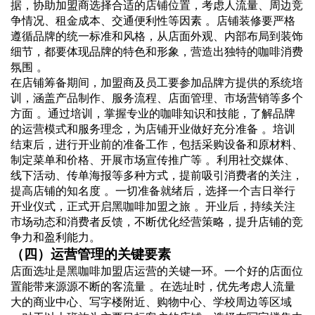
据，协助加盟商选择合适的店铺位置，考虑人流量、周边竞
争情况、租金成本、交通便利性等因素 。店铺装修要严格
遵循品牌的统一标准和风格，从店面外观、内部布局到装饰
细节，都要体现品牌的特色和形象，营造出独特的咖啡消费
氛围 。
在店铺筹备期间，加盟商及员工要参加品牌方提供的系统培
训，涵盖产品制作、服务流程、店面管理、市场营销等多个
方面 。通过培训，掌握专业的咖啡知识和技能，了解品牌
的运营模式和服务理念，为店铺开业做好充分准备 。培训
结束后，进行开业前的准备工作，包括采购设备和原材料、
制定菜单和价格、开展市场宣传推广等 。利用社交媒体、
线下活动、传单海报等多种方式，提前吸引消费者的关注，
提高店铺的知名度 。一切准备就绪后，选择一个吉日举行
开业仪式，正式开启黑咖啡加盟之旅 。开业后，持续关注
市场动态和消费者反馈，不断优化经营策略，提升店铺的竞
争力和盈利能力。
（四）运营管理的关键要素
店面选址是黑咖啡加盟店运营的关键一环。一个好的店面位
置能带来源源不断的客流量 。在选址时，优先考虑人流量
大的商业中心、写字楼附近、购物中心、学校周边等区域