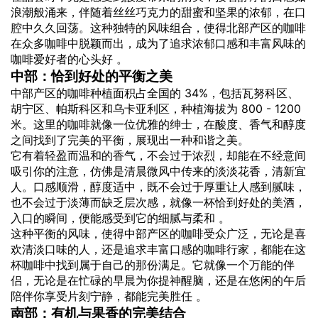
浪潮般涌来，伴随着丝丝巧克力的甜蜜和坚果的浓郁，在口
腔中久久回荡。这种独特的风味组合，使得北部产区的咖啡
在众多咖啡中脱颖而出，成为了追求浓郁口感和丰富风味的
咖啡爱好者的心头好 。
中部：恰到好处的平衡之美
中部产区的咖啡种植面积占全国的 34%，包括瓦努科区、
胡宁区、帕斯科区和乌卡亚利区，种植海拔为 800 - 1200
米。这里的咖啡就像一位优雅的绅士，在酸度、香气和醇度
之间找到了完美的平衡，展现出一种和谐之美。
它有着轻盈而温和的香气，不会过于浓烈，却能在不经意间
吸引你的注意，仿佛是清晨微风中传来的淡淡花香，清新宜
人。口感顺滑，醇度适中，既不会过于厚重让人感到腻味，
也不会过于淡薄而缺乏层次感，就像一杯恰到好处的美酒，
入口的瞬间，便能感受到它的细腻与柔和 。
这种平衡的风味，使得中部产区的咖啡受众广泛，无论是喜
欢清淡口味的人，还是追求丰富口感的咖啡行家，都能在这
杯咖啡中找到属于自己的那份满足。它就像一个万能的伴
侣，无论是在忙碌的早晨为你提神醒脑，还是在悠闲的午后
陪伴你享受片刻宁静，都能完美胜任 。
南部：有机与果香的完美结合