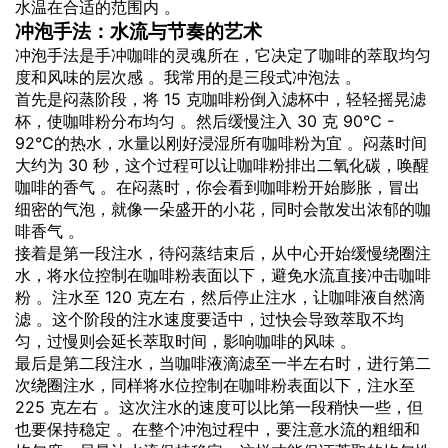
水温在合适的范围内 。
冲泡手法：水流与节奏的艺术
冲泡手法是手冲咖啡的灵魂所在，它决定了咖啡的萃取均匀
度和风味的层次感 。我常用的是三段式冲泡法 。
首先是闷蒸阶段，将 15 克咖啡粉倒入滤杯中，轻轻摇晃滤
杯，使咖啡粉分布均匀 。然后缓慢注入 30 克 90℃ -
92℃的热水，水量以刚好浸湿所有咖啡粉为宜 。闷蒸时间
大约为 30 秒，这个过程可以让咖啡粉排出二氧化碳，唤醒
咖啡的香气 。在闷蒸时，你会看到咖啡粉开始膨胀，冒出
细密的气泡，就像一朵盛开的小花，同时会散发出浓郁的咖
啡香气 。
接着是第一段注水，待闷蒸结束后，从中心开始缓慢绕圈注
水，将水位控制在咖啡粉表面以下，避免水流直接冲击咖啡
粉 。注水至 120 克左右，然后停止注水，让咖啡液自然滴
滤 。这个阶段的注水速度要适中，过快会导致萃取不均
匀，过慢则会延长萃取时间，影响咖啡的风味 。
最后是第二段注水，当咖啡液滴滤至一半左右时，进行第二
次绕圈注水，同样将水位控制在咖啡粉表面以下，注水至
225 克左右 。这次注水的速度可以比第一段稍快一些，但
也要保持稳定 。在整个冲泡过程中，要注意水流的粗细和