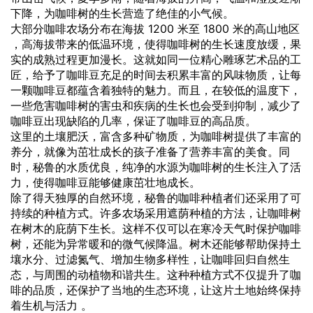
下降，为咖啡树的生长营造了绝佳的小气候。
大部分咖啡农场分布在海拔 1200 米至 1800 米的高山地区
，高海拔带来的低温环境，使得咖啡树的生长速度放缓，果
实的成熟过程更加漫长。这就如同一位精心雕琢艺术品的工
匠，给予了咖啡豆充足的时间去积累丰富的风味物质，让每
一颗咖啡豆都蕴含着独特的魅力。而且，在较低的温度下，
一些危害咖啡树的害虫和疾病的生长也会受到抑制，减少了
咖啡豆出现缺陷的几率，保证了咖啡豆的高品质。
这里的土壤肥沃，富含多种矿物质，为咖啡树提供了丰富的
养分，就像为茁壮成长的孩子准备了营养丰富的美食。同
时，秘鲁的水质优良，纯净的水源为咖啡树的生长注入了活
力，使得咖啡豆能够健康茁壮地成长。
除了得天独厚的自然环境，秘鲁的咖啡种植者们还采用了可
持续的种植方式。许多农场采用遮荫种植的方法，让咖啡树
在树木的庇荫下生长。这样不仅可以在寒冷天气时保护咖啡
树，还能为异常暖和的微气候降温。树木还能够帮助保持土
壤水分、过滤氮气、增加生物多样性，让咖啡回归自然生
态，与周围的动植物和谐共生。这种种植方式不仅提升了咖
啡的品质，还保护了当地的生态环境，让这片土地始终保持
着生机与活力 。