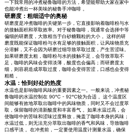
一下我常用的冲煮秘鲁咖啡的方法，希望能帮助大家在家中
也能冲煮出一杯美味的秘鲁手冲咖啡 。
研磨度：粗细适中的奥秘
研磨度是冲煮咖啡的关键第一步，它直接影响着咖啡粉与水
的接触面积和萃取效率。对于秘鲁咖啡，我通常会选择中等
偏细的研磨度，大致相当于白砂糖颗粒的大小 。这样的研
磨度既能保证咖啡粉与水有足够的接触面积，让风味物质充
分溶解，又不会因为研磨过细导致萃取过度，产生苦涩味。
如果研磨度太粗，咖啡粉与水的接触不足，会导致萃取不
足，咖啡的风味会变得淡薄，酸度也会偏高；而研磨度太
细，则容易造成萃取过度，咖啡会变得苦涩，口感也会变得
粗糙 。
水温：恰到好处的热度
水温也是影响咖啡风味的重要因素之一。一般来说，冲煮秘
鲁咖啡的水温控制在 90℃ - 92℃较为合适 。这个温度区
间能够有效地萃取出咖啡中的风味物质，同时又不会过度萃
取，保留咖啡的清新酸度和丰富香气 。如果水温过高，会
使咖啡中的苦味和涩味过度释放，掩盖了咖啡本身的风味；
水温过低，则无法充分萃取出咖啡的香气和风味，导致咖啡
口感平淡 。在冲煮前，一定要使用温度计测量水温，确保