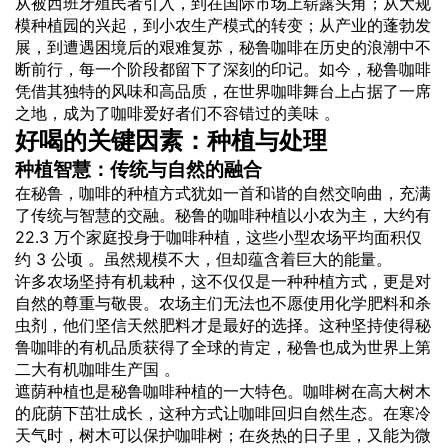
从被西班牙殖民者引入，到在国际市场上崭露头角；从大规
模种植园的兴起，到小农生产模式的转变；从产业的蓬勃发
展，到遭遇困境后的艰难复苏，秘鲁咖啡在历史的浪潮中不
断前行，每一个阶段都留下了深刻的印记。如今，秘鲁咖啡
凭借其独特的风味和高品质，在世界咖啡舞台上占据了一席
之地，成为了咖啡爱好者们不容错过的美味 。
好喝的关键因素：种植与处理
种植智慧：传统与自然的融合
在秘鲁，咖啡的种植方式犹如一首和谐的自然交响曲，充满
了传统与智慧的交融。秘鲁的咖啡种植以小农为主，大约有
22.3 万个家庭投身于咖啡种植，这些小型农场平均面积仅
约 3 公顷 。虽然规模不大，但却蕴含着巨大的能量。
许多农场坚持有机栽种，这不仅仅是一种种植方式，更是对
自然的尊重与敬畏。农场主们无法也不愿使用化学肥料和杀
虫剂，他们坚信天然肥料才是最好的选择。这种坚持使得秘
鲁咖啡的有机品质获得了全球的肯定，秘鲁也成为世界上第
二大有机咖啡生产国 。
遮荫种植也是秘鲁咖啡种植的一大特色。咖啡树在高大树木
的庇荫下茁壮成长，这种方式让咖啡回归自然生态。在寒冷
天气时，树木可以保护咖啡树；在炎热的日子里，又能为微