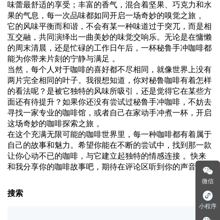
味蕾最舒适的享受；丰富的香气，混合着坚果、巧克力和水
果的气息，每一次品味都如同开启一场奇妙的嗅觉之旅 。
它的风味平衡而和谐，不会有某一种味道过于突兀，而是相
互交融，共同演绎出一曲美妙的味觉交响乐。无论是在慵懒
的周末清晨，还是忙碌的工作日午后，一杯秘鲁手冲咖啡都
能为你带来片刻的宁静与满足 。
当然，每个人对于咖啡的喜好都不尽相同，就像世界上没有
两片完全相同的叶子。我很想知道，你对秘鲁咖啡有着怎样
的看法呢？是被它独特的风味所吸引，还是觉得它在某些方
面还有待提升？如果你还没有尝试过秘鲁手冲咖啡，不妨去
寻找一家专业的咖啡馆，或者自己在家动手冲煮一杯，开启
这场奇妙的咖啡探索之旅 。
在这个充满无限可能的咖啡世界里，每一种咖啡都有着属于
自己的故事和魅力。希望你能在不断的尝试中，找到那一款
让你心动不已的咖啡，与它建立起独特的情感连接 。快来
和我分享你的咖啡故事吧，期待在评论区听到你的声音！、
微信
搜索
小程序