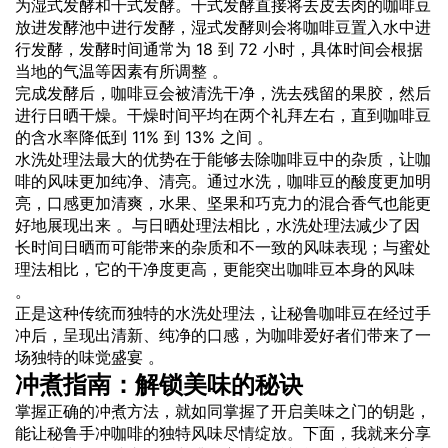
为湿式发酵和干式发酵。干式发酵直接将去皮去肉的咖啡豆
放进发酵池中进行发酵，湿式发酵则会将咖啡豆置入水中进
行发酵，发酵时间通常为 18 到 72 小时，具体时间会根据
当地的气温等因素有所调整 。
完成发酵后，咖啡豆会被清洗干净，洗去残留的果胶，然后
进行日晒干燥。干燥时间平均在两个礼拜左右，直到咖啡豆
的含水率降低到 11% 到 13% 之间 。
水洗处理法最大的优势在于能够去除咖啡豆中的杂质，让咖
啡的风味更加纯净、清亮。通过水洗，咖啡豆的酸度更加明
亮，口感更加清爽，水果、坚果和巧克力的混合香气也能更
好地展现出来 。与日晒处理法相比，水洗处理法减少了因
长时间日晒而可能带来的杂质和不一致的风味表现；与蜜处
理法相比，它的干净度更高，更能突出咖啡豆本身的风味
。
正是这种传统而独特的水洗处理法，让秘鲁咖啡豆在经过手
冲后，呈现出清新、纯净的口感，为咖啡爱好者们带来了一
场独特的味觉盛宴 。
冲煮指南：解锁美味的秘诀
掌握正确的冲煮方法，就如同掌握了开启美味之门的钥匙，
能让秘鲁手冲咖啡的独特风味尽情绽放。下面，我就来分享