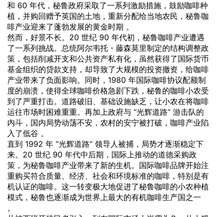
和 60 年代，秘鲁政府采取了一系列激励措施，鼓励咖啡种
植，并购回赠予英国的土地，重新分配给当地农民，秘鲁咖
啡产业迎来了蓬勃发展的黄金时期 。
然而，好景不长。20 世纪 90 年代初，秘鲁咖啡产业遭遇
了一系列挑战。总统阿尔韦托・藤森莫里制定的结构调整政
策，包括削减开支和公共资产私有化，虽然获得了国际货币
基金组织的贷款支持，却导致了大规模的投资撤资，给咖啡
产业带来了负面影响。同时，1980 年国际咖啡协议配额制
度的崩溃，使得全球咖啡价格急剧下跌，秘鲁的咖啡小农受
到了严重打击。道路破旧、基础设施缺乏，让小农在将咖啡
运往市场时困难重重。再加上政府与 “光辉道路” 游击队的
内斗，国内局势动荡不安，农村的安宁被打破，咖啡产业陷
入了低谷 。
直到 1992 年 “光辉道路” 领导人被捕，局势才逐渐稳定下
来。20 世纪 90 年代中后期，国际上推动的道德采购政
策，为秘鲁咖啡产业带来了新的生机。国际咖啡品牌开始注
重购买符合质量、经济、社会和环境标准的咖啡，特别是有
机认证的咖啡。这一转变极大地促进了秘鲁咖啡的小农种植
模式，秘鲁也逐渐成为世界上最大的有机咖啡生产国之一
。