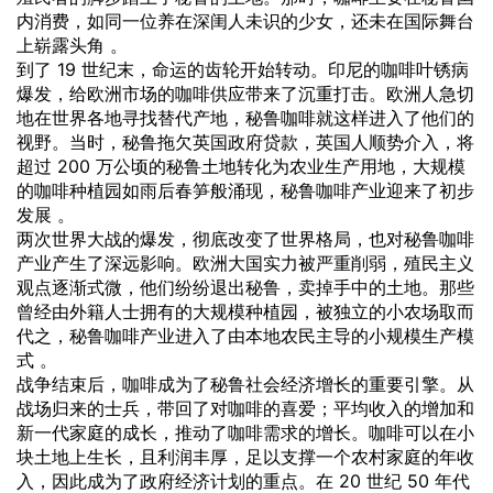
内消费，如同一位养在深闺人未识的少女，还未在国际舞台
上崭露头角 。
到了 19 世纪末，命运的齿轮开始转动。印尼的咖啡叶锈病
爆发，给欧洲市场的咖啡供应带来了沉重打击。欧洲人急切
地在世界各地寻找替代产地，秘鲁咖啡就这样进入了他们的
视野。当时，秘鲁拖欠英国政府贷款，英国人顺势介入，将
超过 200 万公顷的秘鲁土地转化为农业生产用地，大规模
的咖啡种植园如雨后春笋般涌现，秘鲁咖啡产业迎来了初步
发展 。
两次世界大战的爆发，彻底改变了世界格局，也对秘鲁咖啡
产业产生了深远影响。欧洲大国实力被严重削弱，殖民主义
观点逐渐式微，他们纷纷退出秘鲁，卖掉手中的土地。那些
曾经由外籍人士拥有的大规模种植园，被独立的小农场取而
代之，秘鲁咖啡产业进入了由本地农民主导的小规模生产模
式 。
战争结束后，咖啡成为了秘鲁社会经济增长的重要引擎。从
战场归来的士兵，带回了对咖啡的喜爱；平均收入的增加和
新一代家庭的成长，推动了咖啡需求的增长。咖啡可以在小
块土地上生长，且利润丰厚，足以支撑一个农村家庭的年收
入，因此成为了政府经济计划的重点。在 20 世纪 50 年代