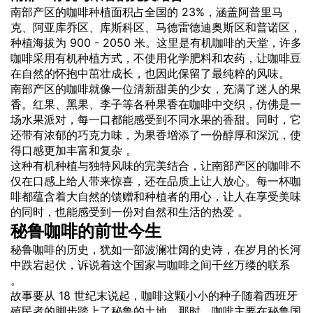
南部产区的咖啡种植面积占全国的 23%，涵盖阿普里马
克、阿亚库乔区、库斯科区、马德雷德迪奥斯区和普诺区，
种植海拔为 900 - 2050 米。这里是有机咖啡的天堂，许多
咖啡采用有机种植方式，不使用化学肥料和农药，让咖啡豆
在自然的怀抱中茁壮成长，也因此保留了最纯粹的风味。
南部产区的咖啡就像一位清新甜美的少女，充满了迷人的果
香。红果、黑果、李子等各种果香在咖啡中交织，仿佛是一
场水果派对，每一口都能感受到不同水果的香甜。同时，它
还带有浓郁的巧克力味，为果香增添了一份醇厚和深沉，使
得口感更加丰富和复杂 。
这种有机种植与独特风味的完美结合，让南部产区的咖啡不
仅在口感上给人带来惊喜，还在品质上让人放心。每一杯咖
啡都蕴含着大自然的馈赠和种植者的用心，让人在享受美味
的同时，也能感受到一份对自然和生活的热爱 。
秘鲁咖啡的前世今生
秘鲁咖啡的历史，犹如一部波澜壮阔的史诗，在岁月的长河
中跌宕起伏，诉说着这个国家与咖啡之间千丝万缕的联系
。
故事要从 18 世纪末说起，咖啡这颗小小的种子随着西班牙
殖民者的脚步踏上了秘鲁的土地。那时，咖啡主要在秘鲁国