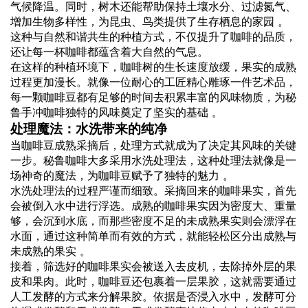
气候降温。同时，树木还能帮助保持土壤水分、过滤氮气、
增加生物多样性，为昆虫、鸟类提供了生存栖息的家园 。
这种与自然和谐共生的种植方式，不仅提升了咖啡的品质，
还让每一杯咖啡都蕴含着大自然的气息。
在这样的种植环境下，咖啡树的生长速度放缓，果实的成熟
过程更加漫长。就像一位耐心的工匠精心雕琢一件艺术品，
每一颗咖啡豆都有足够的时间去积累丰富的风味物质，为秘
鲁手冲咖啡独特的风味奠定了坚实的基础 。
处理魔法：水洗带来的纯净
当咖啡豆成熟采摘后，处理方式就成为了决定其风味的关键
一步。秘鲁咖啡大多采用水洗处理法，这种处理法就像是一
场神奇的魔法，为咖啡豆赋予了独特的魅力 。
水洗处理法的过程严谨而细致。采摘回来的咖啡果实，首先
会被倒入水中进行浮选。成熟的咖啡果实因为密度大、重量
够，会沉到水底，而那些密度不足的未成熟果实则会漂浮在
水面，通过这种简单而有效的方式，就能轻松区分出成熟与
未成熟的果实 。
接着，筛选好的咖啡果实会被送入去皮机，去除掉外层的果
皮和果肉。此时，咖啡豆还包裹着一层果胶，这就需要通过
人工发酵的方式来分解果胶。依据是否浸入水中，发酵可分