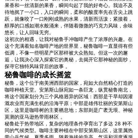
果香和一丝清新的果香，瞬间勾起了我的好奇心。我迫不及
待地抿了一小口，入口的瞬间，柔和的酸度率先在舌尖上跳
跃，就像咬了一口刚刚成熟的水果，清新而活泼；紧接着，
醇厚的口感如潮水般涌来，伴随着微微的巧克力风味，余味
悠长，让人回味无穷。
这初次的相遇，让我对秘鲁手冲咖啡产生了浓厚的兴趣。在
这个充满着知名咖啡产地的世界里，秘鲁咖啡一直显得有些
低调，不像一些明星产区那样被大众熟知。但这一次的邂
逅，让我决心深入探索它的奥秘，去揭开它那神秘的面纱，
探寻它独特风味背后的故事 。
秘鲁咖啡的成长摇篮
秘鲁，这个位于南美洲西部的国家，宛如大自然精心打造的
咖啡种植天堂。安第斯山脉宛如一条巨龙，纵贯秘鲁南北，
将这个国家划分为三个风格迥异的区域：西部是干旱却因灌
溉农业而充满生机的沿海平原；中部是雄伟壮丽的安第斯山
区，这里是咖啡树的主要栖息地；东部则是广袤无垠、神秘
莫测的亚马逊热带雨林区 。
秘鲁处于热带地区，复杂的地理条件孕育出了多达 28 种不
同的气候类型。咖啡主要种植在中部安第斯山区，这里属热
带山岳气候，夏季多雨，随着海拔的升高，气温和湿度逐渐