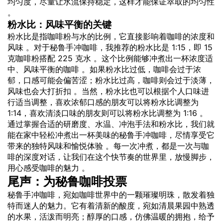
均匀度，尽量让水流保持稳定，这样才能保证萃取的均匀性
。
粉水比：风味平衡的关键
粉水比是指咖啡粉与水的比例，它直接影响着咖啡的浓度和
风味 。对于秘鲁手冲咖啡，我推荐的粉水比是 1:15，即 15
克咖啡粉搭配 225 克水 。这个比例能够冲煮出一杯浓度适
中、风味平衡的咖啡 。如果粉水比过低，咖啡会过于浓
郁，口感可能会偏苦涩；粉水比过高，咖啡则会过于淡薄，
风味也会大打折扣 。当然，粉水比也可以根据个人口味进
行适当调整，喜欢浓郁口感的朋友可以将粉水比调整为
1:14，喜欢清淡口味的朋友则可以将粉水比调整为 1:16 。
通过掌握合适的研磨度、水温、冲泡手法和粉水比，我们就
能在家中轻松冲煮出一杯美味的秘鲁手冲咖啡，尽情享受它
带来的独特风味和愉悦体验 。每一次冲煮，都是一次与咖
啡的深度对话，让我们在这个快节奏的世界里，放慢脚步，
用心感受咖啡的魅力 。
尾声：为秘鲁咖啡投票
秘鲁手冲咖啡，宛如咖啡世界中的一颗璀璨明珠，散发着独
特而迷人的魅力。它有着清新的酸度，宛如清晨果园中熟透
的水果，活泼而明亮；醇厚的口感，仿佛温暖的拥抱，给予