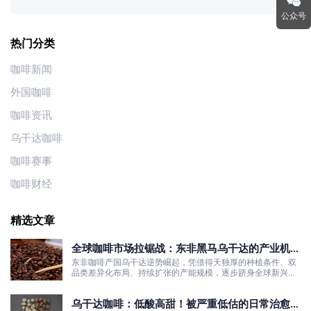
公众号
热门分类
咖啡新闻
外国咖啡
咖啡资讯
乌干达咖啡
咖啡赛事
咖啡财经
精选文章
全球咖啡市场拉锯战：东非黑马乌干达的产业机遇
与发展真相
东非咖啡产国乌干达逆势崛起，凭借得天独厚的种植条件、双
品类差异化布局、持续扩张的产能规模，逐步跻身全球新兴咖
啡核心产区行列。
乌干达咖啡：低酸高甜！被严重低估的日常治愈口