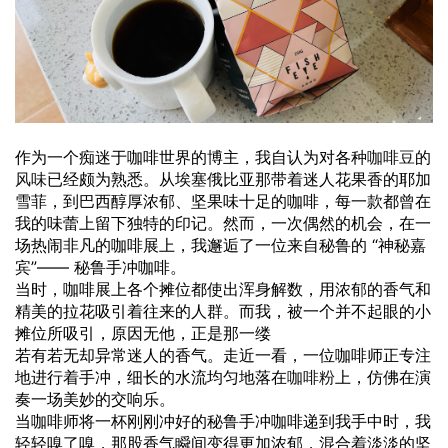
作为一个痴迷于咖啡世界的博主，我自认为对各种
咖啡豆
的
风味
已经颇为熟悉。从埃塞俄比亚那带着迷人花果香的耶加
雪菲，到巴西醇厚浓郁、坚果味十足的咖啡，每一款都曾在
我的味蕾上留下独特的印记。然而，一次偶然的机会，在一
场热闹非凡的咖啡展上，我邂逅了一位来自秘鲁的 “神秘嘉
宾”—— 秘鲁手冲咖啡。
当时，咖啡展上各个摊位都使出浑身解数，用浓郁的香气和
精美的拉花吸引着往来的人群。而我，被一个并不起眼的小
摊位所吸引，原因无他，正是那一缕
若有若无却异常迷人的香气。走近一看，一位咖啡师正专注
地进行着手冲，细长的水流均匀地落在
咖啡粉
上，仿佛在演
奏一场美妙的交响乐。
当咖啡师将一杯刚刚冲好的秘鲁手冲咖啡递到我手中时，我
轻轻嗅了嗅，那股香气瞬间变得更加浓郁，混合着淡淡的坚