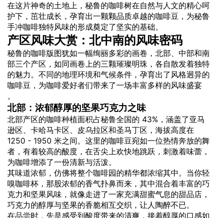
在这片神奇的土地上，秘鲁的咖啡树在自然与人文的精心呵
护下，茁壮成长，孕育出一颗颗品质卓越的咖啡豆，为秘鲁
手冲咖啡独特风味的形成奠定了坚实的基础。
产区风味大赏：北中南的风味密码
秘鲁的咖啡版图犹如一幅绚丽多彩的画卷，北部、中部和南
部三个产区，如同画卷上的三颗璀璨明珠，各自散发着独特
的魅力。不同的地理环境和气候条件，孕育出了风格迥异的
咖啡豆，为咖啡爱好者们带来了一场丰富多样的风味盛宴
。
北部：浓郁醇厚的坚果巧克力之味
北部产区的咖啡种植面积占秘鲁全国的 43%，涵盖了亚马
逊区、卡哈马卡区、皮乌拉区和圣马丁区，海拔高度在
1250 - 1950 米之间。这里的咖啡豆宛如一位热情奔放的舞
者，有着较高的酸度，在舌尖上欢快地跳跃，刺激着味蕾，
为咖啡增添了一份清新与活泼。
其味道浓郁，仿佛将整个咖啡园的精华都浓缩其中。当你轻
嗅咖啡杯，那股浓郁的香气扑鼻而来，其中混合着丰富的巧
克力和坚果风味，就像走进了一家充满甜蜜气息的甜品店，
巧克力的醇厚与坚果的香脆相互交织，让人陶醉不已。
在品尝时，先是感受到酸度带来的清爽，接着醇厚的口感如