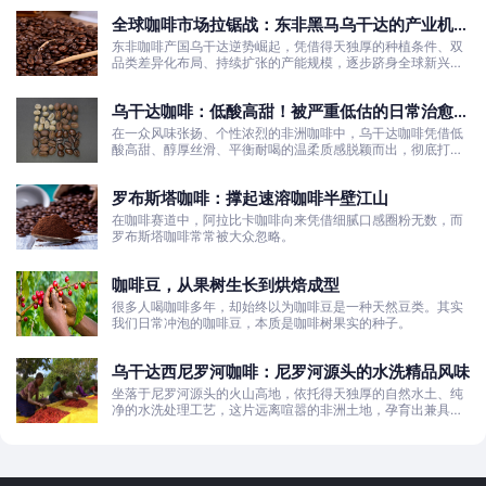
全球咖啡市场拉锯战：东非黑马乌干达的产业机遇
与发展真相
东非咖啡产国乌干达逆势崛起，凭借得天独厚的种植条件、双
品类差异化布局、持续扩张的产能规模，逐步跻身全球新兴咖
啡核心产区行列。
乌干达咖啡：低酸高甜！被严重低估的日常治愈口
粮豆
在一众风味张扬、个性浓烈的非洲咖啡中，乌干达咖啡凭借低
酸高甜、醇厚丝滑、平衡耐喝的温柔质感脱颖而出，彻底打破
了大众对非洲咖啡“酸涩浓烈、刺激性强”的刻板印象。
罗布斯塔咖啡：撑起速溶咖啡半壁江山
在咖啡赛道中，阿拉比卡咖啡向来凭借细腻口感圈粉无数，而
罗布斯塔咖啡常常被大众忽略。
咖啡豆，从果树生长到烘焙成型
很多人喝咖啡多年，却始终以为咖啡豆是一种天然豆类。其实
我们日常冲泡的咖啡豆，本质是咖啡树果实的种子。
乌干达西尼罗河咖啡：尼罗河源头的水洗精品风味
坐落于尼罗河源头的火山高地，依托得天独厚的自然水土、纯
净的水洗处理工艺，这片远离喧嚣的非洲土地，孕育出兼具干
净果酸、白葡萄清甜的优质咖啡豆。