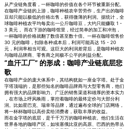
从产业链角度看，一杯咖啡的价值在各个环节被重新分配。
在咖啡产业链的上游，咖啡种植农辛苦劳作，生产出的咖啡
豆却只能以极低的
价格
出售，获得微薄的利润。据统计，全
球咖啡种植农平均每卖出一公斤咖啡豆，大约只能赚取 1 -
3 美元 。而在下游的咖啡馆里，经过简单的加工和冲泡，
一杯咖啡的价格就翻了数倍甚至数十倍。一杯在咖啡馆售价
30 元的咖啡，扣除各种成本后，利润可能高达 15 - 20
元，利润率相当可观。这巨大的利润差背后，是咖啡种植农
与咖啡品牌商、零售商之间极不
公平
的利益分配。
“血汗工厂” 的形成：咖啡产业链底层悲
歌
在咖啡产业的庞大体系中，其结构犹如一座金字塔。处于金
字塔顶端的，是那些知名的咖啡品牌商与大型零售商，他们
拥有强大的品牌影响力、广泛的销售渠道和雄厚的资本实力
，在市场上呼风唤雨，掌控着咖啡的最终定价与大部分利
润。比如星巴克、瑞幸等品牌，通过遍布全球的门店网络，
将一杯杯咖啡以高价卖给消费者，获取丰厚的收益。
而在金字塔的底层，是千千万万的咖啡种植农。他们生活在
世界各地的咖啡产区，如埃塞俄比亚的高原、巴西的热带丛