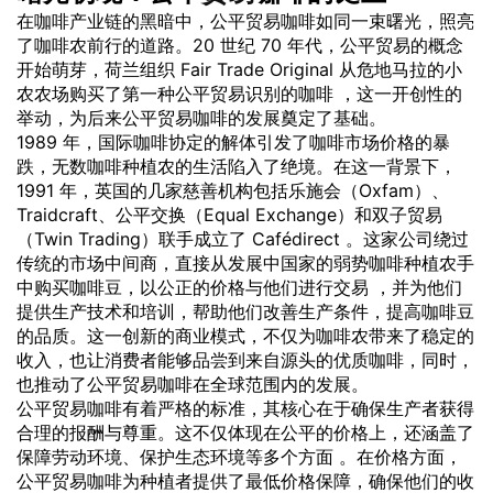
在咖啡产业链的黑暗中，公平贸易咖啡如同一束曙光，照亮
了咖啡农前行的道路。20 世纪 70 年代，公平贸易的概念
开始萌芽，荷兰组织 Fair Trade Original 从危地马拉的小
农农场购买了第一种公平贸易识别的咖啡 ，这一开创性的
举动，为后来公平贸易咖啡的发展奠定了基础。
1989 年，国际咖啡协定的解体引发了咖啡市场价格的暴
跌，无数咖啡种植农的生活陷入了绝境。在这一背景下，
1991 年，英国的几家慈善机构包括乐施会（Oxfam）、
Traidcraft、公平交换（Equal Exchange）和双子贸易
（Twin Trading）联手成立了 Cafédirect 。这家公司绕过
传统的市场中间商，直接从发展中国家的弱势咖啡种植农手
中购买咖啡豆，以公正的价格与他们进行交易 ，并为他们
提供生产技术和培训，帮助他们改善生产条件，提高咖啡豆
的品质。这一创新的商业模式，不仅为咖啡农带来了稳定的
收入，也让消费者能够品尝到来自源头的优质咖啡，同时，
也推动了公平贸易咖啡在全球范围内的发展。
公平贸易咖啡有着严格的标准，其核心在于确保生产者获得
合理的报酬与尊重。这不仅体现在公平的价格上，还涵盖了
保障劳动环境、保护生态环境等多个方面 。在价格方面，
公平贸易咖啡为种植者提供了最低价格保障，确保他们的收