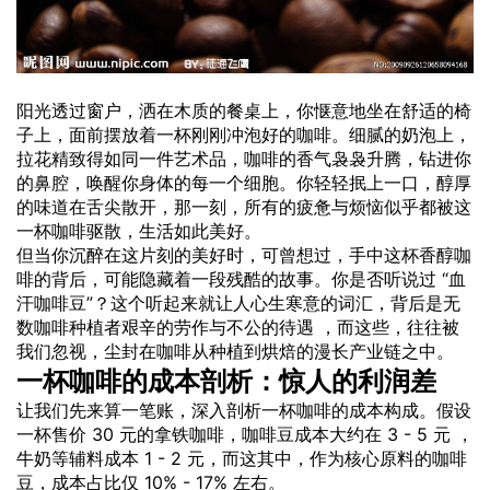
阳光透过窗户，洒在木质的餐桌上，你惬意地坐在舒适的椅
子上，面前摆放着一杯刚刚冲泡好的咖啡。细腻的奶泡上，
拉花精致得如同一件艺术品，咖啡的香气袅袅升腾，钻进你
的鼻腔，唤醒你身体的每一个细胞。你轻轻抿上一口，醇厚
的味道在舌尖散开，那一刻，所有的疲惫与烦恼似乎都被这
一杯咖啡驱散，生活如此美好。
但当你沉醉在这片刻的美好时，可曾想过，手中这杯香醇咖
啡的背后，可能隐藏着一段残酷的故事。你是否听说过 “血
汗咖啡豆”？这个听起来就让人心生寒意的词汇，背后是无
数咖啡种植者艰辛的劳作与不公的待遇 ，而这些，往往被
我们忽视，尘封在咖啡从种植到烘焙的漫长产业链之中。
一杯咖啡的成本剖析：惊人的利润差
让我们先来算一笔账，深入剖析一杯咖啡的成本构成。假设
一杯售价 30 元的拿铁咖啡，咖啡豆成本大约在 3 - 5 元 ，
牛奶等辅料成本 1 - 2 元，而这其中，作为核心原料的咖啡
豆，成本占比仅 10% - 17% 左右。