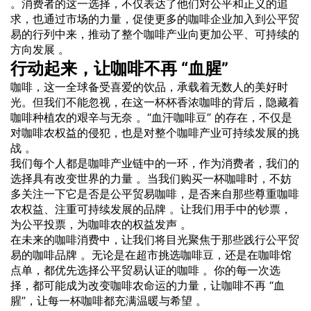
。消费者的这一选择，不仅表达了他们对公平和正义的追
求，也通过市场的力量，促使更多的咖啡企业加入到公平贸
易的行列中来，推动了整个咖啡产业向更加公平、可持续的
方向发展 。
行动起来，让咖啡不再 “血腥”
咖啡，这一全球备受喜爱的饮品，承载着无数人的美好时
光。但我们不能忽视，在这一杯杯香浓咖啡的背后，隐藏着
咖啡种植农的艰辛与无奈 。“血汗咖啡豆” 的存在，不仅是
对咖啡农权益的侵犯，也是对整个咖啡产业可持续发展的挑
战 。
我们每个人都是咖啡产业链中的一环，作为消费者，我们的
选择具有改变世界的力量 。当我们购买一杯咖啡时，不妨
多关注一下它是否是公平贸易咖啡，是否来自那些尊重咖啡
农权益、注重可持续发展的品牌 。让我们用手中的钞票，
为公平投票，为咖啡农的权益发声 。
在未来的咖啡消费中，让我们将目光聚焦于那些践行公平贸
易的咖啡品牌 。无论是在超市挑选咖啡豆，还是在咖啡馆
点单，都优先选择公平贸易认证的咖啡 。你的每一次选
择，都可能成为改变咖啡农命运的力量，让咖啡不再 “血
腥”，让每一杯咖啡都充满温暖与希望 。