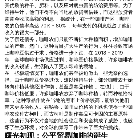
买优质的种子、肥料，以及应对病虫害的防治费用等。为了
维持生计，他们不得不向当地的放贷者借钱，而这些放贷者
常常会收取高额的利息 。据统计，在一些咖啡产区，咖啡
农的负债率高达 70% - 80% ，每年支付的利息就占了他们
收入的很大一部分。
为了偿还债务，咖啡农们只能不断扩大种植面积，增加咖啡
豆的产量。然而，这种盲目扩大生产的行为，往往导致市场
上咖啡豆供过于求，价格进一步下跌。在 2018 - 2019
年，全球咖啡市场供应过剩，咖啡豆价格暴跌，许多咖啡农
的收入锐减，生活陷入了更加艰难的境地 。
在一些极端情况下，咖啡农们甚至被迫做出一些无奈的选
择。由于咖啡豆价格过低，难以维持生计，部分咖啡农开始
转向种植其他经济作物，甚至是毒品作物 。在也门，由于
咖啡价格低廉，许多咖啡农放弃了咖啡种植，转而种植恰特
草 ，这种毒品作物在当地的黑市上价格较高，能够为他们
带来更多的收入。在秘鲁，咖啡豆价格的下跌也使得一些咖
啡农改种古柯叶，而古柯叶是制作毒品可卡因的主要原料
。这些行为不仅对当地的社会稳定和安全构成了威胁，也破
坏了生态环境，对全球的禁毒工作带来了巨大的挑战。
曙光初现：公平
贸易
咖啡的诞生