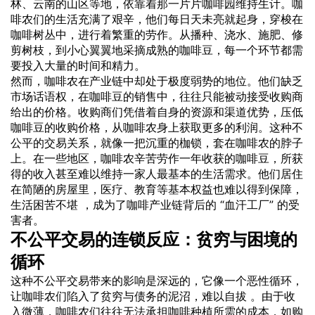
林、云南的山区等地，依靠着那一片片咖啡园维持生计。咖
啡农们的生活充满了艰辛，他们每日天未亮就起身，穿梭在
咖啡树丛中，进行着繁重的劳作。从播种、浇水、施肥、修
剪树枝，到小心翼翼地采摘成熟的咖啡豆，每一个环节都需
要投入大量的时间和精力。
然而，咖啡农在产业链中却处于极度弱势的地位。他们缺乏
市场话语权，在咖啡豆的销售中，往往只能被动接受收购商
给出的价格。收购商们凭借着自身的资源和渠道优势，压低
咖啡豆的收购价格，从咖啡农身上获取更多的利润。这种不
公平的交易关系，就像一把沉重的枷锁，套在咖啡农的脖子
上。在一些地区，咖啡农辛苦劳作一年收获的咖啡豆，所获
得的收入甚至难以维持一家人最基本的生活需求。他们居住
在简陋的房屋里，医疗、教育等基本权益也难以得到保障，
生活困苦不堪 ，成为了咖啡产业链背后的 “血汗工厂” 的受
害者。
不公平交易的连锁反应：贫穷与困境的
循环
这种不公平交易带来的影响是深远的，它像一个恶性循环，
让咖啡农们陷入了贫穷与债务的泥沼，难以自拔 。由于收
入微薄，咖啡农们往往无法承担咖啡种植所需的成本，如购